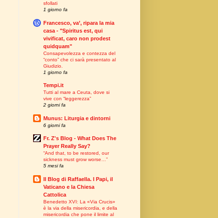
sfollati
1 giorno fa
Francesco, va’, ripara la mia
casa - "Spiritus est, qui
vivificat, caro non prodest
quidquam"
Consapevolezza e contezza del
“conto” che ci sarà presentato al
Giudizio.
1 giorno fa
Tempi.it
Tutti al mare a Ceuta, dove si
vive con “leggerezza”
2 giorni fa
Munus: Liturgia e dintorni
6 giorni fa
Fr. Z's Blog - What Does The
Prayer Really Say?
“And that, to be restored, our
sickness must grow worse…”
5 mesi fa
Il Blog di Raffaella. I Papi, il
Vaticano e la Chiesa
Cattolica
Benedetto XVI: La «Via Crucis»
è la via della misericordia, e della
misericordia che pone il limite al