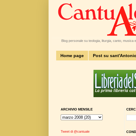
Blog personale su teologia, liturgia, canto, musica e 
Home page
Post su sant'Antoni
ARCHIVIO MENSILE
CERC
Tweet di @cantuale
CONDI