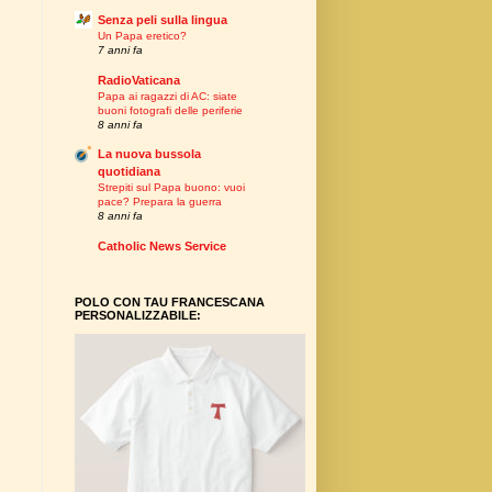
Senza peli sulla lingua
Un Papa eretico?
7 anni fa
RadioVaticana
Papa ai ragazzi di AC: siate
buoni fotografi delle periferie
8 anni fa
La nuova bussola
quotidiana
Strepiti sul Papa buono: vuoi
pace? Prepara la guerra
8 anni fa
Catholic News Service
POLO CON TAU FRANCESCANA
PERSONALIZZABILE: