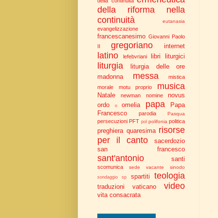
della continuità
della riforma nella
continuità
eutanasia
evangelizzazione
francescanesimo
Giovanni Paolo
gregoriano
internet
II
latino
libri liturgici
lefebvriani
liturgia
liturgia delle ore
messa
madonna
mistica
musica
morale
motu proprio
Natale
novus
newman
nomine
papa
ordo
omelia
Papa
o
Francesco
parodia
Pasqua
persecuzioni
PFT
politica
polifonia
pol
risorse
preghiera
quaresima
per il canto
sacerdozio
san francesco
sant'antonio
santi
scomunica
sede vacante
sinodo
teologia
spartiti
sondaggio
sp
video
traduzioni
vaticano
vita consacrata