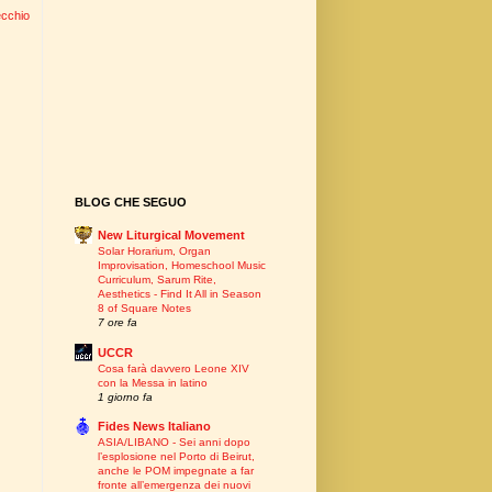
ecchio
BLOG CHE SEGUO
New Liturgical Movement
Solar Horarium, Organ
Improvisation, Homeschool Music
Curriculum, Sarum Rite,
Aesthetics - Find It All in Season
8 of Square Notes
7 ore fa
UCCR
Cosa farà davvero Leone XIV
con la Messa in latino
1 giorno fa
Fides News Italiano
ASIA/LIBANO - Sei anni dopo
l’esplosione nel Porto di Beirut,
anche le POM impegnate a far
fronte all’emergenza dei nuovi