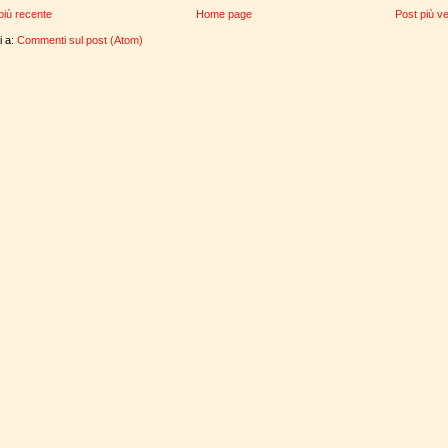
più recente
Home page
Post più v
ti a:
Commenti sul post (Atom)