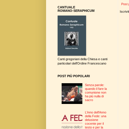
Post 
CANTUALE
ROMANO-SERAPHICUM
Iscrivi
Canti gregoriani della Chiesa e canti
particolari dell'Ordine Francescano
POST PIÙ POPOLARI
Senza parole:
quando il fare la
comunione non
ha più nulla di
sacro
L'inno dell'Anno
della Fede: una
delusione
cocente per il
testo e per la