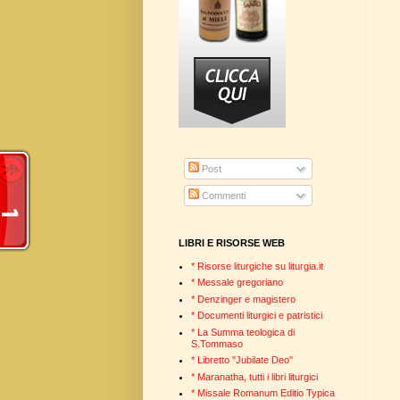
Post
Commenti
LIBRI E RISORSE WEB
* Risorse liturgiche su liturgia.it
* Messale gregoriano
* Denzinger e magistero
* Documenti liturgici e patristici
* La Summa teologica di
S.Tommaso
* Libretto "Jubilate Deo"
* Maranatha, tutti i libri liturgici
* Missale Romanum Editio Typica