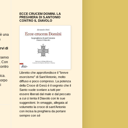
ECCE CRUCEM DOMINI. LA
PREGHIERA DI S.ANTONIO
CONTRO IL DIAVOLO
 è una
a
vi di
 servo
). Con
contro
Libretto che approfondisce il "breve
ica.
esorcismo" di Sant'Antonio, molto
corpo
diffuso e poco compreso. La potenza
i
della Croce di Gesù è il segreto che il
Santo vuole svelare a tutti per
essere liberati dal male e dal peccato
a cui ci tenta il Diavolo con le sue
suggestioni. In omaggio, allegata al
volumetto la croce di sant'Antonio
con incisa la preghiera da portare
sempre con sé