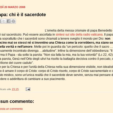
DÌ 20 MARZO 2008
apa: chi è il sacerdote
L'omelia della messa crismale di papa Benedetto
si sul sacerdozio. Può essere ascoltata in
sintesi sul sito della radio vaticana
. Il pap
a soprattutto che i sacerdoti sono chiamati a tenere sveglio il mondo per Dio:
non
cino mai se stessi né si inventino una Chiesa come la vorrebbero, ma siano ser
nella verità e
nell’amore
. Mette poi in guardia da “un pericolo: quello che il sacro …
nuamente incontrato divenga …abitudine”. Infine la dimensione dell’obbedienza: “Il
rma il Papa - sta sotto la parola: “Non sia fatta la mia, ma la tua volontà!” (Lc 22, 42
 parola, Gesù nell’Orto degli ulivi ha risolto la battaglia decisiva contro il peccato, 
ellione del cuore caduto”.
per la Chiesa e per l'unità della Chiesa nella sua dimensione visibile, non idealist
 è amare il corpo di Cristo: corpo di Cristo risorto, corpo di Cristo sacramentale e 
sto mistico, sono un'unica realtà che il sacerdote deve servire, senza mai pensare d
dere o addirittura di cambiare a suo piacimento.
icato alle
15:15
sun commento:
osta un commento