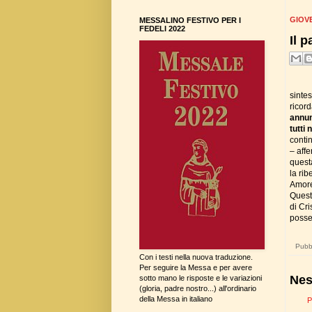
GIOVE
MESSALINO FESTIVO PER I
FEDELI 2022
Il p
sinte
ricord
annun
tutti 
conti
– affe
questa
la rib
Amore 
Questo
di Cri
posse
Pubbl
Con i testi nella nuova traduzione.
Per seguire la Messa e per avere
Nes
sotto mano le risposte e le variazioni
(gloria, padre nostro...) all'ordinario
della Messa in italiano
P