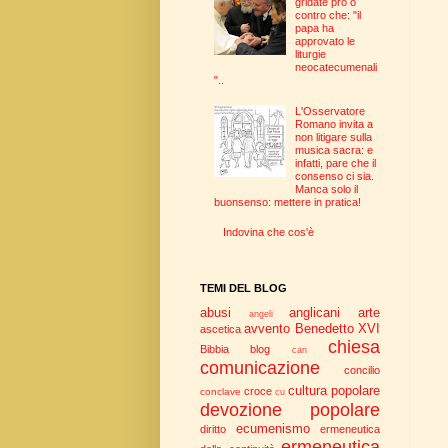
gridate pro o
contro che: "il
papa ha
approvato le
liturgie
neocatecumenali
"..
L'Osservatore
Romano invita a
non litigare sulla
musica sacra: e
infatti, pare che il
consenso ci sia.
Manca solo il
buonsenso: mettere in pratica!
Indovina che cos'è
TEMI DEL BLOG
abusi
anglicani
arte
angeli
avvento
Benedetto XVI
ascetica
chiesa
Bibbia
blog
can
comunicazione
concilio
cultura popolare
croce
conclave
cu
devozione popolare
ecumenismo
diritto
ermeneutica
ermeneutica