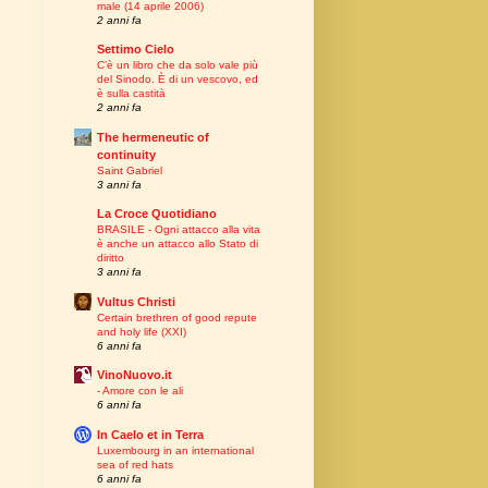
male (14 aprile 2006)
2 anni fa
Settimo Cielo
C’è un libro che da solo vale più
del Sinodo. È di un vescovo, ed
è sulla castità
2 anni fa
The hermeneutic of
continuity
Saint Gabriel
3 anni fa
La Croce Quotidiano
BRASILE - Ogni attacco alla vita
è anche un attacco allo Stato di
diritto
3 anni fa
Vultus Christi
Certain brethren of good repute
and holy life (XXI)
6 anni fa
VinoNuovo.it
- Amore con le ali
6 anni fa
In Caelo et in Terra
Luxembourg in an international
sea of red hats
6 anni fa