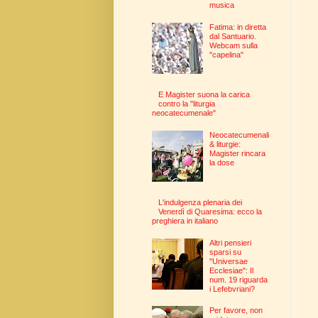
musica
Fatima: in diretta
dal Santuario.
Webcam sulla
"capelina"
E Magister suona la carica
contro la "liturgia
neocatecumenale"
Neocatecumenali
& liturgie:
Magister rincara
la dose
L'indulgenza plenaria dei
Venerdì di Quaresima: ecco la
preghiera in italiano
Altri pensieri
sparsi su
"Universae
Ecclesiae": Il
num. 19 riguarda
i Lefebvriani?
Per favore, non