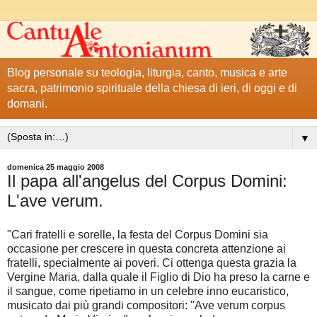
Blog personale su teologia, liturgia, canto, musica e arte
sacra, patrimonio spirituale della chiesa di ieri, di oggi e di
domani.
▼
domenica 25 maggio 2008
Il papa all'angelus del Corpus Domini:
L'ave verum.
"Cari fratelli e sorelle, la festa del Corpus Domini sia
occasione per crescere in questa concreta attenzione ai
fratelli, specialmente ai poveri. Ci ottenga questa grazia la
Vergine Maria, dalla quale il Figlio di Dio ha preso la carne e
il sangue, come ripetiamo in un celebre inno eucaristico,
musicato dai più grandi compositori: "Ave verum corpus