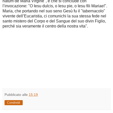
natum de Maria Virgine", e che si conclude con
l’invocazione: "O Iesu dulcis, o Iesu pie, o Iesu fili Mariae!".
Maria, che portando nel suo seno Gesù fu il "tabernacolo"
vivente dell’Eucaristia, ci comunichi la sua stessa fede nel
santo mistero del Corpo e del Sangue del suo divin Figlio,
perché sia veramente il centro della nostra vita".
Pubblicato alle
15:19
Condividi