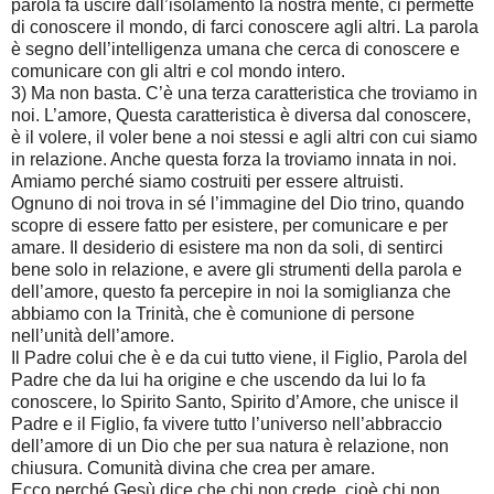
parola fa uscire dall’isolamento la nostra mente, ci permette
di conoscere il mondo, di farci conoscere agli altri. La parola
è segno dell’intelligenza umana che cerca di conoscere e
comunicare con gli altri e col mondo intero.
3) Ma non basta. C’è una terza caratteristica che troviamo in
noi. L’amore, Questa caratteristica è diversa dal conoscere,
è il volere, il voler bene a noi stessi e agli altri con cui siamo
in relazione. Anche questa forza la troviamo innata in noi.
Amiamo perché siamo costruiti per essere altruisti.
Ognuno di noi trova in sé l’immagine del Dio trino, quando
scopre di essere fatto per esistere, per comunicare e per
amare. Il desiderio di esistere ma non da soli, di sentirci
bene solo in relazione, e avere gli strumenti della parola e
dell’amore, questo fa percepire in noi la somiglianza che
abbiamo con la Trinità, che è comunione di persone
nell’unità dell’amore.
Il Padre colui che è e da cui tutto viene, il Figlio, Parola del
Padre che da lui ha origine e che uscendo da lui lo fa
conoscere, lo Spirito Santo, Spirito d’Amore, che unisce il
Padre e il Figlio, fa vivere tutto l’universo nell’abbraccio
dell’amore di un Dio che per sua natura è relazione, non
chiusura. Comunità divina che crea per amare.
Ecco perché Gesù dice che chi non crede, cioè chi non