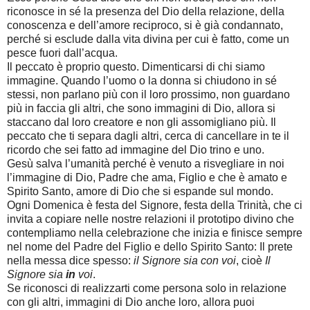
riconosce in sé la presenza del Dio della relazione, della
conoscenza e dell’amore reciproco, si è già condannato,
perché si esclude dalla vita divina per cui è fatto, come un
pesce fuori dall’acqua.
Il peccato è proprio questo. Dimenticarsi di chi siamo
immagine. Quando l’uomo o la donna si chiudono in sé
stessi, non parlano più con il loro prossimo, non guardano
più in faccia gli altri, che sono immagini di Dio, allora si
staccano dal loro creatore e non gli assomigliano più. Il
peccato che ti separa dagli altri, cerca di cancellare in te il
ricordo che sei fatto ad immagine del Dio trino e uno.
Gesù salva l’umanità perché è venuto a risvegliare in noi
l’immagine di Dio, Padre che ama, Figlio e che è amato e
Spirito Santo, amore di Dio che si espande sul mondo.
Ogni Domenica è festa del Signore, festa della Trinità, che ci
invita a copiare nelle nostre relazioni il prototipo divino che
contempliamo nella celebrazione che inizia e finisce sempre
nel nome del Padre del Figlio e dello Spirito Santo: Il prete
nella messa dice spesso:
il Signore sia con voi
, cioè
Il
Signore sia
in
voi
.
Se riconosci di realizzarti come persona solo in relazione
con gli altri, immagini di Dio anche loro, allora puoi