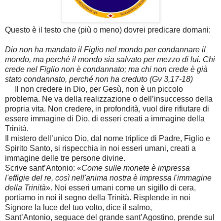
Questo è il testo che (più o meno) dovrei predicare domani:
Dio non ha mandato il Figlio nel mondo per condannare il
mondo, ma perché il mondo sia salvato per mezzo di lui. Chi
crede nel Figlio non è condannato; ma chi non crede è già
stato condannato, perché non ha creduto (Gv 3,17-18)
Il non credere in Dio, per Gesù, non è un piccolo
problema. Ne va della realizzazione o dell’insuccesso della
propria vita. Non credere, in profondità, vuol dire rifiutare di
essere immagine di Dio, di esseri creati a immagine della
Trinità.
Il mistero dell’unico Dio, dal nome triplice di Padre, Figlio e
Spirito Santo, si rispecchia in noi esseri umani, creati a
immagine delle tre persone divine.
Scrive sant’Antonio: «
Come sulle monete è impressa
l'effigie del re, così nell'anima nostra è impressa l'immagine
della Trinità
». Noi esseri umani come un sigillo di cera,
portiamo in noi il segno della Trinità. Risplende in noi
Signore la luce del tuo volto, dice il salmo,
Sant’Antonio, seguace del grande sant’Agostino, prende sul