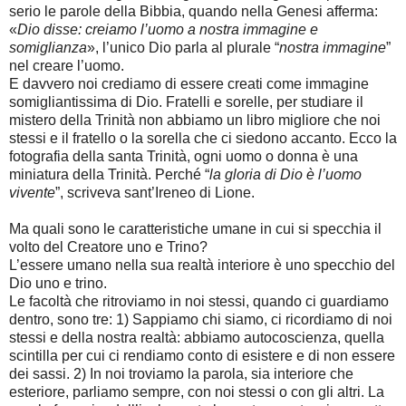
serio le parole della Bibbia, quando nella Genesi afferma:
«
Dio disse: creiamo l’uomo a nostra immagine e
somiglianza
», l’unico Dio parla al plurale “
nostra immagine
”
nel creare l’uomo.
E davvero noi crediamo di essere creati come immagine
somigliantissima di Dio. Fratelli e sorelle, per studiare il
mistero della Trinità non abbiamo un libro migliore che noi
stessi e il fratello o la sorella che ci siedono accanto. Ecco la
fotografia della santa Trinità, ogni uomo o donna è una
miniatura della Trinità. Perché “
la gloria di Dio è l’uomo
vivente
”, scriveva sant’Ireneo di Lione.
Ma quali sono le caratteristiche umane in cui si specchia il
volto del Creatore uno e Trino?
L’essere umano nella sua realtà interiore è uno specchio del
Dio uno e trino.
Le facoltà che ritroviamo in noi stessi, quando ci guardiamo
dentro, sono tre: 1) Sappiamo chi siamo, ci ricordiamo di noi
stessi e della nostra realtà: abbiamo autocoscienza, quella
scintilla per cui ci rendiamo conto di esistere e di non essere
dei sassi. 2) In noi troviamo la parola, sia interiore che
esteriore, parliamo sempre, con noi stessi o con gli altri. La