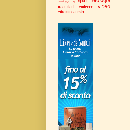
teologia
spartiti
sondaggio
sp
video
traduzioni
vaticano
vita consacrata