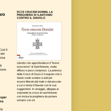
ECCE CRUCEM DOMINI. LA
ovo
PREGHIERA DI S.ANTONIO
CONTRO IL DIAVOLO
osì il
 dei
iesa
Libretto che approfondisce il "breve
di
esorcismo" di Sant'Antonio, molto
zione
diffuso e poco compreso. La potenza
della Croce di Gesù è il segreto che il
Santo vuole svelare a tutti per
essere liberati dal male e dal peccato
a cui ci tenta il Diavolo con le sue
suggestioni. In omaggio, allegata al
volumetto la croce di sant'Antonio
con incisa la preghiera da portare
asper
sempre con sé
eva
lla