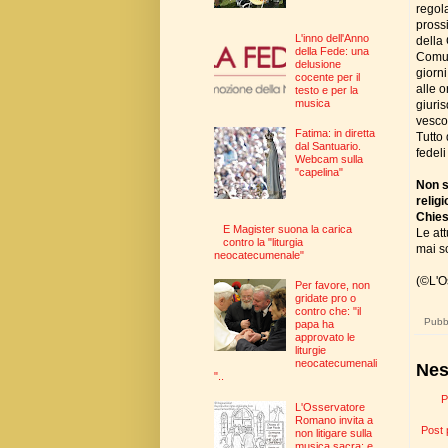
regol
pross
L'inno dell'Anno
della
della Fede: una
Comunq
delusione
giorn
cocente per il
alle o
testo e per la
musica
giuris
vesco
Fatima: in diretta
Tutto 
dal Santuario.
fedel
Webcam sulla
"capelina"
Non s
relig
Chies
E Magister suona la carica
Le att
contro la "liturgia
mai sc
neocatecumenale"
(©L'O
Per favore, non
gridate pro o
contro che: "il
Pubbl
papa ha
approvato le
liturgie
neocatecumenali
Nes
"..
P
L'Osservatore
Romano invita a
Post 
non litigare sulla
musica sacra: e