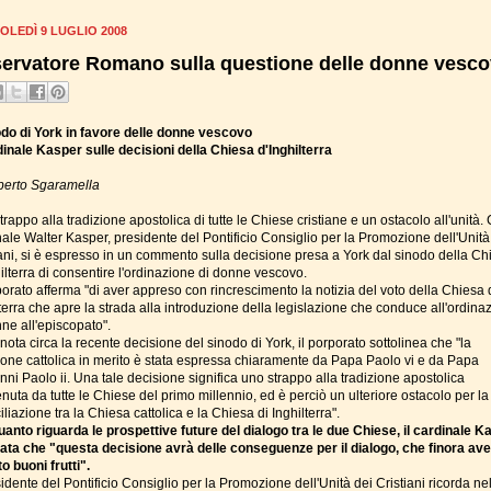
OLEDÌ 9 LUGLIO 2008
ervatore Romano sulla questione delle donne vesc
nodo di York in favore delle donne vescovo
rdinale Kasper sulle decisioni della Chiesa d'Inghilterra
berto Sgaramella
rappo alla tradizione apostolica di tutte le Chiese cristiane e un ostacolo all'unità. C
nale Walter Kasper, presidente del Pontificio Consiglio per la Promozione dell'Unità
iani, si è espresso in un commento sulla decisione presa a York dal sinodo della Ch
ilterra di consentire l'ordinazione di donne vescovo.
porato afferma "di aver appreso con rincrescimento la notizia del voto della Chiesa 
terra che apre la strada alla introduzione della legislazione che conduce all'ordina
ne all'episcopato".
nota circa la recente decisione del sinodo di York, il porporato sottolinea che "la
ione cattolica in merito è stata espressa chiaramente da Papa Paolo vi e da Papa
ni Paolo ii. Una tale decisione significa uno strappo alla tradizione apostolica
uta da tutte le Chiese del primo millennio, ed è perciò un ulteriore ostacolo per la
iliazione tra la Chiesa cattolica e la Chiesa di Inghilterra".
uanto riguarda le prospettive future del dialogo tra le due Chiese, il cardinale K
ata che "questa decisione avrà delle conseguenze per il dialogo, che finora av
o buoni frutti".
sidente del Pontificio Consiglio per la Promozione dell'Unità dei Cristiani ricorda ne