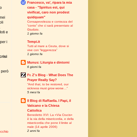
Francesco, va’, ripara la mia
casa - "Spiritus est, qui
vo
vivificat, caro non prodest
quidquam"
 nei
Consapevolezza e contezza del
oli
“conto” che ci sarà presentato al
a
Giudizio.
oti e
1 giorno fa
per i
Tempi.it
Tutti al mare a Ceuta, dove si
vive con “leggerezza”
1 giorno fa
crisi
Munus: Liturgia e dintorni
6 giorni fa
o però
Fr. Z's Blog - What Does The
Prayer Really Say?
“And that, to be restored, our
sickness must grow worse…”
5 mesi fa
Il Blog di Raffaella. I Papi, il
Vaticano e la Chiesa
Cattolica
Benedetto XVI: La «Via Crucis»
è la via della misericordia, e della
misericordia che pone il limite al
male (14 aprile 2006)
2 anni fa
ecchio