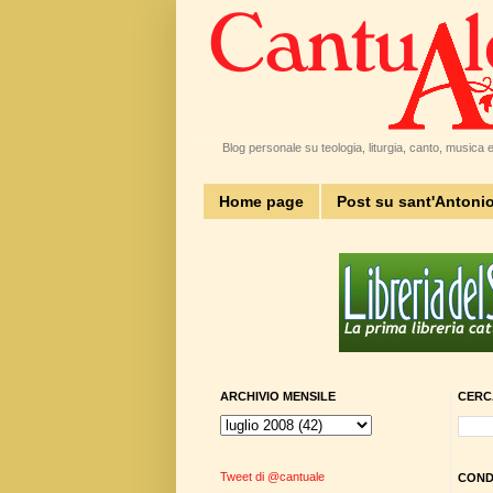
Blog personale su teologia, liturgia, canto, musica e 
Home page
Post su sant'Antoni
ARCHIVIO MENSILE
CERC
Tweet di @cantuale
CONDI