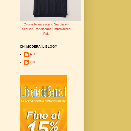
Ordine Francescano Secolare -
Secular Franciscans Embroidered
Polo
CHI MODERA IL BLOG?
A.R.
Info