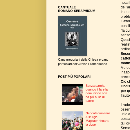
nota i
dell'
CANTUALE
ROMANO-SERAPHICUM
In qu
proble
Cattol
possi
"la qu
senso
Quest
reali
ordin
Secon
catto
Canti gregoriani della Chiesa e canti
manca
particolari dell'Ordine Francescano
A giu
inaspe
prece
POST PIÙ POPOLARI
Ciò c
Senza parole:
l'ind
quando il fare la
per q
comunione non
l'aut
ha più nulla di
sacro
Il vot
osser
Neocatecumenali
utile 
& liturgie:
possa
Magister rincara
tali o
la dose
Secon