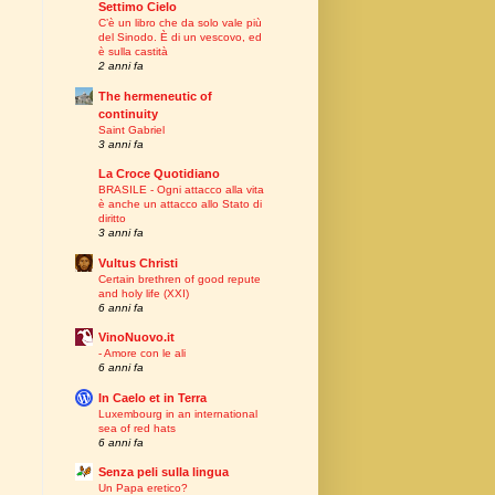
Settimo Cielo
C’è un libro che da solo vale più
del Sinodo. È di un vescovo, ed
è sulla castità
2 anni fa
The hermeneutic of
continuity
Saint Gabriel
3 anni fa
La Croce Quotidiano
BRASILE - Ogni attacco alla vita
è anche un attacco allo Stato di
diritto
3 anni fa
Vultus Christi
Certain brethren of good repute
and holy life (XXI)
6 anni fa
VinoNuovo.it
- Amore con le ali
6 anni fa
In Caelo et in Terra
Luxembourg in an international
sea of red hats
6 anni fa
Senza peli sulla lingua
Un Papa eretico?