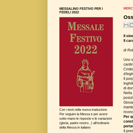
MERC
MESSALINO FESTIVO PER I
FEDELI 2022
Oss
Il si
Il ca
di Ro
Uno st
cardi
Crist
d'Ingh
Il por
Inghil
di don
Nella 
posiz
Giovan
manten
Con i testi nella nuova traduzione.
riconc
Per seguire la Messa e per avere
Per q
sotto mano le risposte e le variazioni
const
(gloria, padre nostro...) all'ordinario
portat
della Messa in italiano
Il pre