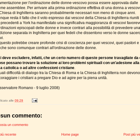
amentazione per l'ordinazione delle donne-vescovo possa essere approvata dalle
ime assemblee. Per arrivare alla prima ordinazione effettiva di una donna a vesco
 Chiesa di Inghilterra saranno probabilmente necessari non meno di cinque anni.
ue resta il fatto che il voto espresso dai vescovi della Chiesa di Inghilterra riuniti
i precedenti a York ha manifestato una significativa maggioranza di vescovi favorev
rdinazioni episcopali delle donne e invece contrari alla possibilità di prevedere un
dizione separata in Inghilterra per quei fedeli che dissentono verso le donne sacerd
vi.
questo potrebbe creare profonde crisi di coscienza per quei vescovi, quei pastori e 
i che sono comunque contrari all'ordinazione delle donne.
i deve escludere, infatti, che un certo numero di queste persone travagliate da 
iose possano trovare la soluzione ai loro problemi spirituali con un'adesione alla
a cattolica o ad altre confessioni cristiane
.
uali difficoltà di dialogo tra la Chiesa di Roma e la Chiesa di Inghilterra non devon
oraggiare i cristiani a pregare Dio e ad agire per la piena unità.
sservatore Romano - 9 luglio 2008)
icato alle
09:29
sun commento:
osta un commento
più recente
Home page
Post più v