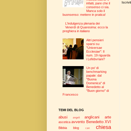
Iscrivi
infatti, pare che il
consenso ci sia.
Manca solo il
buonsenso: mettere in pratica!
L'indulgenza plenaria dei
Venerdì di Quaresima: ecco la
preghiera in italiano
Altri pensieri
sparsi su
"Universae
Ecclesiae": Il
num. 19 riguarda
i Lefebvriani?
Un po' di
benchmarking
papale: dal
"Buona
Domenica" di
Benedetto al
"Buon giorno" di
Francesco
TEMI DEL BLOG
abusi
anglicani
arte
angeli
avvento
Benedetto XVI
ascetica
chiesa
Bibbia
blog
can