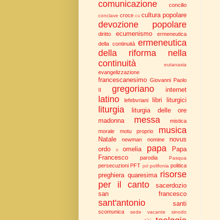
comunicazione
concilio
cultura popolare
croce
conclave
cu
devozione popolare
ecumenismo
diritto
ermeneutica
ermeneutica
della continuità
della riforma nella
continuità
eutanasia
evangelizzazione
francescanesimo
Giovanni Paolo
gregoriano
internet
II
latino
libri liturgici
lefebvriani
liturgia
liturgia delle ore
messa
madonna
mistica
musica
morale
motu proprio
Natale
novus
newman
nomine
papa
ordo
omelia
Papa
o
Francesco
parodia
Pasqua
persecuzioni
PFT
politica
polifonia
pol
risorse
preghiera
quaresima
per il canto
sacerdozio
san francesco
sant'antonio
santi
scomunica
sede vacante
sinodo