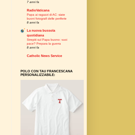
7 anni fa
RadioVaticana
Papa ai ragazzi di AC: siate
buoni fotografi delle periferie
8 anni fa
La nuova bussola
quotidiana
Strepiti sul Papa buono: vuoi
pace? Prepara la guerra
8 anni fa
Catholic News Service
POLO CON TAU FRANCESCANA
PERSONALIZZABILE: