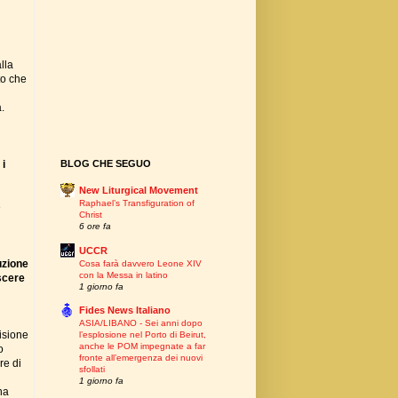
lla
to che
.
 i
BLOG CHE SEGUO
New Liturgical Movement
Raphael’s Transfiguration of
e
Christ
6 ore fa
UCCR
uzione
Cosa farà davvero Leone XIV
con la Messa in latino
scere
1 giorno fa
Fides News Italiano
ASIA/LIBANO - Sei anni dopo
isione
l’esplosione nel Porto di Beirut,
anche le POM impegnate a far
o
fronte all’emergenza dei nuovi
re di
sfollati
1 giorno fa
na