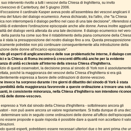
l suo intervento rivolto a tutti i vescovi della Chiesa di Inghilterra, su invito
arcivescovo di Canterbury, del 5 giugno 2006.
ell'occasione il cardinale Kasper aveva posto all'assemblea dei vescovi anglicani il
ma del futuro del dialogo ecumenico. Aveva dichiarato, tra l'altro, che "la Chiesa
ica non interromperà il dialogo perfino nel caso di una tale decisione", riferendosi a
bilità di estendere l'ordinazione episcopale anche alle donne. Aveva inoltre aggiun
alità del dialogo verrà alterata da una tale decisione. Il dialogo ecumenico nel vero
 della parola ha come suo fine il ristabilimento della piana comunione della Chiesa
a è stata la presupposizione del nostro dialogo fino a ora. Questa presupposizione
sticamente potrebbe non più continuare conseguentemente alla introduzione della
azione delle donne all'incarico episcopale".
do gli esperti di anglicanesimo e delle sue problematiche interne, il dialogo con
lici e la Chiesa di Roma incontrerà crescenti difficoltà anche per la evidente
nza di unità ecclesiale all'interno della stessa Chiesa d'Inghilterra.
dizio di questi osservatori, la decisione presa al sinodo di York non è assolutament
ttata, poiché la maggioranza dei vescovi della Chiesa d'Inghilterra si era già
dentemente espressa a favore delle ordinazioni di donne-vescovo.
he invece ha sorpreso durante i tre giorni di dibattito del sinodo di York è stata
isponibilità della maggioranza favorevole a queste ordinazione a trovare una sol
uanti, in consistente minoranza, nella Chiesa d'Inghilterra non intendono ricono
orità delle donne-vescovo.
o espresso a York dal sinodo della Chiesa d'Inghilterra - sottolineano ancora gli
vatori - non può avere ancora un valore regolamentare. Si tratta dunque di una dec
a determinare solo in seguito come ordinazioni delle donne all'ufficio dell'episcopat
no essere proposte e quale risposta è possibile dare a quanti non accettano il valo
rdinazioni.
do questi esperti, potrebbero essere necessari ulteriori due o tre anni prima che u