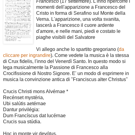
Francesco
(17 settembre). L'inno ripercorre i
momenti dell'apparizione a Francesco del
Cristo in forma di Serafino sul Monte della
Verna. L'apparizione, una volta svanita,
lascerà a Francesco il cuore ardente
d'amore, e nelle mani, piedi e costato le
piaghe visibili del Salvatore
Vi allego anche lo spartito gregoriano (
da
cliccare per ingrandire
). Come vedete la musica è la stessa
di Crux fidelis, l'inno del Venerdì Santo. In questo modo si
lega musicalmente la Passione di Francesco alla
Crocifissione di Nostro Signore. E' un modo di esprimere in
musica la convinzione antica di "Franciscus alter Christus"
Crucis Christi mons Alvérnae *
Recénset mystéria,
Ubi salútis aetérnae
Dantur privilégia:
Dum Francíscus dat lucérnae
Crucis sua stúdia.
Hoc in monte vir devótus,