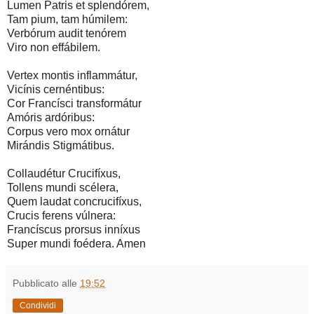
Lumen Patris et splendórem,
Tam pium, tam húmilem:
Verbórum audit tenórem
Viro non effábilem.
Vertex montis inflammátur,
Vicínis cernéntibus:
Cor Francísci transformátur
Amóris ardóribus:
Corpus vero mox ornátur
Mirándis Stigmátibus.
Collaudétur Crucifíxus,
Tollens mundi scélera,
Quem laudat concrucifíxus,
Crucis ferens vúlnera:
Francíscus prorsus inníxus
Super mundi foédera. Amen
Pubblicato alle
19:52
Condividi