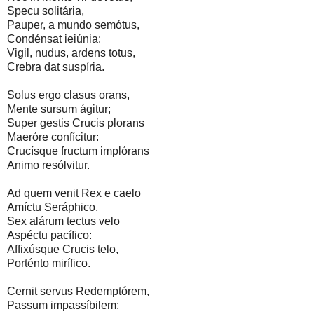
Specu solitária,
Pauper, a mundo semótus,
Condénsat ieiúnia:
Vigil, nudus, ardens totus,
Crebra dat suspíria.
Solus ergo clasus orans,
Mente sursum ágitur;
Super gestis Crucis plorans
Maeróre confícitur:
Crucísque fructum implórans
Animo resólvitur.
Ad quem venit Rex e caelo
Amíctu Seráphico,
Sex alárum tectus velo
Aspéctu pacífico:
Affixúsque Crucis telo,
Porténto mirífico.
Cernit servus Redemptórem,
Passum impassíbilem: