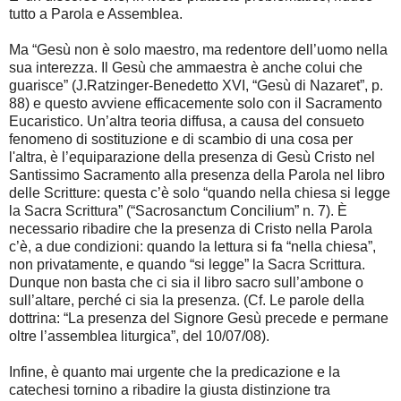
tutto a Parola e Assemblea.
Ma “Gesù non è solo maestro, ma redentore dell’uomo nella
sua interezza. Il Gesù che ammaestra è anche colui che
guarisce” (J.Ratzinger-Benedetto XVI, “Gesù di Nazaret”, p.
88) e questo avviene efficacemente solo con il Sacramento
Eucaristico. Un’altra teoria diffusa, a causa del consueto
fenomeno di sostituzione e di scambio di una cosa per
l'altra, è l’equiparazione della presenza di Gesù Cristo nel
Santissimo Sacramento alla presenza della Parola nel libro
delle Scritture: questa c’è solo “quando nella chiesa si legge
la Sacra Scrittura” (“Sacrosanctum Concilium” n. 7). È
necessario ribadire che la presenza di Cristo nella Parola
c’è, a due condizioni: quando la lettura si fa “nella chiesa”,
non privatamente, e quando “si legge” la Sacra Scrittura.
Dunque non basta che ci sia il libro sacro sull’ambone o
sull’altare, perché ci sia la presenza. (Cf. Le parole della
dottrina: “La presenza del Signore Gesù precede e permane
oltre l’assemblea liturgica”, del 10/07/08).
Infine, è quanto mai urgente che la predicazione e la
catechesi tornino a ribadire la giusta distinzione tra