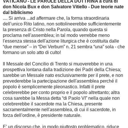
VATICANO - LE PAROLE DELLA DOTTRINA a cura di
don Nicola Bux e don Salvatore Vitiello - Due teorie nate
dal biblicismo
.... Si arriva ...ad affermare che, la forma straordinaria
dell’unico Rito latino, non sottolineerebbe sufficientemente
la presenza di Cristo nella Parola, quando questa si
proclama nell'assemblea; in tal modo verrebbe meno
l'essenza stessa dell'azione liturgica che è costituita dalle
“due mense” – in “Dei Verbum” n. 21 sembra “una” sola - che
formano un solo atto di culto!
Il Messale del Concilio di Trento si muoverebbe in una
prospettiva lontana dalla tradizione dei Padri della Chiesa;
sarebbe un Messale nato esclusivamente per il prete, e non
prevederebbe la partecipazione dell'assemblea perché il
popolo è semplicemente pleonastico. Infatti il prete
celebrerebbe per conto proprio e il popolo altrettanto; altra
cosa sarebbe la Messa detta “di Paolo VI” nella quale non
celebrerebbe il sacerdote ma la Chiesa, presente
sacramentalmente nell'assemblea, di cui il sacerdote, in
forza dell'ordine, è presidente naturale.
E’ un discorso che, in modo piuttosto problematico, riduce