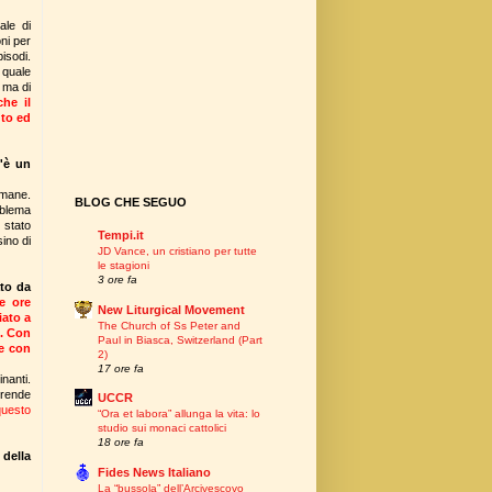
ale di
ni per
isodi.
 quale
 ma di
he il
uto ed
c'è un
imane.
BLOG CHE SEGUO
oblema
 stato
Tempi.it
ino di
JD Vance, un cristiano per tutte
le stagioni
3 ore fa
ato da
le ore
New Liturgical Movement
iato a
The Church of Ss Peter and
". Con
Paul in Biasca, Switzerland (Part
 e con
2)
17 ore fa
nanti.
prende
UCCR
questo
“Ora et labora” allunga la vita: lo
studio sui monaci cattolici
18 ore fa
 della
Fides News Italiano
La “bussola” dell’Arcivescovo