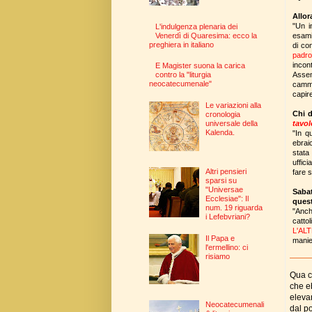
Allor
"Un i
L'indulgenza plenaria dei
esami
Venerdì di Quaresima: ecco la
preghiera in italiano
di co
padro
incon
E Magister suona la carica
Assem
contro la "liturgia
neocatecumenale"
cammi
capir
Le variazioni alla
Chi d
cronologia
tavol
universale della
Kalenda.
"In q
ebrai
stata
uffic
Altri pensieri
fare s
sparsi su
"Universae
Sabat
Ecclesiae": Il
quest
num. 19 riguarda
"Anch
i Lefebvriani?
catto
L'AL
Il Papa e
manie
l'ermellino: ci
risiamo
Qua c
che e
eleva
Neocatecumenali
dal p