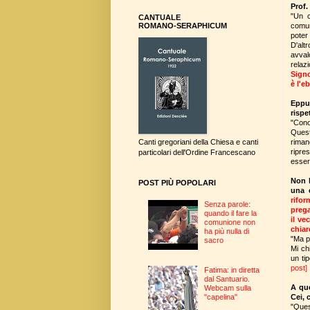
Prof.
"Un c
CANTUALE
comuni
ROMANO-SERAPHICUM
poter
D'altr
avval
relaz
Signo
è l'e
Eppur
rispe
"Cono
Quest
riman
Canti gregoriani della Chiesa e canti
ripre
particolari dell'Ordine Francescano
esser
Non l
POST PIÙ POPOLARI
una 
rifor
Senza parole:
prega
quando il fare la
il ve
comunione non
chiar
ha più nulla di
"Ma p
sacro
Mi ch
un ti
post
]
Fatima: in diretta
dal Santuario.
A que
Webcam sulla
Cei, 
"capelina"
"Ques