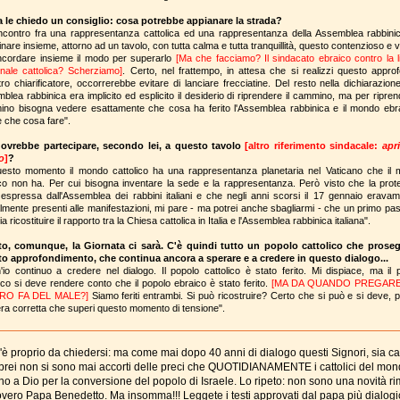
a le chiedo un consiglio: cosa potrebbe appianare la strada?
ncontro fra una rappresentanza cattolica ed una rappresentanza della Assemblea rabbini
nare insieme, attorno ad un tavolo, con tutta calma e tutta tranquillità, questo contenzioso e 
ncordare insieme il modo per superarlo
[Ma che facciamo? Il sindacato ebraico contro la li
nale cattolica? Scherziamo]
. Certo, nel frattempo, in attesa che si realizzi questo approf
tro chiarificatore, occorrerebbe evitare di lanciare frecciatine. Del resto nella dichiarazione
blea rabbinica era implicito ed esplicito il desiderio di riprendere il cammino, ma per riprend
no bisogna vedere esattamente che cosa ha ferito l'Assemblea rabbinica e il mondo ebr
e che cosa fare".
ovrebbe partecipare, secondo lei, a questo tavolo
[altro riferimento sindacale:
apr
o
]
?
uesto momento il mondo cattolico ha una rappresentanza planetaria nel Vaticano che il
co non ha. Per cui bisogna inventare la sede e la rappresentanza. Però visto che la prot
 espressa dall'Assemblea dei rabbini italiani e che negli anni scorsi il 17 gennaio eravamo
ialmente presenti alle manifestazioni, mi pare - ma potrei anche sbagliarmi - che un primo pa
ia ricostituire il rapporto tra la Chiesa cattolica in Italia e l'Assemblea rabbinica italiana".
o, comunque, la Giornata ci sarà. C'è quindi tutto un popolo cattolico che prose
o approfondimento, che continua ancora a sperare e a credere in questo dialogo...
'io continuo a credere nel dialogo. Il popolo cattolico è stato ferito. Mi dispiace, ma il 
lico si deve rendere conto che il popolo ebraico è stato ferito.
[MA DA QUANDO PREGAR
TRO FA DEL MALE?]
Siamo feriti entrambi. Si può ricostruire? Certo che si può e si deve, p
ra corretta che superi questo momento di tensione".
'è proprio da chiedersi: ma come mai dopo 40 anni di dialogo questi Signori, sia cat
brei non si sono mai accorti delle preci che QUOTIDIANAMENTE i cattolici del mo
no a Dio per la conversione del popolo di Israele. Lo ripeto: non sono una novità r
overo Papa Benedetto. Ma insomma!!! Leggete i testi approvati dal papa più dialogi