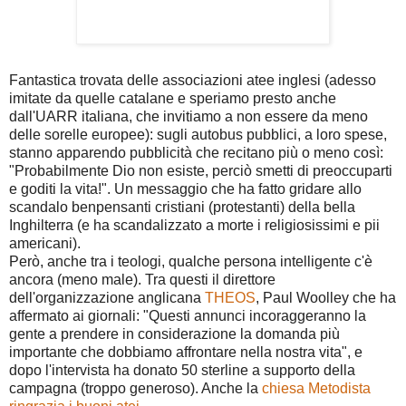
Fantastica trovata delle associazioni atee inglesi (adesso
imitate da quelle catalane e speriamo presto anche
dall'UARR italiana, che invitiamo a non essere da meno
delle sorelle europee): sugli autobus pubblici, a loro spese,
stanno apparendo pubblicità che recitano più o meno così:
"Probabilmente Dio non esiste, perciò smetti di preoccuparti
e goditi la vita!". Un messaggio che ha fatto gridare allo
scandalo benpensanti cristiani (protestanti) della bella
Inghilterra (e ha scandalizzato a morte i religiosissimi e pii
americani).
Però, anche tra i teologi, qualche persona intelligente c'è
ancora (meno male). Tra questi il direttore
dell'organizzazione anglicana
THEOS
, Paul Woolley che ha
affermato ai giornali: "Questi annunci incoraggeranno la
gente a prendere in considerazione la domanda più
importante che dobbiamo affrontare nella nostra vita", e
dopo l'intervista ha donato 50 sterline a supporto della
campagna (troppo generoso). Anche la
chiesa Metodista