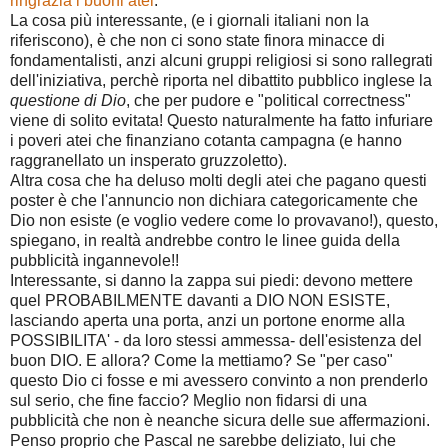
ringrazia i buoni atei
.
La cosa più interessante, (e i giornali italiani non la
riferiscono), è che non ci sono state finora minacce di
fondamentalisti, anzi alcuni gruppi religiosi si sono rallegrati
dell'iniziativa, perchè riporta nel dibattito pubblico inglese la
questione di Dio
, che per pudore e "political correctness"
viene di solito evitata! Questo naturalmente ha fatto infuriare
i poveri atei che finanziano cotanta campagna (e hanno
raggranellato un insperato gruzzoletto).
Altra cosa che ha deluso molti degli atei che pagano questi
poster è che l'annuncio non dichiara categoricamente che
Dio non esiste (e voglio vedere come lo provavano!), questo,
spiegano, in realtà andrebbe contro le linee guida della
pubblicità ingannevole!!
Interessante, si danno la zappa sui piedi: devono mettere
quel PROBABILMENTE davanti a DIO NON ESISTE,
lasciando aperta una porta, anzi un portone enorme alla
POSSIBILITA' - da loro stessi ammessa- dell'esistenza del
buon DIO. E allora? Come la mettiamo? Se "per caso"
questo Dio ci fosse e mi avessero convinto a non prenderlo
sul serio, che fine faccio? Meglio non fidarsi di una
pubblicità che non è neanche sicura delle sue affermazioni.
Penso proprio che Pascal ne sarebbe deliziato, lui che