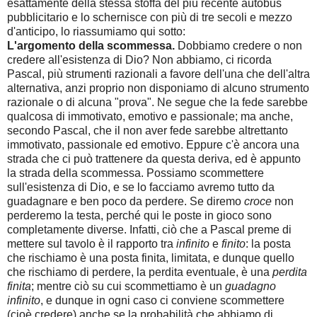
esattamente della stessa stoffa del più recente autobus
pubblicitario e lo schernisce con più di tre secoli e mezzo
d'anticipo, lo riassumiamo qui sotto:
L'argomento della scommessa.
Dobbiamo credere o non
credere all'esistenza di Dio? Non abbiamo, ci ricorda
Pascal, più strumenti razionali a favore dell'una che dell'altra
alternativa, anzi proprio non disponiamo di alcuno strumento
razionale o di alcuna "prova". Ne segue che la fede sarebbe
qualcosa di immotivato, emotivo e passionale; ma anche,
secondo Pascal, che il non aver fede sarebbe altrettanto
immotivato, passionale ed emotivo. Eppure c'è ancora una
strada che ci può trattenere da questa deriva, ed è appunto
la strada della scommessa. Possiamo scommettere
sull'esistenza di Dio, e se lo facciamo avremo tutto da
guadagnare e ben poco da perdere. Se diremo
croce
non
perderemo la testa, perché qui le poste in gioco sono
completamente diverse. Infatti, ciò che a Pascal preme di
mettere sul tavolo è il rapporto tra
infinito
e
finito
: la posta
che rischiamo è una posta finita, limitata, e dunque quello
che rischiamo di perdere, la perdita eventuale, è una
perdita
finita
; mentre ciò su cui scommettiamo è un
guadagno
infinito
, e dunque in ogni caso ci conviene scommettere
(cioè credere) anche se la probabilità che abbiamo di