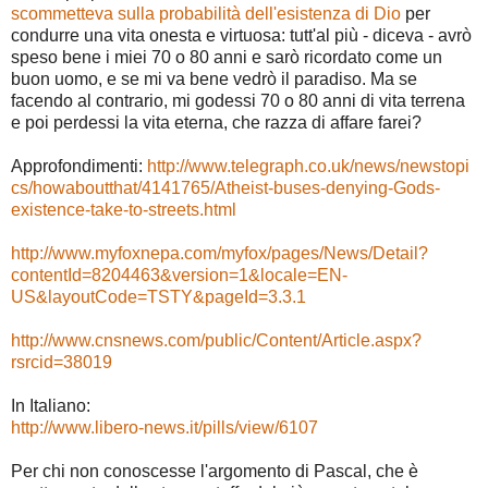
scommetteva sulla probabilità dell'esistenza di Dio
per
condurre una vita onesta e virtuosa: tutt'al più - diceva - avrò
speso bene i miei 70 o 80 anni e sarò ricordato come un
buon uomo, e se mi va bene vedrò il paradiso. Ma se
facendo al contrario, mi godessi 70 o 80 anni di vita terrena
e poi perdessi la vita eterna, che razza di affare farei?
Approfondimenti:
http://www.telegraph.co.uk/news/newstopi
cs/howaboutthat/4141765/Atheist-buses-denying-Gods-
existence-take-to-streets.html
http://www.myfoxnepa.com/myfox/pages/News/Detail?
contentId=8204463&version=1&locale=EN-
US&layoutCode=TSTY&pageId=3.3.1
http://www.cnsnews.com/public/Content/Article.aspx?
rsrcid=38019
In Italiano:
http://www.libero-news.it/pills/view/6107
Per chi non conoscesse l'argomento di Pascal, che è