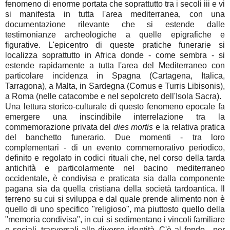
fenomeno di enorme portata che soprattutto tra i secoli iii e vi
si manifesta in tutta l'area mediterranea, con una
documentazione rilevante che si estende dalle
testimonianze archeologiche a quelle epigrafiche e
figurative. L'epicentro di queste pratiche funerarie si
localizza soprattutto in Africa donde - come sembra - si
estende rapidamente a tutta l'area del Mediterraneo con
particolare incidenza in Spagna (Cartagena, Italica,
Tarragona), a Malta, in Sardegna (Cornus e Turris Libisonis),
a Roma (nelle catacombe e nel sepolcreto dell'Isola Sacra).
Una lettura storico-culturale di questo fenomeno epocale fa
emergere una inscindibile interrelazione tra la
commemorazione privata del
dies mortis
e la relativa pratica
del banchetto funerario. Due momenti - tra loro
complementari - di un evento commemorativo periodico,
definito e regolato in codici rituali che, nel corso della tarda
antichità e particolarmente nel bacino mediterraneo
occidentale, è condivisa e praticata sia dalla componente
pagana sia da quella cristiana della società tardoantica. Il
terreno su cui si sviluppa e dal quale prende alimento non è
quello di uno specifico "religioso", ma piuttosto quello della
"memoria condivisa", in cui si sedimentano i vincoli familiare
e sociali, trasversali alle diverse identità. C'è al fondo - per