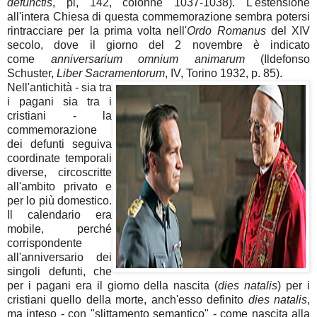
defunctis
, pl, 142, colonne 1037-1038). L'estensione
all'intera Chiesa di questa commemorazione sembra potersi
rintracciare per la prima volta nell'
Ordo Romanus
del XIV
secolo, dove il giorno del 2 novembre è indicato
come
anniversarium omnium animarum
(Ildefonso
Schuster,
Liber Sacramentorum
, IV, Torino 1932, p. 85).
Nell'antichità - sia tra
i pagani sia tra i
cristiani - la
commemorazione
dei defunti seguiva
coordinate temporali
diverse, circoscritte
all'ambito privato e
per lo più domestico.
Il calendario era
mobile, perché
corrispondente
all'anniversario dei
singoli defunti, che
per i pagani era il giorno della nascita (
dies natalis
) per i
cristiani quello della morte, anch'esso definito
dies natalis
,
ma inteso - con "slittamento semantico" - come nascita alla