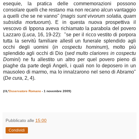
esequie, la pratica delle commemorazioni possono
consolare quelli che restano ma non recano alcun vantaggio
a quelli che se ne vanno" (
magis sunt vivorum solatia, quam
subsidia mortuorum
). E in questa nuova prospettiva il
vescovo di Ippona aveva richiamato la parabola del povero
Lazzaro (
Luca
, 16, 19-22): "se per il ricco vestito di porpora
tutta la servitù familiare allestì un funerale splendido agli
occhi degli uomini (
in cospectu hominum
), molto più
splendido agli occhi di Dio (
sed
multo clariores in cospectu
Domini
) ne fu allestito un altro per quel povero pieno di
piaghe da parte degli Angeli, i quali non lo deposero in un
mausoleo di marmo, ma lo innalzarono nel seno di Abramo"
(
De cura
, 2, 4).
(©L'
Osservatore Romano
- 1 novembre 2009)
Pubblicato alle
15:00
Condividi