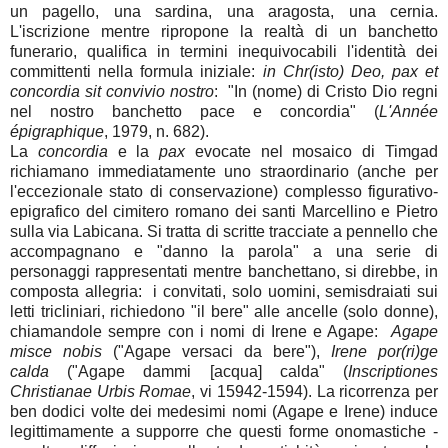
un pagello, una sardina, una aragosta, una cernia.
L'iscrizione mentre ripropone la realtà di un banchetto
funerario, qualifica in termini inequivocabili l'identità dei
committenti nella formula iniziale:
in Chr(isto) Deo, pax et
concordia sit convivio nostro
: "In (nome) di Cristo Dio regni
nel nostro banchetto pace e concordia" (
L'Année
épigraphique
, 1979, n. 682).
La
concordia
e la
pax
evocate nel mosaico di Timgad
richiamano immediatamente uno straordinario (anche per
l'eccezionale stato di conservazione) complesso figurativo-
epigrafico del cimitero romano dei santi Marcellino e Pietro
sulla via Labicana. Si tratta di scritte tracciate a pennello che
accompagnano e "danno la parola" a una serie di
personaggi rappresentati mentre banchettano, si direbbe, in
composta allegria: i convitati, solo uomini, semisdraiati sui
letti tricliniari, richiedono "il bere" alle ancelle (solo donne),
chiamandole sempre con i nomi di Irene e Agape:
Agape
misce nobis
("Agape versaci da bere"),
Irene por(ri)ge
calda
("Agape dammi [acqua] calda" (
Inscriptiones
Christianae Urbis Romae
, vi 15942-1594). La ricorrenza per
ben dodici volte dei medesimi nomi (Agape e Irene) induce
legittimamente a supporre che questi forme onomastiche -