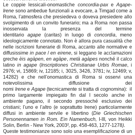
Le coppie lessicali-onomastiche
concordia-pax
e
A
g
ape-
Irene
sono ambedue funzionali a evocare, a Timgad come a
Roma, l'atmosfera che presiedeva o doveva presiedere allo
svolgimento di un convito funerario; ma a Roma non passa
inosservata la presenza del termine
identitario
agape
(
caritas
) in luogo di
concordia
, meno
ideologicamente connotato. Non è allora pura casualità che
nelle iscrizioni funerarie di Roma, accanto alle normative e
diffusissime
in pace
/
en eirene
, si leggano le acclamazioni
greche
èis agàpen
,
en agàpe
,
metà agàpes
nonché il calco
latino
in agape
(
Inscriptiones Christianae Urbis Romae
, i
2976; vi, 15869; iv, 12185; i, 3025, 3426, 3781; iv, 12469; v,
14282) e che nell'onomastica di Roma si osservi una
notevolissima diffusione dei
nomi
Irene
e
Agape
(tecnicamente si tratta di
cognomina
): il
primo largamente impiegato fin dal I secolo anche in
ambiente pagano, il secondo pressoché esclusivo dei
cristiani; l'uno e l'altro (e soprattutto Irene) particolarmente
diffusi in ambiente servile e libertino (
Die Griechischen
Personennamen in Rom. Ein Namenbuch,
I-III
,
von Heikki
Solin
,
Berlin - New York, 2003²
,
pp. 458-463, 1277-1278
)
.
Queste testimonianze sono solo una esemplificazione di un