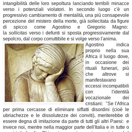
intangibilità delle loro sepoltura lanciando terribili minacce
verso i potenziali violatori. In secondo luogo c'è un
progressivo cambiamento di mentalità, una più consapevole
percezione del mistero della morte, già sollecitata da figure
di spicco come Agostino e Gregorio Magno:
la
sollicitas
verso i defunti si sposta progressivamente dal
sepolcro, dal corpo corruttibile e si volge verso l'anima.
Agostino indica
proprio nella sua
Africa il luogo dove,
in occasione dei
rituali funerari, più
che altrove si
manifestavano
eccessi incompatibili
con l'identità
vocazionale dei
cristiani: "Se l'Africa
per prima cercasse di eliminare siffatti disordini (cioè le
ubriachezze e le dissolutezze dei conviti), meriterebbe di
essere degna di imitazione da parte di tutti gli altri Paesi: e
invece noi, mentre nella maggior parte dell'Italia e in tutte o