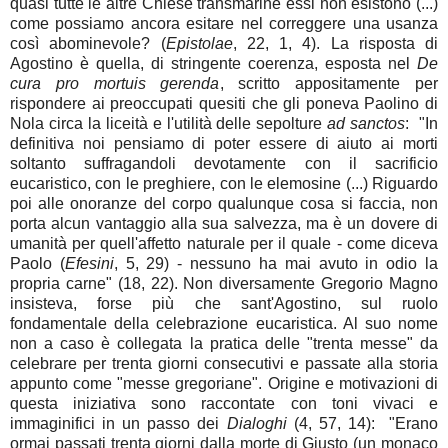
quasi tutte le altre Chiese transmarine essi non esistono (...)
come possiamo ancora esitare nel correggere una usanza
così abominevole? (
Epistolae
, 22, 1, 4). La risposta di
Agostino è quella, di stringente coerenza, esposta nel
De
cura pro mortuis gerenda
, scritto appositamente per
rispondere ai preoccupati quesiti che gli poneva Paolino di
Nola circa la liceità e l'utilità delle sepolture
ad sanctos
: "In
definitiva noi pensiamo di poter essere di aiuto ai morti
soltanto suffragandoli devotamente con il sacrificio
eucaristico, con le preghiere, con le elemosine (...) Riguardo
poi alle onoranze del corpo qualunque cosa si faccia, non
porta alcun vantaggio alla sua salvezza, ma è un dovere di
umanità per quell'affetto naturale per il quale - come diceva
Paolo (
Efesini
, 5, 29) - nessuno ha mai avuto in odio la
propria carne" (18, 22). Non diversamente Gregorio Magno
insisteva, forse più che sant'Agostino, sul ruolo
fondamentale della celebrazione eucaristica. Al suo nome
non a caso è collegata la pratica delle "trenta messe" da
celebrare per trenta giorni consecutivi e passate alla storia
appunto come "messe gregoriane". Origine e motivazioni di
questa iniziativa sono raccontate con toni vivaci e
immaginifici in un passo dei
Dialoghi
(4, 57, 14): "Erano
ormai passati trenta giorni dalla morte di Giusto (un monaco