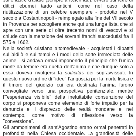
dittici eburnei tardo antichi, come nel caso della
riutilizzazione di un celebre esemplare - prodotto nel V
secolo a Costantinopoli - reimpiegato alla fine del VII secolo
in Provenza per accogliere anche qui una lunga lista, che si
apre con una serie di oltre trecento nomi di vescovi e si
chiude con la menzione dei sovrani franchi succedutisi fra il
575 e il 662.
Nella società cristiana altomedievale - acquietati i dibattiti
sull'aldilà e sui tempi e i modi della sorte immediata delle
anime - si andava ormai imponendo il principio che l'unica
morte da temere era quella dell'anima e che dunque solo a
essa doveva rivolgersi la
sollicitas
dei sopravvissuti. In
questo nuovo ordine di "idee" l'angoscia per la morte fisica e
il timore del giudizio cui era destinata l'anima furono
convogliate verso una prospettiva penitenziale, mentre
l'"esperienza visibile" della ineluttabile consunzione del
corpo si proponeva come elemento di forte impatto per la
denuncia e il disprezzo delle realtà mondane e, nel
contempo, come motivo di riflessione verso la
"conversione".
Gli ammonimenti di sant'Agostino erano ormai penetrati in
profondità nella Chiesa occidentale. La grandiosità delle