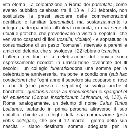
vita eterna. La celebrazione a Roma dei
parentalia
, come
evento pubblico celebrato tra il 13 e il 21 febbraio, non
sostituisce la prassi secolare delle commemorazioni
gentilizie e familiari (
parentatio
), ma sostanzialmente la
integra, partecipandola all'intera comunità, in una serie di
rituali e pratiche, che prevedevano la visita ai sepolcri - che
venivano cosparsi di fiori (
rosalia, violatio
) - e soprattutto la
consumazione di un pasto "comune", riservato a parenti e
amici del defunto, che si svolgeva il 22 febbraio (
caristie
).
L'offerta dei fiori e la celebrazione del convito sono
espressamente ricordati in un'iscrizione ravennate del III
secolo: un collegio
funeraticio
dona una somma per la
celebrazione anniversaria, ma pone la condizione (
sub hac
condicione
) che "ogni anno il sepolcro sia cosparso di rose
e che lì (cioè presso il sepolcro) si svolga anche il
banchetto:
quotannis rosas ad monumentum ei spargant et
ibi epulentur
(
Corpus Inscriptionum Latinarum
, xi, 132). A
Roma, analogamente, un defunto di nome
Caius Turius
Lollianus
, parlando in prima persona attraverso il suo
epitaffio, chiede ai colleghi della sua corporazione (
peto
vobis collegae
), che per il 12 marzo - giorno della sua
nascita - siano destinate somme adeguate per la