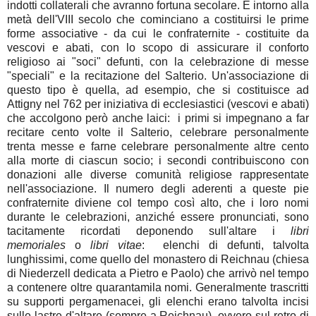
indotti collaterali che avranno fortuna secolare. È intorno alla
metà dell'VIII secolo che cominciano a costituirsi le prime
forme associative - da cui le confraternite - costituite da
vescovi e abati, con lo scopo di assicurare il conforto
religioso ai "soci" defunti, con la celebrazione di messe
"speciali" e la recitazione del Salterio. Un'associazione di
questo tipo è quella, ad esempio, che si costituisce ad
Attigny nel 762 per iniziativa di ecclesiastici (vescovi e abati)
che accolgono però anche laici: i primi si impegnano a far
recitare cento volte il Salterio, celebrare personalmente
trenta messe e farne celebrare personalmente altre cento
alla morte di ciascun socio; i secondi contribuiscono con
donazioni alle diverse comunità religiose rappresentate
nell'associazione. Il numero degli aderenti a queste pie
confraternite diviene col tempo così alto, che i loro nomi
durante le celebrazioni, anziché essere pronunciati, sono
tacitamente ricordati deponendo sull'altare i
libri
memoriales
o
libri vitae
: elenchi di defunti, talvolta
lunghissimi, come quello del monastero di Reichnau (chiesa
di Niederzell dedicata a Pietro e Paolo) che arrivò nel tempo
a contenere oltre quarantamila nomi. Generalmente trascritti
su supporti pergamenacei, gli elenchi erano talvolta incisi
sulle lastre d'altare (sempre a Reichnau), ovvero sul retro di