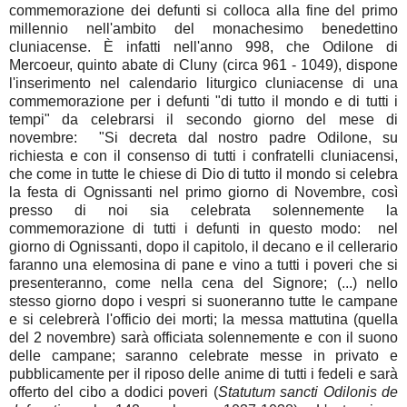
commemorazione dei defunti si colloca alla fine del primo
millennio nell'ambito del monachesimo benedettino
cluniacense. È infatti nell'anno 998, che Odilone di
Mercoeur, quinto abate di Cluny (circa 961 - 1049), dispone
l'inserimento nel calendario liturgico cluniacense di una
commemorazione per i defunti "di tutto il mondo e di tutti i
tempi" da celebrarsi il secondo giorno del mese di
novembre: "Si decreta dal nostro padre Odilone, su
richiesta e con il consenso di tutti i confratelli cluniacensi,
che come in tutte le chiese di Dio di tutto il mondo si celebra
la festa di Ognissanti nel primo giorno di Novembre, così
presso di noi sia celebrata solennemente la
commemorazione di tutti i defunti in questo modo: nel
giorno di Ognissanti, dopo il capitolo, il decano e il cellerario
faranno una elemosina di pane e vino a tutti i poveri che si
presenteranno, come nella cena del Signore; (...) nello
stesso giorno dopo i vespri si suoneranno tutte le campane
e si celebrerà l'officio dei morti; la messa mattutina (quella
del 2 novembre) sarà officiata solennemente e con il suono
delle campane; saranno celebrate messe in privato e
pubblicamente per il riposo delle anime di tutti i fedeli e sarà
offerto del cibo a dodici poveri (
Statutum sancti Odilonis de