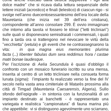
dolce madre" che si ricava dalla lettura sequenziale delle
lettere iniziali (acrostico) e finali (telestico) di ciascun rigo - si
svolge nell'anno duecentosessantesimo dell'era locale della
Mauretania (che inizia nel 39 dell'era cristiana),
corrispondente all'anno consolare 299. È ovvio immaginare
che intorno alla tavola vi fossero le
klinai
("letti tricliniari")
sulle quali si disponevano semisdraiati i commensali, i quali
fino a tarda ora si trattengono nel rievocare le virtù della
"vecchietta" (
vetula
) e gli eventi che ne contrassegnarono la
vita:
in qua magna eius memorantes plurima
facta
(...)
libenter fabulas dum sera reddimus hora / castae
matri bonae laudesque
.
Per l'iscrizione di
Aelia Secundula
è quasi d'obbligo il
confronto con un mosaico funerario iscritto su una mensa,
inserita al centro di un letto tricliniare nella consueta forma
lunata (
sigma
): l'impianto fu realizzato verso la fine del IV
secolo nella vasta area cimiteriale di Matarès prossima alla
città di Timgad (
Mauretania Caesarensis
, Algeria). Sullo
sfondo dell'epigrafe - in sintonia con la funzionalità di un
impianto destinato ai banchetti - è rappresentato una
variegata e realistica "campionatura" di fauna marina più
che appetibile: vi si distinguono agevolmente uno sciarrano,