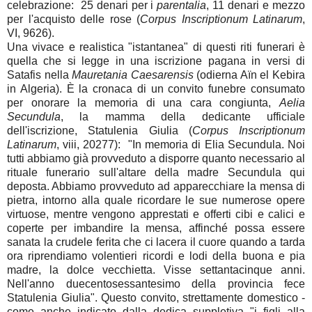
celebrazione: 25 denari per i
parentalia
, 11 denari e mezzo
per l'acquisto delle rose (
Corpus Inscriptionum Latinarum
,
VI, 9626).
Una vivace e realistica "istantanea" di questi riti funerari è
quella che si legge in una iscrizione pagana in versi di
Satafis nella
Mauretania Caesarensis
(odierna Aïn el Kebira
in Algeria). È la cronaca di un convito funebre consumato
per onorare la memoria di una cara congiunta,
Aelia
Secundula
, la mamma della dedicante ufficiale
dell'iscrizione, Statulenia Giulia (
Corpus Inscriptionum
Latinarum
, viii, 20277): "In memoria di Elia Secundula. Noi
tutti abbiamo già provveduto a disporre quanto necessario al
rituale funerario sull'altare della madre Secundula qui
deposta. Abbiamo provveduto ad apparecchiare la mensa di
pietra, intorno alla quale ricordare le sue numerose opere
virtuose, mentre vengono apprestati e offerti cibi e calici e
coperte per imbandire la mensa, affinché possa essere
sanata la crudele ferita che ci lacera il cuore quando a tarda
ora riprendiamo volentieri ricordi e lodi della buona e pia
madre, la dolce vecchietta. Visse settantacinque anni.
Nell'anno duecentosessantesimo della provincia fece
Statulenia Giulia". Questo convito, strettamente domestico -
come anche indicato dalla dedica suppletiva "i figli alla