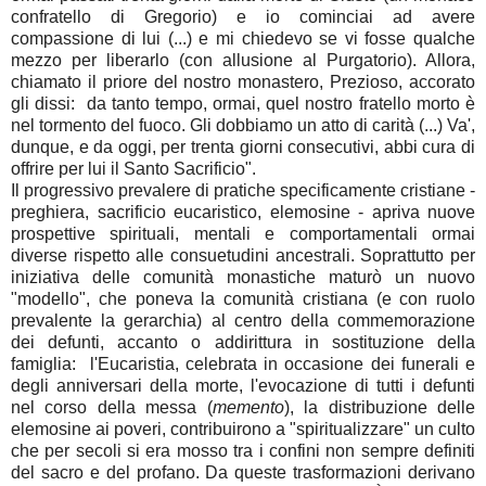
confratello di Gregorio) e io cominciai ad avere
compassione di lui (...) e mi chiedevo se vi fosse qualche
mezzo per liberarlo (con allusione al Purgatorio). Allora,
chiamato il priore del nostro monastero, Prezioso, accorato
gli dissi: da tanto tempo, ormai, quel nostro fratello morto è
nel tormento del fuoco. Gli dobbiamo un atto di carità (...) Va',
dunque, e da oggi, per trenta giorni consecutivi, abbi cura di
offrire per lui il Santo Sacrificio".
Il progressivo prevalere di pratiche specificamente cristiane -
preghiera, sacrificio eucaristico, elemosine - apriva nuove
prospettive spirituali, mentali e comportamentali ormai
diverse rispetto alle consuetudini ancestrali. Soprattutto per
iniziativa delle comunità monastiche maturò un nuovo
"modello", che poneva la comunità cristiana (e con ruolo
prevalente la gerarchia) al centro della commemorazione
dei defunti, accanto o addirittura in sostituzione della
famiglia: l'Eucaristia, celebrata in occasione dei funerali e
degli anniversari della morte, l'evocazione di tutti i defunti
nel corso della messa (
memento
), la distribuzione delle
elemosine ai poveri, contribuirono a "spiritualizzare" un culto
che per secoli si era mosso tra i confini non sempre definiti
del sacro e del profano. Da queste trasformazioni derivano