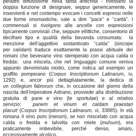
peraltro diffusissime nella tarda antichità - rivestano la
doppia funzione di designare, seppur genericamente, le
inservienti e nel contempo evocare i concetti espressi nelle
due forme onomastiche, vale a dire "pace" e "carità". I
commensali si rivolgono alle ancelle con espressioni
tipicamente conviviali che, seppure ellittiche, consentono di
decifrare tipo e qualità della bevanda consumata: la
menzione dell'aggettivo sostantivato "calda" (sincope
per
calidam
) traduce esattamente la prassi abituale dei
romani che bevevano vino stemperato con acqua calda o
fredda: una miscela, che nel linguaggio comune veniva
appunto denominata
mixtio
, come indica ad esempio un
graffito pompeiano (
Corpus Inscriptionum Latinarum
, iv,
1292) e, ancor più dettagliatamente, la dedica di
un
collegium fabrorum
che, in occasione del giorno della
nascita dell'imperatore Adriano, provvede alla distribuzione
gratuita di pane e vino (le
sportulae
) e al relativo
servizio:
panem
et
vinum et caldam praestari
placuit
(
Corpus Inscriptionum Latinarum
, vi, 33885). In età
romana il vino puro (
merum
), se non miscelato con acqua
calda o fredda e talvolta con miele (
mulsum
), era
praticamente imbevibile, perché denso, amaro,
eccessivamente alcolico.