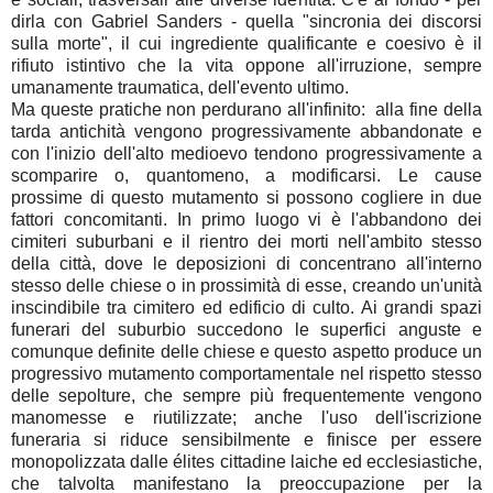
dirla con Gabriel Sanders - quella "sincronia dei discorsi
sulla morte", il cui ingrediente qualificante e coesivo è il
rifiuto istintivo che la vita oppone all'irruzione, sempre
umanamente traumatica, dell'evento ultimo.
Ma queste pratiche non perdurano all'infinito: alla fine della
tarda antichità vengono progressivamente abbandonate e
con l'inizio dell'alto medioevo tendono progressivamente a
scomparire o, quantomeno, a modificarsi. Le cause
prossime di questo mutamento si possono cogliere in due
fattori concomitanti. In primo luogo vi è l'abbandono dei
cimiteri suburbani e il rientro dei morti nell'ambito stesso
della città, dove le deposizioni di concentrano all'interno
stesso delle chiese o in prossimità di esse, creando un'unità
inscindibile tra cimitero ed edificio di culto. Ai grandi spazi
funerari del suburbio succedono le superfici anguste e
comunque definite delle chiese e questo aspetto produce un
progressivo mutamento comportamentale nel rispetto stesso
delle sepolture, che sempre più frequentemente vengono
manomesse e riutilizzate; anche l'uso dell'iscrizione
funeraria si riduce sensibilmente e finisce per essere
monopolizzata dalle élites cittadine laiche ed ecclesiastiche,
che talvolta manifestano la preoccupazione per la