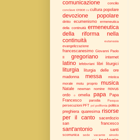
comunicazione
concilio
cultura popolare
croce
conclave
cu
devozione popolare
ecumenismo
diritto
ermeneutica
ermeneutica
della continuità
della riforma nella
continuità
eutanasia
evangelizzazione
francescanesimo
Giovanni Paolo
gregoriano
internet
II
latino
libri liturgici
lefebvriani
liturgia
liturgia delle ore
messa
madonna
mistica
musica
morale
motu proprio
Natale
novus
newman
nomine
papa
ordo
omelia
Papa
o
Francesco
parodia
Pasqua
persecuzioni
PFT
politica
polifonia
pol
risorse
preghiera
quaresima
per il canto
sacerdozio
san francesco
sant'antonio
santi
scomunica
sede vacante
sinodo