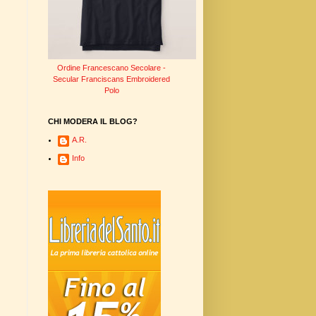
Ordine Francescano Secolare -
Secular Franciscans Embroidered
Polo
CHI MODERA IL BLOG?
A.R.
Info