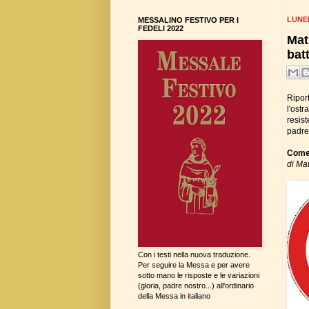
LUNE
MESSALINO FESTIVO PER I
FEDELI 2022
Mat
bat
Riport
l'ost
resist
padre
Come 
di Ma
Con i testi nella nuova traduzione.
Per seguire la Messa e per avere
sotto mano le risposte e le variazioni
(gloria, padre nostro...) all'ordinario
della Messa in italiano