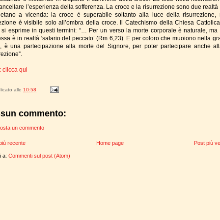
ancellare l’esperienza della sofferenza. La croce e la risurrezione sono due realtà 
etano a vicenda: la croce è superabile soltanto alla luce della risurrezione,
rezione è visibile solo all’ombra della croce. Il Catechismo della Chiesa Cattolica,
 si esprime in questi termini: “… Per un verso la morte corporale è naturale, ma 
essa è in realtà ‘salario del peccato’ (Rm 6,23). E per coloro che muoiono nella gra
o, è una partecipazione alla morte del Signore, per poter partecipare anche al
rezione”.
 clicca qui
icato alle
10:58
sun commento:
osta un commento
più recente
Home page
Post più v
ti a:
Commenti sul post (Atom)