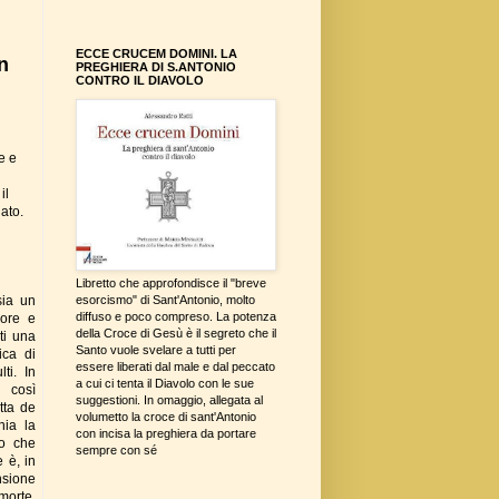
ECCE CRUCEM DOMINI. LA
n
PREGHIERA DI S.ANTONIO
CONTRO IL DIAVOLO
e e
il
ato.
Libretto che approfondisce il "breve
sia un
esorcismo" di Sant'Antonio, molto
diffuso e poco compreso. La potenza
lore e
della Croce di Gesù è il segreto che il
ti una
Santo vuole svelare a tutti per
ica di
essere liberati dal male e dal peccato
ti. In
a cui ci tenta il Diavolo con le sue
i così
suggestioni. In omaggio, allegata al
tta de
volumetto la croce di sant'Antonio
hia la
con incisa la preghiera da portare
do che
sempre con sé
 è, in
nsione
morte,