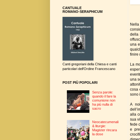
CANTUALE
ROMANO-SERAPHICUM
Nella
consi
della 
offusc
una e
qualc
finir
La mo
Canti gregoriani della Chiesa e canti
particolari dell'Ordine Francescano
esper
event
una so
POST PIÙ POPOLARI
atton
cosa 
Senza parole:
sono i
quando il fare la
comunione non
A noi
ha più nulla di
sacro
dell’i
alla 
sua vi
Neocatecumenali
fede c
& liturgie:
e pre
Magister rincara
croci
la dose
dimen