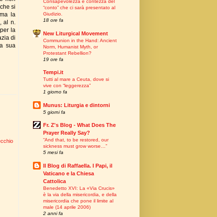
Consapevolezza e contezza del
che si
“conto” che ci sarà presentato al
 ma la
Giudizio.
18 ore fa
 al n.
per la
New Liturgical Movement
zia di
Communion in the Hand: Ancient
la sua
Norm, Humanist Myth, or
Protestant Rebellion?
19 ore fa
Tempi.it
Tutti al mare a Ceuta, dove si
vive con “leggerezza”
1 giorno fa
Munus: Liturgia e dintorni
5 giorni fa
Fr. Z's Blog - What Does The
Prayer Really Say?
“And that, to be restored, our
ecchio
sickness must grow worse…”
5 mesi fa
Il Blog di Raffaella. I Papi, il
Vaticano e la Chiesa
Cattolica
Benedetto XVI: La «Via Crucis»
è la via della misericordia, e della
misericordia che pone il limite al
male (14 aprile 2006)
2 anni fa