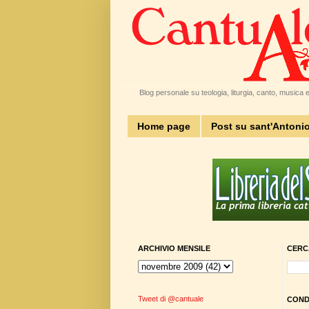
Blog personale su teologia, liturgia, canto, musica e 
Home page
Post su sant'Antoni
ARCHIVIO MENSILE
CERC
Tweet di @cantuale
CONDI