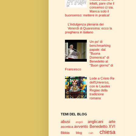
infatti, pare che il
consenso ci sia.
Manca solo il
buonsenso: mettere in pratica!
L'indulgenza plenaria dei
Venerdì di Quaresima: ecco la
preghiera in italiano
Un po' di
benchmarking
papale: dal
"Buona
Domenica" di
Benedetto al
"Buon giorno" di
Francesco
Lode a Cristo Re
dell'Universo,
con le Laudes
Regiae della
tradizione
romana
TEMI DEL BLOG
abusi
anglicani
arte
angeli
avvento
Benedetto XVI
ascetica
chiesa
Bibbia
blog
can