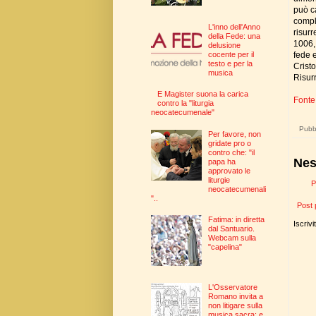
può c
compl
L'inno dell'Anno
risur
della Fede: una
1006,
delusione
fede 
cocente per il
testo e per la
Crist
musica
Risur
E Magister suona la carica
Fonte:
contro la "liturgia
neocatecumenale"
Pubbl
Per favore, non
gridate pro o
contro che: "il
Nes
papa ha
approvato le
liturgie
P
neocatecumenali
"..
Post 
Fatima: in diretta
Iscrivi
dal Santuario.
Webcam sulla
"capelina"
L'Osservatore
Romano invita a
non litigare sulla
musica sacra: e