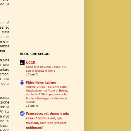
ende a
orte è
 senso
 stata
ione di
o è in
 debba
rso.
BLOG CHE SEGUO
di una
UCCR
er una
Cosa farà davvero Leone XIV
entare
con la Messa in latino
stimoni
16 ore fa
a sola
Fides News Italiano
ndo ci
ASIA/LIBANO - Sei anni dopo
l’esplosione nel Porto di Beirut,
anche le POM impegnate a far
omessa
fronte all’emergenza dei nuovi
sfollati
pazione
18 ore fa
con la
 V). La
Francesco, va’, ripara la mia
to vivo
casa - "Spiritus est, qui
che fu
vivificat, caro non prodest
utura,
quidquam"
ne non