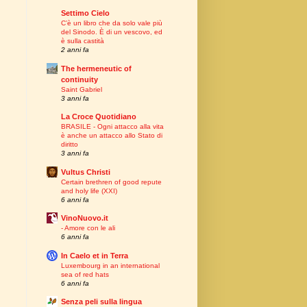
Settimo Cielo
C’è un libro che da solo vale più
del Sinodo. È di un vescovo, ed
è sulla castità
2 anni fa
The hermeneutic of
continuity
Saint Gabriel
3 anni fa
La Croce Quotidiano
BRASILE - Ogni attacco alla vita
è anche un attacco allo Stato di
diritto
3 anni fa
Vultus Christi
Certain brethren of good repute
and holy life (XXI)
6 anni fa
VinoNuovo.it
- Amore con le ali
6 anni fa
In Caelo et in Terra
Luxembourg in an international
sea of red hats
6 anni fa
Senza peli sulla lingua