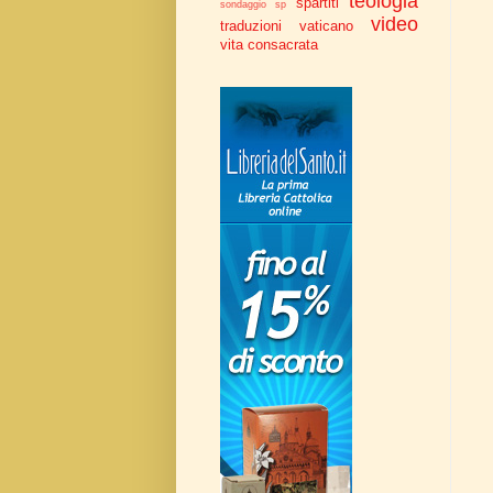
teologia
spartiti
sondaggio
sp
video
traduzioni
vaticano
vita consacrata