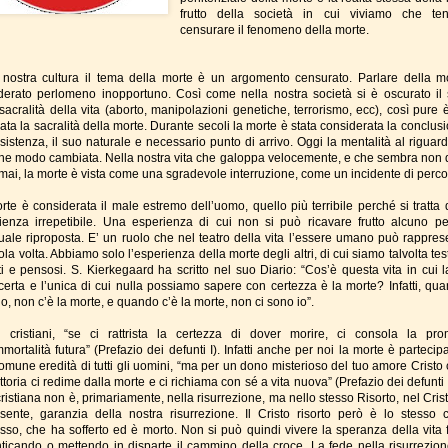
frutto della società in cui viviamo che t
censurare il fenomeno della morte.
 nostra cultura il tema della morte è un argomento censurato. Parlare della m
derato perlomeno inopportuno. Così come nella nostra società si è oscurato il
sacralità della vita (aborto, manipolazioni genetiche, terrorismo, ecc), così pure è
ata la sacralità della morte. Durante secoli la morte è stata considerata la conclus
sistenza, il suo naturale e necessario punto di arrivo. Oggi la mentalità al riguard
he modo cambiata. Nella nostra vita che galoppa velocemente, e che sembra non
e mai, la morte è vista come una sgradevole interruzione, come un incidente di perco
rte è considerata il male estremo dell’uomo, quello più terribile perché si tratta 
ienza irrepetibile. Una esperienza di cui non si può ricavare frutto alcuno p
uale riproposta. E’ un ruolo che nel teatro della vita l’essere umano può rappres
la volta. Abbiamo solo l’esperienza della morte degli altri, di cui siamo talvolta te
iti e pensosi. S. Kierkegaard ha scritto nel suo Diario: “Cos’è questa vita in cui l
certa e l’unica di cui nulla possiamo sapere con certezza è la morte? Infatti, qua
o, non c’è la morte, e quando c’è la morte, non ci sono io”.
 cristiani, “se ci rattrista la certezza di dover morire, ci consola la pr
mmortalità futura” (Prefazio dei defunti I). Infatti anche per noi la morte è parteci
comune eredità di tutti gli uomini, “ma per un dono misterioso del tuo amore Cristo 
ttoria ci redime dalla morte e ci richiama con sé a vita nuova” (Prefazio dei defunti
ristiana non è, primariamente, nella risurrezione, ma nello stesso Risorto, nel Cris
sente, garanzia della nostra risurrezione. Il Cristo risorto però è lo stesso 
fisso, che ha sofferto ed è morto. Non si può quindi vivere la speranza della vita f
ticando o mettendo in disparte il cammino della croce. La fede nella risurrezio