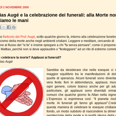
DÌ 2 NOVEMBRE 2009
ias Augé e la celebrazione dei funerali: alla Morte no
tiamo le mani
o l'
articolo del Prof. Augé
, scitto qualche giorno fa, intorno alla celebrazione funebr
racismo della morte anche negli ambienti cristiani. Leggere e meditare, cercando di
ere al flusso del "si fa" e insime spiegare a chi "fa senza pensare", come ci propone 
 Mattias, perchè non si deve applaudire o "festeggiare" ad un rito di estremo commi
celebrare la morte? Applausi ai funerali?
tias Augé
Sarebbe da desiderare che nelle esequie ci 
maggior equilibrio tra le manifestazioni di do
quelle di speranza. Alcuni funerali sono diventa
vera festa: fiori in abbondanza, applausi, mus
ogni genere, colore bianco anche per gli adul
particolare, gli applausi sono diventati orma
comuni che qualche giorno fa Altan nella vigne
L’Espresso si esprimeva così: “Il pianeta risc
morte. Ai funerali gli fanno gli applausi".Cre
questa maniera di celebrare le esequie cristiane
fondo, un modo subdolo di nascondere la dime
penitenziale della morte e la realtà stessa della 