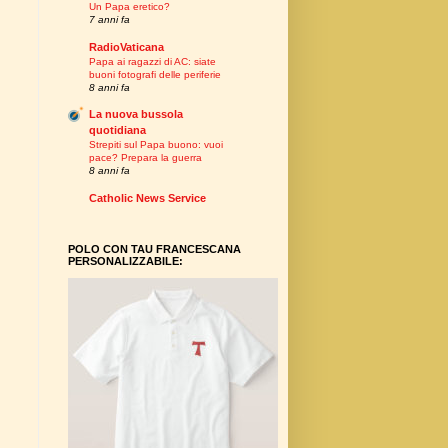
Un Papa eretico?
7 anni fa
RadioVaticana
Papa ai ragazzi di AC: siate
buoni fotografi delle periferie
8 anni fa
La nuova bussola
quotidiana
Strepiti sul Papa buono: vuoi
pace? Prepara la guerra
8 anni fa
Catholic News Service
POLO CON TAU FRANCESCANA
PERSONALIZZABILE: