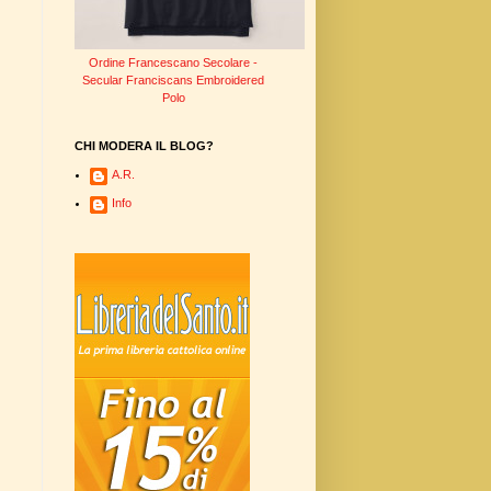
Ordine Francescano Secolare -
Secular Franciscans Embroidered
Polo
CHI MODERA IL BLOG?
A.R.
Info