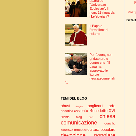
sparsi su
P
"Universae
Ecclesiae": Il
Post 
num. 19 riguarda
i Lefebvriani?
Iscrivi
Il Papa e
l'ermellino: ci
risiamo
Per favore, non
gridate pro o
contro che: "il
papa ha
approvato le
liturgie
neocatecumenali
"..
TEMI DEL BLOG
abusi
anglicani
arte
angeli
avvento
Benedetto XVI
ascetica
chiesa
Bibbia
blog
can
comunicazione
concilio
cultura popolare
croce
conclave
cu
devozione popolare