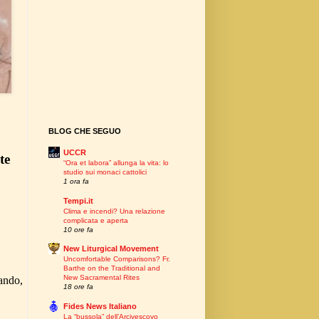
BLOG CHE SEGUO
UCCR
te
“Ora et labora” allunga la vita: lo
studio sui monaci cattolici
1 ora fa
Tempi.it
Clima e incendi? Una relazione
complicata e aperta
10 ore fa
v
New Liturgical Movement
Uncomfortable Comparisons? Fr.
Barthe on the Traditional and
New Sacramental Rites
ando,
18 ore fa
Fides News Italiano
La “bussola” dell’Arcivescovo