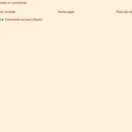
osta un commento
più recente
Home page
Post più v
ti a:
Commenti sul post (Atom)