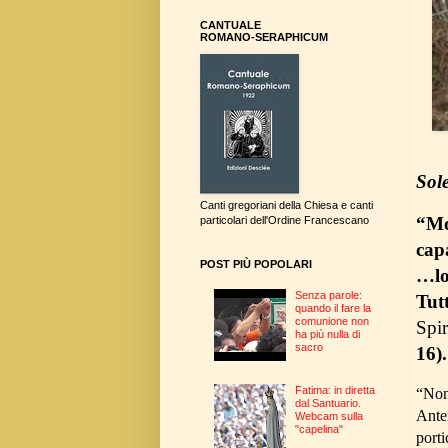
CANTUALE
ROMANO-SERAPHICUM
Sole
Canti gregoriani della Chiesa e canti
“Mo
particolari dell'Ordine Francescano
cap
POST PIÙ POPOLARI
…lo 
Senza parole:
Tut
quando il fare la
comunione non
Spir
ha più nulla di
sacro
16).
Fatima: in diretta
“Non
dal Santuario.
Anten
Webcam sulla
"capelina"
porti