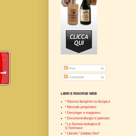
Post
Commenti
LIBRI E RISORSE WEB
* Risorse liturgiche su liturgia.it
* Messale gregoriano
* Denzinger e magistero
* Documenti liturgici e patristici
* La Summa teologica di
S.Tommaso
* Libretto "Jubilate Deo"