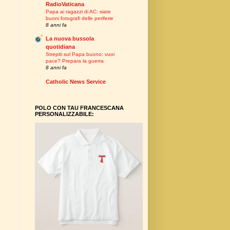
RadioVaticana
Papa ai ragazzi di AC: siate
buoni fotografi delle periferie
8 anni fa
La nuova bussola
quotidiana
Strepiti sul Papa buono: vuoi
pace? Prepara la guerra
8 anni fa
Catholic News Service
POLO CON TAU FRANCESCANA
PERSONALIZZABILE: