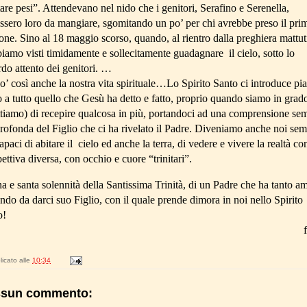
are pesi”. Attendevano nel nido che i genitori, Serafino e Serenella,
ssero loro da mangiare, sgomitando un po’ per chi avrebbe preso il pri
ne. Sino al 18 maggio scorso, quando, al rientro dalla preghiera mattut
biamo visti timidamente e sollecitamente guadagnare il cielo, sotto lo
do attento dei genitori. …
’ così anche la nostra vita spirituale…Lo Spirito Santo ci introduce pi
 a tutto quello che Gesù ha detto e fatto, proprio quando siamo in grad
ttiamo) di recepire qualcosa in più, portandoci ad una comprensione se
rofonda del Figlio che ci ha rivelato il Padre. Diveniamo anche noi se
apaci di abitare il cielo ed anche la terra, di vedere e vivere la realtà c
ettiva diversa, con occhio e cuore “trinitari”.
 e santa solennità della Santissima Trinità, di un Padre che ha tanto a
ndo da darci suo Figlio, con il quale prende dimora in noi nello Spirito
o!
icato alle
10:34
sun commento: