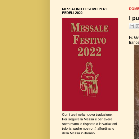
DOME
MESSALINO FESTIVO PER I
FEDELI 2022
I p
Fr. G
france
Con i testi nella nuova traduzione.
Per seguire la Messa e per avere
sotto mano le risposte e le variazioni
(gloria, padre nostro...) all'ordinario
della Messa in italiano