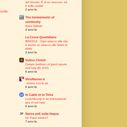
del Sinodo. È di un vescovo, ed
è sulla castità
2 anni fa
ecchio
The hermeneutic of
continuity
Saint Gabriel
3 anni fa
La Croce Quotidiano
BRASILE - Ogni attacco alla vita
è anche un attacco allo Stato di
diritto
3 anni fa
Vultus Christi
Certain brethren of good repute
and holy life (XXI)
6 anni fa
VinoNuovo.it
- Amore con le ali
6 anni fa
In Caelo et in Terra
Luxembourg in an international
sea of red hats
6 anni fa
Senza peli sulla lingua
Un Papa eretico?
7 anni fa