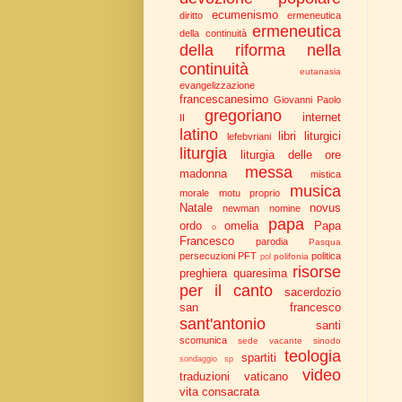
ecumenismo
diritto
ermeneutica
ermeneutica
della continuità
della riforma nella
continuità
eutanasia
evangelizzazione
francescanesimo
Giovanni Paolo
gregoriano
internet
II
latino
libri liturgici
lefebvriani
liturgia
liturgia delle ore
messa
madonna
mistica
musica
morale
motu proprio
Natale
novus
newman
nomine
papa
ordo
omelia
Papa
o
Francesco
parodia
Pasqua
persecuzioni
PFT
politica
polifonia
pol
risorse
preghiera
quaresima
per il canto
sacerdozio
san francesco
sant'antonio
santi
scomunica
sede vacante
sinodo
teologia
spartiti
sondaggio
sp
video
traduzioni
vaticano
vita consacrata