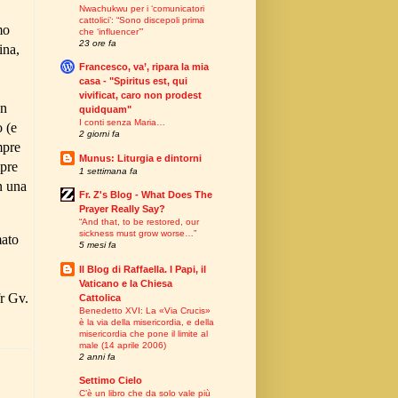
Nwachukwu per i ‘comunicatori
cattolici’: “Sono discepoli prima
mo
che ‘influencer’”
23 ore fa
ina,
Francesco, va’, ripara la mia
casa - "Spiritus est, qui
vivificat, caro non prodest
an
quidquam"
I conti senza Maria…
o (e
2 giorni fa
mpre
Munus: Liturgia e dintorni
mpre
1 settimana fa
on una
Fr. Z's Blog - What Does The
Prayer Really Say?
“And that, to be restored, our
sickness must grow worse…”
mato
5 mesi fa
Il Blog di Raffaella. I Papi, il
Vaticano e la Chiesa
fr Gv.
Cattolica
Benedetto XVI: La «Via Crucis»
è la via della misericordia, e della
misericordia che pone il limite al
male (14 aprile 2006)
2 anni fa
Settimo Cielo
C’è un libro che da solo vale più