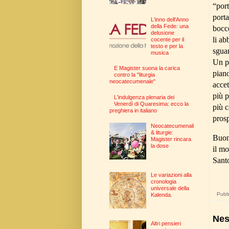
“port
porta
L'inno dell'Anno
della Fede: una
bocco
delusione
li ab
cocente per il
testo e per la
sguar
musica
Un po
E Magister suona la carica
piano
contro la "liturgia
neocatecumenale"
acce
più p
L'indulgenza plenaria dei
Venerdì di Quaresima: ecco la
più c
preghiera in italiano
prosp
Neocatecumenali
& liturgie:
Buona
Magister rincara
la dose
il mo
Sant
Le variazioni alla
cronologia
universale della
Pubbl
Kalenda.
Nes
Altri pensieri