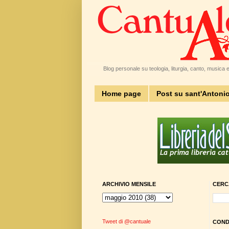
Blog personale su teologia, liturgia, canto, musica e 
Home page
Post su sant'Antoni
ARCHIVIO MENSILE
CERC
Tweet di @cantuale
CONDI