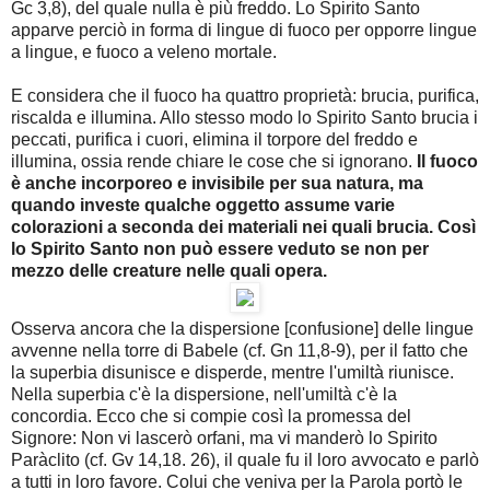
Gc 3,8), del quale nulla è più freddo. Lo Spirito Santo
apparve perciò in forma di lingue di fuoco per opporre lingue
a lingue, e fuoco a veleno mortale.
E considera che il fuoco ha quattro proprietà: brucia, purifica,
riscalda e illumina. Allo stesso modo lo Spirito Santo brucia i
peccati, purifica i cuori, elimina il torpore del freddo e
illumina, ossia rende chiare le cose che si ignorano.
Il fuoco
è anche incorporeo e invisibile per sua natura, ma
quando investe qualche oggetto assume varie
colorazioni a seconda dei materiali nei quali brucia.
Così
lo Spirito Santo non può essere veduto se non per
mezzo delle creature nelle quali opera.
Osserva ancora che la dispersione [confusione] delle lingue
avvenne nella torre di Babele (cf. Gn 11,8-9), per il fatto che
la superbia disunisce e disperde, mentre l'umiltà riunisce.
Nella superbia c'è la dispersione, nell'umiltà c'è la
concordia. Ecco che si compie così la promessa del
Signore: Non vi lascerò orfani, ma vi manderò lo Spirito
Paràclito (cf. Gv 14,18. 26), il quale fu il loro avvocato e parlò
a tutti in loro favore. Colui che veniva per la Parola portò le