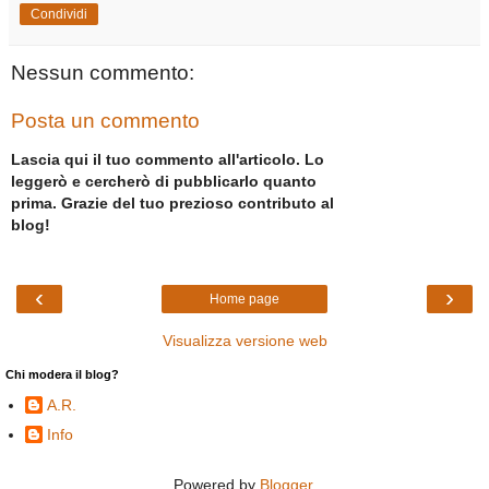
Condividi
Nessun commento:
Posta un commento
Lascia qui il tuo commento all'articolo. Lo
leggerò e cercherò di pubblicarlo quanto
prima. Grazie del tuo prezioso contributo al
blog!
‹
›
Home page
Visualizza versione web
Chi modera il blog?
A.R.
Info
Powered by
Blogger
.