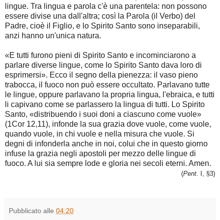
lingue. Tra lingua e parola c'è una parentela: non possono
essere divise una dall'altra; così la Parola (il Verbo) del
Padre, cioè il Figlio, e lo Spirito Santo sono inseparabili,
anzi hanno un'unica natura.
«E tutti furono pieni di Spirito Santo e incominciarono a
parlare diverse lingue, come lo Spirito Santo dava loro di
esprimersi». Ecco il segno della pienezza: il vaso pieno
trabocca, il fuoco non può essere occultato. Parlavano tutte
le lingue, oppure parlavano la propria lingua, l'ebraica, e tutti
li capivano come se parlassero la lingua di tutti. Lo Spirito
Santo, «distribuendo i suoi doni a ciascuno come vuole»
(1Cor 12,11), infonde la sua grazia dove vuole, come vuole,
quando vuole, in chi vuole e nella misura che vuole. Si
degni di infonderla anche in noi, colui che in questo giorno
infuse la grazia negli apostoli per mezzo delle lingue di
fuoco. A lui sia sempre lode e gloria nei secoli eterni. Amen.
(
Pent
. I, §3)
Pubblicato alle
04:20