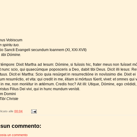
nus Vobiscum
 spiritu tuo.
tio Sancti Evangeli secundum Ioannem (XI, XXI-XVII)
 tibi Dómine.
o témpore: Dixit Martha ad Iesum: Dómine, si fuíssis hic, frater meus non fuísset mó
t nunc scio, qui quaecúmque poposceris a Deo, dabit tibi Deus. Dicit illi Iesus: Re
 tuus. Dicit ei Martha: Scio quia resúrget in resurrectióne in novíssimo die. Dixit ei
m resurréctio, et vita: qui credit in me, étiam si mórtuus fúerit, vivet: et omnes qui vi
 in me, non moriétur in ætérnum. Credis hoc? Ait illi: Utique, Dómine, ego crédidi, 
istus Filius Dei vivi, qui in hunc mundum venísti.
um Domini
Tibi Christe
icato alle
00:04
sun commento:
osta un commento