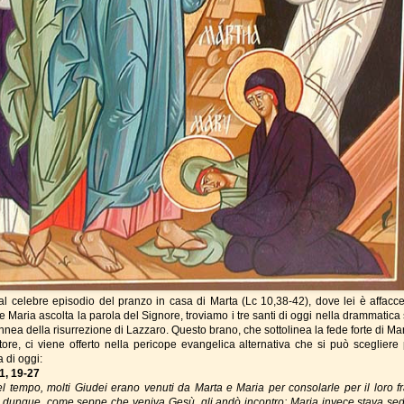
 al celebre episodio del pranzo in casa di Marta (
Lc 10,38-42)
, dove lei è affacc
e Maria ascolta la parola del Signore, troviamo i tre santi di oggi nella drammatica
nea della risurrezione di Lazzaro. Questo brano, che sottolinea la fede forte di Mar
tore, ci viene offerto nella pericope evangelica alternativa che si può scegliere 
 di oggi:
1, 19-27
el tempo, molti Giudei erano venuti da Marta e Maria per consolarle per il loro fra
 dunque, come seppe che veniva Gesù, gli andò incontro; Maria invece stava sed