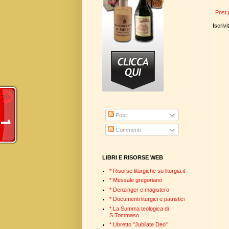
Post 
Iscrivi
Post
Commenti
LIBRI E RISORSE WEB
* Risorse liturgiche su liturgia.it
* Messale gregoriano
* Denzinger e magistero
* Documenti liturgici e patristici
* La Summa teologica di
S.Tommaso
* Libretto "Jubilate Deo"