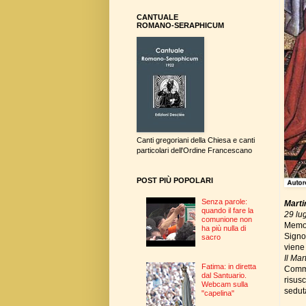
CANTUALE
ROMANO-SERAPHICUM
Canti gregoriani della Chiesa e canti
particolari dell'Ordine Francescano
POST PIÙ POPOLARI
Senza parole:
Marti
quando il fare la
29 lug
comunione non
Memor
ha più nulla di
Signor
sacro
viene
Il Mar
Fatima: in diretta
Comme
dal Santuario.
risusc
Webcam sulla
sedut
"capelina"