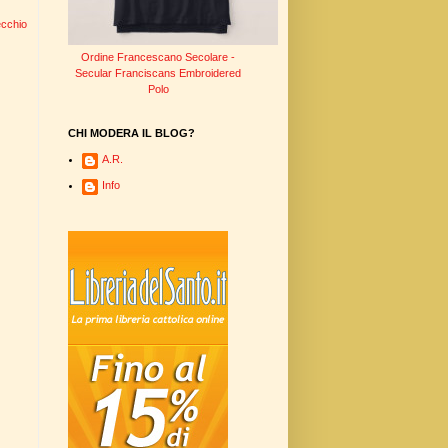
ecchio
Ordine Francescano Secolare -
Secular Franciscans Embroidered
Polo
CHI MODERA IL BLOG?
A.R.
Info