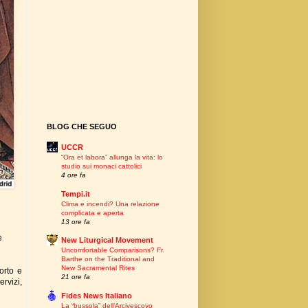
BLOG CHE SEGUO
UCCR
“Ora et labora” allunga la vita: lo
studio sui monaci cattolici
4 ore fa
Tempi.it
Clima e incendi? Una relazione
complicata e aperta
13 ore fa
e
New Liturgical Movement
Uncomfortable Comparisons? Fr.
Barthe on the Traditional and
New Sacramental Rites
orto e
21 ore fa
ervizi,
Fides News Italiano
La “bussola” dell’Arcivescovo