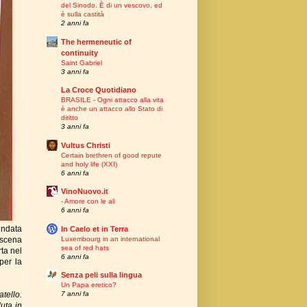
del Sinodo. È di un vescovo, ed
è sulla castità
2 anni fa
The hermeneutic of
continuity
Saint Gabriel
3 anni fa
La Croce Quotidiano
BRASILE - Ogni attacco alla vita
è anche un attacco allo Stato di
diritto
3 anni fa
Vultus Christi
Certain brethren of good repute
and holy life (XXI)
6 anni fa
VinoNuovo.it
- Amore con le ali
6 anni fa
endata
In Caelo et in Terra
Luxembourg in an international
 scena
sea of red hats
ta nel
6 anni fa
per la
Senza peli sulla lingua
Un Papa eretico?
tello.
7 anni fa
uta in