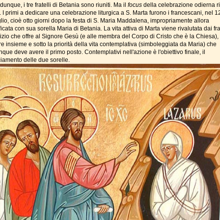
dunque, i tre fratelli di Betania sono riuniti. Ma il
focus
della celebrazione odierna 
 I primi a dedicare una celebrazione liturgica a S. Marta furono i francescani, nel 12
lio, cioè otto giorni dopo la festa di S. Maria Maddalena, impropriamente allora
ficata con sua sorella Maria di Betania. La vita attiva di Marta viene rivalutata dai fr
vizio che offre al Signore Gesù (e alle membra del Corpo di Cristo che è la Chiesa),
e insieme e sotto la priorità della vita contemplativa (simboleggiata da Maria) che
ue deve avere il primo posto. Contemplativi nell'azione è l'obiettivo finale, il
ciamento delle due sorelle.