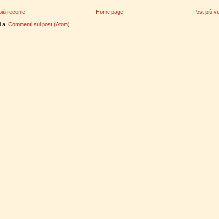
più recente
Home page
Post più v
ti a:
Commenti sul post (Atom)