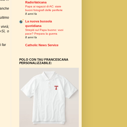
RadioVaticana
Papa ai ragazzi di AC: siate
 anche
buoni fotografi delle periferie
8 anni fa
ultimo
La nuova bussola
quotidiana
vivrà;
Strepiti sul Papa buono: vuoi
«Sì, o
pace? Prepara la guerra
8 anni fa
i far
Catholic News Service
POLO CON TAU FRANCESCANA
PERSONALIZZABILE: