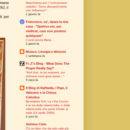
rimane
Nwachukwu per i ‘comunicatori
cattolici’: “Sono discepoli prima
62, il
che ‘influencer’”
1 giorno fa
ati per
Francesco, va’, ripara la mia
casa - "Spiritus est, qui
vivificat, caro non prodest
quidquam"
I conti senza Maria…
2 giorni fa
Munus: Liturgia e dintorni
1 settimana fa
Fr. Z's Blog - What Does The
Prayer Really Say?
“And that, to be restored, our
sickness must grow worse…”
5 mesi fa
Il Blog di Raffaella. I Papi, il
Vaticano e la Chiesa
Cattolica
Benedetto XVI: La «Via Crucis»
è la via della misericordia, e della
misericordia che pone il limite al
male (14 aprile 2006)
2 anni fa
Settimo Cielo
C’è un libro che da solo vale più