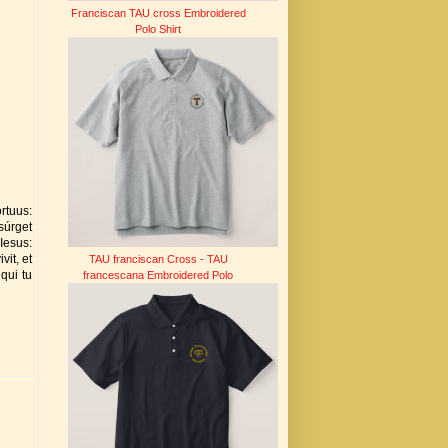
Franciscan TAU cross Embroidered
Polo Shirt
rtuus:
súrget
 Iesus:
vit, et
TAU franciscan Cross - TAU
qui tu
francescana Embroidered Polo