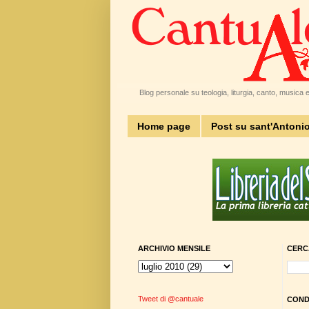
Blog personale su teologia, liturgia, canto, musica e 
Home page
Post su sant'Antoni
ARCHIVIO MENSILE
CERC
Tweet di @cantuale
CONDI