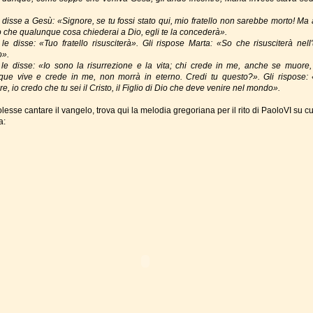
 disse a Gesù: «Signore, se tu fossi stato qui, mio fratello non sarebbe morto! Ma
o che qualunque cosa chiederai a Dio, egli te la concederà».
le disse: «Tuo fratello risusciterà». Gli rispose Marta: «So che risusciterà nell'
o».
le disse: «Io sono la risurrezione e la vita; chi crede in me, anche se muore, 
que vive e crede in me, non morrà in eterno. Credi tu questo?». Gli rispose: 
e, io credo che tu sei il Cristo, il Figlio di Dio che deve venire nel mondo».
lesse cantare il vangelo, trova qui la melodia gregoriana per il rito di PaoloVI su cu
a: