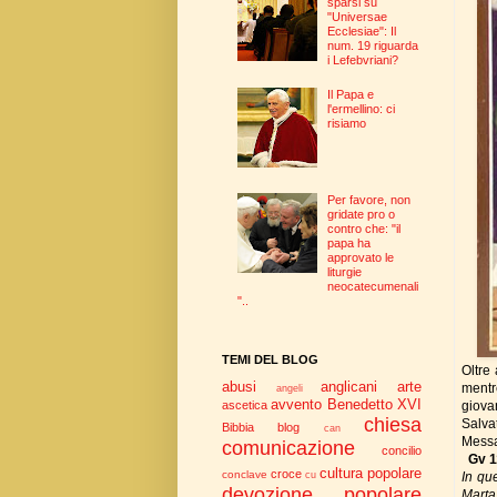
sparsi su
"Universae
Ecclesiae": Il
num. 19 riguarda
i Lefebvriani?
Il Papa e
l'ermellino: ci
risiamo
Per favore, non
gridate pro o
contro che: "il
papa ha
approvato le
liturgie
neocatecumenali
"..
TEMI DEL BLOG
Oltre
abusi
anglicani
arte
mentr
angeli
avvento
Benedetto XVI
giovan
ascetica
chiesa
Salva
Bibbia
blog
can
Messa
comunicazione
concilio
Gv 1
cultura popolare
croce
conclave
In qu
cu
devozione popolare
Marta