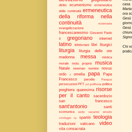
casa.
ecumenismo
diritto
ermeneutica
Marta
ermeneutica
della continuità
ora s
della riforma nella
Gesù 
continuità
giorn
eutanasia
Gesù 
evangelizzazione
chiun
francescanesimo
Giovanni Paolo
Signor
gregoriano
internet
II
latino
libri liturgici
lefebvriani
Chi vo
liturgia
liturgia delle ore
pratic
messa
madonna
mistica
musica
morale
motu proprio
Natale
novus
newman
nomine
papa
ordo
omelia
Papa
o
Francesco
parodia
Pasqua
persecuzioni
PFT
politica
polifonia
pol
risorse
preghiera
quaresima
per il canto
sacerdozio
san francesco
sant'antonio
santi
scomunica
sede vacante
sinodo
teologia
spartiti
sondaggio
sp
video
traduzioni
vaticano
vita consacrata