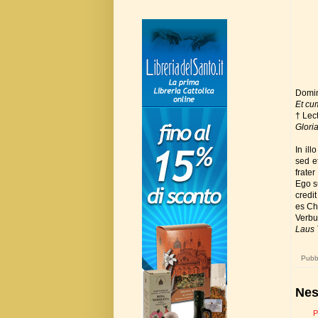
Domi
Et cum
† Lec
Gloria
In ill
sed e
frater
Ego su
credit
es Chr
Verb
Laus 
Pubbl
Nes
P