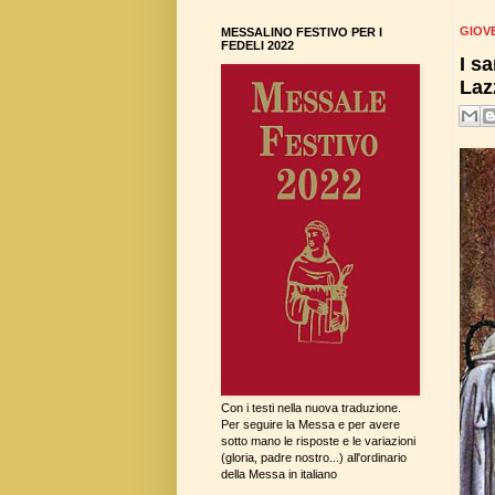
GIOVE
MESSALINO FESTIVO PER I
FEDELI 2022
I sa
Laz
Con i testi nella nuova traduzione.
Per seguire la Messa e per avere
sotto mano le risposte e le variazioni
(gloria, padre nostro...) all'ordinario
della Messa in italiano