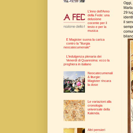
Oggi, 
Marta.
L'inno dell'Anno
29 lug
della Fede: una
identi
delusione
il ser
cocente per il
sempr
testo e per la
musica
comunq
bilan
E Magister suona la carica
contro la "liturgia
neocatecumenale"
L'indulgenza plenaria dei
Venerdì di Quaresima: ecco la
preghiera in italiano
Neocatecumenali
& liturgie:
Magister rincara
la dose
Le variazioni alla
cronologia
universale della
Kalenda.
Altri pensieri