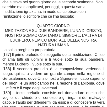
che si trova nel quarto giorno della seconda settimane. Non
sarebbe male applicarvi, per oggi, a questa santa
meditazione ignaziana, in modo da celebrare con
l'imitazione lo scrittore che ce l'ha lasciata:
QUARTO GIORNO.
MEDITAZIONE SU DUE BANDIERE, L'UNA DI CRISTO,
NOSTRO SOMMO CAPITANO E SIGNORE, L'ALTRA DI
LUCIFERO, NEMICO MORTALE DELLA NOSTRA
NATURA UMANA
La solita preghiera preparatoria.
[137] Il primo preludio è il soggetto della meditazione: Cristo
chiama tutti gli uomini e li vuole sotto la sua bandiera,
mentre Lucifero li vuole sotto la sua.
[138] Il secondo preludio è la composizione vedendo il
luogo: qui sarà vedere un grande campo nella regione di
Gerusalemme, dove Cristo nostro Signore è il capo supremo
dei buoni, e un altro campo nella regione di Babilonia, dove
Lucifero è il capo degli avversari.
[139] Il terzo preludio consiste nel domandare quello che
voglio: qui chiederò di conoscere gli inganni del malvagio
capo, e l'aiuto per difendermi da essi; e di conoscere la vera