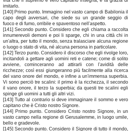
vita che il supremo e vero capitano insegna, e la grazia di
imitarlo.
[140] Primo punto. Immagino nel vasto campo di Babilonia il
capo degli avversari, che siede su un grande seggio di
fuoco e di fumo, orribile e spaventoso nell'aspetto.
[141] Secondo punto. Considero che egli chiama a raccolta
innumerevoli demoni e poi li sparge, chi in una città chi in
un'altra, per tutto il mondo, senza tralasciare alcuna regione
o luogo o stato di vita, né alcuna persona in particolare.
[142] Terzo punto. Considero il discorso che egli rivolge loro,
incitandoli a gettare agli uomini reti e catene; come di solito
avviene, cominceranno ad attirarli con l'avidità delle
ricchezze; così essi giungeranno più facilmente alla ricerca
del vano onore del mondo, e infine a un'immensa superbia.
Vi sono perciò tre scalini: il primo è la ricchezza, il secondo
il vano onore, il terzo la superbia; da questi tre scalini egli
spinge gli uomini a tutti gli altri vizi.
[143] Tutto al contrario si deve immaginare il sommo e vero
capitano che è Cristo nostro Signore.
[144] Primo punto. Considero Cristo nostro Signore, in un
vasto campo nella regione di Gerusalemme, in luogo umile,
bello e gradevole.
[145] Secondo punto. Considero il Signore di tutto il mondo,