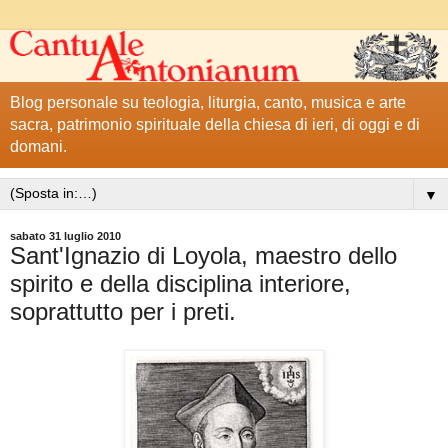
Blog personale su teologia, liturgia, canto, musica e arte
sacra, patrimonio spirituale della chiesa di ieri, di oggi e di
domani.
▼
sabato 31 luglio 2010
Sant'Ignazio di Loyola, maestro dello
spirito e della disciplina interiore,
soprattutto per i preti.