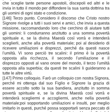
che sceglie tante persone apostoli, discepoli ed altri e le
invia in tutto il mondo per diffondere la sua santa dottrina tra
gli uomini di ogni stato e condizione.
[146] Terzo punto. Considero il discorso che Cristo nostro
Signore rivolge a tutti i suoi servi e amici, che invia a questa
missione, raccomandando loro che cerchino di aiutare tutti
gli uomini: li condurranno anzitutto a una somma povertà
spirituale e, se la divina Maestà così vorrà e intenderà
sceglierli, anche alla povertà materiale; poi al desiderio di
ricevere umiliazioni e disprezzi, perché da questi nasce
l'umiltà. Vi sono perciò tre scalini: il primo è la povertà
opposta alla ricchezza, il secondo l'umiliazione e il
disprezzo opposti al vano onore del mondo, il terzo l'umiltà
opposta alla superbia; da questi tre scalini li guideranno a
tutte le altre virtù.
[147] Primo colloquio. Farò un colloquio con nostra Signora,
perché mi ottenga dal suo Figlio e Signore la grazia di
essere accolto sotto la sua bandiera, anzitutto in somma
povertà spirituale e, se la divina Maestà così vorrà e
intenderà scegliermi e accogliermi, anche nella povertà
materiale;poi sopportando umiliazioni e insulti, per meglio
imitarlo in questi, purché possa sopportarli senza peccato di