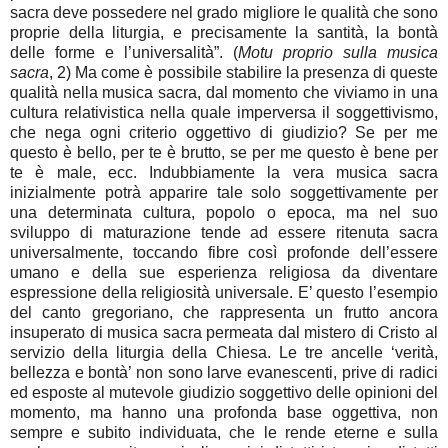
sacra deve possedere nel grado migliore le qualità che sono
proprie della liturgia, e precisamente la santità, la bontà
delle forme e l’universalità”. (
Motu proprio sulla musica
sacra
, 2) Ma come è possibile stabilire la presenza di queste
qualità nella musica sacra, dal momento che viviamo in una
cultura relativistica nella quale imperversa il soggettivismo,
che nega ogni criterio oggettivo di giudizio? Se per me
questo è bello, per te è brutto, se per me questo è bene per
te è male, ecc. Indubbiamente la vera musica sacra
inizialmente potrà apparire tale solo soggettivamente per
una determinata cultura, popolo o epoca, ma nel suo
sviluppo di maturazione tende ad essere ritenuta sacra
universalmente, toccando fibre così profonde dell’essere
umano e della sue esperienza religiosa da diventare
espressione della religiosità universale. E’ questo l’esempio
del canto gregoriano, che rappresenta un frutto ancora
insuperato di musica sacra permeata dal mistero di Cristo al
servizio della liturgia della Chiesa. Le tre ancelle ‘verità,
bellezza e bontà’ non sono larve evanescenti, prive di radici
ed esposte al mutevole giudizio soggettivo delle opinioni del
momento, ma hanno una profonda base oggettiva, non
sempre e subito individuata, che le rende eterne e sulla