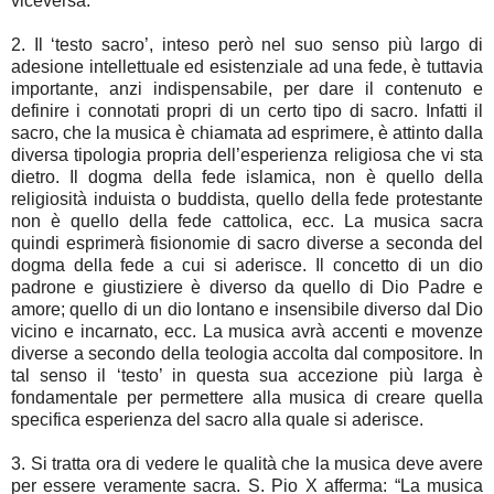
viceversa.
2. Il ‘testo sacro’, inteso però nel suo senso più largo di
adesione intellettuale ed esistenziale ad una fede, è tuttavia
importante, anzi indispensabile, per dare il contenuto e
definire i connotati propri di un certo tipo di sacro. Infatti il
sacro, che la musica è chiamata ad esprimere, è attinto dalla
diversa tipologia propria dell’esperienza religiosa che vi sta
dietro. Il dogma della fede islamica, non è quello della
religiosità induista o buddista, quello della fede protestante
non è quello della fede cattolica, ecc. La musica sacra
quindi esprimerà fisionomie di sacro diverse a seconda del
dogma della fede a cui si aderisce. Il concetto di un dio
padrone e giustiziere è diverso da quello di Dio Padre e
amore; quello di un dio lontano e insensibile diverso dal Dio
vicino e incarnato, ecc. La musica avrà accenti e movenze
diverse a secondo della teologia accolta dal compositore. In
tal senso il ‘testo’ in questa sua accezione più larga è
fondamentale per permettere alla musica di creare quella
specifica esperienza del sacro alla quale si aderisce.
3. Si tratta ora di vedere le qualità che la musica deve avere
per essere veramente sacra. S. Pio X afferma: “La musica