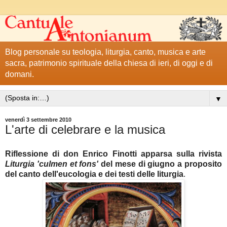
Blog personale su teologia, liturgia, canto, musica e arte
sacra, patrimonio spirituale della chiesa di ieri, di oggi e di
domani.
▼
venerdì 3 settembre 2010
L'arte di celebrare e la musica
Riflessione di don Enrico Finotti apparsa sulla rivista
Liturgia 'culmen et fons'
del mese di giugno a proposito
del canto dell'eucologia e dei testi delle liturgia
.