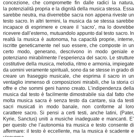
concezione, che compromette fin dalle radici la natura,
la potenzialità propria e la dignità della musica stessa. Essa
sarebbe neutra, ma diverrebbe sacra non appena riveste un
testo sacro. In altri termini, la musica da se stessa sarebbe
incapace di esprimere e creare il ‘sacro’, ma lo dovrebbe
ricevere dall’esterno, mutuandolo appunto dal testo sacro. In
realtà la musica è autonoma, ha capacità proprie, interne,
iscritte geneticamente nel suo essere, che composte in un
certo modo, generano, descrivono in modo geniale e
potenziano mirabilmente l’esperienza del sacro. Le strutture
costitutive della musica, melodia, ritmo e armonia, impiegate
da uomini veramente spirituali, sono da se stesse in grado di
creare un fraseggio musicale, che esprima il sacro in un
ventaglio immenso di composizioni mirabili, che la storia ci
offre e che sommi geni hanno creato. L’indipendenza della
musica dal testo è facilmente dimostrabile sia dal fatto che
molta musica sacra è senza testo da cantare, sia da testi
sacri musicati in modo banale, non conforme al loro
carattere sacro. Si pensi a certi testi, anche latini, (Pater,
Kyrie, Sanctus) uniti a musiche inadeguate e mancanti. E’
per questo che l’autonomia tra musica e testo consente di
affermare: il testo è eccellente, ma la musica è scadente e