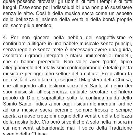
quale possono ritrovarsi gli uomini di tutti i tempi e di tutti
luoghi. Esse sono poi indissolubili: l’una non può sussistere
senza le altre. Così è della musica sacra come un aspetto
della bellezza e insieme della verità e della bontà proprie
del sacro più autentico.
4. Per non giacere nella nebbia del soggettivismo e
continuare a litigare in una babele musicale senza principi,
senza regole e senza mete è necessario avere una guida,
ascoltare i grandi interpreti e rifarsi umilmente ai modelli,
che ci hanno preceduto. Non voler aver ‘padri’, tipico
atteggiamento del relativismo contemporaneo, è letale per la
musica e per ogni altro settore della cultura. Ecco allora la
necessità di ascoltare e di seguire il Magistero della Chiesa,
che attingendo alla testimonianza dei Santi, al genio dei
suoi musicisti, all’esperienza cultuale secolare dell’intero
popolo di Dio e soprattutto sotto la continua guida dello
Spirito Santo, indica a noi oggi i sicuri riferimenti in ordine
ad una musica sacra perenne, sempre fresca e sempre
aperta a nuove creazioni degne della verità e della bellezza
della nostra fede. Ciò però si verificherà solo nella misura in
cui non verrà abbandonato mai il solco della Tradizione
vivente della Chiesa.