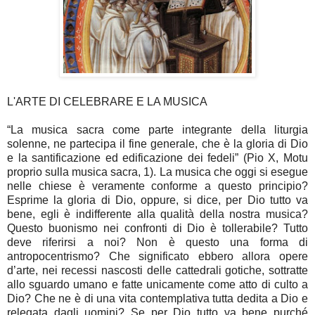
L'ARTE DI CELEBRARE E LA MUSICA
“La musica sacra come parte integrante della liturgia
solenne, ne partecipa il fine generale, che è la gloria di Dio
e la santificazione ed edificazione dei fedeli” (Pio X, Motu
proprio sulla musica sacra, 1). La musica che oggi si esegue
nelle chiese è veramente conforme a questo principio?
Esprime la gloria di Dio, oppure, si dice, per Dio tutto va
bene, egli è indifferente alla qualità della nostra musica?
Questo buonismo nei confronti di Dio è tollerabile? Tutto
deve riferirsi a noi? Non è questo una forma di
antropocentrismo? Che significato ebbero allora opere
d’arte, nei recessi nascosti delle cattedrali gotiche, sottratte
allo sguardo umano e fatte unicamente come atto di culto a
Dio? Che ne è di una vita contemplativa tutta dedita a Dio e
relegata dagli uomini? Se per Dio tutto va bene purché