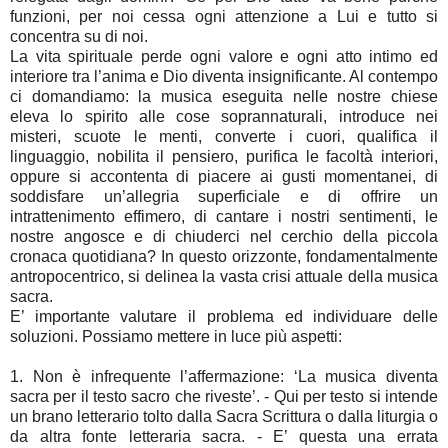
funzioni, per noi cessa ogni attenzione a Lui e tutto si
concentra su di noi.
La vita spirituale perde ogni valore e ogni atto intimo ed
interiore tra l’anima e Dio diventa insignificante. Al contempo
ci domandiamo: la musica eseguita nelle nostre chiese
eleva lo spirito alle cose soprannaturali, introduce nei
misteri, scuote le menti, converte i cuori, qualifica il
linguaggio, nobilita il pensiero, purifica le facoltà interiori,
oppure si accontenta di piacere ai gusti momentanei, di
soddisfare un’allegria superficiale e di offrire un
intrattenimento effimero, di cantare i nostri sentimenti, le
nostre angosce e di chiuderci nel cerchio della piccola
cronaca quotidiana? In questo orizzonte, fondamentalmente
antropocentrico, si delinea la vasta crisi attuale della musica
sacra.
E’ importante valutare il problema ed individuare delle
soluzioni. Possiamo mettere in luce più aspetti:
1. Non è infrequente l’affermazione: ‘La musica diventa
sacra per il testo sacro che riveste’. - Qui per testo si intende
un brano letterario tolto dalla Sacra Scrittura o dalla liturgia o
da altra fonte letteraria sacra. - E’ questa una errata