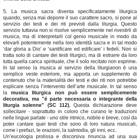
5. La musica sacra diventa specificatamente liturgica
quando, senza mai deporre il suo carattere sacro, si pone al
servizio dei testi e dei riti previsti dalla liturgia. Questo
servizio tuttavia non si risolve semplicemente nel rivestirli di
musica, ma di interpretarli col genio musicale in modo da
elevarli potentemente nella loro identità sacra e in tal modo
‘dar gloria a Dio’ e ‘santificare ed edificare’ i fedeli. Non si
tratta solo di cantare dei testi liturgici, ma di estrarre da loro
tutta quella carica spirituale, che il solo recitato non esprime.
In tal senso la musica al servizio della liturgianon è una
semplice veste esteriore, ma apporta un supplemento di
contenuto che la materialità dei testi e dei riti non potrebbe
esplicare senza l’intervento dell’arte musicale. In tal senso
la
musica liturgica non può essere semplicemente
decorativa, ma "é parte necessaria o integrante della
liturgia
solenne" (SC 112).
Questa dichiarazione deve
sollecitare - soprattutto in coloro che curano le traduzioni
nelle lingue parlate - uno stile ritmico, nobile e breve, così da
poter cantare quei testi che sono di loro natura musicali,
come i prefazi, le orazioni, la salmodia, gli inni, ecc.
Un’eucologia prolissa e discorsiva rinuncia ad una sua