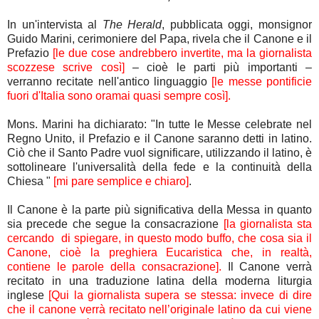
In un'intervista al
The Herald
, pubblicata oggi, monsignor
Guido Marini,
cerimoniere del Papa, rivela che il Canone e il
Prefazio
[le due cose andrebbero invertite, ma la giornalista
scozzese scrive così]
– cioè le parti più importanti –
verranno recitate nell'antico linguaggio
[le messe pontificie
fuori d'Italia sono oramai quasi sempre così].
Mons. Marini ha dichiarato: "In tutte le Messe celebrate nel
Regno Unito, il Prefazio e
il Canone saranno detti in latino.
Ciò che il Santo Padre vuol significare, utilizzando il latino, è
sottolineare l'universalità della fede e la continuità della
Chiesa "
[mi pare semplice e chiaro]
.
Il Canone è la parte più significativa della Messa in quanto
sia precede
che segue la consacrazione
[la giornalista sta
cercando
di spiegare,
in questo modo buffo, che cosa sia il
Canone, cioè la preghiera Eucaristica che, in realtà,
contiene le parole della consacrazione].
Il Canone verrà
recitato in una traduzione latina della moderna liturgia
inglese
[Qui la giornalista supera se stessa: invece di dire
che il canone verrà recitato nell’originale latino da cui viene