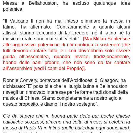
Messa a Bellahouston, ha escluso qualunque idea
polemica.
"Il Vaticano II non ha mai inteso eliminare la messa in
latino," ha affermato. "Contrariamente a quanto alcuni
attivisti stanno cercando di far credere, né il latino né la
musica corale sono mai stati vietati".
[MacMillan Si riferisce
alle aggressive polemiche di chi continua a sostenere che
tutti devono cantare tutto, e i cori dovrebbero solo essere
guida all’assemblea, quando invece, tradizionalmente,
hanno delle parti proprie, che non sono da far cantare
all’assemblea (vedi i canti del Proprio)].
Ronnie Convery, portavoce dell'Arcidiocesi di Glasgow, ha
dichiarato: "E' possibile che la liturgia latina a Bellahouston
risvegli un rinnovato interesse per le forme tradizionali della
musica di Chiesa. Siamo completamente a nostro agio a
questo proposito, e diamo il nostro sostegno”.
C'è da sapere che in buona parte delle pur poche chiese
cattoliche scozzesi, almeno una volta al mese, si celebra la
messa di Paolo VI in latino (nelle cattedrali ogni domenica).