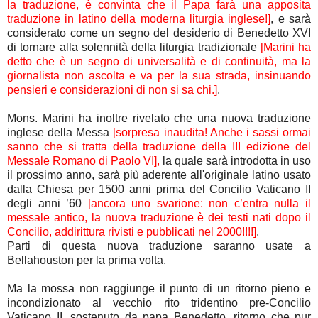
la traduzione, è convinta che il Papa farà una apposita
traduzione in latino della moderna liturgia inglese!]
, e sarà
considerato come un segno del desiderio di Benedetto XVI
di tornare alla solennità della liturgia tradizionale
[Marini ha
detto che è un segno di universalità e di continuità, ma la
giornalista non ascolta e va per la sua strada, insinuando
pensieri e considerazioni di non si sa chi.]
.
Mons. Marini ha inoltre rivelato che una nuova traduzione
inglese della Messa
[sorpresa inaudita! Anche i sassi ormai
sanno che si tratta della traduzione della III edizione del
Messale Romano di Paolo VI],
la quale sarà introdotta in uso
il prossimo anno, sarà più aderente all'originale latino usato
dalla Chiesa per 1500 anni prima del Concilio Vaticano II
degli anni ’60
[ancora uno svarione: non c’entra nulla il
messale antico, la nuova traduzione è dei testi nati dopo il
Concilio, addirittura rivisti e pubblicati nel 2000!!!!]
.
Parti di questa nuova traduzione saranno usate a
Bellahouston per la prima volta.
Ma la mossa non raggiunge il punto di un ritorno pieno e
incondizionato al vecchio rito tridentino pre-Concilio
Vaticano II, sostenuto da papa Benedetto, ritorno che pur