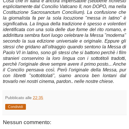
Cosa che in Italia è ancora impensabile (sebbene richiesto
esplicitamente dal Concilio Vaticano II, non DOPO, ma nella
Costituzione Sacrosanctum Concilium). La confusione che
la giornalista fa per la sola locuzione "messa in latino" è
significativa. La lingua della tradizione è spesso e volentieri
identificata con una sola delle due forme del rito romano, e
addirittura sembra fuori luogo celebrare la Messa "moderna"
secondo la sua edizione universale e originale. Eppure gli
stessi che gridano all'oltraggio quando sentono la Messa di
Paolo VI in latino, sono gli stessi che si battono perchè i film
stranieri conservino la loro lingua con i sottotitoli tradotti,
perchè l'originale deve sempre avere il primo posto... Anche
il Concilio pensava così. Però l'originale della Messa, pur
con libretti "sottotitolati", siamo ancora ben lontani dal
trovarlo nei nostri cinema, pardon.. nelle nostre chiese.
Pubblicato alle
22:35
Condividi
Nessun commento: