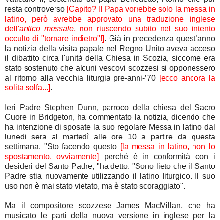
resta controverso
[Capito? Il Papa vorrebbe solo la messa in
latino, però avrebbe approvato una traduzione inglese
dell'
antico messale
, non riuscendo subito nel suo intento
occulto di "tornare indietro"!]
. Già in precedenza quest’anno
la notizia della visita papale nel Regno Unito aveva acceso
il dibattito circa l'unità della Chiesa in Scozia, siccome era
stato sostenuto che alcuni vescovi scozzesi si opponessero
al ritorno alla vecchia liturgia pre-anni-’70
[ecco ancora la
solita solfa...]
.
Ieri Padre Stephen Dunn, parroco della chiesa del Sacro
Cuore in Bridgeton, ha commentato la notizia, dicendo che
ha intenzione di sposate la suo regolare Messa in latino dal
lunedi sera al martedì alle ore 10 a partire da questa
settimana. "Sto facendo questo
[la messa in latino, non lo
spostamento, ovviamente]
perché è in conformità con i
desideri del Santo Padre, "ha detto. "Sono lieto che il Santo
Padre stia nuovamente utilizzando il latino liturgico. Il suo
uso non è mai stato vietato, ma è stato scoraggiato".
Ma il compositore scozzese James MacMillan, che ha
musicato le parti della nuova versione in inglese per la