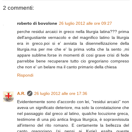
2 commenti:
roberto di bovolone
26 luglio 2012 alle ore 09:27
perche residui arcaici in greco nella liturgia latina??? prima
dell'angustiante vernacolo e del magnifico latino la liturgia
era in greco.poi si e' avviata la disennellizazione della
liturgia.ma per me che e' la prima volta che la sento ,mi
appare sublime.forse in momenti di cosi grave crisi di fede
parrebbe bene recuperare tutto cio gregoriano compreso
che non e' un belare ma il canto primario della chiesa
Rispondi
A.R.
26 luglio 2012 alle ore 17:36
Evidentemente sono d'accordo con lei, "residui arcaici" non
aveva un significato deteriore, ma solo la constatazione che
nel passaggio dal greco al latino, qualche locuzione greca,
testimone di una più antica lingua liturgica, è sopravvissuta
all'interno del rito romano. E certamente la bellezza del
canto gregoriano (si pensi ai Kyrie) esalta queste