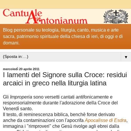
Blog personale su teologia, liturgia, canto, musica e arte
sacra, patrimonio spirituale della chiesa di ieri, di oggi e di
domani.
▼
mercoledì 20 aprile 2011
I lamenti del Signore sulla Croce: residui
arcaici in greco nella liturgia latina
Gli
Improperia
sono versetti cantati antifonicamente e
responsorialmente durante l'adorazione della Croce del
Venerdì santo.
Il testo, di reminescenza biblica, benchè forse derivato
anche da contaminazioni con l'apocrifa
Apocalisse di Esdra
,
immagina i "rimproveri" che Gesù rivolge agli ebrei dalla