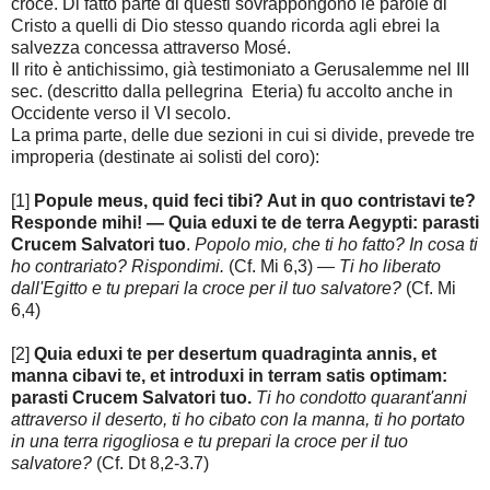
croce. Di fatto parte di questi sovrappongono le parole di
Cristo a quelli di Dio stesso quando ricorda agli ebrei la
salvezza concessa attraverso Mosé.
Il rito è antichissimo, già testimoniato a Gerusalemme nel III
sec. (descritto dalla pellegrina Eteria) fu accolto anche in
Occidente verso il VI secolo.
La prima parte, delle due sezioni in cui si divide, prevede tre
improperia (destinate ai solisti del coro):
[1]
Popule meus, quid feci tibi? Aut in quo contristavi te?
Responde mihi! — Quia eduxi te de terra Aegypti: parasti
Crucem Salvatori tuo
.
Popolo mio, che ti ho fatto? In cosa ti
ho contrariato? Rispondimi.
(Cf. Mi 6,3)
— Ti ho liberato
dall'Egitto e tu prepari la croce per il tuo salvatore?
(Cf. Mi
6,4)
[2]
Quia eduxi te per desertum quadraginta annis, et
manna cibavi te, et introduxi in terram satis optimam:
parasti Crucem Salvatori tuo.
Ti ho condotto quarant'anni
attraverso il deserto, ti ho cibato con la manna, ti ho portato
in una terra rigogliosa e tu prepari la croce per il tuo
salvatore?
(Cf. Dt 8,2-3.7)