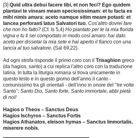
[3]
Quid ultra debui facere tibi, et non feci? Ego quidem
plantavi te vineam meam speciosissimam: et tu facta es
mihi nimis amara: aceto namque sitim meam potasti: et
lancea perforasti latus Salvatori tuo.
Cos'altro dovrei fare
che non ho fatto?
(Cf. Is 5,4)
Ho piantato per te la mia florida
vigna e tu ti sei comportato in modo così amaro: hai dato
aceto per dissetar la mia sete e hai aperto il fianco con una
lancia al tuo salvatore.
(Sal 69,22).
Ad ogni strofa risponde il primo coro con il
Trisaghion
greco
(da hagios, santo) a cui replica l'altro coro con la traduzione
latina. In tutta la liturgia romana si trova unicamente in
questo testo e in questo giorno dell'anno il canto -
comunissimo tra gli orientali - dell'inno in onore del "tre volte
Santo":
Santo Dio, Santo forte, Santo immortale, abbi pietà
di noi!
Hagios o Theos – Sanctus Deus
Hagios Ischyros – Sanctus Fortis
Hagios Athanatos, eleison hymas – Sanctus Immortalis,
miserere nobis.