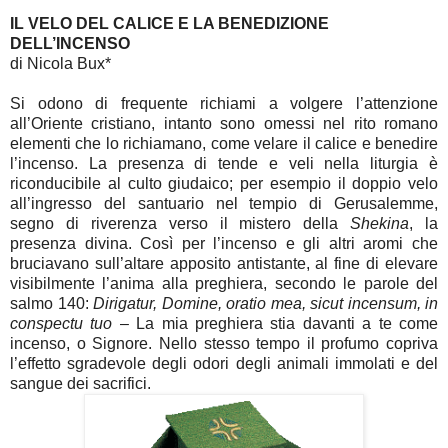
IL VELO DEL CALICE E LA BENEDIZIONE
DELL’INCENSO
di Nicola Bux*
Si odono di frequente richiami a volgere l’attenzione
all’Oriente cristiano, intanto sono omessi nel rito romano
elementi che lo richiamano, come velare il calice e benedire
l’incenso. La presenza di tende e veli nella liturgia è
riconducibile al culto giudaico; per esempio il doppio velo
all’ingresso del santuario nel tempio di Gerusalemme,
segno di riverenza verso il mistero della
Shekina
, la
presenza divina. Così per l’incenso e gli altri aromi che
bruciavano sull’altare apposito antistante, al fine di elevare
visibilmente l’anima alla preghiera, secondo le parole del
salmo 140:
Dirigatur, Domine, oratio mea, sicut incensum, in
conspectu tuo
– La mia preghiera stia davanti a te come
incenso, o Signore. Nello stesso tempo il profumo copriva
l’effetto sgradevole degli odori degli animali immolati e del
sangue dei sacrifici.