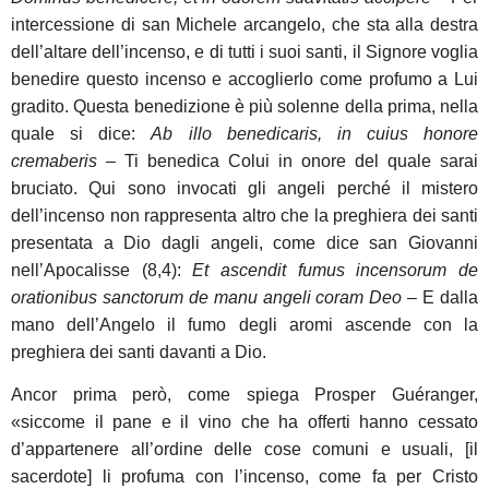
intercessione di san Michele arcangelo, che sta alla destra
dell’altare dell’incenso, e di tutti i suoi santi, il Signore voglia
benedire questo incenso e accoglierlo come profumo a Lui
gradito. Questa benedizione è più solenne della prima, nella
quale si dice:
Ab illo benedicaris, in cuius honore
cremaberis
– Ti benedica Colui in onore del quale sarai
bruciato. Qui sono invocati gli angeli perché il mistero
dell’incenso non rappresenta altro che la preghiera dei santi
presentata a Dio dagli angeli, come dice san Giovanni
nell’Apocalisse (8,4):
Et ascendit fumus incensorum de
orationibus sanctorum de manu angeli coram Deo
– E dalla
mano dell’Angelo il fumo degli aromi ascende con la
preghiera dei santi davanti a Dio.
Ancor prima però, come spiega Prosper Guéranger,
«siccome il pane e il vino che ha offerti hanno cessato
d’appartenere all’ordine delle cose comuni e usuali, [il
sacerdote] li profuma con l’incenso, come fa per Cristo