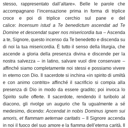
stesso, rappresentato dall’altare». Belle le parole che
accompagnano l’incensazione prima in forma di triplice
croce e poi di triplice cerchio sul pane e del
calice:
Incensum istud a Te benedictum ascendat ad Te
Domine et descendat super nos misericordia tua
– Ascenda
a te, Signore, questo incenso da Te benedetto e discenda su
di noi la tua misericordia
.
È tutto il senso della liturgia, che
ascende a gloria della presenza divina e discende per la
nostra salvezza – in latino, salvare vuol dire conservare –
affinché siamo completamente noi stessi e possiamo vivere
in eterno con Dio. Il sacerdote si inchina «in spirito di umiltà
e con animo contrito» affinché il sacrificio si compia alla
presenza di Dio in modo da essere gradito; poi invoca lo
Spirito sulle offerte. Il sacerdote, rendendo il turibolo al
diacono, gli rivolge un augurio che fa ugualmente a sé
medesimo, dicendo:
Accendat in nobis Dominus ignem sui
amoris, et flammam aeternae caritatis
– Il Signore accenda
in noi il fuoco del suo amore e la fiamma dell’eterna carità.
Il