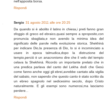
nell'apposita borsa.
Rispondi
Sergio
31 agosto 2011 alle ore 20:25
Da quando si è abolito il latino in chiesa,i preti fanno gran
sfoggio di greco ed ebraico,quasi sempre a sproposito,con
pronuncia sbagliata,e non avendo la minima idea del
significato delle parole nella evoluzione storica. Shekhinà
per indicare Dio,la presenza di Dio, lo si è incominciato a
usare in epoca talmudica,dopo la distruzione del
tempio,perciò è un anacronismo dire che il velo del tempio
celava la Shekhinà. Ricordo un importante prelato che in
una predica parlava del canto del Lekha dodì che Gesù
come fanno anche oggi gli ebrei,avrebbe cantato alla vigilia
del sabato, non sapendo che questo canto è stato scritto da
un ebreo spagnolo nel sedicesimo secolo, dopo Cristo
naturalmente. E gli esempi sono numerosi,ma lasciamo
perdere...
Rispondi