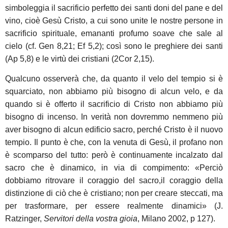
simboleggia il sacrificio perfetto dei santi doni del pane e del
vino, cioè Gesù Cristo, a cui sono unite le nostre persone in
sacrificio spirituale, emananti profumo soave che sale al
cielo (cf. Gen
8,21; Ef
5,2); così sono le preghiere dei santi
(Ap
5,8) e le virtù dei cristiani (2Cor
2,15).
Qualcuno osserverà che, da quanto il velo del tempio si è
squarciato, non abbiamo più bisogno di alcun velo, e da
quando si è offerto il sacrificio di Cristo non abbiamo più
bisogno di incenso. In verità non dovremmo nemmeno più
aver bisogno di alcun edificio sacro, perché Cristo è il nuovo
tempio. Il punto è che, con la venuta di Gesù, il profano non
è scomparso del tutto: però è continuamente incalzato dal
sacro che è dinamico, in via di compimento: «Perciò
dobbiamo ritrovare il coraggio del sacro,il coraggio della
distinzione di ciò che è cristiano; non per creare steccati, ma
per trasformare, per essere realmente dinamici» (J.
Ratzinger,
Servitori della vostra gioia
, Milano 2002, p 127).