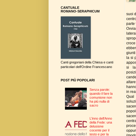
CANTUALE
ROMANO-SERAPHICUM
suoi 
centro
parte 
Ovvia
later
sprop
croce
ebber
giunti
la si
apposi
Canti gregoriani della Chiesa e canti
particolari dell'Ordine Francescano
si la
posiz
cande
POST PIÙ POPOLARI
altare
hanno
Senza parole:
in rea
quando il fare la
Qual
comunione non
soluz
ha più nulla di
sacro
sacerd
popolo
sacer
L'inno dell'Anno
centr
della Fede: una
proce
delusione
oppur
cocente per il
testo e per la
(modo