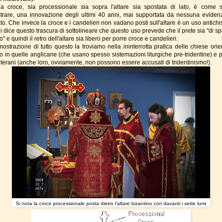
a croce, sia processionale sia sopra l'altare sia spostata di lato, è come 
trare, una innovazione degli ultimi 40 anni, mai supportata da nessuna eviden
to. Che invece la croce e i candelieri non vadano posti sull'altare è un uso antichi
 dice questo trascura di sottolineare che questo uso prevede che il prete sia "di sp
" e quindi il retro dell'altare sia libero per porre croce e candelieri.
ostrazione di tutto questo la troviamo nella ininterrotta pratica delle chiese orien
no in quelle anglicane (che usano spesso sistemazioni liturgiche pre-tridentine) e p
luterani (anche loro, ovviamente, non possono essere accusati di tridentinismo!).
Si nota la croce processionale posta dietro l'altare bizantino con davanti i sette lumi