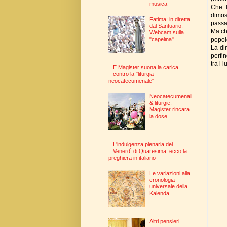
musica
Che l
dimos
Fatima: in diretta
passa
dal Santuario.
Ma chi
Webcam sulla
popolo
"capelina"
La dim
perfi
tra i 
E Magister suona la carica
contro la "liturgia
neocatecumenale"
Neocatecumenali
& liturgie:
Magister rincara
la dose
L'indulgenza plenaria dei
Venerdì di Quaresima: ecco la
preghiera in italiano
Le variazioni alla
cronologia
universale della
Kalenda.
Altri pensieri