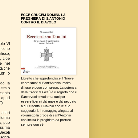
ECCE CRUCEM DOMINI. LA
PREGHIERA DI S.ANTONIO
CONTRO IL DIAVOLO
olo VI
dicono
fisso,
, cioè
he nel
ta che
pud" o
Libretto che approfondisce il "breve
ndo la
esorcismo" di Sant'Antonio, molto
diffuso e poco compreso. La potenza
stra o
della Croce di Gesù è il segreto che il
ccanto
Santo vuole svelare a tutti per
o apud
essere liberati dal male e dal peccato
").
a cui ci tenta il Diavolo con le sue
suggestioni. In omaggio, allegata al
altari
volumetto la croce di sant'Antonio
 forma
con incisa la preghiera da portare
re, può
sempre con sé
issima
Secoli
 sopra