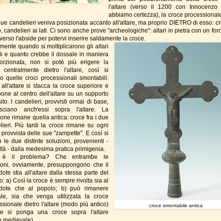
l'altare (verso il 1200 con Innocenzo 
abbiamo certezza), la croce processionale
due candelieri veniva posizionata accanto all'altare, ma proprio DIETRO di esso: cr
, candelieri ai lati. Ci sono anche prove "archeologiche": altari in pietra con un for
verso l'abside per potervi inserire saldamente la croce.
mente quando si moltiplicarono gli altari
ali e quanto crebbe il dossale in maniera
orzionata, non si potè più erigere la
 centralmente dietro l'altare, così si
o quelle croci processionali smontabili:
 all'altare si stacca la croce superiore e
 pone al centro dell'altare su un supporto
to. I candelieri, provvisti ormai di base,
sciano anch'essi sopra l'altare. La
ione rimane quella antica: croce fra i due
lieri. Più tardi la croce rimane su ogni
 provvista delle sue "zampette". E così si
 le due distinte soluzioni, provenienti -
ltà - dalla medesima pratica primigenia.
 è il problema? Che entrambe le
ioni, ovviamente, presuppongono che il
ote stia all'altare dalla stessa parte del
: a) Così la croce è sempre rivolta sia al
dote che al popolo; b) può rimanere
ale, sia che venga utilizzata la croce
ssionale dietro l'altare (modo più antico)
croce smontabile antica
e si ponga una croce sopra l'altare
 medievale).