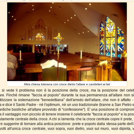
Altra chiesa luterana con croce dietro l'altare e candelieri ai lati
si vede il problema non è la posizione della croce, ma la posizione del cele
ltare. Finchè rimane "faccia al popolo" durante la sua permanenza all'altare non si
tilizzare la sistemazione "benedettiana" dell'arredo dell'altare, che non è affatto 
 e dice il Santo Padre - nè l'optimum, nè un uso tradizionale (tranne a San Pietro e
antiche basiliche all'altare provvisto di "confessione"). E' una posizione di compro
 il vantaggio non piccolo di tenere insieme il celebrante "faccia al popolo" e la po
tamente centrale della croce. A chi si lamenta che la croce centrale copre il prete,
 suggerire di tornare alla antica posizione: prete e popolo dalla stessa parte dell'
rivolti all'unica croce centrale, vuoi sopra, vuoi dietro, vuoi sul muro, vuoi dipinta, 
....