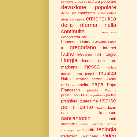
cultura popolare
croce
conclave
cu
devozione popolare
ecumenismo
diritto
ermeneutica
ermeneutica
della continuità
della riforma nella
continuità
eutanasia
evangelizzazione
francescanesimo
Giovanni Paolo
gregoriano
internet
II
latino
libri liturgici
lefebvriani
liturgia
liturgia delle ore
messa
madonna
mistica
musica
morale
motu proprio
Natale
novus
newman
nomine
papa
ordo
omelia
Papa
o
Francesco
parodia
Pasqua
persecuzioni
PFT
politica
polifonia
pol
risorse
preghiera
quaresima
per il canto
sacerdozio
san francesco
sant'antonio
santi
scomunica
sede vacante
sinodo
teologia
spartiti
sondaggio
sp
video
traduzioni
vaticano