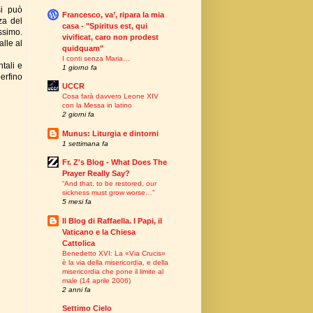
si può
Francesco, va’, ripara la mia
za del
casa - "Spiritus est, qui
ssimo.
vivificat, caro non prodest
alle al
quidquam"
I conti senza Maria…
tali e
1 giorno fa
erfino
UCCR
Cosa farà davvero Leone XIV
con la Messa in latino
2 giorni fa
Munus: Liturgia e dintorni
1 settimana fa
Fr. Z's Blog - What Does The
Prayer Really Say?
“And that, to be restored, our
sickness must grow worse…”
5 mesi fa
Il Blog di Raffaella. I Papi, il
Vaticano e la Chiesa
Cattolica
Benedetto XVI: La «Via Crucis»
è la via della misericordia, e della
misericordia che pone il limite al
male (14 aprile 2006)
2 anni fa
Settimo Cielo