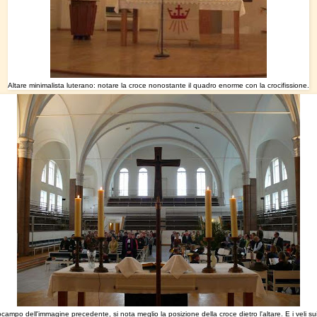
Altare minimalista luterano: notare la croce nonostante il quadro enorme con la crocifissione.
campo dell'immagine precedente, si nota meglio la posizione della croce dietro l'altare. E i veli sui 