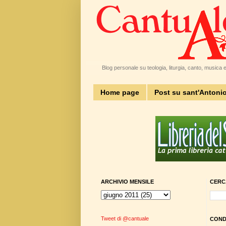
Blog personale su teologia, liturgia, canto, musica e 
Home page
Post su sant'Antoni
ARCHIVIO MENSILE
CERC
Tweet di @cantuale
CONDI