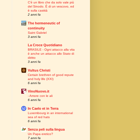
C’è un libro che da solo vale più
del Sinodo. È di un vescovo, ed
è sulla castità
2 anni fa
The hermeneutic of
continuity
Saint Gabriel
3 anni fa
La Croce Quotidiano
BRASILE - Ogni attacco alla vita
è anche un attacco allo Stato di
diritto
3 anni fa
Vultus Christi
Certain brethren of good repute
and holy life (XXI)
6 anni fa
VinoNuovo.it
- Amore con le ali
6 anni fa
In Caelo et in Terra
Luxembourg in an international
sea of red hats
6 anni fa
Senza peli sulla lingua
Un Papa eretico?
7 anni fa