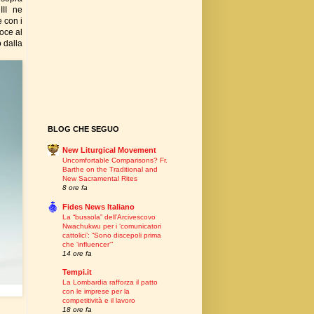
III ne
 con i
oce al
o dalla
BLOG CHE SEGUO
New Liturgical Movement
Uncomfortable Comparisons? Fr.
Barthe on the Traditional and
New Sacramental Rites
8 ore fa
Fides News Italiano
La “bussola” dell’Arcivescovo
Nwachukwu per i ‘comunicatori
cattolici’: “Sono discepoli prima
che ‘influencer’”
14 ore fa
Tempi.it
La Lombardia rafforza il patto
con le imprese per la
competitività e il lavoro
18 ore fa