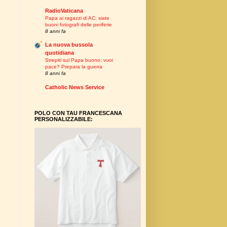
RadioVaticana
Papa ai ragazzi di AC: siate
buoni fotografi delle periferie
8 anni fa
La nuova bussola
quotidiana
Strepiti sul Papa buono: vuoi
pace? Prepara la guerra
8 anni fa
Catholic News Service
POLO CON TAU FRANCESCANA
PERSONALIZZABILE: