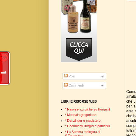
Post
Commenti
Come 
all'a
che u
LIBRI E RISORSE WEB
ben sa
* Risorse liturgiche su liturgia.it
altre 
* Messale gregoriano
che ha
assolu
* Denzinger e magistero
sempre
* Documenti liturgici e patristici
tutti 
* La Summa teologica di
legno..
S.Tommaso