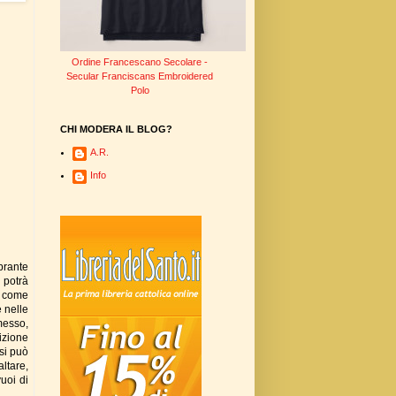
Ordine Francescano Secolare -
Secular Franciscans Embroidered
Polo
CHI MODERA IL BLOG?
A.R.
Info
brante
 potrà
- come
 nelle
messo,
sizione
 si può
altare,
vuoi di