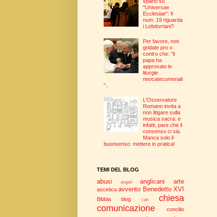
sparsi su
"Universae
Ecclesiae": Il
num. 19 riguarda
i Lefebvriani?
Per favore, non
gridate pro o
contro che: "il
papa ha
approvato le
liturgie
neocatecumenali
"..
L'Osservatore
Romano invita a
non litigare sulla
musica sacra: e
infatti, pare che il
consenso ci sia.
Manca solo il
buonsenso: mettere in pratica!
TEMI DEL BLOG
abusi
anglicani
arte
angeli
avvento
Benedetto XVI
ascetica
chiesa
Bibbia
blog
can
comunicazione
concilio