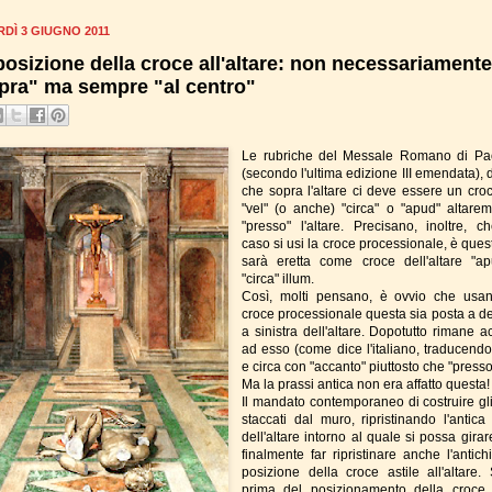
DÌ 3 GIUGNO 2011
posizione della croce all'altare: non necessariamente
pra" ma sempre "al centro"
Le rubriche del Messale Romano di Pa
(secondo l'ultima edizione III emendata), 
che sopra l'altare ci deve essere un croci
"vel" (o anche) "circa" o "apud" altarem
"presso" l'altare. Precisano, inoltre, c
caso si usi la croce processionale, è ques
sarà eretta come croce dell'altare "a
"circa" illum.
Così, molti pensano, è ovvio che usa
croce processionale questa sia posta a de
a sinistra dell'altare. Dopotutto rimane a
ad esso (come dice l'italiano, traducend
e circa con "accanto" piuttosto che "presso
Ma la prassi antica non era affatto questa!
Il mandato contemporaneo di costruire gli 
staccati dal muro, ripristinando l'antica
dell'altare intorno al quale si possa gira
finalmente far ripristinare anche l'antich
posizione della croce astile all'altare. 
prima del posizionamento della croce