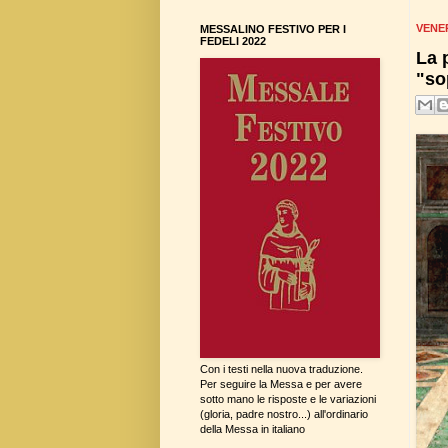
VENER
MESSALINO FESTIVO PER I
FEDELI 2022
La 
"so
Con i testi nella nuova traduzione.
Per seguire la Messa e per avere
sotto mano le risposte e le variazioni
(gloria, padre nostro...) all'ordinario
della Messa in italiano