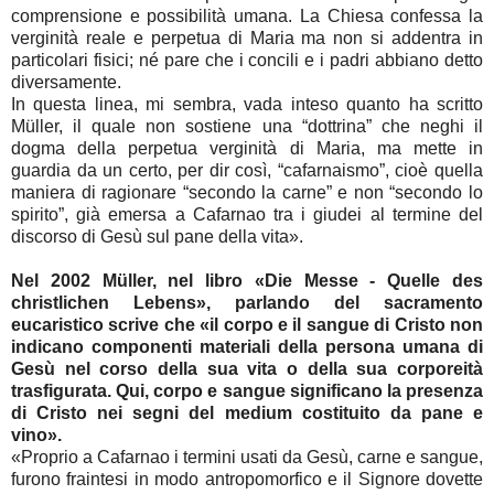
comprensione e possibilità umana. La Chiesa confessa la
verginità reale e perpetua di Maria ma non si addentra in
particolari fisici; né pare che i concili e i padri abbiano detto
diversamente.
In questa linea, mi sembra, vada inteso quanto ha scritto
Müller, il quale non sostiene una “dottrina” che neghi il
dogma della perpetua verginità di Maria, ma mette in
guardia da un certo, per dir così, “cafarnaismo”, cioè quella
maniera di ragionare “secondo la carne” e non “secondo lo
spirito”, già emersa a Cafarnao tra i giudei al termine del
discorso di Gesù sul pane della vita».
Nel 2002 Müller, nel libro «Die Messe - Quelle des
christlichen Lebens», parlando del sacramento
eucaristico scrive che «il corpo e il sangue di Cristo non
indicano componenti materiali della persona umana di
Gesù nel corso della sua vita o della sua corporeità
trasfigurata. Qui, corpo e sangue significano la presenza
di Cristo nei segni del medium costituito da pane e
vino».
«Proprio a Cafarnao i termini usati da Gesù, carne e sangue,
furono fraintesi in modo antropomorfico e il Signore dovette