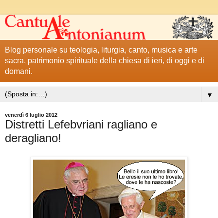
Blog personale su teologia, liturgia, canto, musica e arte
sacra, patrimonio spirituale della chiesa di ieri, di oggi e di
domani.
▼
venerdì 6 luglio 2012
Distretti Lefebvriani ragliano e
deragliano!