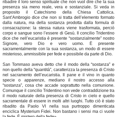
ribadire il loro senso spirituale che non vuol dire che la sua
presenza sia meno reale, vera e sostanziale. Si veda in
proposito il Catechismo della Chiesa Cattolica.
Sant’Ambrogio dice che non si tratta dell’elemento formato
dalla natura, ma della sostanza prodotta dalla formula di
consacrazione: la stessa natura viene trasformata, perciò
corpo e sangue sono l’essere di Gesù. Il concilio Tridentino
dice che nell’eucaristia è presente “sostanzialmente” nostro
Signore, vero Dio e vero uomo. È presente
sacramentalmente con la sua sostanza, un modo di essere
misterioso, ammissibile per fede e possibile da parte di Dio.
San Tommaso aveva detto che il modo della “sostanza” e
non quello della “quantità”, caratterizza la presenza di Cristo
nel sacramento dell’eucaristia. Il pane e il vino in quanto
specie o apparenze, mediano il nostro accesso alla
“sostanza”, cosa che accade soprattutto nella comunione.
Comunque il concilio Tridentino non vede contraddizione tra
il modo naturale della presenza di Cristo in cielo e quello
sacramentale di essere in molti altri luoghi. Tutto ciò è stato
ribadito da Paolo VI nella sua purtroppo dimenticata
enciclica Mysterium Fidei. Non bastano i sensi ma ci vuole
la fede. È mistero della fede».