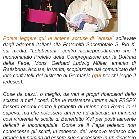
Potete leggere qui le amene accuse di "eresia"
sollevate
dagli aderenti italiani alla Fraternità Sacerdotale S. Pio X,
sui media: "Lefebvriani", contro nientepopodimeno che il
neonominato Prefetto della Congregazione per la Dottrina
della Fede, Mons. Gerhard Ludwig Müller, emerito di
Ratisbona. Accuse, in verità, scopiazzate dal comunicato dei
loro confratelli del distretto di Germania (
qui
per chi legge il
tedesco).
Cose da pazzi, o meglio, da veri e propri ricercatori dello
scisma a tutti i costi. Che le resistenze interne alla FSSPX
fossero enormi contro il progetto di unione con Roma lo si
sapeva, ma che potessero arrivare ad attaccare in maniera
così virulenta le scelte di Benedetto XVI per posti talmente
delicati è inconcepibile. Come se il Papa tedesco non
conoscesse gli scritti, in tedesco, del vescovo tedesco che
proprio lui nomina ad essere suo successore in un dicastero