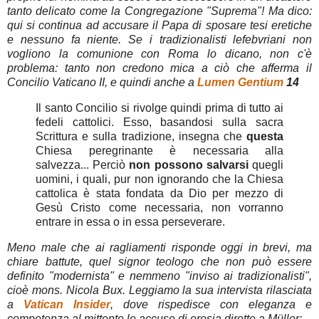
tanto delicato come la Congregazione "Suprema"! Ma dico:
qui si continua ad accusare il Papa di sposare tesi eretiche
e nessuno fa niente. Se i tradizionalisti lefebvriani non
vogliono la comunione con Roma lo dicano, non c'è
problema: tanto non credono mica a ciò che afferma il
Concilio Vaticano II, e quindi anche a
Lumen Gentium
14
Il santo Concilio si rivolge quindi prima di tutto ai
fedeli cattolici. Esso, basandosi sulla sacra
Scrittura e sulla tradizione, insegna che
questa
Chiesa peregrinante è necessaria alla
salvezza... Perciò
non possono salvarsi
quegli
uomini, i quali, pur non ignorando che la Chiesa
cattolica è stata fondata da Dio per mezzo di
Gesù Cristo come necessaria, non vorranno
entrare in essa o in essa perseverare.
Meno male che ai ragliamenti risponde oggi in brevi, ma
chiare battute, quel signor teologo che non può essere
definito "modernista" e nemmeno "inviso ai tradizionalisti",
cioè mons. Nicola Bux. Leggiamo la sua intervista rilasciata
a
Vatican Insider
, dove rispedisce con eleganza e
competenza al mittente le accuse di eresia dirette a Müller: