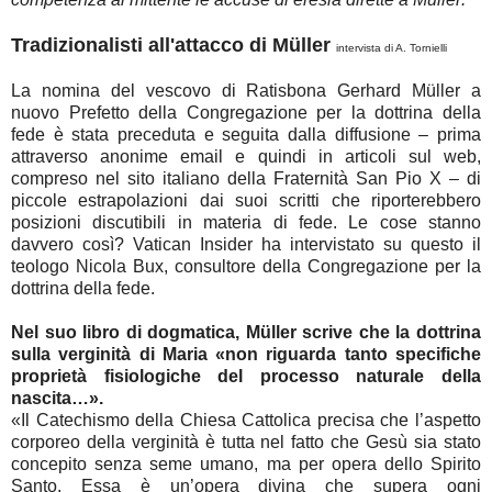
Tradizionalisti all'attacco di Müller
intervista di A. Tornielli
La nomina del vescovo di Ratisbona Gerhard Müller a
nuovo Prefetto della Congregazione per la dottrina della
fede è stata preceduta e seguita dalla diffusione – prima
attraverso anonime email e quindi in articoli sul web,
compreso nel sito italiano della Fraternità San Pio X – di
piccole estrapolazioni dai suoi scritti che riporterebbero
posizioni discutibili in materia di fede. Le cose stanno
davvero così? Vatican Insider ha intervistato su questo il
teologo Nicola Bux, consultore della Congregazione per la
dottrina della fede.
Nel suo libro di dogmatica, Müller scrive che la dottrina
sulla verginità di Maria «non riguarda tanto specifiche
proprietà fisiologiche del processo naturale della
nascita…».
«Il Catechismo della Chiesa Cattolica precisa che l’aspetto
corporeo della verginità è tutta nel fatto che Gesù sia stato
concepito senza seme umano, ma per opera dello Spirito
Santo. Essa è un’opera divina che supera ogni