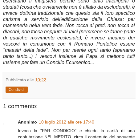
esercitano il magistero perché sono tanto intelligenti o
studiati (cosa che ovviamente non è affatto da escludere!!), è
invece dottrina tradizionale che questo sia il loro specifico
carisma a servizio dell'edificazione della Chiesa: per
mantenerla nella vera fede. Non tocca ai preti, non tocca ai
diaconi, non tocca neppure ai laici (nemmeno se fanno parte
di qualche movimento ecclesiale), è invece incarico dei
vescovi in comunione con il Romano Pontefice essere
"maestri della fede". Non per niente ogni tanto (speriamo
tanto tanto...) i vescovi insieme al Papa si mettono tutti
insieme per fare un Concilio Ecumenico...
Pubblicato alle
10:22
Condividi
1 commento:
Anonimo
10 luglio 2012 alle ore 17:40
Invoco la "PAR CONDICIO" e chiedo la carità di una
confutazione NEL MERITO, circa il contenuto del seguente