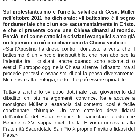
Sul protestantesimo e l’unicità salvifica di Gesù, Müller
nell’ottobre 2011 ha dichiarato: «Il battesimo è il segno
fondamentale che ci unisce sacramentalmente in Cristo,
e che ci presenta come una Chiesa dinanzi al mondo.
Perciò, noi come cattolici e cristiani evangelici siamo già
uniti persino in ciò che chiamiamo la Chiesa visibile».
«Sant’Agostino ha difeso contro i donatisti, la verità che il
battesimo è un vincolo indistruttibile, che non abolisce la
fraternità tra i cristiani, anche quando sono scismatici o
eretici. Purtroppo oggi nella Chiesa si teme il dibattito, ma si
procede per tesi e ostracismi di chi la pensa diversamente.
Mi riferisco alla teologia, certo, che può essere opinabile.
Tuttavia anche lo sviluppo dottrinale trae giovamento dal
dibattito: chi più ha argomenti, convince. Nelle accuse a
monsignor Müller si estrapola dal contesto: così è facile
condannare chiunque. Un vero cattolico deve fidarsi
dell’autorità del Papa, sempre. In particolare, credo che
Benedetto XVI sappia quel che fa. E vorrei rinnovare alla
Fraternità Sacerdotale San Pio X proprio l’invito a fidarsi del
Papa».