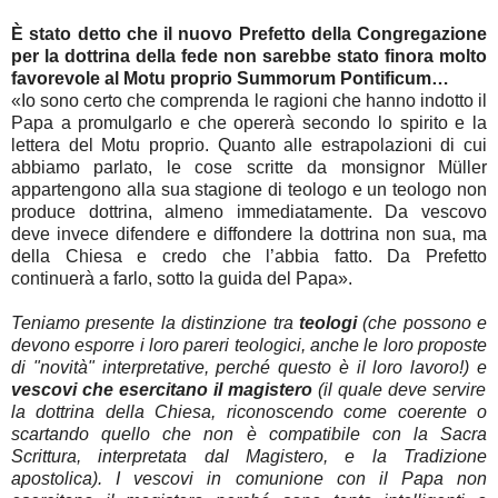
È stato detto che il nuovo Prefetto della Congregazione
per la dottrina della fede non sarebbe stato finora molto
favorevole al Motu proprio Summorum Pontificum…
«Io sono certo che comprenda le ragioni che hanno indotto il
Papa a promulgarlo e che opererà secondo lo spirito e la
lettera del Motu proprio. Quanto alle estrapolazioni di cui
abbiamo parlato, le cose scritte da monsignor Müller
appartengono alla sua stagione di teologo e un teologo non
produce dottrina, almeno immediatamente. Da vescovo
deve invece difendere e diffondere la dottrina non sua, ma
della Chiesa e credo che l’abbia fatto. Da Prefetto
continuerà a farlo, sotto la guida del Papa».
Teniamo presente la distinzione tra
teologi
(che possono e
devono esporre i loro pareri teologici, anche le loro proposte
di "novità" interpretative, perché questo è il loro lavoro!) e
vescovi che esercitano il magistero
(il quale deve servire
la dottrina della Chiesa, riconoscendo come coerente o
scartando quello che non è compatibile con la Sacra
Scrittura, interpretata dal Magistero, e la Tradizione
apostolica). I vescovi in comunione con il Papa non