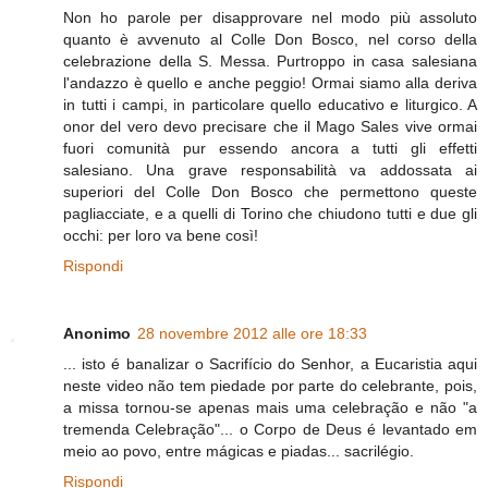
Non ho parole per disapprovare nel modo più assoluto
quanto è avvenuto al Colle Don Bosco, nel corso della
celebrazione della S. Messa. Purtroppo in casa salesiana
l'andazzo è quello e anche peggio! Ormai siamo alla deriva
in tutti i campi, in particolare quello educativo e liturgico. A
onor del vero devo precisare che il Mago Sales vive ormai
fuori comunità pur essendo ancora a tutti gli effetti
salesiano. Una grave responsabilità va addossata ai
superiori del Colle Don Bosco che permettono queste
pagliacciate, e a quelli di Torino che chiudono tutti e due gli
occhi: per loro va bene così!
Rispondi
Anonimo
28 novembre 2012 alle ore 18:33
... isto é banalizar o Sacrifício do Senhor, a Eucaristia aqui
neste video não tem piedade por parte do celebrante, pois,
a missa tornou-se apenas mais uma celebração e não "a
tremenda Celebração"... o Corpo de Deus é levantado em
meio ao povo, entre mágicas e piadas... sacrilégio.
Rispondi