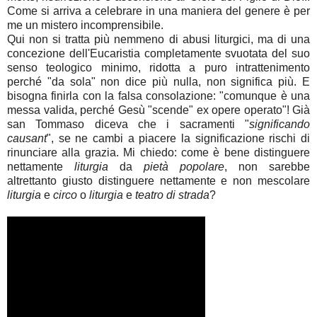
Come si arriva a celebrare in una maniera del genere è per
me un mistero incomprensibile.
Qui non si tratta più nemmeno di abusi liturgici, ma di una
concezione dell'Eucaristia completamente svuotata del suo
senso teologico minimo, ridotta a puro intrattenimento
perché "da sola" non dice più nulla, non significa più. E
bisogna finirla con la falsa consolazione: "comunque è una
messa valida, perché Gesù "scende" ex opere operato"! Già
san Tommaso diceva che i sacramenti "
significando
causant
", se ne cambi a piacere la significazione rischi di
rinunciare alla grazia. Mi chiedo: come è bene distinguere
nettamente
liturgia
da
pietà popolare
, non sarebbe
altrettanto giusto distinguere nettamente e non mescolare
liturgia
e
circo
o
liturgia
e
teatro di strada
?