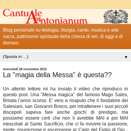
Blog personale su teologia, liturgia, canto, musica e arte
sacra, patrimonio spirituale della chiesa di ieri, di oggi e di
domani.
▼
mercoledì 28 novembre 2012
La "magia della Messa" è questa??
Un attento lettore mi ha inviato il video che riproduco in
questo post. Una "Messa magica" del famoso Mago Sales,
filmata l'anno scorso. E' vero e risaputo che il fondatore dei
Salesiani, san Giovanni Bosco, per intrattenere i suoi piccoli
discepoli sapeva fare anche giochi di prestigio, ma
possiamo essere certi che non li avrebbe MAI e poi MAI
mescolati al Santo Sacrificio, che ci fa rivivere la passione,
morte, risurrezione e ascensione al Cielo del Figlio di Dio...