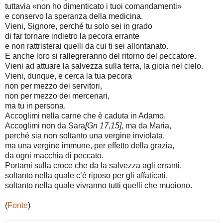
tuttavia «non ho dimenticato i tuoi comandamenti»
e conservo la speranza della medicina.
Vieni, Signore, perché tu solo sei in grado
di far tornare indietro la pecora errante
e non rattristerai quelli da cui ti sei allontanato.
E anche loro si rallegreranno del ritorno del peccatore.
Vieni ad attuare la salvezza sulla terra, la gioia nel cielo.
Vieni, dunque, e cerca la tua pecora
non per mezzo dei servitori,
non per mezzo dei mercenari,
ma tu in persona.
Accoglimi nella carne che è caduta in Adamo.
Accoglimi non da Sara
[Gn 17,15]
, ma da Maria,
perché sia non soltanto una vergine inviolata,
ma una vergine immune, per effetto della grazia,
da ogni macchia di peccato.
Portami sulla croce che da la salvezza agli erranti,
soltanto nella quale c’è riposo per gli affaticati,
soltanto nella quale vivranno tutti quelli che muoiono.
(
Fonte
)