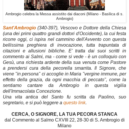
Ambrogio celebra la Messa assistito dai diaconi (Milano - Basilica di s.
Ambrogio)
Sant'Ambrogio
(340-397), Vescovo e Dottore della Chiesa
(una dei primi quattro grandi dottori d'Occidente), la cui festa
ricorre oggi, ci ispira nel cammino dell'Avvento con questa
bellissima preghiera di invocazione, tutta trapuntata di
citazioni e allusioni bibliche. E' tratta dai suoi scritti in
commento ai Salmi, ma - come si vede - è un colloquio con
Gesù, una richiesta ardente della sua venuta come Pastore
a prendersi cura della pecorella smarrita. Il Signore, che
viene "in persona" ci accoglie in Maria "vergine immune, per
effetto della grazia, da ogni macchia di peccato", come la
sentiamo cantare da Ambrogio in questa vigilia
dell'Immacolata Concezione.
Una vita antica del Santo fu scritta da Paolino, suo
segretario, e si può leggere a
questo link
.
CERCA, O SIGNORE, LA TUA PECORA STANCA
dal Commento al Salmo CXVIII 22, 28-30 di S. Ambrogio di
Milano