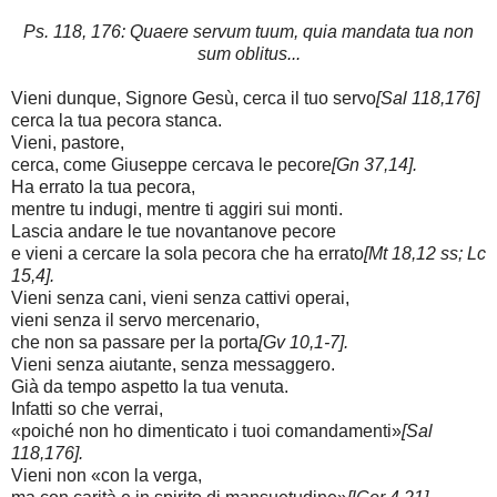
Ps. 118, 176: Quaere servum tuum, quia mandata tua non
sum oblitus...
Vieni dunque, Signore Gesù, cerca il tuo servo
[Sal 118,176]
cerca la tua pecora stanca.
Vieni, pastore,
cerca, come Giuseppe cercava le pecore
[Gn 37,14].
Ha errato la tua pecora,
mentre tu indugi, mentre ti aggiri sui monti.
Lascia andare le tue novantanove pecore
e vieni a cercare la sola pecora che ha errato
[Mt 18,12 ss; Lc
15,4].
Vieni senza cani, vieni senza cattivi operai,
vieni senza il servo mercenario,
che non sa passare per la porta
[Gv 10,1-7].
Vieni senza aiutante, senza messaggero.
Già da tempo aspetto la tua venuta.
Infatti so che verrai,
«poiché non ho dimenticato i tuoi comandamenti»
[Sal
118,176].
Vieni non «con la verga,