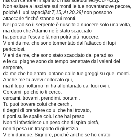
ma con carità e in spirito di mansuetudine»
[lCor 4,21].
Non esitare a lasciare sui monti le tue novantanove pecore,
poiché i lupi rapaci
[Mt 7,15; At 20,29]
non possono
attaccarle finché stanno sui monti.
Nel paradiso il serpente è riuscito a nuocere solo una volta,
ma dopo che Adamo ne è stato scacciato
ha perduto l’esca e là non potrà più nuocere.
Vieni da me, che sono tormentato dall’attacco di lupi
pericolosi.
Vieni da me, che sono stato scacciato dal paradiso
e le cui piaghe sono da tempo penetrate dai veleni del
serpente,
da me che ho errato lontano dalle tue greggi su quei monti.
Anche me tu avevi collocato qui,
ma il lupo notturno mi ha allontanato dai tuoi ovili.
Cercami, poiché io ti cerco,
cercami, trovami, prendimi, portami.
Tu puoi trovare colui che cerchi,
ti degni di prendere colui che hai trovato,
ti porti sulle spalle colui che hai preso.
Non ti infastidisce un peso che ti ispira pietà,
non ti pesa un trasporto di giustizia.
Vieni dunque, Signore, poiché anche se ho errato,