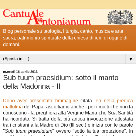
Blog personale su teologia, liturgia, canto, musica e arte
sacra, patrimonio spirituale della chiesa di ieri, di oggi e di
domani.
▼
martedì 16 aprile 2013
Sub tuum praesidium: sotto il manto
della Madonna - II
Dopo aver presentato l'immagine
citata
ieri nella predica
mattutina
del Papa, ascoltiamo anche - per i molti che non la
conoscono - la preghiera alla Vergine Maria che Sua Santità
ha ricordato. Si tratta della più antica invocazione attestata
tra i cristiani alla Madre di Dio (III sec.) e inizia con le parole
"
Sub tuum praesidium
" ovvero "sotto la tua protezione". In