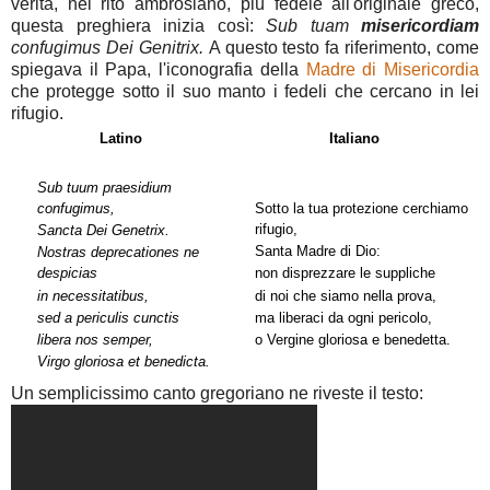
verità, nel rito ambrosiano, più fedele all'originale greco,
questa preghiera inizia così:
Sub tuam
misericordiam
confugimus Dei Genitrix.
A questo testo fa riferimento, come
spiegava il Papa, l'iconografia della
Madre di Misericordia
che protegge sotto il suo manto i fedeli che cercano in lei
rifugio.
Latino
Italiano
Sub tuum praesidium
confugimus,
Sotto la tua protezione cerchiamo
rifugio,
Sancta Dei Genetrix.
Santa Madre di Dio:
Nostras deprecationes ne
despicias
non disprezzare le suppliche
in necessitatibus,
di noi che siamo nella prova,
sed a periculis cunctis
ma liberaci da ogni pericolo,
libera nos semper,
o Vergine gloriosa e benedetta.
Virgo gloriosa et benedicta.
Un semplicissimo canto gregoriano ne riveste il testo: