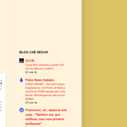
BLOG CHE SEGUO
UCCR
Cosa farà davvero Leone XIV
con la Messa in latino
11 ore fa
Fides News Italiano
ASIA/LIBANO - Sei anni dopo
l’esplosione nel Porto di Beirut,
anche le POM impegnate a far
fronte all’emergenza dei nuovi
sfollati
13 ore fa
Francesco, va’, ripara la mia
casa - "Spiritus est, qui
vivificat, caro non prodest
quidquam"