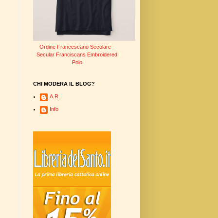
Ordine Francescano Secolare -
Secular Franciscans Embroidered
Polo
CHI MODERA IL BLOG?
A.R.
Info