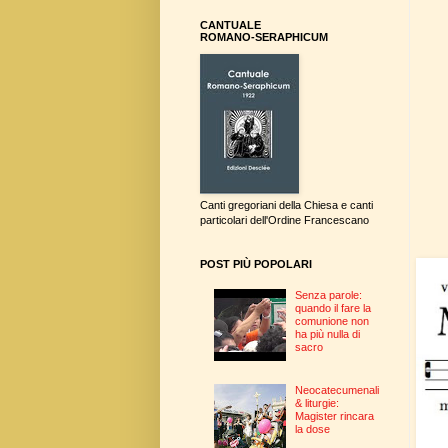
CANTUALE
ROMANO-SERAPHICUM
Canti gregoriani della Chiesa e canti
particolari dell'Ordine Francescano
POST PIÙ POPOLARI
Senza parole:
quando il fare la
comunione non
ha più nulla di
sacro
Neocatecumenali
& liturgie:
Magister rincara
la dose