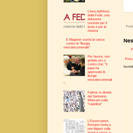
L'inno dell'Anno
della Fede: una
delusione
cocente per il
Pubbl
testo e per la
musica
Nes
E Magister suona la carica
contro la "liturgia
neocatecumenale"
P
Per favore, non
Post 
gridate pro o
contro che: "il
Iscrivi
papa ha
approvato le
liturgie
neocatecumenali
"..
Fatima: in diretta
dal Santuario.
Webcam sulla
"capelina"
L'Osservatore
Romano invita a
non litigare sulla
musica sacra: e