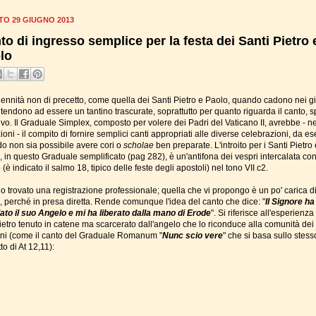
TO 29 GIUGNO 2013
to di ingresso semplice per la festa dei Santi Pietro 
lo
lennità non di precetto, come quella dei Santi Pietro e Paolo, quando cadono nei gi
i tendono ad essere un tantino trascurate, soprattutto per quanto riguarda il canto, 
tivo. Il Graduale Simplex, composto per volere dei Padri del Vaticano II, avrebbe - ne
ioni - il compito di fornire semplici canti appropriati alle diverse celebrazioni, da e
o non sia possibile avere cori o
scholae
ben preparate. L'introito per i Santi Pietro 
, in questo Graduale semplificato (pag 282), è un'antifona dei vespri intercalata co
(è indicato il salmo 18, tipico delle feste degli apostoli) nel tono VII c2.
o trovato una registrazione professionale; quella che vi propongo è un po' carica d
i, perché in presa diretta. Rende comunque l'idea del canto che dice: "
Il Signore ha
to il suo Angelo e mi ha liberato dalla mano di Erode
". Si riferisce all'esperienza
ietro tenuto in catene ma scarcerato dall'angelo che lo riconduce alla comunità dei
iani (come il canto del Graduale Romanum "
Nunc scio vere
" che si basa sullo stess
to di At 12,11):