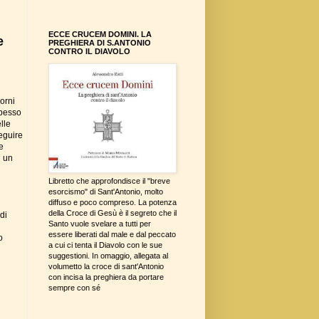
ECCE CRUCEM DOMINI. LA
e
PREGHIERA DI S.ANTONIO
CONTRO IL DIAVOLO
orni
spesso
lle
seguire
e
n un
Libretto che approfondisce il "breve
i
esorcismo" di Sant'Antonio, molto
diffuso e poco compreso. La potenza
della Croce di Gesù è il segreto che il
 di
Santo vuole svelare a tutti per
essere liberati dal male e dal peccato
o
a cui ci tenta il Diavolo con le sue
suggestioni. In omaggio, allegata al
volumetto la croce di sant'Antonio
con incisa la preghiera da portare
sempre con sé