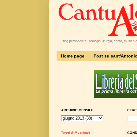
Blog personale su teologia, liturgia, canto, musica e 
Home page
Post su sant'Antoni
ARCHIVIO MENSILE
CERC
Tweet di @cantuale
CONDI