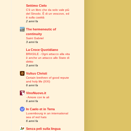
Settimo Cielo
C’è un libro che da solo vale più
del Sinodo. È di un vescovo, ed
è sulla castità
2 anni fa
The hermeneutic of
continuity
Saint Gabriel
3 anni fa
La Croce Quotidiano
BRASILE - Ogni attacco alla vita
è anche un attacco allo Stato di
diritto
3 anni fa
Vultus Christi
Certain brethren of good repute
and holy life (XXI)
6 anni fa
VinoNuovo.it
- Amore con le ali
6 anni fa
In Caelo et in Terra
Luxembourg in an international
sea of red hats
6 anni fa
Senza peli sulla lingua