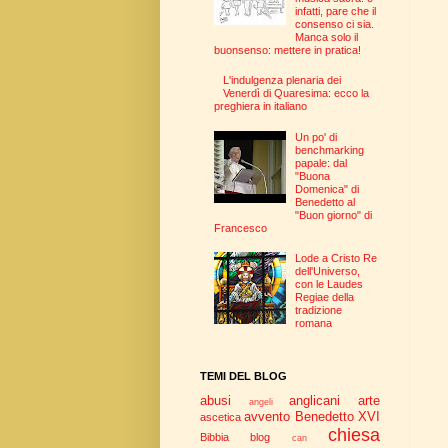
infatti, pare che il
consenso ci sia.
Manca solo il
buonsenso: mettere in pratica!
L'indulgenza plenaria dei
Venerdì di Quaresima: ecco la
preghiera in italiano
Un po' di
benchmarking
papale: dal
"Buona
Domenica" di
Benedetto al
"Buon giorno" di
Francesco
Lode a Cristo Re
dell'Universo,
con le Laudes
Regiae della
tradizione
romana
TEMI DEL BLOG
abusi
anglicani
arte
angeli
avvento
Benedetto XVI
ascetica
chiesa
Bibbia
blog
can