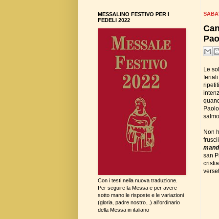
SABA
MESSALINO FESTIVO PER I
FEDELI 2022
Can
Pao
Le so
ferial
ripeti
intenz
quand
Paolo
salmo 
Non h
frusci
manda
san P
crist
verset
Con i testi nella nuova traduzione.
Per seguire la Messa e per avere
sotto mano le risposte e le variazioni
(gloria, padre nostro...) all'ordinario
della Messa in italiano