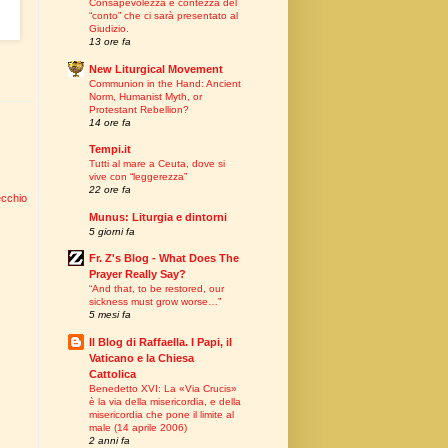
Consapevolezza e contezza del
“conto” che ci sarà presentato al
Giudizio.
13 ore fa
New Liturgical Movement
Communion in the Hand: Ancient
Norm, Humanist Myth, or
Protestant Rebellion?
14 ore fa
Tempi.it
Tutti al mare a Ceuta, dove si
vive con “leggerezza”
22 ore fa
ecchio
Munus: Liturgia e dintorni
5 giorni fa
Fr. Z's Blog - What Does The
Prayer Really Say?
“And that, to be restored, our
sickness must grow worse…”
5 mesi fa
Il Blog di Raffaella. I Papi, il
Vaticano e la Chiesa
Cattolica
Benedetto XVI: La «Via Crucis»
è la via della misericordia, e della
misericordia che pone il limite al
male (14 aprile 2006)
2 anni fa