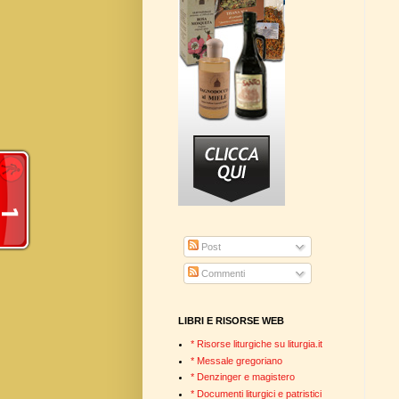
Post
Commenti
LIBRI E RISORSE WEB
* Risorse liturgiche su liturgia.it
* Messale gregoriano
* Denzinger e magistero
* Documenti liturgici e patristici