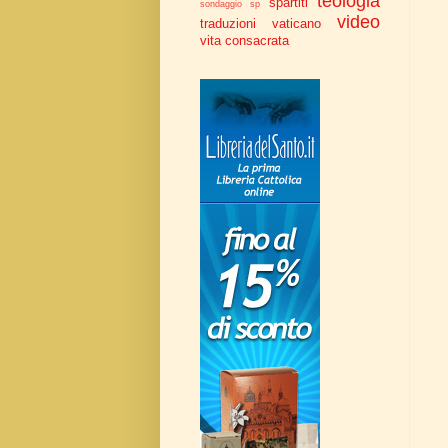
teologia
spartiti
sondaggio
sp
video
traduzioni
vaticano
vita consacrata