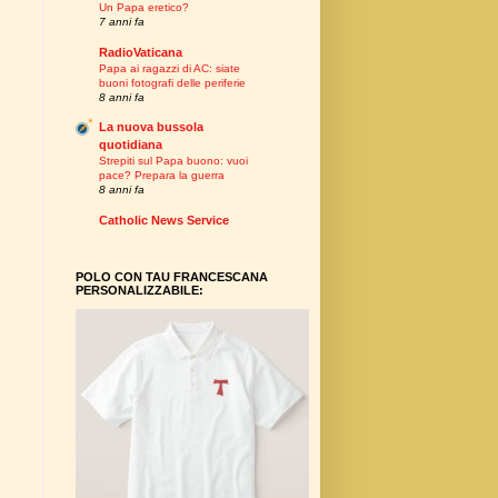
Un Papa eretico?
7 anni fa
RadioVaticana
Papa ai ragazzi di AC: siate
buoni fotografi delle periferie
8 anni fa
La nuova bussola
quotidiana
Strepiti sul Papa buono: vuoi
pace? Prepara la guerra
8 anni fa
Catholic News Service
POLO CON TAU FRANCESCANA
PERSONALIZZABILE: