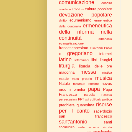
comunicazione
concilio
cultura popolare
croce
conclave
cu
devozione popolare
ecumenismo
diritto
ermeneutica
ermeneutica
della continuità
della riforma nella
continuità
eutanasia
evangelizzazione
francescanesimo
Giovanni Paolo
gregoriano
internet
II
latino
libri liturgici
lefebvriani
liturgia
liturgia delle ore
messa
madonna
mistica
musica
morale
motu proprio
Natale
novus
newman
nomine
papa
ordo
omelia
Papa
o
Francesco
parodia
Pasqua
persecuzioni
PFT
politica
polifonia
pol
risorse
preghiera
quaresima
per il canto
sacerdozio
san francesco
sant'antonio
santi
scomunica
sede vacante
sinodo