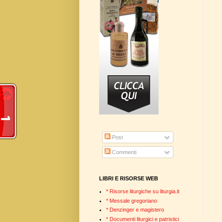
Post
Commenti
LIBRI E RISORSE WEB
* Risorse liturgiche su liturgia.it
* Messale gregoriano
* Denzinger e magistero
* Documenti liturgici e patristici