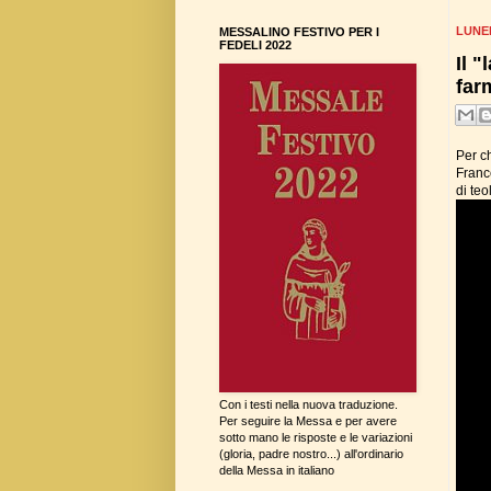
LUNE
MESSALINO FESTIVO PER I
FEDELI 2022
Il 
far
Per c
Franc
di teo
Con i testi nella nuova traduzione.
Per seguire la Messa e per avere
sotto mano le risposte e le variazioni
(gloria, padre nostro...) all'ordinario
della Messa in italiano