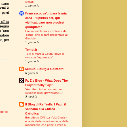
sfollati
po sano
1 giorno fa
rché è
e però
Francesco, va’, ripara la mia
casa - "Spiritus est, qui
 c'è la
vivificat, caro non prodest
insegna
quidquam"
o "una
Consapevolezza e contezza del
“conto” che ci sarà presentato al
eatore
Giudizio.
ne, per
1 giorno fa
Tempi.it
Tutti al mare a Ceuta, dove si
vive con “leggerezza”
1 giorno fa
Munus: Liturgia e dintorni
6 giorni fa
Fr. Z's Blog - What Does The
Prayer Really Say?
“And that, to be restored, our
sickness must grow worse…”
5 mesi fa
Il Blog di Raffaella. I Papi, il
Vaticano e la Chiesa
ecchio
Cattolica
Benedetto XVI: La «Via Crucis»
è la via della misericordia, e della
misericordia che pone il limite al