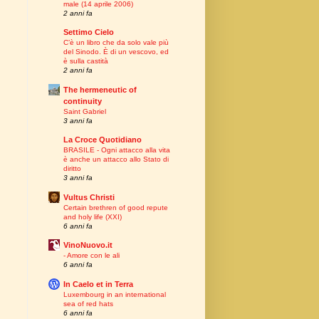
male (14 aprile 2006)
2 anni fa
Settimo Cielo
C’è un libro che da solo vale più
del Sinodo. È di un vescovo, ed
è sulla castità
2 anni fa
The hermeneutic of
continuity
Saint Gabriel
3 anni fa
La Croce Quotidiano
BRASILE - Ogni attacco alla vita
è anche un attacco allo Stato di
diritto
3 anni fa
Vultus Christi
Certain brethren of good repute
and holy life (XXI)
6 anni fa
VinoNuovo.it
- Amore con le ali
6 anni fa
In Caelo et in Terra
Luxembourg in an international
sea of red hats
6 anni fa