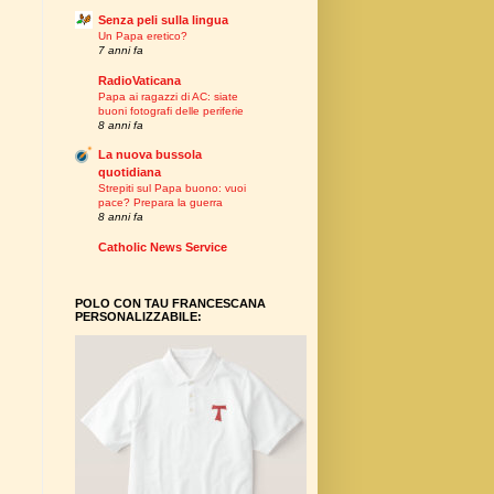
Senza peli sulla lingua
Un Papa eretico?
7 anni fa
RadioVaticana
Papa ai ragazzi di AC: siate
buoni fotografi delle periferie
8 anni fa
La nuova bussola
quotidiana
Strepiti sul Papa buono: vuoi
pace? Prepara la guerra
8 anni fa
Catholic News Service
POLO CON TAU FRANCESCANA
PERSONALIZZABILE: