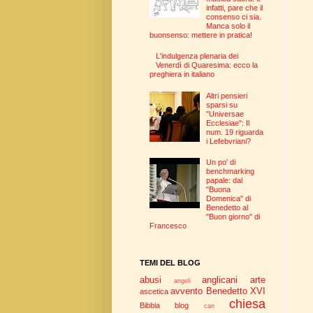
infatti, pare che il
consenso ci sia.
Manca solo il
buonsenso: mettere in pratica!
L'indulgenza plenaria dei
Venerdì di Quaresima: ecco la
preghiera in italiano
Altri pensieri
sparsi su
"Universae
Ecclesiae": Il
num. 19 riguarda
i Lefebvriani?
Un po' di
benchmarking
papale: dal
"Buona
Domenica" di
Benedetto al
"Buon giorno" di
Francesco
TEMI DEL BLOG
abusi
anglicani
arte
angeli
avvento
Benedetto XVI
ascetica
chiesa
Bibbia
blog
can