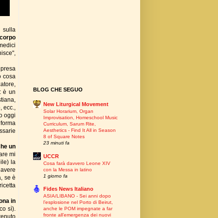
 sulla
 corpo
medici
isce",
 presa
no cosa
atore,
BLOG CHE SEGUO
: è un
tiana,
New Liturgical Movement
, ecc.,
Solar Horarium, Organ
o oggi
Improvisation, Homeschool Music
n forma
Curriculum, Sarum Rite,
ssarie
Aesthetics - Find It All in Season
8 of Square Notes
23 minuti fa
che un
are mi
UCCR
le) la
Cosa farà davvero Leone XIV
è avere
con la Messa in latino
1 giorno fa
, se è
ricetta
Fides News Italiano
ASIA/LIBANO - Sei anni dopo
ona in
l’esplosione nel Porto di Beirut,
o sì).
anche le POM impegnate a far
fronte all’emergenza dei nuovi
tenuto