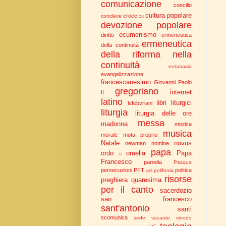
comunicazione
concilio
cultura popolare
croce
conclave
cu
devozione popolare
ecumenismo
diritto
ermeneutica
ermeneutica
della continuità
della riforma nella
continuità
eutanasia
evangelizzazione
francescanesimo
Giovanni Paolo
gregoriano
internet
II
latino
libri liturgici
lefebvriani
liturgia
liturgia delle ore
messa
madonna
mistica
musica
morale
motu proprio
Natale
novus
newman
nomine
papa
ordo
omelia
Papa
o
Francesco
parodia
Pasqua
persecuzioni
PFT
politica
polifonia
pol
risorse
preghiera
quaresima
per il canto
sacerdozio
san francesco
sant'antonio
santi
scomunica
sede vacante
sinodo