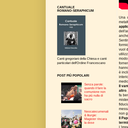
CANTUALE
ROMANO-SERAPHICUM
Una d
metaf
appli
dell'
anche 
Senti
formid
vuol 
utili
modo 
Canti gregoriani della Chiesa e canti
fornen
particolari dell'Ordine Francescano
hanno
è inc
POST PIÙ POPOLARI
inter
medic
Senza parole:
Il va
quando il fare la
altro
.
comunione non
fa be
ha più nulla di
sacro
mister
fiduc
messa 
Neocatecumenali
non g
& liturgie:
Il Pa
Magister rincara
termi
la dose
L'imp