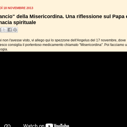
DÌ 18 NOVEMBRE 2013
"lancio" della Misericordina. Una riflessione sul Papa 
macia spirituale
hi non l'avesse visto, vi allego qui lo spezzone dell'Angelus del 17 novembre, dov
esco consiglia il portentoso medicamento chiamato "Misericordina". Poi facciamo u
logia.