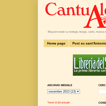
Blog personale su teologia, liturgia, canto, musica e 
Home page
Post su sant'Antoni
ARCHIVIO MENSILE
CERC
Tweet di @cantuale
CONDI