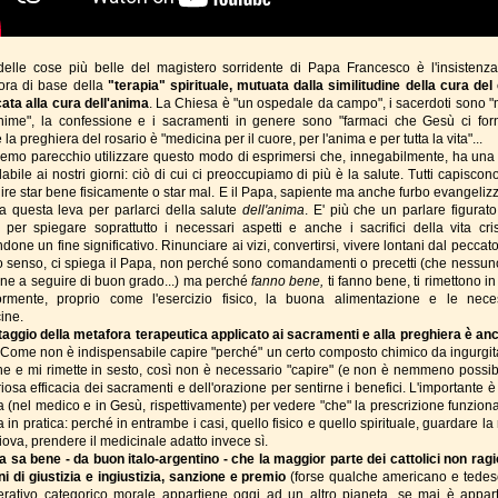
elle cose più belle del magistero sorridente di Papa Francesco è l'insistenza
ora di base della
"terapia" spirituale, mutuata dalla similitudine della cura del
cata alla cura dell'anima
. La Chiesa è "un ospedale da campo", i sacerdoti sono "
anime", la confessione e i sacramenti in genere sono "farmaci che Gesù ci forn
la preghiera del rosario è "medicina per il cuore, per l'anima e per tutta la vita"...
remo parecchio utilizzare questo modo di esprimersi che, innegabilmente, ha una
abile ai nostri giorni: ciò di cui ci preoccupiamo di più è la salute. Tutti capisco
dire star bene fisicamente o star mal. E il Papa, sapiente ma anche furbo evangelizz
zza questa leva per parlarci della salute
dell'anima
. E' più che un parlare figurato
per spiegare soprattutto i necessari aspetti e anche i sacrifici della vita cris
done un fine significativo. Rinunciare ai vizi, convertirsi, vivere lontani dal peccato
 senso, ci spiega il Papa, non perché sono comandamenti o precetti (che nessun
line a seguire di buon grado...) ma perché
fanno bene,
ti fanno bene, ti rimettono i
iormente, proprio come l'esercizio fisico, la buona alimentazione e le nece
ine.
ntaggio della metafora terapeutica applicato ai sacramenti e alla preghiera è an
 Come non è indispensabile capire "perché" un certo composto chimico da ingurgit
ne e mi rimette in sesto, così non è necessario "capire" (e non è nemmeno possibi
iosa efficacia dei sacramenti e dell'orazione per sentirne i benefici. L'importante 
ia (nel medico e in Gesù, rispettivamente) per vedere "che" la prescrizione funziona
in pratica: perché in entrambe i casi, quello fisico e quello spirituale, guardare la 
iova, prendere il medicinale adatto invece sì.
pa sa bene - da buon italo-argentino - che la maggior parte dei cattolici non ragi
ni di giustizia e ingiustizia, sanzione e premio
(forse qualche americano e tedesc
erativo categorico morale appartiene oggi ad un altro pianeta, se mai è appar