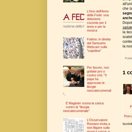
all'un
che l
L'inno dell'Anno
segno
della Fede: una
anche
delusione
Dopot
cocente per il
testo e per la
salute
musica
la teo
scale
Fatima: in diretta
contem
dal Santuario.
la no
Webcam sulla
"capelina"
Pubbl
Per favore, non
1 c
gridate pro o
contro che: "il
papa ha
approvato le
liturgie
neocatecumenali
"..
E Magister suona la carica
P
contro la "liturgia
neocatecumenale"
Post 
L'Osservatore
Iscrivi
Romano invita a
non litigare sulla
musica sacra: e