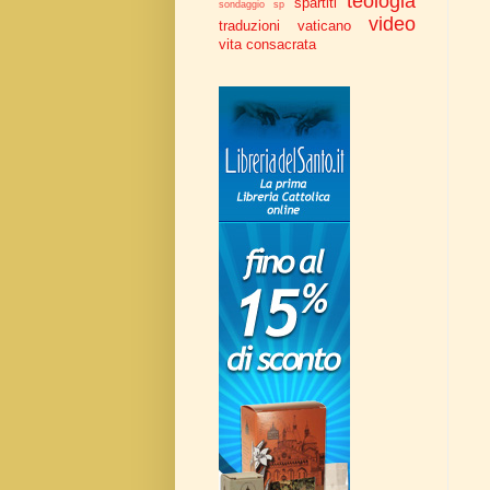
teologia
spartiti
sondaggio
sp
video
traduzioni
vaticano
vita consacrata