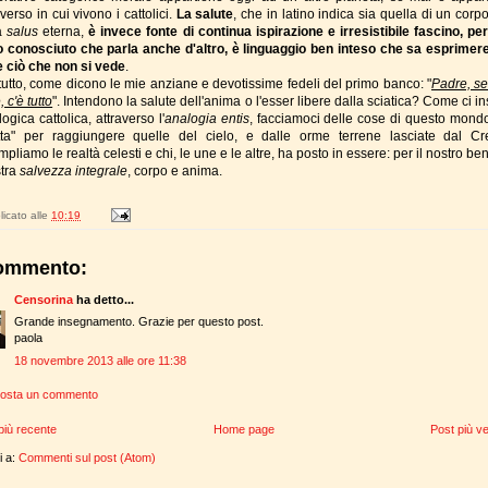
iverso in cui vivono i cattolici.
La salute
, che in latino indica sia quella di un cor
a
salus
eterna,
è invece fonte di continua ispirazione e irresistibile fascino, pe
 conosciuto che parla anche d'altro, è linguaggio ben inteso che sa esprimer
 ciò che non si vede
.
utto, come dicono le mie anziane e devotissime fedeli del primo banco: "
Padre, se
, c'è tutto
". Intendono la salute dell'anima o l'esser libere dalla sciatica? Come ci 
logica cattolica, attraverso l'
analogia entis
, facciamoci delle cose di questo mond
tta" per raggiungere quelle del cielo, e dalle orme terrene lasciate dal Cr
pliamo le realtà celesti e chi, le une e le altre, ha posto in essere: per il nostro be
stra
salvezza integrale
, corpo e anima.
icato alle
10:19
ommento:
Censorina
ha detto...
Grande insegnamento. Grazie per questo post.
paola
18 novembre 2013 alle ore 11:38
osta un commento
più recente
Home page
Post più v
ti a:
Commenti sul post (Atom)