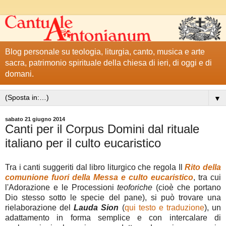
Blog personale su teologia, liturgia, canto, musica e arte
sacra, patrimonio spirituale della chiesa di ieri, di oggi e di
domani.
▼
sabato 21 giugno 2014
Canti per il Corpus Domini dal rituale
italiano per il culto eucaristico
Tra i canti suggeriti dal libro liturgico che regola Il
Rito della
comunione fuori della Messa e culto eucaristico
, tra cui
l'Adorazione e le Processioni
teoforiche
(cioè che portano
Dio stesso sotto le specie del pane), si può trovare una
rielaborazione del
Lauda Sion
(
qui testo e traduzione
), un
adattamento in forma semplice e con intercalare di