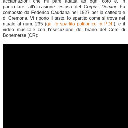
acclamazioni che mi pare adatta ad ogni coro e, in
particolare, all'occasione festosa del
Corpus Domini.
Fu
composto da Federico Caudana nel 1927 per la cattedrale
di Cremona. Vi riporto il testo, lo spartito come si trova nel
rituale al num. 235 (
qui lo spartito polifonico in PDF
), e il
video musicale con l'esecuzione del brano del Coro di
Bonemerse (CR):