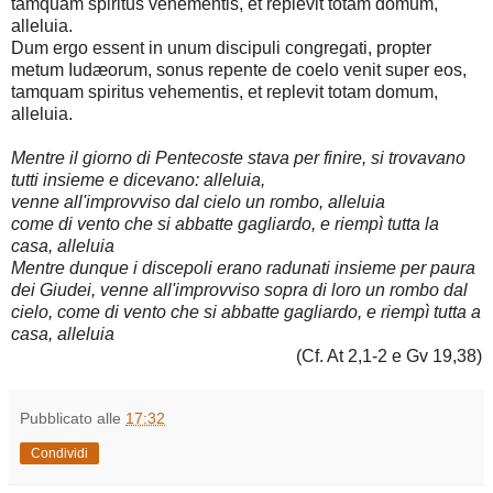
tamquam spiritus vehementis, et replevit totam domum,
alleluia.
Dum ergo essent in unum discipuli congregati, propter
metum Iudæorum, sonus repente de coelo venit super eos,
tamquam spiritus vehementis, et replevit totam domum,
alleluia.
Mentre il giorno di Pentecoste stava per finire, si trovavano
tutti insieme e dicevano: alleluia,
venne all'improvviso dal cielo un rombo, alleluia
come di vento che si abbatte gagliardo, e riempì tutta la
casa, alleluia
Mentre dunque i discepoli erano radunati insieme per paura
dei Giudei, venne all'improvviso sopra di loro un rombo dal
cielo, come di vento che si abbatte gagliardo, e riempì tutta a
casa, alleluia
(Cf. At 2,1-2 e Gv 19,38)
Pubblicato alle
17:32
Condividi