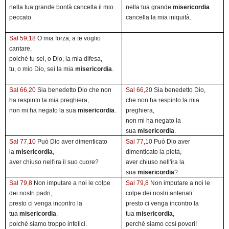
nella tua grande bontà cancella il mio
nella tua grande
misericordia
peccato.
cancella la mia iniquità.
Sal 59,18
O mia forza, a te voglio
cantare,
poiché tu sei, o Dio, la mia difesa,
tu, o mio Dio, sei la mia
misericordia
.
Sal 66,20
Sia benedetto Dio che non
Sal 66,20
Sia benedetto Dio,
ha respinto la mia preghiera,
che non ha respinto la mia
non mi ha negato la sua
misericordia
.
preghiera,
non mi ha negato la
sua
misericordia
.
Sal 77,10
Può Dio aver dimenticato
Sal 77,10
Può Dio aver
la
misericordia
,
dimenticato la pietà,
aver chiuso nell'ira il suo cuore?
aver chiuso nell'ira la
sua
misericordia
?
Sal 79,8
Non imputare a noi le colpe
Sal 79,8
Non imputare a noi le
dei nostri padri,
colpe dei nostri antenati:
presto ci venga incontro la
presto ci venga incontro la
tua
misericordia
,
tua
misericordia
,
poiché siamo troppo infelici.
perché siamo così poveri!