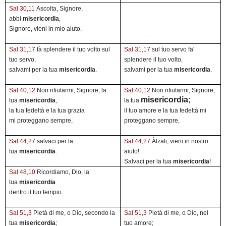
Sal 30,11
Ascolta, Signore,
abbi
misericordia
,
Signore, vieni in mio aiuto.
Sal 31,17
fà splendere il tuo volto sul
Sal 31,17
sul tuo servo fa'
tuo servo,
splendere il tuo volto,
salvami per la tua
misericordia
.
salvami per la tua
misericordia
.
Sal 40,12
Non rifiutarmi, Signore, la
Sal 40,12
Non rifiutarmi, Signore,
misericordia
;
tua
misericordia
,
la tua
la tua fedeltà e la tua grazia
il tuo amore e la tua fedeltà mi
mi proteggano sempre,
proteggano sempre,
Sal 44,27
salvaci per la
Sal 44,27
Àlzati, vieni in nostro
tua
misericordia
.
aiuto!
Salvaci per la tua
misericordia
!
Sal 48,10
Ricordiamo, Dio, la
tua
misericordia
dentro il tuo tempio.
Sal 51,3
Pietà di me, o Dio, secondo la
Sal 51,3
Pietà di me, o Dio, nel
tua
misericordia
;
tuo amore;