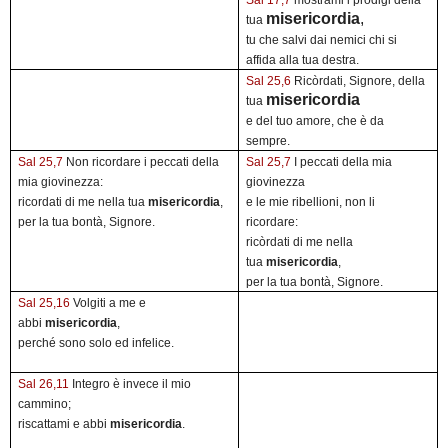
Sal 17,7
mostrami i prodigi della
misericordia
,
tua
tu che salvi dai nemici chi si
affida alla tua destra.
Sal 25,6
Ricòrdati, Signore, della
misericordia
tua
e del tuo amore, che è da
sempre.
Sal 25,7
Non ricordare i peccati della
Sal 25,7
I peccati della mia
mia giovinezza:
giovinezza
ricordati di me nella tua
misericordia
,
e le mie ribellioni, non li
per la tua bontà, Signore.
ricordare:
ricòrdati di me nella
tua
misericordia
,
per la tua bontà, Signore.
Sal 25,16
Volgiti a me e
abbi
misericordia
,
perché sono solo ed infelice.
Sal 26,11
Integro è invece il mio
cammino;
riscattami e abbi
misericordia
.