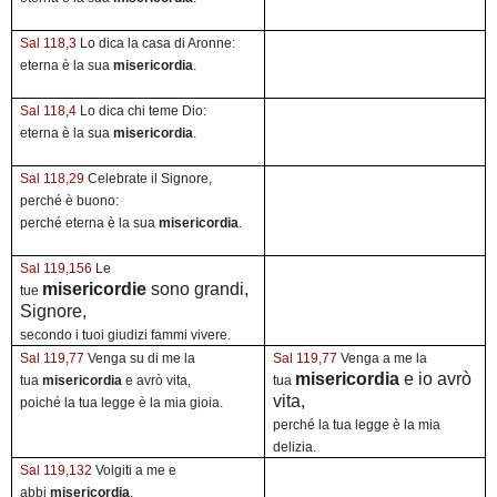
Sal 118,3
Lo dica la casa di Aronne:
eterna è la sua
misericordia
.
Sal 118,4
Lo dica chi teme Dio:
eterna è la sua
misericordia
.
Sal 118,29
Celebrate il Signore,
perché è buono:
perché eterna è la sua
misericordia
.
Sal 119,156
Le
misericordie
sono grandi,
tue
Signore,
secondo i tuoi giudizi fammi vivere.
Sal 119,77
Venga su di me la
Sal 119,77
Venga a me la
misericordia
e io avrò
tua
misericordia
e avrò vita,
tua
vita,
poiché la tua legge è la mia gioia.
perché la tua legge è la mia
delizia.
Sal 119,132
Volgiti a me e
abbi
misericordia
,