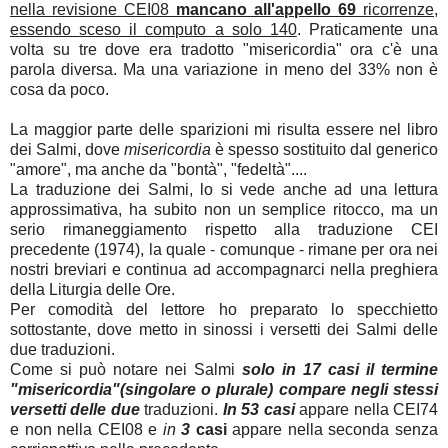
nella revisione CEI08
mancano all'appello 69
ricorrenze,
essendo sceso il computo a solo 140
. Praticamente una
volta su tre dove era tradotto "misericordia" ora c'è una
parola diversa. Ma una variazione in meno del 33% non è
cosa da poco.
La maggior parte delle sparizioni mi risulta essere nel libro
dei Salmi, dove
misericordia
è spesso sostituito dal generico
"amore", ma anche da "bontà", "fedeltà"....
La traduzione dei Salmi, lo si vede anche ad una lettura
approssimativa, ha subito non un semplice ritocco, ma un
serio rimaneggiamento rispetto alla traduzione CEI
precedente (1974), la quale - comunque - rimane per ora nei
nostri breviari e continua ad accompagnarci nella preghiera
della Liturgia delle Ore.
Per comodità del lettore ho preparato lo specchietto
sottostante, dove metto in sinossi i versetti dei Salmi delle
due traduzioni.
Come si può notare nei Salmi
solo in 17 casi il termine
"misericordia"(singolare o plurale) compare negli stessi
versetti delle due
traduzioni.
In 53 casi
appare nella CEI74
e non nella CEI08 e
in
3
casi
appare nella seconda senza