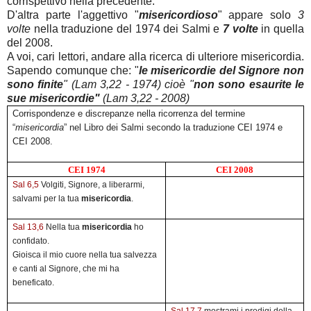
corrispettivo nella precedente.
D'altra parte l'aggettivo "
misericordioso
" appare solo
3
volte
nella traduzione del 1974 dei Salmi e
7 volte
in quella
del 2008.
A voi, cari lettori, andare alla ricerca di ulteriore misericordia.
Sapendo comunque che: "
le misericordie del Signore non
sono finite
"
(Lam 3,22 - 1974) cioè "
non sono esaurite le
sue misericordie"
(Lam 3,22 - 2008)
Corrispondenze e discrepanze nella ricorrenza del termine
“
misericordia
” nel Libro dei Salmi secondo la traduzione CEI 1974 e
CEI 2008.
CEI 1974
CEI 2008
Sal 6,5
Volgiti, Signore, a liberarmi,
salvami per la tua
misericordia
.
Sal 13,6
Nella tua
misericordia
ho
confidato.
Gioisca il mio cuore nella tua salvezza
e canti al Signore, che mi ha
beneficato.