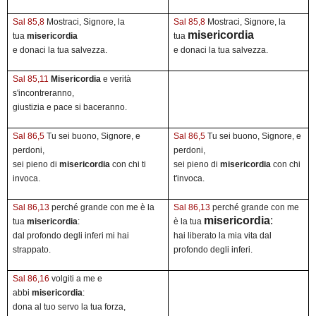
Sal 85,8
Mostraci, Signore, la
Sal 85,8
Mostraci, Signore, la
misericordia
tua
misericordia
tua
e donaci la tua salvezza.
e donaci la tua salvezza.
Sal 85,11
Misericordia
e verità
s'incontreranno,
giustizia e pace si baceranno.
Sal 86,5
Tu sei buono, Signore, e
Sal 86,5
Tu sei buono, Signore, e
perdoni,
perdoni,
sei pieno di
misericordia
con chi ti
sei pieno di
misericordia
con chi
invoca.
t'invoca.
Sal 86,13
perché grande con me è la
Sal 86,13
perché grande con me
misericordia
:
tua
misericordia
:
è la tua
dal profondo degli inferi mi hai
hai liberato la mia vita dal
strappato.
profondo degli inferi.
Sal 86,16
volgiti a me e
abbi
misericordia
:
dona al tuo servo la tua forza,