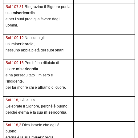
Sal 107,31
Ringrazino il Signore per la
sua
misericordia
e per i suoi prodigi a favore degli
uomini.
Sal 109,12
Nessuno gli
usi
misericordia
,
nessuno abbia pietà dei suoi orfani.
Sal 109,16
Perché ha rifiutato di
usare
misericordia
e ha perseguitato il misero e
l'indigente,
per far morire chi è affranto di cuore.
Sal 118,1
Alleluia.
Celebrate il Signore, perché è buono;
perché eterna è la sua
misericordia
.
Sal 118,2
Dica Israele che egli è
buono:
eterna è la sua
misericordia
.