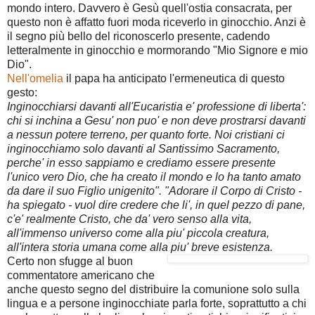
mondo intero. Davvero è Gesù quell'ostia consacrata, per
questo non è affatto fuori moda riceverlo in ginocchio. Anzi è
il segno più bello del riconoscerlo presente, cadendo
letteralmente in ginocchio e mormorando "Mio Signore e mio
Dio".
Nell'omelia
il papa ha anticipato l'ermeneutica di questo
gesto:
Inginocchiarsi davanti all'Eucaristia e' professione di liberta':
chi si inchina a Gesu' non puo' e non deve prostrarsi davanti
a nessun potere terreno, per quanto forte. Noi cristiani ci
inginocchiamo solo davanti al Santissimo Sacramento,
perche' in esso sappiamo e crediamo essere presente
l'unico vero Dio, che ha creato il mondo e lo ha tanto amato
da dare il suo Figlio unigenito". "Adorare il Corpo di Cristo -
ha spiegato - vuol dire credere che li', in quel pezzo di pane,
c'e' realmente Cristo, che da' vero senso alla vita,
all'immenso universo come alla piu' piccola creatura,
all'intera storia umana come alla piu' breve esistenza.
Certo non sfugge al buon
commentatore americano che
anche questo segno del distribuire la comunione solo sulla
lingua e a persone inginocchiate parla forte, soprattutto a chi