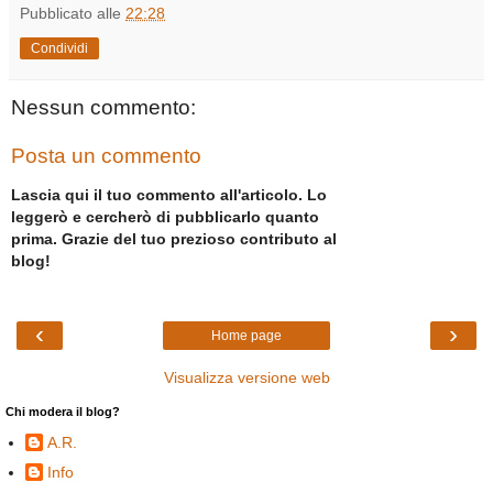
Pubblicato alle
22:28
Condividi
Nessun commento:
Posta un commento
Lascia qui il tuo commento all'articolo. Lo
leggerò e cercherò di pubblicarlo quanto
prima. Grazie del tuo prezioso contributo al
blog!
‹
›
Home page
Visualizza versione web
Chi modera il blog?
A.R.
Info