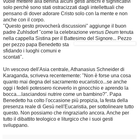
vuole mettere alla berlina alcuni gesti antichi e significativi
solo perchè sono stati ostracizzati dagli intellettuali che
pensano di dover adorare Cristo solo con la mente e non
anche con il corpo.
"Questo gesto provocherà discussioni" aggiunge il buon
padre Zuhlsdorf "come la celebrazione
versus Deum
tenuta
nella cappella Sistina per il Battesimo del Signore... Pezzo
per pezzo papa Benedetto sta
sfidando i luoghi comuni e
scontati".
Un vescovo dell'Asia centrale, Athanasius Schneider di
Karaganda, scriveva recentemente: "Non è forse una cosa
quanto mai degna del sacramento eucaristico...se anche
oggi i fedeli potessero riceverlo in ginocchio e aprendo la
bocca....lasciandosi nutrire come un bambino?". Papa
Benedetto ha colto l'occasione più propizia, la festa della
presenza reale di Gesù nell'Eucaristia, per sottolineare tutto
questo. Non possiamo che ringraziarlo ancora. Anche per
tutto il dibattito teologico e liturgico che i suoi gesti
sviluppano.