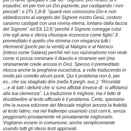
esaudivi, eri per loro un Dio paziente, pur castigando i loro
peccati"; e 2Ts 1,8-9: "quanti non conoscono Dio e non
obbediscono al vangelo del Signore nostro Gesù, costoro
saranno castigati con una rovina eterna, lontano dalla faccia
del Signore" ed Eb 12,6:"perché il Signore corregge colui
che egli ama e sferza chiunque riconosce come figlio".Il
premeditato è quello che elimina con eleganza tutti i
riferimenti (pochi per la verità) al Maligno e al Nemico
(inteso come Satana) perchè nel suo razionalismo non vede
come si possa nominare il diavolo e rimanere seri (ma
stranamente crede ancora in Dio). Spesso il premeditato
ritocca anche la preghiera eucaristica, a volte traducendo in
modo più corretto alcuni punti. Qui il problema non è, per
es., che sia sbagliato dire (nella II pregh. euc.): "Ricordati
....e di tutti i defunti che si sono affidati (invece di: si affidano)
alla tua clemenza". La traduzione è migliore, ma il fatto di
disobbedire al testo ufficiale è il problema. Certo, speriamo
che la nuova edizione del Messale migliori ancora la fedeltà
al testo latino, ma nel frattempo usiamolo così com'è, senza
peggiorarlo privatamente nè privatamente migliorarlo.
Vogliamo essere in comunione, anche semplicemente
usando tutti gli stessi testi approvati.