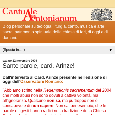
Blog personale su teologia, liturgia, canto, musica e arte
sacra, patrimonio spirituale della chiesa di ieri, di oggi e di
domani.
▼
sabato 22 novembre 2008
Sante parole, card. Arinze!
Dall'intervista al Card. Arinze presente nell'edizione di
oggi dell'
Osservatore Romano:
"Abbiamo scritto nella
Redemptionis sacramentum
del 2004
che molti abusi non sono dovuti a cattiva volontà, ma
all'ignoranza. Qualcuno
non sa
, ma purtroppo non è
consapevole di
non sapere
. Non sa, per esempio, che le
parole e i gesti hanno radici nella tradizione della Chiesa.