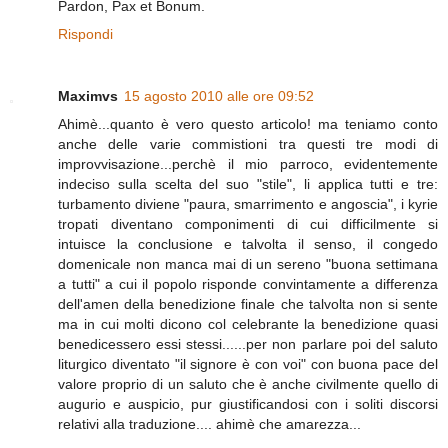
Pardon, Pax et Bonum.
Rispondi
Maximvs
15 agosto 2010 alle ore 09:52
Ahimè...quanto è vero questo articolo! ma teniamo conto
anche delle varie commistioni tra questi tre modi di
improvvisazione...perchè il mio parroco, evidentemente
indeciso sulla scelta del suo "stile", li applica tutti e tre:
turbamento diviene "paura, smarrimento e angoscia", i kyrie
tropati diventano componimenti di cui difficilmente si
intuisce la conclusione e talvolta il senso, il congedo
domenicale non manca mai di un sereno "buona settimana
a tutti" a cui il popolo risponde convintamente a differenza
dell'amen della benedizione finale che talvolta non si sente
ma in cui molti dicono col celebrante la benedizione quasi
benedicessero essi stessi......per non parlare poi del saluto
liturgico diventato "il signore è con voi" con buona pace del
valore proprio di un saluto che è anche civilmente quello di
augurio e auspicio, pur giustificandosi con i soliti discorsi
relativi alla traduzione.... ahimè che amarezza...