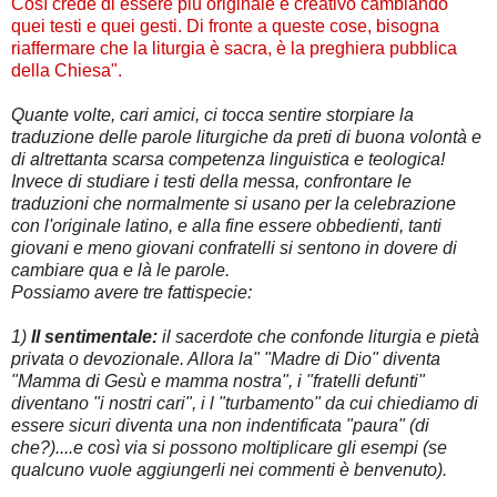
Così crede di essere più originale e creativo cambiando
quei testi e quei gesti. Di fronte a queste cose, bisogna
riaffermare che la liturgia è sacra, è la preghiera pubblica
della Chiesa".
Quante volte, cari amici, ci tocca sentire storpiare la
traduzione delle parole liturgiche da preti di buona volontà e
di altrettanta scarsa competenza linguistica e teologica!
Invece di studiare i testi della messa, confrontare le
traduzioni che normalmente si usano per la celebrazione
con l'originale latino, e alla fine essere obbedienti, tanti
giovani e meno giovani confratelli si sentono in dovere di
cambiare qua e là le parole.
Possiamo avere tre fattispecie:
1)
Il sentimentale:
il sacerdote che confonde liturgia e pietà
privata o devozionale. Allora la" "Madre di Dio" diventa
"Mamma di Gesù e mamma nostra", i "fratelli defunti"
diventano "i nostri cari", i l "turbamento" da cui chiediamo di
essere sicuri diventa una non indentificata "paura" (di
che?)....e così via si possono moltiplicare gli esempi (se
qualcuno vuole aggiungerli nei commenti è benvenuto).