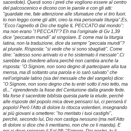
sacerdote). Questi sono i preti che vogliono essere al centro
del palcoscenico e dicono con le parole e con gli atti:
"guardate me, fate attenzione alle sfumature che vi tiro fuori.
Io non leggo come gli altri, creo la mia personale liturgia".Es.
"Ecco l'agnello di Dio che toglie IL PECCATO dal mondo":
ma non erano "I PECCATI"? Eh ma l'originale di Gv 1,39
dice "peccatum mundi" al singolare. E come mai la liturgia
latina, non la traduzione, dice da sempre "peccata mundi"?
al plurale. Risposta: "si vede che si sono sbagliati". Come
dire: "adesso sono arrivato io e ho sistemato il messale".Ci
sarebbe da chiedere allora perchè non cambia anche la
risposta: "O Signore, non sono degno di partecipare alla tua
mensa, ma dì soltanto una parola e io sarò salvato" che
nell'originale latino (sia del messale che del vangelo) dice:
"O Signore, non sono degno che tu entri sotto il mio tetto, ma
dì..." riprendendo la frase del Centurione dalla grande fede.
Ma forse il sacerdote biblista questa parte la elude, perchè
alle risposte del popolo mica deve pensarci lui, ci penserà il
popolo! Però l'Atto di dolore lo ritocca volentieri, insegnando
ai più giovani a omettere: "ho meritato i tuoi castighi",
perchè, secondo lui, Dio non castiga nessuno (ma nell'Atto
di dolore si dice che li meritiamo, non che ce li manda). E
poi ci deve spiegare il Sal 98: "Signore, Dio nostro, tu li