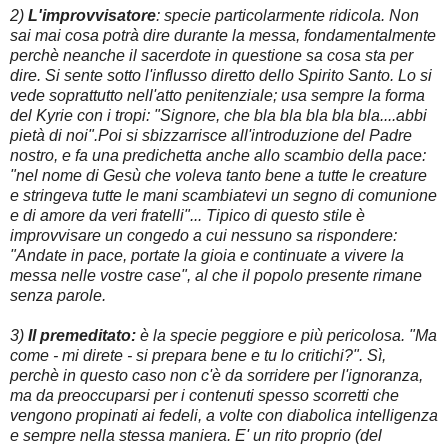
2)
L'
improvvisatore
: specie particolarmente ridicola. Non
sai mai cosa potrà dire durante la messa, fondamentalmente
perchè neanche il sacerdote in questione sa cosa sta per
dire. Si sente sotto l'influsso diretto dello Spirito Santo. Lo si
vede soprattutto nell'atto penitenziale; usa sempre la forma
del Kyrie con i tropi: "Signore, che bla bla bla bla bla....abbi
pietà di noi".Poi si sbizzarrisce all'introduzione del Padre
nostro, e fa una predichetta anche allo scambio della pace:
"nel nome di Gesù che voleva tanto bene a tutte le creature
e stringeva tutte le mani scambiatevi un segno di comunione
e di amore da veri fratelli"... Tipico di questo stile è
improvvisare un congedo a cui nessuno sa rispondere:
"Andate in pace, portate la gioia e continuate a vivere la
messa nelle vostre case", al che il popolo presente rimane
senza parole.
3)
Il premeditato:
è la specie peggiore e più pericolosa. "Ma
come - mi direte - si prepara bene e tu lo critichi?". Sì,
perchè in questo caso non c'è da sorridere per l'ignoranza,
ma da preoccuparsi per i contenuti spesso scorretti che
vengono propinati ai fedeli, a volte con diabolica intelligenza
e sempre nella stessa maniera. E' un rito proprio (del