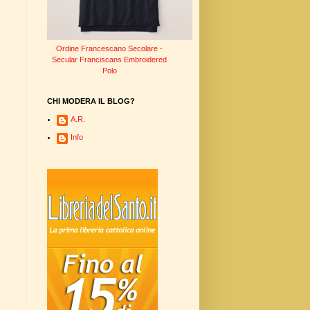
Ordine Francescano Secolare -
Secular Franciscans Embroidered
Polo
CHI MODERA IL BLOG?
A.R.
Info