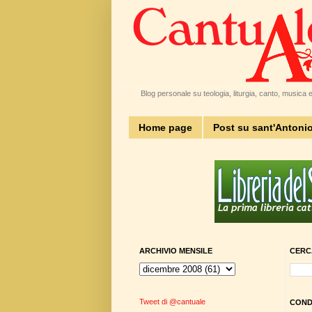
Blog personale su teologia, liturgia, canto, musica e 
Home page
Post su sant'Antoni
ARCHIVIO MENSILE
CERC
Tweet di @cantuale
CONDI