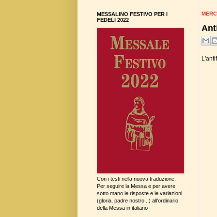
MERC
MESSALINO FESTIVO PER I
FEDELI 2022
Ant
L'anti
Con i testi nella nuova traduzione.
Per seguire la Messa e per avere
sotto mano le risposte e le variazioni
(gloria, padre nostro...) all'ordinario
della Messa in italiano