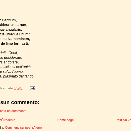
 Gentium,
sideratus earum,
que angularis,
acis utraque unum:
 et salva hominem,
de limo formasti.
delle Genti,
se desiderato,
ra angolare,
unisci tutti nell’unità:
 e salva l'uomo,
ai plasmato dal fango.
icato alle
06:40
sun commento:
osta un commento
più recente
Home page
Post più v
ti a:
Commenti sul post (Atom)