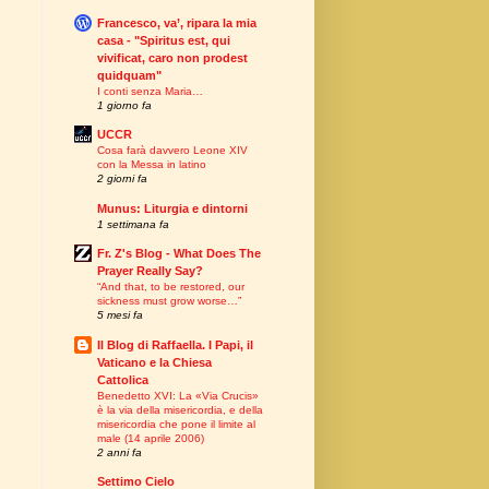
Francesco, va’, ripara la mia
casa - "Spiritus est, qui
vivificat, caro non prodest
quidquam"
I conti senza Maria…
1 giorno fa
UCCR
Cosa farà davvero Leone XIV
con la Messa in latino
2 giorni fa
Munus: Liturgia e dintorni
1 settimana fa
Fr. Z's Blog - What Does The
Prayer Really Say?
“And that, to be restored, our
sickness must grow worse…”
5 mesi fa
Il Blog di Raffaella. I Papi, il
Vaticano e la Chiesa
Cattolica
Benedetto XVI: La «Via Crucis»
è la via della misericordia, e della
misericordia che pone il limite al
male (14 aprile 2006)
2 anni fa
Settimo Cielo