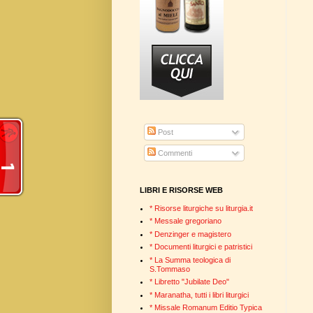
Post
Commenti
LIBRI E RISORSE WEB
* Risorse liturgiche su liturgia.it
* Messale gregoriano
* Denzinger e magistero
* Documenti liturgici e patristici
* La Summa teologica di
S.Tommaso
* Libretto "Jubilate Deo"
* Maranatha, tutti i libri liturgici
* Missale Romanum Editio Typica