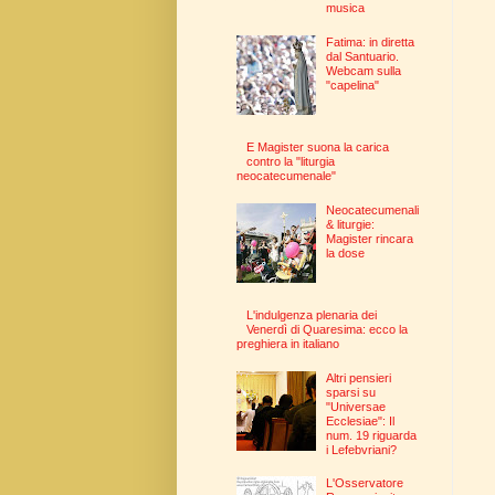
musica
Fatima: in diretta
dal Santuario.
Webcam sulla
"capelina"
E Magister suona la carica
contro la "liturgia
neocatecumenale"
Neocatecumenali
& liturgie:
Magister rincara
la dose
L'indulgenza plenaria dei
Venerdì di Quaresima: ecco la
preghiera in italiano
Altri pensieri
sparsi su
"Universae
Ecclesiae": Il
num. 19 riguarda
i Lefebvriani?
L'Osservatore