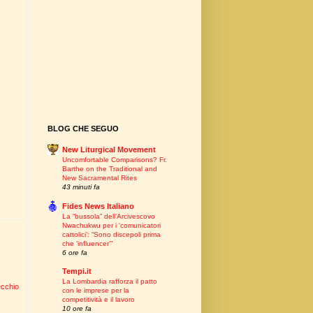
BLOG CHE SEGUO
New Liturgical Movement
Uncomfortable Comparisons? Fr.
Barthe on the Traditional and
New Sacramental Rites
43 minuti fa
Fides News Italiano
La “bussola” dell’Arcivescovo
Nwachukwu per i ‘comunicatori
cattolici’: “Sono discepoli prima
che ‘influencer’”
6 ore fa
Tempi.it
La Lombardia rafforza il patto
ecchio
con le imprese per la
competitività e il lavoro
10 ore fa