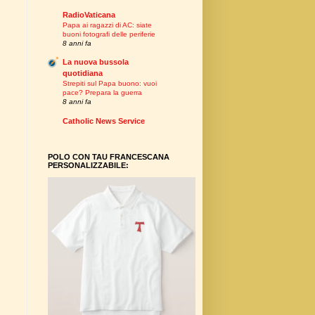
RadioVaticana
Papa ai ragazzi di AC: siate
buoni fotografi delle periferie
8 anni fa
La nuova bussola
quotidiana
Strepiti sul Papa buono: vuoi
pace? Prepara la guerra
8 anni fa
Catholic News Service
POLO CON TAU FRANCESCANA
PERSONALIZZABILE: