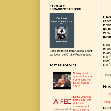
CANTUALE
ROMANO-SERAPHICUM
O Rex
et de
lapis
qui f
veni,
quem 
O Re 
da es
Canti gregoriani della Chiesa e canti
e piet
particolari dell'Ordine Francescano
che ri
vieni,
che h
POST PIÙ POPOLARI
Senza parole:
Pubbl
quando il fare la
comunione non
ha più nulla di
Nes
sacro
P
L'inno dell'Anno
della Fede: una
Post 
delusione
cocente per il
Iscrivi
testo e per la