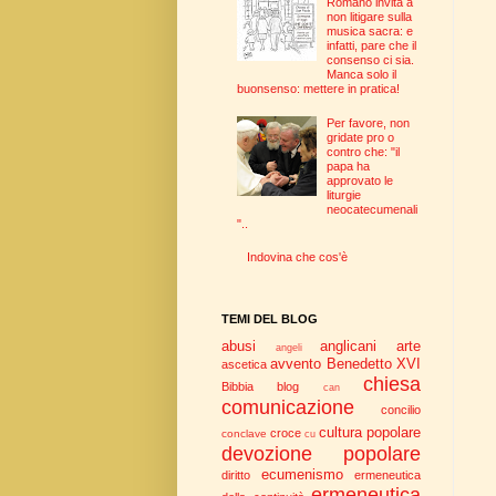
Romano invita a
non litigare sulla
musica sacra: e
infatti, pare che il
consenso ci sia.
Manca solo il
buonsenso: mettere in pratica!
Per favore, non
gridate pro o
contro che: "il
papa ha
approvato le
liturgie
neocatecumenali
"..
Indovina che cos'è
TEMI DEL BLOG
abusi
anglicani
arte
angeli
avvento
Benedetto XVI
ascetica
chiesa
Bibbia
blog
can
comunicazione
concilio
cultura popolare
croce
conclave
cu
devozione popolare
ecumenismo
diritto
ermeneutica
ermeneutica