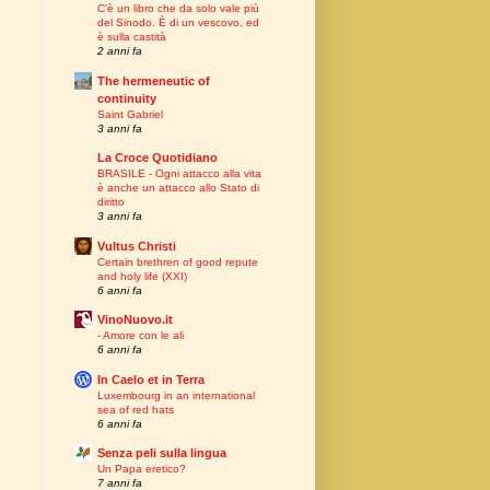
C’è un libro che da solo vale più
del Sinodo. È di un vescovo, ed
è sulla castità
2 anni fa
The hermeneutic of
continuity
Saint Gabriel
3 anni fa
La Croce Quotidiano
BRASILE - Ogni attacco alla vita
è anche un attacco allo Stato di
diritto
3 anni fa
Vultus Christi
Certain brethren of good repute
and holy life (XXI)
6 anni fa
VinoNuovo.it
- Amore con le ali
6 anni fa
In Caelo et in Terra
Luxembourg in an international
sea of red hats
6 anni fa
Senza peli sulla lingua
Un Papa eretico?
7 anni fa