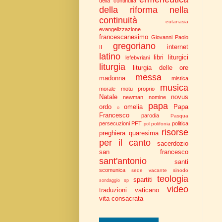
della continuità
della riforma nella
continuità
eutanasia
evangelizzazione
francescanesimo
Giovanni Paolo
gregoriano
internet
II
latino
libri liturgici
lefebvriani
liturgia
liturgia delle ore
messa
madonna
mistica
musica
morale
motu proprio
Natale
novus
newman
nomine
papa
ordo
omelia
Papa
o
Francesco
parodia
Pasqua
persecuzioni
PFT
politica
polifonia
pol
risorse
preghiera
quaresima
per il canto
sacerdozio
san francesco
sant'antonio
santi
scomunica
sede vacante
sinodo
teologia
spartiti
sondaggio
sp
video
traduzioni
vaticano
vita consacrata