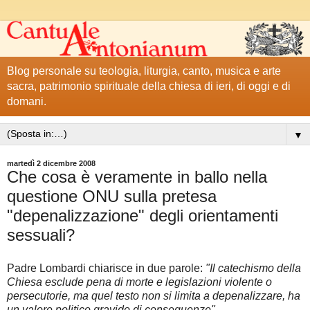
Blog personale su teologia, liturgia, canto, musica e arte
sacra, patrimonio spirituale della chiesa di ieri, di oggi e di
domani.
▼
martedì 2 dicembre 2008
Che cosa è veramente in ballo nella
questione ONU sulla pretesa
"depenalizzazione" degli orientamenti
sessuali?
Padre Lombardi chiarisce in due parole:
"
Il
catechismo della
Chiesa esclude pena di morte e legislazioni violente o
persecutorie, ma quel testo non si limita a depenalizzare, ha
un valore politico gravido di conseguenze".