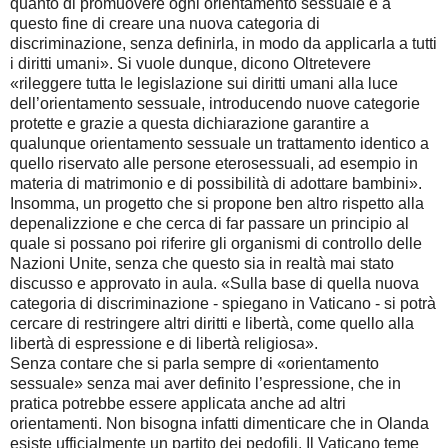
quanto di promuovere ogni orientamento sessuale e a
questo fine di creare una nuova categoria di
discriminazione, senza definirla, in modo da applicarla a tutti
i diritti umani». Si vuole dunque, dicono Oltretevere
«rileggere tutta le legislazione sui diritti umani alla luce
dell’orientamento sessuale, introducendo nuove categorie
protette e grazie a questa dichiarazione garantire a
qualunque orientamento sessuale un trattamento identico a
quello riservato alle persone eterosessuali, ad esempio in
materia di matrimonio e di possibilità di adottare bambini».
Insomma, un progetto che si propone ben altro rispetto alla
depenalizzione e che cerca di far passare un principio al
quale si possano poi riferire gli organismi di controllo delle
Nazioni Unite, senza che questo sia in realtà mai stato
discusso e approvato in aula. «Sulla base di quella nuova
categoria di discriminazione - spiegano in Vaticano - si potrà
cercare di restringere altri diritti e libertà, come quello alla
libertà di espressione e di libertà religiosa».
Senza contare che si parla sempre di «orientamento
sessuale» senza mai aver definito l’espressione, che in
pratica potrebbe essere applicata anche ad altri
orientamenti. Non bisogna infatti dimenticare che in Olanda
esiste ufficialmente un partito dei pedofili. Il Vaticano teme