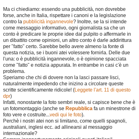
Ma ci chiediamo: essendo una pubblicità, non dovrebbe
forse, anche in Italia, rispettare i canoni e la legislazione
contro la
pubblicità ingannevole
? Inoltre, se la si intende
come messaggio informativo, ogni giornalista sa che un
conto è predicare le proprie idee dal pulpito o affermarle in
un dibattito come opinioni, un altro conto è darle addirittura
per "fatto" certo. Sarebbe bello avere almeno la fonte di
questa notizia, se i buoni atei volessere fornirla. Delle due
l'una: o è pubblicità ingannevole, o è opinione spacciata
come "fatto" e notizia appurata. In entrambe in casi c'è un
problema.
Speriamo che chi di dovere non la lasci passare lisci,
naturalmente impedendo che inizino a circolare queste
scritte scientificamente ridicole! (
Leggete l'art. 11 di questo
dpr
)
Infatti, nonostante la foto sembri reale, si capisce bene che è
un fotomontaggio (anche se
Repubblica
fa un minestrone di
foto vere e costruite...
vedi qui le foto
).
Perchè i nostri atei non si limitano, come quelli spagnoli,
australiani, inglesi ecc. ad allinearsi al messaggio
internazionale?