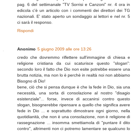
pag. 6 del settimanale "TV Sorrisi e Canzoni" nr. 4 ora in
edicola c'è un articolo con i commenti dei direttori dei TG
nazionali. E' stato aperto un sondaggio ai lettori e nel nr. 5
ci sarà il responso.
Rispondi
Anonimo
5 giugno 2009 alle ore 13:26
credo che dovremmo riflettere sull'immagine di chiesa e
religione cristiana da cui scaturisce questo "slogan":
secondo loro il fatto che Dio non esite potrebbe essere una
brutta notizia, ma non lo è perchè in realtà noi non abbiamo
Bisogno di Dio!
bene, ciò che si pensa dunque è che la fede in Dio, sia una
necessità, una sorta di consolazione al nostro "disagio
esistenziale"... forse, invece di accanirsi contro questo
slogan, bisognerebbe ripensare a quello che significa avere
fede in Dio ... e soprattutto dimostrare ogni giorno, nella
quotidianità, che non è una consolazione, non è religione di
rassegnazione ... insomma smettiamola di "puntare il dito
contro", altrimenti non ci potremo lamentare se qualcuno lo