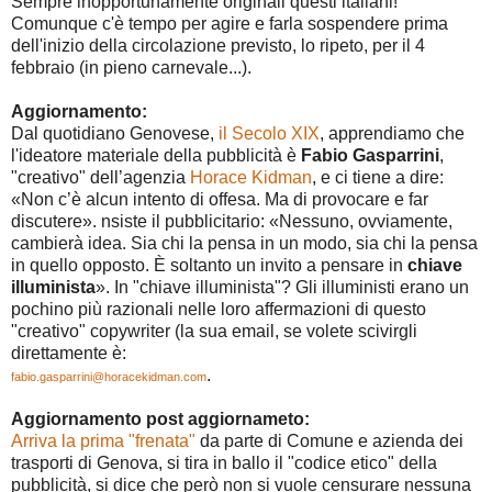
Sempre inopportunamente originali questi italiani!
Comunque c'è tempo per agire e farla sospendere prima
dell'inizio della circolazione previsto, lo ripeto, per il 4
febbraio (in pieno carnevale...).
Aggiornamento:
Dal quotidiano Genovese,
il Secolo XIX
, apprendiamo che
l'ideatore materiale della pubblicità è
Fabio Gasparrini
,
"creativo" dell’agenzia
Horace Kidman
, e ci tiene a dire:
«Non c’è alcun intento di offesa. Ma di provocare e far
discutere». nsiste il pubblicitario: «Nessuno, ovviamente,
cambierà idea. Sia chi la pensa in un modo, sia chi la pensa
in quello opposto. È soltanto un invito a pensare in
chiave
illuminist
a
». In "chiave illuminista"? Gli illuministi erano un
pochino più razionali nelle loro affermazioni di questo
"creativo" copywriter (la sua email, se volete scivirgli
direttamente è:
.
fabio.gasparrini@horacekidman.com
Aggiornamento post aggiornameto:
Arriva la prima "frenata"
da parte di Comune e azienda dei
trasporti di Genova, si tira in ballo il "codice etico" della
pubblicità, si dice che però non si vuole censurare nessuna