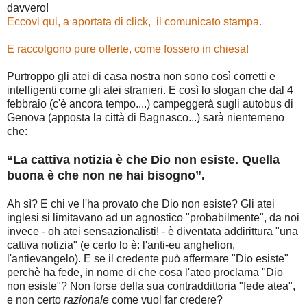
davvero!
Eccovi qui, a aportata di click, il comunicato stampa.
E raccolgono pure offerte, come fossero in chiesa!
Purtroppo gli atei di casa nostra non sono così corretti e
intelligenti come gli atei stranieri. E così lo slogan che dal 4
febbraio (c'è ancora tempo....) campeggerà sugli autobus di
Genova (apposta la città di Bagnasco...) sarà nientemeno
che:
“La cattiva notizia è che Dio non esiste. Quella
buona è che non ne hai bisogno”.
Ah sì? E chi ve l'ha provato che Dio non esiste? Gli atei
inglesi si limitavano ad un agnostico "probabilmente", da noi
invece - oh atei sensazionalisti! - è diventata addirittura "una
cattiva notizia" (e certo lo è: l'anti-eu anghelion,
l'antievangelo). E se il credente può affermare "Dio esiste"
perchè ha fede, in nome di che cosa l'ateo proclama "Dio
non esiste"? Non forse della sua contraddittoria "fede atea",
e non certo
razionale
come vuol far credere?