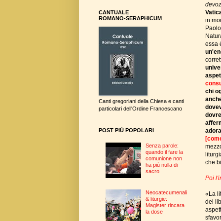
devoz
Vatica
CANTUALE
ROMANO-SERAPHICUM
in mod
Paolo
Natu
essa 
un'en
corre
unive
aspet
consu
chi og
anche
Canti gregoriani della Chiesa e canti
dovev
particolari dell'Ordine Francescano
dovre
affer
adora
POST PIÙ POPOLARI
[come
Senza parole:
mezzo 
quando il fare la
liturg
comunione non
che bi
ha più nulla di
sacro
Poi l'
Neocatecumenali
«La li
& liturgie:
del li
Magister rincara
aspett
la dose
sfavor