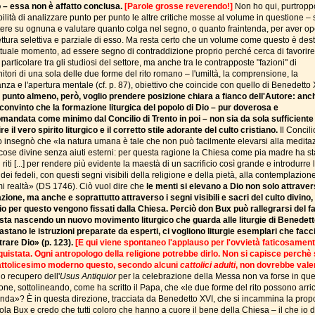
o – essa non è affatto conclusa.
[Parole grosse reverendo!]
Non ho qui, purtroppo
ilità di analizzare punto per punto le altre critiche mosse al volume in questione – 
tere su ognuna e valutare quanto colga nel segno, o quanto fraintenda, per aver op
ettura selettiva e parziale di esso. Ma resta certo che un volume come questo è dest
attuale momento, ad essere segno di contraddizione proprio perché cerca di favorire
articolare tra gli studiosi del settore, ma anche tra le contrapposte "fazioni" di
itori di una sola delle due forme del rito romano – l'umiltà, la comprensione, la
anza e l'apertura mentale (cf. p. 87), obiettivo che coincide con quello di Benedetto 
 punto almeno, però, voglio prendere posizione chiara a fianco dell'Autore: anch
convinto che la formazione liturgica del popolo di Dio – pur doverosa e
mandata come minimo dal Concilio di Trento in poi – non sia da sola sufficiente
re il vero spirito liturgico e il corretto stile adorante del culto cristiano.
Il Concili
o insegnò che «la natura umana è tale che non può facilmente elevarsi alla medita
 cose divine senza aiuti esterni: per questa ragione la Chiesa come pia madre ha sta
 riti [...] per rendere più evidente la maestà di un sacrificio così grande e introdurre 
dei fedeli, con questi segni visibili della religione e della pietà, alla contemplazion
mi realtà» (DS 1746). Ciò vuol dire che
le menti si elevano a Dio non solo attraver
zione, ma anche e soprattutto attraverso i segni visibili e sacri del culto divino,
io per questo vengono fissati dalla Chiesa. Perciò don Bux può rallegrarsi del fa
sta nascendo un nuovo movimento liturgico che guarda alle liturgie di Benedett
astano le istruzioni preparate da esperti, ci vogliono liturgie esemplari che facc
trare Dio» (p. 123).
[E qui viene spontaneo l'applauso per l'ovvietà faticosamen
quistata. Ogni antropologo della religione potrebbe dirlo. Non si capisce perchè 
attolicesimo moderno questo, secondo alcuni
cattolici adulti
, non dovrebbe vale
no recupero dell'
Usus Antiquior
per la celebrazione della Messa non va forse in qu
one, sottolineando, come ha scritto il Papa, che «le due forme del rito possono arric
enda»? È in questa direzione, tracciata da Benedetto XVI, che si incammina la prop
ola Bux e credo che tutti coloro che hanno a cuore il bene della Chiesa – il che io 