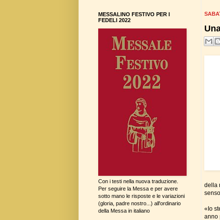
SABA
MESSALINO FESTIVO PER I
FEDELI 2022
Una
Con i testi nella nuova traduzione.
della 
Per seguire la Messa e per avere
senso
sotto mano le risposte e le variazioni
(gloria, padre nostro...) all'ordinario
«Io s
della Messa in italiano
anno p