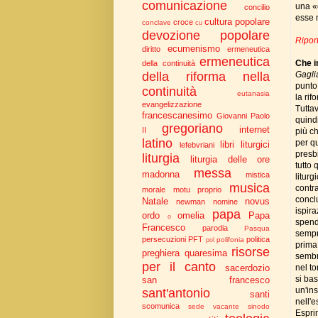
comunicazione
una «c
concilio
esse 
cultura popolare
croce
conclave
cu
devozione popolare
Riport
ecumenismo
diritto
ermeneutica
ermeneutica
Che i
della continuità
Gagli
della riforma nella
punto:
continuità
eutanasia
la rif
evangelizzazione
Tutta
francescanesimo
Giovanni Paolo
quind
gregoriano
internet
II
più ch
latino
per qu
libri liturgici
lefebvriani
presbi
liturgia
liturgia delle ore
tutto 
messa
madonna
mistica
liturg
musica
contra
morale
motu proprio
concl
Natale
novus
newman
nomine
ispir
papa
ordo
omelia
Papa
o
spend
Francesco
parodia
Pasqua
sempre
persecuzioni
PFT
politica
polifonia
pol
prima
risorse
preghiera
quaresima
sembr
per il canto
nel to
sacerdozio
si bas
san francesco
un'in
sant'antonio
santi
nell'e
scomunica
sede vacante
sinodo
Espri