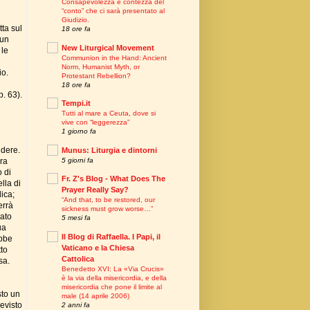
Consapevolezza e contezza del
“conto” che ci sarà presentato al
Giudizio.
tta sul
18 ore fa
 un
New Liturgical Movement
 le
Communion in the Hand: Ancient
Norm, Humanist Myth, or
io.
Protestant Rebellion?
18 ore fa
p. 63).
Tempi.it
Tutti al mare a Ceuta, dove si
vive con “leggerezza”
1 giorno fa
ndere.
Munus: Liturgia e dintorni
5 giorni fa
bra
o di
Fr. Z's Blog - What Does The
lla di
Prayer Really Say?
ica;
“And that, to be restored, our
errà
sickness must grow worse…”
mato
5 mesi fa
ua
Il Blog di Raffaella. I Papi, il
ebbe
Vaticano e la Chiesa
tto
Cattolica
sa.
Benedetto XVI: La «Via Crucis»
è la via della misericordia, e della
misericordia che pone il limite al
sto un
male (14 aprile 2006)
evisto
2 anni fa