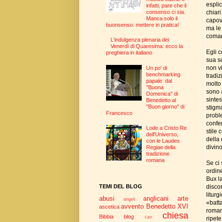
esplic
infatti, pare che il
chiari
consenso ci sia.
Manca solo il
capovo
buonsenso: mettere in pratica!
ma le 
coman
L'indulgenza plenaria dei
Venerdì di Quaresima: ecco la
Egli c
preghiera in italiano
sua s
non vi
Un po' di
benchmarking
tradiz
papale: dal
molto 
"Buona
sono 
Domenica" di
sintes
Benedetto al
"Buon giorno" di
stigma
Francesco
probl
confe
Lode a Cristo Re
stile 
dell'Universo,
della 
con le Laudes
divino
Regiae della
tradizione
romana
Se ci 
ordine
Bux la
disco
TEMI DEL BLOG
liturg
abusi
anglicani
arte
angeli
«batta
avvento
Benedetto XVI
ascetica
romano
chiesa
Bibbia
blog
can
ripete