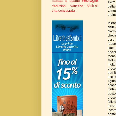
teologia
spartiti
sondaggio
sp
1962 
video
traduzioni
vaticano
della 
vita consacrata
annus)
ordin
In co
delle
Gagli
che, 
esso:
rappr
sacra
decis
"conc
Motu p
molto
proces
don B
accom
«giun
riconc
tratta
postc
presen
fatto
all'An
incom
come 