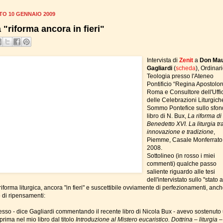
TO 10 GENNAIO 2009
 "riforma ancora in fieri"
Intervista di
Zenit
a
Don Ma
Gagliardi
(
scheda
)
, Ordinari
Teologia presso l'Ateneo
Pontificio “Regina Apostolor
Roma e Consultore dell'Uffi
delle Celebrazioni Liturgich
Sommo Pontefice sullo sfon
libro di N. Bux,
La riforma di
Benedetto XVI. La liturgia tr
innovazione e tradizione
,
Piemme, Casale Monferrato
2008.
Sottolineo (in rosso i miei
commenti) qualche passo
saliente riguardo alle tesi
dell'intervistato sullo "stato 
riforma liturgica, ancora "in fieri" e suscettibile ovviamente di perfezionamenti, anc
 di ripensamenti:
tesso - dice Gagliardi commentando il recente libro di Nicola Bux - avevo sostenuto
rima nel mio libro dal titolo
Introduzione al Mistero eucaristico. Dottrina – liturgia –