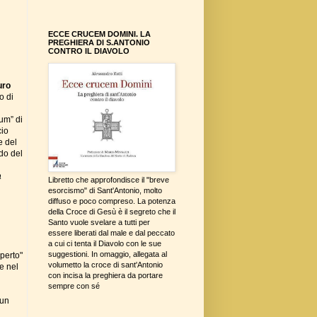
ECCE CRUCEM DOMINI. LA
PREGHIERA DI S.ANTONIO
CONTRO IL DIAVOLO
uro
o di
um” di
cio
e del
do del
a
Libretto che approfondisce il "breve
esorcismo" di Sant'Antonio, molto
diffuso e poco compreso. La potenza
della Croce di Gesù è il segreto che il
Santo vuole svelare a tutti per
essere liberati dal male e dal peccato
a cui ci tenta il Diavolo con le sue
suggestioni. In omaggio, allegata al
aperto"
volumetto la croce di sant'Antonio
he nel
con incisa la preghiera da portare
sempre con sé
 un