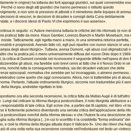
itamente in origine) ha tuttavia dei forti appoggi giuridici, sui quali converrebbe es
. Perché ci sono degli atti giuridici che hanno permesso o istituito questo
lgimento, e non solo le pressioni di attivisti o il mimetismo delle équipes di anima
decisioni di vescovi, le decisioni di dicasteri e consigli della Curia debitamente
date, e i discorsi stessi di Paolo VI che esprimono il suo assenso».
ontinua in seguito: «L'Autore menziona tuttavia le critiche del rito riformato (e non d
ola pratica) fatte da mons. Klaus Gamber, Lorenzo Bianchi e Martin Mosebach, ma 
 insiste. Tatticamente, egli rigetta mano a mano, in una simmetria retorica perfetta,
ionalisti e progressisti. Avendo fatto ciò, egli può ripartire con nuovo slancio in una c
ampia degli abusi liturgici». Tuttavia, avvisa Dumont, «gli abusi così stigmatizzati 
altro che la pratica più o meno universalmente diffusa del nuovo Ordo dopo il 1969»
i, la critica di Dumont consiste nel riconoscere il seguente difetto nell'opera di don 
tizzerebbe gli abusi, ma farebbe solo brevi cenni al fatto che è il Novus Ordo in sé 
ema, nonché tutta la conseguente normativa, sia dei dicasteri vaticani che delle
renze episcopali; normativa che avrebbe per lui incoraggiato, o almeno permesso,
celebrativo come quello che oggi conosciamo. Allora, non si tratterebbe più di abusi
norma. Pertanto, l'attuale ordinamento liturgico, siccome non tradurrebbe più il sen
 della liturgia, andrebbe rigettato in toto.
spostiamo ora alla seconda recensione, la critica fatta da Matias Augé è di tutt'altro
. Lungi dal criticare la riforma liturgica postconciliare, il noto liturgista attribuisce a
 responsabilità di tale critica. Egli scrive che, a partire dal III capitolo, nel libro «il t
rso è fortemente polemico diventando una serrata critica dell'applicazione della rif
ica postconciliare nonché della riforma stessa» e che l'Autore fa una descrizione de
glia sulla riforma liturgica [...] in cui lo sconfitto è la cosiddetta "forma ordinaria" del 
, e cioè la riforma della liturgia attuata dopo il Vaticano II». Uno dei rilievi che Au
 più di una volta nella sua recensione consiste nell'individuare nel testo un «intrec