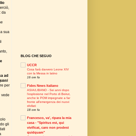
lio
erciò,
: da
he
la sua
i
anto,
BLOG CHE SEGUO
te
UCCR
Cosa farà davvero Leone XIV
con la Messa in latino
esa ad
16 ore fa
quasi
re per
Fides News Italiano
ASIA/LIBANO - Sei anni dopo
l’esplosione nel Porto di Beirut,
i vede
anche le POM impegnate a far
fronte all’emergenza dei nuovi
sfollati
18 ore fa
Francesco, va’, ripara la mia
tolo
casa - "Spiritus est, qui
do gli
vivificat, caro non prodest
dati
quidquam"
a