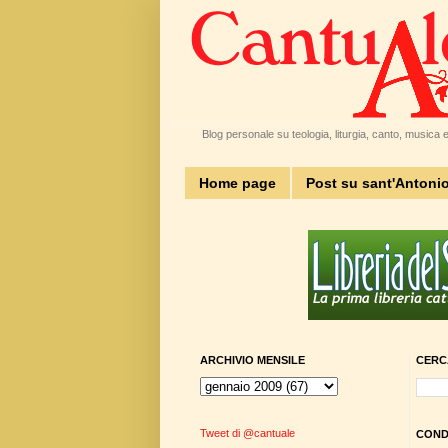
Blog personale su teologia, liturgia, canto, musica e 
Home page
Post su sant'Antoni
ARCHIVIO MENSILE
CERC
Tweet di @cantuale
CONDI