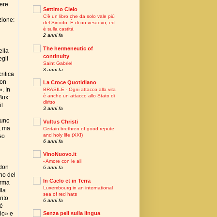
sere
Settimo Cielo
C’è un libro che da solo vale più
zione:
del Sinodo. È di un vescovo, ed
è sulla castità
2 anni fa
The hermeneutic of
ella
continuity
egli
Saint Gabriel
3 anni fa
ritica
non
La Croce Quotidiano
. In
BRASILE - Ogni attacco alla vita
è anche un attacco allo Stato di
Bux:
diritto
il
3 anni fa
 uno
Vultus Christi
, ma
Certain brethren of good repute
and holy life (XXI)
so
6 anni fa
VinoNuovo.it
- Amore con le ali
 don
6 anni fa
ono del
In Caelo et in Terra
orma
Luxembourg in an international
lla
sea of red hats
rito
6 anni fa
gé
cio» e
Senza peli sulla lingua