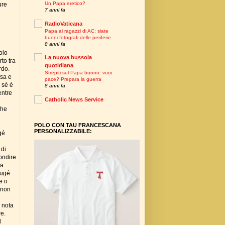
Un Papa eretico?
ure
7 anni fa
RadioVaticana
Papa ai ragazzi di AC: siate
buoni fotografi delle periferie
8 anni fa
olo
La nuova bussola
to tra
quotidiana
rdo.
Strepiti sul Papa buono: vuoi
ssa e
pace? Prepara la guerra
 sé è
8 anni fa
entre
Catholic News Service
che
POLO CON TAU FRANCESCANA
PERSONALIZZABILE:
gé
 di
ondire
ta
Augé
e o
o non
 nota
re.
l