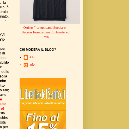
, la
si può
erato
inato,
 – in
Ordine Francescano Secolare -
Secular Franciscans Embroidered
XVI.
Polo
'io
 per
CHI MODERA IL BLOG?
o di
A.R.
zione
bilito
Info
le
e delle
so la
 che
tto
o XVI;
iano
te
solo
re]
esta
chirsi
osta
do per