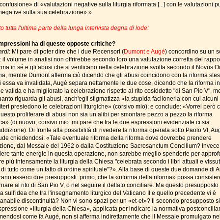
onfusione» di «valutazioni negative sulla liturgia riformata [...] con le valutazioni p
negative sulla sua celebrazione».»
o tutta l'ultima parte della lunga intervista degna di lode:
mpressioni ha di queste opposte critiche?
ardi
: Mi pare di poter dire che i due Recensori (
Dumont e Augé
) concordino su un s
 il volume in analisi non offrirebbe secondo loro una valutazione corretta del rappor
orma in sé e gli abusi che si verificano nella celebrazione svolta secondo il Novus O
via, mentre Dumont afferma ciò dicendo che gli abusi coincidono con la riforma ste
i essa va invalidata, Augé separa nettamente le due cose, dicendo che la riforma in
e valida e ha migliorato la celebrazione rispetto al rito cosiddetto "di San Pio V", m
anto riguarda gli abusi, anch'egli stigmatizza «la stupida faciloneria con cui alcuni
teri presiedono le celebrazioni liturgiche» (corsivo mio); e conclude: «Vorrei però 
questo proliferare di abusi non sia un alibi per smontare pezzo a pezzo la riforma
ica» (di nuovo, corsivo mio: mi pare che tra le due espressioni evidenziate ci sia
ddizione). Di fronte alla possibilità di rivedere la riforma operata sotto Paolo VI, Au
ude chiedendosi: «Tale eventuale riforma della riforma dove dovrebbe prendere
azione, dal Messale del 1962 o dalla Costituzione Sacrosanctum Concilium? Invece
ere tante energie in questa operazione, non sarebbe meglio spenderle per approf
 più intensamente la liturgia della Chiesa "celebrata secondo i libri attuali e vissu
 di tutto come un fatto di ordine spirituale"?». Alla base di queste due domande di 
ano esserci due presupposti: primo, che la «riforma della riforma» possa consister
rnare al rito di San Pio V, o nel seguire il dettato conciliare. Ma questo presuppost
a sull'idea che tra l'insegnamento liturgico del Vaticano II e quello precedente vi è
sanabile discontinuità? Non vi sono spazi per un «et-et»? Il secondo presupposto si
spressione «liturgia della Chiesa», applicata per indicare la normativa postconcilia
mendosi come fa Augé, non si afferma indirettamente che il Messale promulgato ne