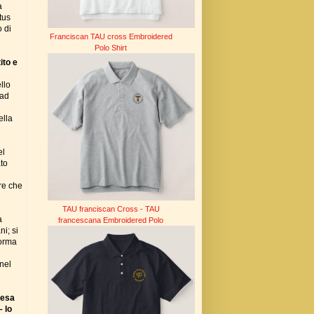
a
tus
o di
Franciscan TAU cross Embroidered
Polo Shirt
ito e
llo
 ad
ella
el
ato
are che
TAU franciscan Cross - TAU
a
francescana Embroidered Polo
i; si
forma
nel
resa
– lo