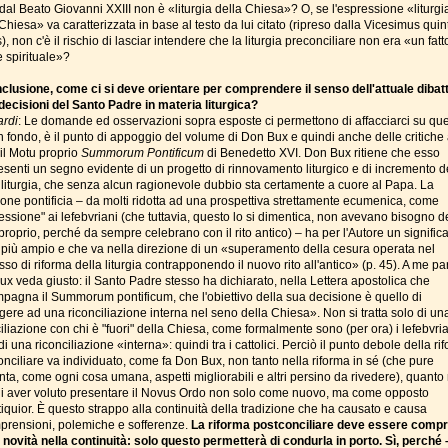
dal Beato Giovanni XXIII non è «liturgia della Chiesa»? O, se l'espressione «liturgi
Chiesa» va caratterizzata in base al testo da lui citato (ripreso dalla Vicesimus quin
, non c'è il rischio di lasciar intendere che la liturgia preconciliare non era «un fatt
e spirituale»?
nclusione, come ci si deve orientare per comprendere il senso dell'attuale dibatt
 decisioni del Santo Padre in materia liturgica?
ardi
: Le domande ed osservazioni sopra esposte ci permettono di affacciarci su que
in fondo, è il punto di appoggio del volume di Don Bux e quindi anche delle critiche
 il Motu proprio
Summorum Pontificum
di Benedetto XVI. Don Bux ritiene che esso
esenti un segno evidente di un progetto di rinnovamento liturgico e di incremento d
 liturgia, che senza alcun ragionevole dubbio sta certamente a cuore al Papa. La
ione pontificia – da molti ridotta ad una prospettiva strettamente ecumenica, come
essione" ai lefebvriani (che tuttavia, questo lo si dimentica, non avevano bisogno d
roprio, perché da sempre celebrano con il rito antico) – ha per l'Autore un signific
 più ampio e che va nella direzione di un «superamento della cesura operata nel
so di riforma della liturgia contrapponendo il nuovo rito all'antico» (p. 45). A me p
ux veda giusto: il Santo Padre stesso ha dichiarato, nella Lettera apostolica che
pagna il Summorum pontificum, che l'obiettivo della sua decisione è quello di
gere ad una riconciliazione interna nel seno della Chiesa». Non si tratta solo di un
iliazione con chi è "fuori" della Chiesa, come formalmente sono (per ora) i lefebvrian
 di una riconciliazione «interna»: quindi tra i cattolici. Perciò il punto debole della ri
onciliare va individuato, come fa Don Bux, non tanto nella riforma in sé (che pure
ta, come ogni cosa umana, aspetti migliorabili e altri persino da rivedere), quanto 
 di aver voluto presentare il Novus Ordo non solo come nuovo, ma come opposto
tiquior. È questo strappo alla continuità della tradizione che ha causato e causa
prensioni, polemiche e sofferenze.
La riforma postconciliare deve essere comp
novità nella continuità: solo questo permetterà di condurla in porto. Sì, perché 