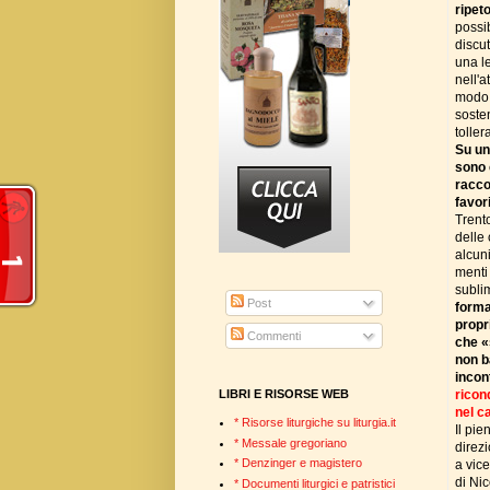
ripet
possib
discu
una l
nell'
modo p
sosten
toller
Su un
sono 
racco
favori
Trent
delle
alcuni
menti 
subli
Post
forma
propr
Commenti
che «
non b
incon
ricon
LIBRI E RISORSE WEB
nel c
* Risorse liturgiche su liturgia.it
Il pie
* Messale gregoriano
direzi
* Denzinger e magistero
a vic
di Nic
* Documenti liturgici e patristici