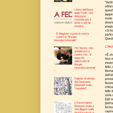
"dest
oltran
L'inno dell'Anno
quest'
della Fede: una
tappet
delusione
invito
cocente per il
diver
testo e per la
musica
pregiu
«Si tr
E Magister suona la carica
partic
contro la "liturgia
Questo
neocatecumenale"
Criti
Per favore, non
gridate pro o
«È ch
contro che: "il
papa ha
Non m
approvato le
esserc
liturgie
fatto
neocatecumenali
Berna
"..
dall'a
Fatima: in diretta
pross
dal Santuario.
favore
Webcam sulla
critic
"capelina"
fatto 
sulla 
Egli s
L'Osservatore
[dell'
Romano invita a
formu
non litigare sulla
capovo
musica sacra: e