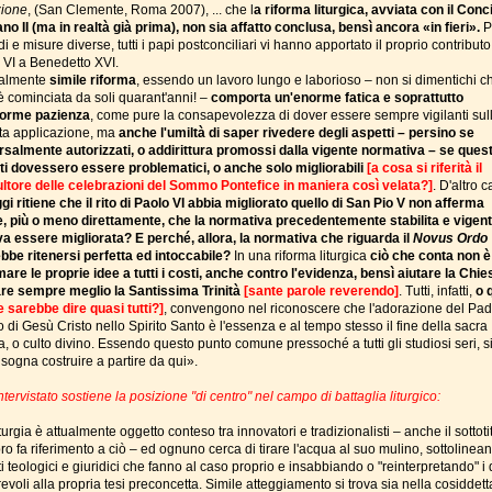
ione
, (San Clemente, Roma 2007), ... che l
a riforma liturgica, avviata con il Conci
no II (ma in realtà già prima), non sia affatto conclusa, bensì ancora «in fieri».
P
i e misure diverse, tutti i papi postconciliari vi hanno apportato il proprio contributo
 VI a Benedetto XVI.
ralmente
simile riforma
, essendo un lavoro lungo e laborioso – non si dimentichi c
è cominciata da soli quarant'anni! –
comporta un'enorme fatica e soprattutto
orme pazienza
, come pure la consapevolezza di dover essere sempre vigilanti sul
tta applicazione, ma
anche l'umiltà di saper rivedere degli aspetti – persino se
rsalmente autorizzati, o addirittura promossi dalla vigente normativa – se quest
ti dovessero essere problematici
, o anche solo migliorabili
[a cosa si riferità il
ltore delle celebrazioni del Sommo Pontefice in maniera così velata?]
. D'altro c
gi ritiene che il rito di Paolo VI abbia migliorato quello di San Pio V non afferma
, più o meno direttamente, che la normativa precedentemente stabilita e vigen
a essere migliorata? E perché, allora, la normativa che riguarda il
Novus Ordo
bbe ritenersi perfetta ed intoccabile?
In una riforma liturgica
ciò che conta non è
mare le proprie idee a tutti i costi, anche contro l'evidenza, bensì aiutare la Chi
re sempre meglio la Santissima Trinità
[sante parole reverendo]
. Tutti, infatti,
o 
 sarebbe dire quasi tutti?]
, convengono nel riconoscere che l'adorazione del Pad
di Gesù Cristo nello Spirito Santo è l'essenza e al tempo stesso il fine della sacra
ia, o culto divino. Essendo questo punto comune pressoché a tutti gli studiosi seri, s
sogna costruire a partire da qui».
intervistato sostiene la posizione "di centro" nel campo di battaglia liturgico:
turgia è attualmente oggetto conteso tra innovatori e tradizionalisti – anche il sottoti
bro fa riferimento a ciò – ed ognuno cerca di tirare l'acqua al suo mulino, sottolinean
i teologici e giuridici che fanno al caso proprio e insabbiando o "reinterpretando" i 
evoli alla propria tesi preconcetta. Simile atteggiamento si trova sia nella cosiddett