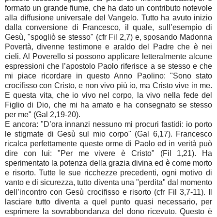
formato un grande fiume, che ha dato un contributo notevole
alla diffusione universale del Vangelo. Tutto ha avuto inizio
dalla conversione di Francesco, il quale, sull’esempio di
Gesù, "spogliò se stesso" (cfr Fil 2,7) e, sposando Madonna
Povertà, divenne testimone e araldo del Padre che è nei
cieli. Al Poverello si possono applicare letteralmente alcune
espressioni che l’apostolo Paolo riferisce a se stesso e che
mi piace ricordare in questo Anno Paolino: "Sono stato
crocifisso con Cristo, e non vivo più io, ma Cristo vive in me.
E questa vita, che io vivo nel corpo, la vivo nella fede del
Figlio di Dio, che mi ha amato e ha consegnato se stesso
per me" (Gal 2,19-20).
E ancora: "D’ora innanzi nessuno mi procuri fastidi: io porto
le stigmate di Gesù sul mio corpo" (Gal 6,17). Francesco
ricalca perfettamente queste orme di Paolo ed in verità può
dire con lui: "Per me vivere è Cristo" (Fil 1,21). Ha
sperimentato la potenza della grazia divina ed è come morto
e risorto. Tutte le sue ricchezze precedenti, ogni motivo di
vanto e di sicurezza, tutto diventa una "perdita" dal momento
dell’incontro con Gesù crocifisso e risorto (cfr Fil 3,7-11). Il
lasciare tutto diventa a quel punto quasi necessario, per
esprimere la sovrabbondanza del dono ricevuto. Questo è