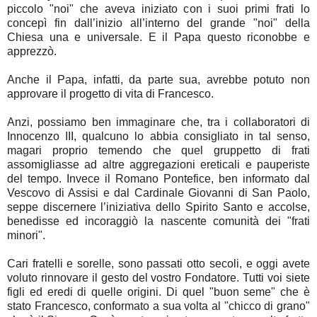
piccolo "noi" che aveva iniziato con i suoi primi frati lo
concepì fin dall’inizio all’interno del grande "noi" della
Chiesa una e universale. E il Papa questo riconobbe e
apprezzò.
Anche il Papa, infatti, da parte sua, avrebbe potuto non
approvare il progetto di vita di Francesco.
Anzi, possiamo ben immaginare che, tra i collaboratori di
Innocenzo III, qualcuno lo abbia consigliato in tal senso,
magari proprio temendo che quel gruppetto di frati
assomigliasse ad altre aggregazioni ereticali e pauperiste
del tempo. Invece il Romano Pontefice, ben informato dal
Vescovo di Assisi e dal Cardinale Giovanni di San Paolo,
seppe discernere l’iniziativa dello Spirito Santo e accolse,
benedisse ed incoraggiò la nascente comunità dei "frati
minori".
Cari fratelli e sorelle, sono passati otto secoli, e oggi avete
voluto rinnovare il gesto del vostro Fondatore. Tutti voi siete
figli ed eredi di quelle origini. Di quel "buon seme" che è
stato Francesco, conformato a sua volta al "chicco di grano"