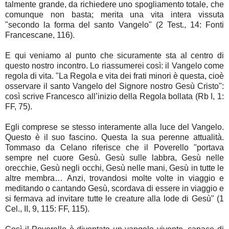
talmente grande, da richiedere uno spogliamento totale, che
comunque non basta; merita una vita intera vissuta
"secondo la forma del santo Vangelo" (2 Test., 14: Fonti
Francescane, 116).
E qui veniamo al punto che sicuramente sta al centro di
questo nostro incontro. Lo riassumerei così: il Vangelo come
regola di vita. "La Regola e vita dei frati minori è questa, cioè
osservare il santo Vangelo del Signore nostro Gesù Cristo":
così scrive Francesco all’inizio della Regola bollata (Rb I, 1:
FF, 75).
Egli comprese se stesso interamente alla luce del Vangelo.
Questo è il suo fascino. Questa la sua perenne attualità.
Tommaso da Celano riferisce che il Poverello "portava
sempre nel cuore Gesù. Gesù sulle labbra, Gesù nelle
orecchie, Gesù negli occhi, Gesù nelle mani, Gesù in tutte le
altre membra… Anzi, trovandosi molte volte in viaggio e
meditando o cantando Gesù, scordava di essere in viaggio e
si fermava ad invitare tutte le creature alla lode di Gesù" (1
Cel., II, 9, 115: FF, 115).