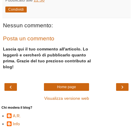
Pubblicato alle
22:30
Condividi
Nessun commento:
Posta un commento
Lascia qui il tuo commento all'articolo. Lo
leggerò e cercherò di pubblicarlo quanto
prima. Grazie del tuo prezioso contributo al
blog!
‹
›
Home page
Visualizza versione web
Chi modera il blog?
A.R.
Info