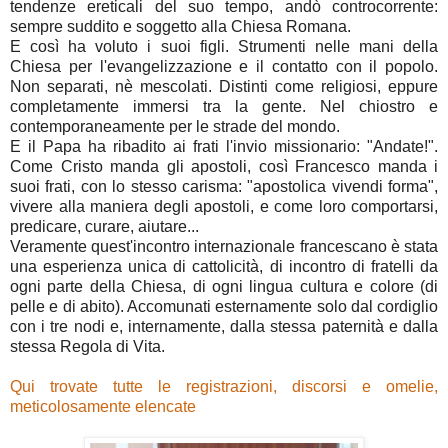
tendenze ereticali del suo tempo, andò controcorrente:
sempre suddito e soggetto alla Chiesa Romana.
E così ha voluto i suoi figli. Strumenti nelle mani della
Chiesa per l'evangelizzazione e il contatto con il popolo.
Non separati, nè mescolati. Distinti come religiosi, eppure
completamente immersi tra la gente. Nel chiostro e
contemporaneamente per le strade del mondo.
E il Papa ha ribadito ai frati l'invio missionario: "Andate!".
Come Cristo manda gli apostoli, così Francesco manda i
suoi frati, con lo stesso carisma: "apostolica vivendi forma",
vivere alla maniera degli apostoli, e come loro comportarsi,
predicare, curare, aiutare...
Veramente quest'incontro internazionale francescano è stata
una esperienza unica di cattolicità, di incontro di fratelli da
ogni parte della Chiesa, di ogni lingua cultura e colore (di
pelle e di abito). Accomunati esternamente solo dal cordiglio
con i tre nodi e, internamente, dalla stessa paternità e dalla
stessa Regola di Vita.
Qui trovate tutte le registrazioni, discorsi e omelie,
meticolosamente elencate