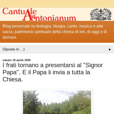
Blog personale su teologia, liturgia, canto, musica e arte
sacra, patrimonio spirituale della chiesa di ieri, di oggi e di
domani.
▼
sabato 18 aprile 2009
I frati tornano a presentarsi al "Signor
Papa". E il Papa li invia a tutta la
Chiesa.