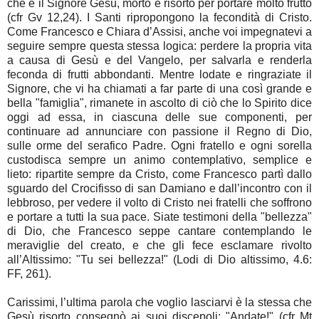
che è il Signore Gesù, morto e risorto per portare molto frutto
(cfr Gv 12,24). I Santi ripropongono la fecondità di Cristo.
Come Francesco e Chiara d’Assisi, anche voi impegnatevi a
seguire sempre questa stessa logica: perdere la propria vita
a causa di Gesù e del Vangelo, per salvarla e renderla
feconda di frutti abbondanti. Mentre lodate e ringraziate il
Signore, che vi ha chiamati a far parte di una così grande e
bella "famiglia", rimanete in ascolto di ciò che lo Spirito dice
oggi ad essa, in ciascuna delle sue componenti, per
continuare ad annunciare con passione il Regno di Dio,
sulle orme del serafico Padre. Ogni fratello e ogni sorella
custodisca sempre un animo contemplativo, semplice e
lieto: ripartite sempre da Cristo, come Francesco partì dallo
sguardo del Crocifisso di san Damiano e dall’incontro con il
lebbroso, per vedere il volto di Cristo nei fratelli che soffrono
e portare a tutti la sua pace. Siate testimoni della "bellezza"
di Dio, che Francesco seppe cantare contemplando le
meraviglie del creato, e che gli fece esclamare rivolto
all’Altissimo: "Tu sei bellezza!" (Lodi di Dio altissimo, 4.6:
FF, 261).
Carissimi, l’ultima parola che voglio lasciarvi è la stessa che
Gesù risorto consegnò ai suoi discepoli: "Andate!" (cfr Mt