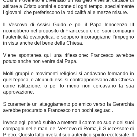
Così il Poverello è diventato un vangelo vivente, capace di
attirare a Cristo uomini e donne di ogni tempo, specialmente
i giovani, che preferiscono la radicalità alle mezze misure.
Il Vescovo di Assisi Guido e poi il Papa Innocenzo III
riconobbero nel proposito di Francesco e dei suoi compagni
l’autenticità evangelica, e seppero incoraggiarne l’impegno
in vista anche del bene della Chiesa.
Viene spontanea qui una riflessione: Francesco avrebbe
potuto anche non venire dal Papa.
Molti gruppi e movimenti religiosi si andavano formando in
quell’epoca, e alcuni di essi si contrapponevano alla Chiesa
come istituzione, o per lo meno non cercavano la sua
approvazione.
Sicuramente un atteggiamento polemico verso la Gerarchia
avrebbe procurato a Francesco non pochi seguaci.
Invece egli pensò subito a mettere il cammino suo e dei suoi
compagni nelle mani del Vescovo di Roma, il Successore di
Pietro. Questo fatto rivela il suo autentico spirito ecclesiale. Il