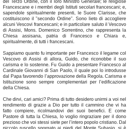
del Terzo Ordine, con il loro Ministro Generale; le religiose
Francescane e i membri degli Istituti secolari francescani; e,
sapendole spiritualmente presenti, le Suore Clarisse, che
costituiscono il "secondo Ordine". Sono lieto di accogliere
alcuni Vescovi francescani; e in particolare saluto il Vescovo
di Assisi, Mons. Domenico Sorrentino, che rappresenta la
Chiesa assisana, patria di Francesco e Chiara e,
spiritualmente, di tutti i francescani.
Sappiamo quanto fu importante per Francesco il legame col
Vescovo di Assisi di allora, Guido, che riconobbe il suo
carisma e lo sostenne. Fu Guido a presentare Francesco al
Cardinale Giovanni di San Paolo, il quale poi lo introdusse
dal Papa favorendo l’approvazione della Regola. Carisma e
Istituzione sono sempre complementari per l’edificazione
della Chiesa.
Che dirvi, cari amici? Prima di tutto desidero unirmi a voi nel
rendimento di grazie a Dio per tutto il cammino che vi ha
fatto compiere, ricolmandovi dei suoi benefici. E come
Pastore di tutta la Chiesa, lo voglio ringraziare per il dono
prezioso che voi stessi siete per l’intero popolo cristiano. Dal
piccolo ruscello sgorgato ai piedi del Monte Subasio, si è