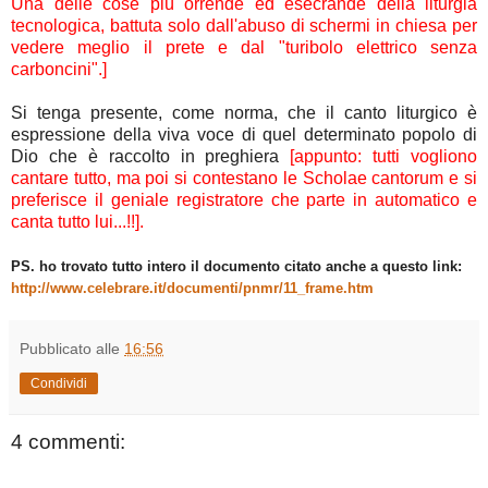
Una delle cose più orrende ed esecrande della liturgia
tecnologica, battuta solo dall'abuso di schermi in chiesa per
vedere meglio il prete e dal "turibolo elettrico senza
carboncini".]
Si tenga presente, come norma, che il canto liturgico è
espressione della viva voce di quel determinato popolo di
Dio che è raccolto in preghiera
[appunto: tutti vogliono
cantare tutto, ma poi si contestano le Scholae cantorum e si
preferisce il geniale registratore che parte in automatico e
canta tutto lui...!!].
PS. ho trovato tutto intero il documento citato anche a questo link:
http://www.celebrare.it/documenti/pnmr/11_frame.htm
Pubblicato alle
16:56
Condividi
4 commenti: