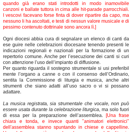
quando già erano stati introdotti in modo inamovibile
canzoni e ballate tuttora in cima alle hit-parade parrocchiali.
I vescovi facevano forse finta di dover ripartire da capo, ma
nessuno li ha ascoltati, e testi di nessun valore musicale e di
pessimo contenuto dottrinale sono ancora lì.]
Ogni diocesi abbia cura di segnalare un elenco di canti da
ese guire nelle celebrazioni diocesane tenendo presenti le
indicazioni regionali e nazionali per la formazione di un
repertorio comune. Anche per l’esecuzione dei canti si curi
con attenzione l’uso dell’impianto di diffusione.
Per quanto riguarda il sostegno strumentale si usi preferibil
mente l’organo a canne o con il consenso dell’Ordinario,
sentita la Commissione di liturgia e musica, anche altri
strumenti che siano adatti all’uso sacro o vi si possano
adattare.
La musica registrata, sia strumentale che vocale, non può
essere usata durante la celebrazione liturgica
, ma solo fuori
di essa per la preparazione dell’assemblea.
[Una frase
chiara e tonda, e invece quanti "animatori elettronici"
dell'assemblea stanno spuntando in chiese e cappelline.