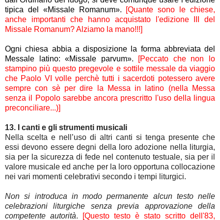
tipica del «Missale Romanum».
[Quante sono le chiese,
anche importanti che hanno acquistato l'edizione III del
Missale Romanum? Alziamo la mano!!!]
Ogni chiesa abbia a disposizione la forma abbreviata del
Messale latino: «Missale parvum».
[Peccato che non lo
stampino più questo pregevole e sottile messale da viaggio
che Paolo VI volle perchè tutti i sacerdoti potessero avere
sempre con sè per dire la Messa in latino (nella Messa
senza il Popolo sarebbe ancora prescritto l'uso della lingua
preconciliare...)]
13. I canti e gli strumenti musicali
Nella scelta e nell’uso di altri canti si tenga presente che
essi devono essere degni della loro adozione nella liturgia,
sia per la sicurezza di fede nel contenuto testuale, sia per il
valore musicale ed anche per la loro opportuna collocazione
nei vari momenti celebrativi secondo i tempi liturgici.
Non si introduca in modo permanente alcun testo nelle
celebrazioni liturgiche senza previa approvazione della
competente autorit
à
.
[Questo testo è stato scritto dell'83,