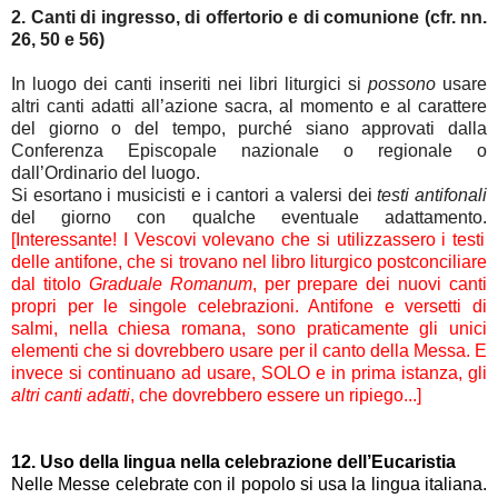
2. Canti di ingresso, di offertorio e di comunione (cfr. nn.
26, 50 e 56)
In luogo dei canti inseriti nei libri liturgici si
possono
usare
altri canti adatti all’azione sacra, al momento e al carattere
del giorno o del tempo, purché siano approvati dalla
Conferenza Episcopale nazionale o regionale o
dall’Ordinario del luogo.
Si esortano i musicisti e i cantori a valersi dei
testi antifonali
del giorno con qualche eventuale adattamento.
[Interessante! I Vescovi volevano che si utilizzassero i testi
delle antifone, che si trovano nel libro liturgico postconciliare
dal titolo
Graduale Romanum
, per prepare dei nuovi canti
propri per le singole celebrazioni. Antifone e versetti di
salmi, nella chiesa romana, sono praticamente gli unici
elementi che si dovrebbero usare per il canto della Messa. E
invece si continuano ad usare, SOLO e in prima istanza, gli
altri canti adatti
, che dovrebbero essere un ripiego...]
12. Uso della lingua nella celebrazione dell’Eucaristia
Nelle Messe celebrate con il popolo si usa la lingua italiana.