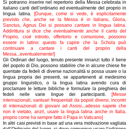
Si potranno inserire nel repertorio della Messa celebrata in
italiano canti dell’ordinario ed eventualmente del proprio in
lingua latina.
[Dunque, come si vede, è esplicitamente
previsto che, anche se la Messa è in italiano, Gloria,
Sanctus, Agnus Dei si possano cantare in lingua latina.
Addirittura si dice che
eventualmente
anche il canto del
Proprio, cioè introito, offertorio e comunione, possono
essere in latino: questo fa capire che la Schola può
continuare a cantare i canti del proprio della
Messa...eventualemente!]
Gli Ordinari del luogo, tenuto presente innanzi tutto il bene
del popolo di Dio, possono stabilire che in alcune chiese fre
quentate da fedeli di diverse nazionalità si possa usare o la
lingua propria dei presenti, se appartenenti al medesimo
gruppo linguistico, o la lingua latina avendo cura di
proclamare le letture bibliche e formulare la preghiera dei
fedeli nelle varie lingue dei partecipanti.
[Messe
internazionali, santuari frequentati da popoli diversi, incontri
di internazionali di giovani ad Assisi...adesso sapete che
non è vietato, anzi!, usare la lingua latina anche in Italia,
proprio come ha sempre fatto il Papa in Vaticano]
In altri casi previsti in base ad una vera motivazione vagliata
dall’Ordinario del luogo, si deve comunque usare l’edizione