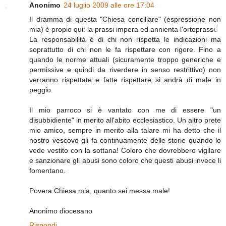
Anonimo
24 luglio 2009 alle ore 17:04
Il dramma di questa "Chiesa conciliare" (espressione non
mia) è propio qui: la prassi impera ed annienta l'ortoprassi.
La responsabilità è di chi non rispetta le indicazioni ma
soprattutto di chi non le fa rispettare con rigore. Fino a
quando le norme attuali (sicuramente troppo generiche e
permissive e quindi da riverdere in senso restrittivo) non
verranno rispettate e fatte rispettare si andrà di male in
peggio.
Il mio parroco si è vantato con me di essere "un
disubbidiente" in merito all'abito ecclesiastico. Un altro prete
mio amico, sempre in merito alla talare mi ha detto che il
nostro vescovo gli fa continuamente delle storie quando lo
vede vestito con la sottana! Coloro che dovrebbero vigilare
e sanzionare gli abusi sono coloro che questi abusi invece li
fomentano.
Povera Chiesa mia, quanto sei messa male!
Anonimo diocesano
Rispondi