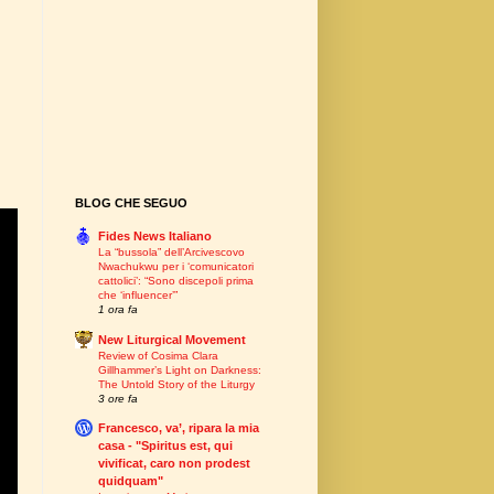
BLOG CHE SEGUO
Fides News Italiano
La “bussola” dell’Arcivescovo
Nwachukwu per i ‘comunicatori
cattolici’: “Sono discepoli prima
che ‘influencer’”
1 ora fa
New Liturgical Movement
Review of Cosima Clara
Gillhammer’s Light on Darkness:
The Untold Story of the Liturgy
3 ore fa
Francesco, va’, ripara la mia
casa - "Spiritus est, qui
vivificat, caro non prodest
quidquam"