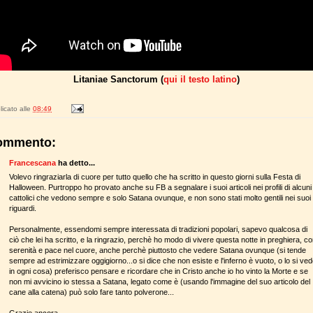
Litaniae Sanctorum (
qui il testo latino
)
icato alle
08:49
ommento:
Francescana
ha detto...
Volevo ringraziarla di cuore per tutto quello che ha scritto in questo giorni sulla Festa di
Halloween. Purtroppo ho provato anche su FB a segnalare i suoi articoli nei profili di alcuni
cattolici che vedono sempre e solo Satana ovunque, e non sono stati molto gentili nei suoi
riguardi.
Personalmente, essendomi sempre interessata di tradizioni popolari, sapevo qualcosa di
ciò che lei ha scritto, e la ringrazio, perchè ho modo di vivere questa notte in preghiera, c
serenità e pace nel cuore, anche perchè piuttosto che vedere Satana ovunque (si tende
sempre ad estrimizzare oggigiorno...o si dice che non esiste e l'inferno è vuoto, o lo si ve
in ogni cosa) preferisco pensare e ricordare che in Cristo anche io ho vinto la Morte e se
non mi avvicino io stessa a Satana, legato come è (usando l'immagine del suo articolo del
cane alla catena) può solo fare tanto polverone...