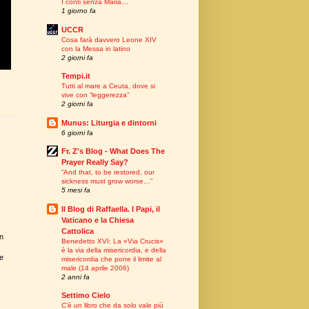
I conti senza Maria…
1 giorno fa
UCCR
Cosa farà davvero Leone XIV
con la Messa in latino
2 giorni fa
Tempi.it
Tutti al mare a Ceuta, dove si
vive con “leggerezza”
2 giorni fa
Munus: Liturgia e dintorni
6 giorni fa
Fr. Z's Blog - What Does The
Prayer Really Say?
“And that, to be restored, our
sickness must grow worse…”
5 mesi fa
Il Blog di Raffaella. I Papi, il
Vaticano e la Chiesa
Cattolica
on
Benedetto XVI: La «Via Crucis»
è la via della misericordia, e della
de
misericordia che pone il limite al
male (14 aprile 2006)
2 anni fa
Settimo Cielo
C’è un libro che da solo vale più