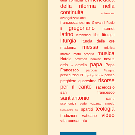
della continuità
della riforma nella
continuità
eutanasia
evangelizzazione
francescanesimo
Giovanni Paolo
gregoriano
internet
II
latino
libri liturgici
lefebvriani
liturgia
liturgia delle ore
messa
madonna
mistica
musica
morale
motu proprio
Natale
novus
newman
nomine
papa
ordo
omelia
Papa
o
Francesco
parodia
Pasqua
persecuzioni
PFT
politica
polifonia
pol
risorse
preghiera
quaresima
per il canto
sacerdozio
san francesco
sant'antonio
santi
scomunica
sede vacante
sinodo
teologia
spartiti
sondaggio
sp
video
traduzioni
vaticano
vita consacrata