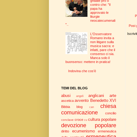
gridate pro o
contro che: "il
papa ha
approvato le
P
liturgie
neocatecumenali
"..
Post 
Iscrivi
L'Osservatore
Romano invita a
non litigare sulla
musica sacra: e
infatti, pare che il
consenso ci sia.
Manca solo il
buonsenso: mettere in pratica!
Indovina che cos'è
TEMI DEL BLOG
abusi
anglicani
arte
angeli
avvento
Benedetto XVI
ascetica
chiesa
Bibbia
blog
can
comunicazione
concilio
cultura popolare
croce
conclave
cu
devozione popolare
ecumenismo
diritto
ermeneutica
ermeneutica