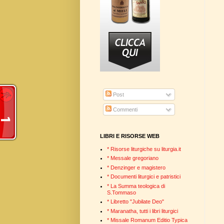
Post
Commenti
LIBRI E RISORSE WEB
* Risorse liturgiche su liturgia.it
* Messale gregoriano
* Denzinger e magistero
* Documenti liturgici e patristici
* La Summa teologica di
S.Tommaso
* Libretto "Jubilate Deo"
* Maranatha, tutti i libri liturgici
* Missale Romanum Editio Typica