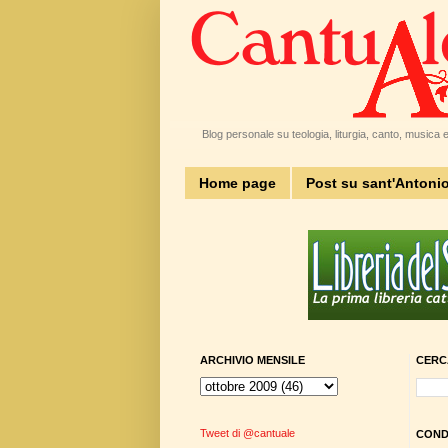
Blog personale su teologia, liturgia, canto, musica e 
Home page
Post su sant'Antoni
ARCHIVIO MENSILE
CERC
Tweet di @cantuale
CONDI