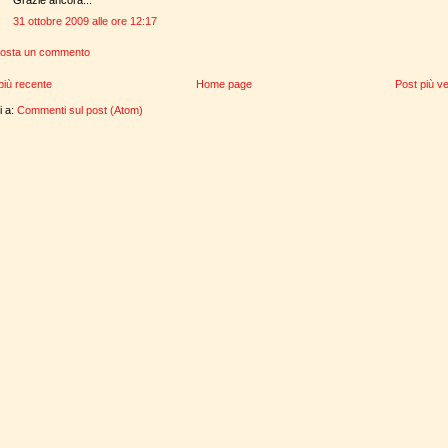
Grazie ancora...
31 ottobre 2009 alle ore 12:17
osta un commento
più recente
Home page
Post più v
ti a:
Commenti sul post (Atom)