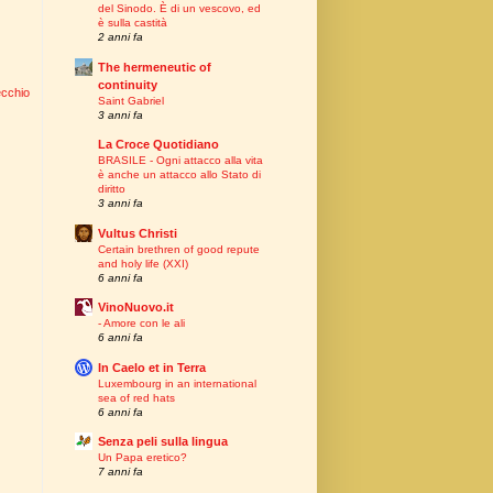
del Sinodo. È di un vescovo, ed
è sulla castità
2 anni fa
The hermeneutic of
continuity
ecchio
Saint Gabriel
3 anni fa
La Croce Quotidiano
BRASILE - Ogni attacco alla vita
è anche un attacco allo Stato di
diritto
3 anni fa
Vultus Christi
Certain brethren of good repute
and holy life (XXI)
6 anni fa
VinoNuovo.it
- Amore con le ali
6 anni fa
In Caelo et in Terra
Luxembourg in an international
sea of red hats
6 anni fa
Senza peli sulla lingua
Un Papa eretico?
7 anni fa