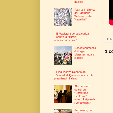
musica
Fatima: in diretta
dal Santuario.
Webcam sulla
"capelina"
E Magister suona la carica
contro la "liturgia
Pubbl
neocatecumenale"
Neocatecumenali
1 c
& liturgie:
Magister rincara
la dose
L'indulgenza plenaria dei
Venerdì di Quaresima: ecco la
preghiera in italiano
Altri pensieri
sparsi su
"Universae
Ecclesiae": Il
num. 19 riguarda
i Lefebvriani?
Per favore, non