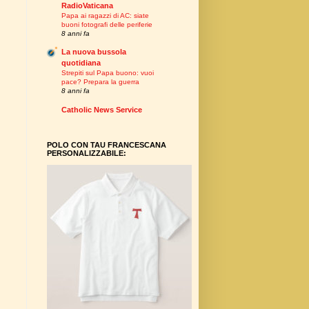
RadioVaticana
Papa ai ragazzi di AC: siate
buoni fotografi delle periferie
8 anni fa
La nuova bussola
quotidiana
Strepiti sul Papa buono: vuoi
pace? Prepara la guerra
8 anni fa
Catholic News Service
POLO CON TAU FRANCESCANA
PERSONALIZZABILE: