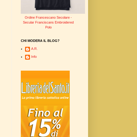
Ordine Francescano Secolare -
Secular Franciscans Embroidered
Polo
CHI MODERA IL BLOG?
A.R.
Info