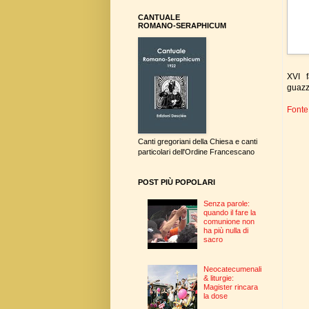
CANTUALE
ROMANO-SERAPHICUM
XVI f
guazz
Fonte
Canti gregoriani della Chiesa e canti
particolari dell'Ordine Francescano
POST PIÙ POPOLARI
Senza parole:
quando il fare la
comunione non
ha più nulla di
sacro
Neocatecumenali
& liturgie:
Magister rincara
la dose