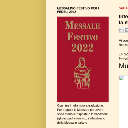
SABA
MESSALINO FESTIVO PER I
FEDELI 2022
Int
la 
Vi pos
del su
14 N
Inerv
Mu
....
Con i testi nella nuova traduzione.
Per seguire la Messa e per avere
sotto mano le risposte e le variazioni
(gloria, padre nostro...) all'ordinario
della Messa in italiano