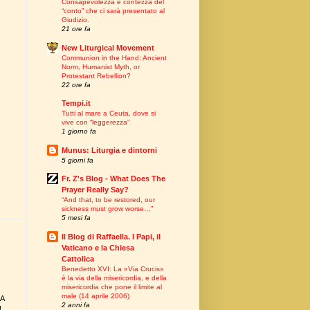
Consapevolezza e contezza del
“conto” che ci sarà presentato al
Giudizio.
21 ore fa
New Liturgical Movement
Communion in the Hand: Ancient
Norm, Humanist Myth, or
Protestant Rebellion?
22 ore fa
Tempi.it
Tutti al mare a Ceuta, dove si
vive con “leggerezza”
1 giorno fa
Munus: Liturgia e dintorni
5 giorni fa
Fr. Z's Blog - What Does The
Prayer Really Say?
“And that, to be restored, our
sickness must grow worse…”
5 mesi fa
Il Blog di Raffaella. I Papi, il
Vaticano e la Chiesa
Cattolica
Benedetto XVI: La «Via Crucis»
è la via della misericordia, e della
misericordia che pone il limite al
male (14 aprile 2006)
LA
2 anni fa
!