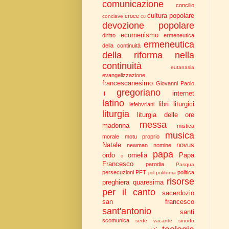
comunicazione
concilio
cultura popolare
croce
conclave
cu
devozione popolare
ecumenismo
diritto
ermeneutica
ermeneutica
della continuità
della riforma nella
continuità
eutanasia
evangelizzazione
francescanesimo
Giovanni Paolo
gregoriano
internet
II
latino
libri liturgici
lefebvriani
liturgia
liturgia delle ore
messa
madonna
mistica
musica
morale
motu proprio
Natale
novus
newman
nomine
papa
ordo
omelia
Papa
o
Francesco
parodia
Pasqua
persecuzioni
PFT
politica
polifonia
pol
risorse
preghiera
quaresima
per il canto
sacerdozio
san francesco
sant'antonio
santi
scomunica
sede vacante
sinodo