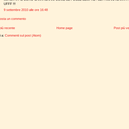
UFFF !!!
9 settembre 2010 alle ore 16:48
osta un commento
più recente
Home page
Post più v
ti a:
Commenti sul post (Atom)