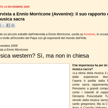
TO 14 NOVEMBRE 2009
ervista a Ennio Morricone (Avvenire): il suo rapporto
musica sacra
to un piccolo estratto dall'intervista a Ennio Morricone, uscita su
Avvenire
, in occa
o invito all'incontro del Papa con gli esponenti del mondo dell'Arte.
ovembre 2009
ista a Ennio Morricone
sica western? Sì, ma non in chiesa
Che importanza ha per lei 
musica sacra?
«La storia della musica è p
dalle esperienze liturg
l’opera è partita dalla
come sacra rappresentaz
Pensiamo a grandi compos
come i maestri di cappe
Girolamo Frescobaldi. T
venuto dalla musica sacra
canto gregoriano. Ma la C
dopo il Concilio Vaticano I