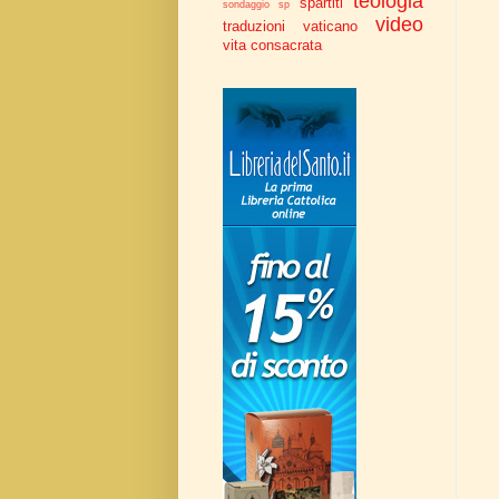
teologia
spartiti
sondaggio
sp
video
traduzioni
vaticano
vita consacrata