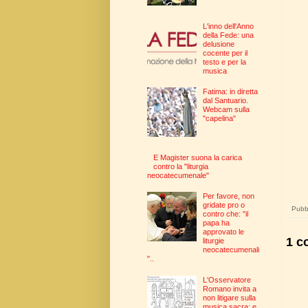
L'inno dell'Anno
della Fede: una
delusione
cocente per il
testo e per la
musica
Fatima: in diretta
dal Santuario.
Webcam sulla
"capelina"
E Magister suona la carica
contro la "liturgia
neocatecumenale"
Per favore, non
gridate pro o
Pubbl
contro che: "il
papa ha
approvato le
1 c
liturgie
neocatecumenali
"..
L'Osservatore
Romano invita a
non litigare sulla
musica sacra: e