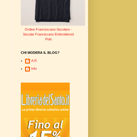
Ordine Francescano Secolare -
Secular Franciscans Embroidered
Polo
CHI MODERA IL BLOG?
A.R.
Info