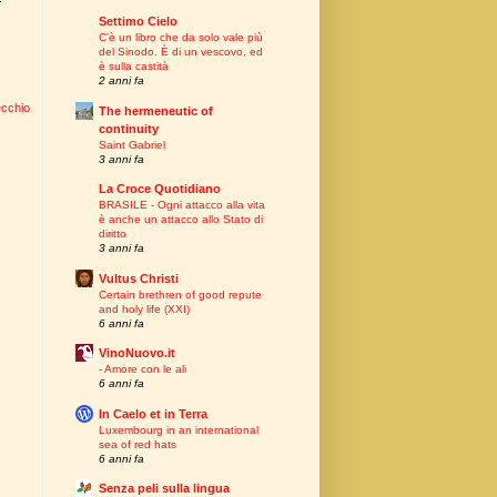
Settimo Cielo
C’è un libro che da solo vale più
del Sinodo. È di un vescovo, ed
è sulla castità
2 anni fa
ecchio
The hermeneutic of
continuity
Saint Gabriel
3 anni fa
La Croce Quotidiano
BRASILE - Ogni attacco alla vita
è anche un attacco allo Stato di
diritto
3 anni fa
Vultus Christi
Certain brethren of good repute
and holy life (XXI)
6 anni fa
VinoNuovo.it
- Amore con le ali
6 anni fa
In Caelo et in Terra
Luxembourg in an international
sea of red hats
6 anni fa
Senza peli sulla lingua