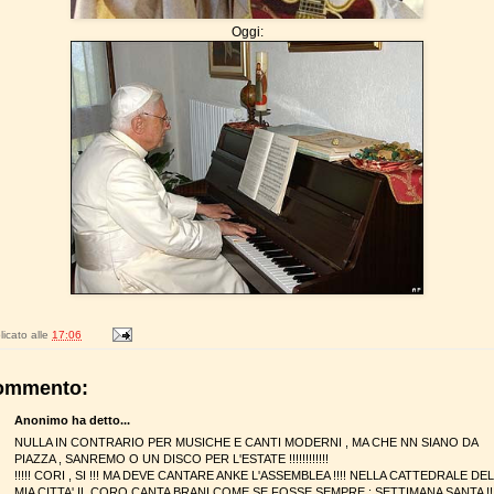
Oggi:
icato alle
17:06
ommento:
Anonimo ha detto...
NULLA IN CONTRARIO PER MUSICHE E CANTI MODERNI , MA CHE NN SIANO DA
PIAZZA , SANREMO O UN DISCO PER L'ESTATE !!!!!!!!!!!!
!!!!! CORI , SI !!! MA DEVE CANTARE ANKE L'ASSEMBLEA !!!! NELLA CATTEDRALE DE
MIA CITTA' IL CORO CANTA BRANI COME SE FOSSE SEMPRE : SETTIMANA SANTA !!