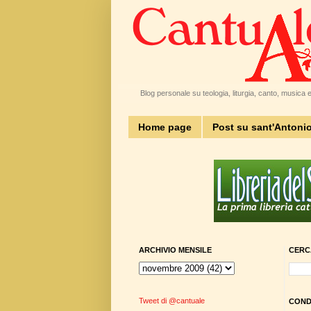
Blog personale su teologia, liturgia, canto, musica e 
Home page
Post su sant'Antoni
ARCHIVIO MENSILE
CERC
Tweet di @cantuale
CONDI