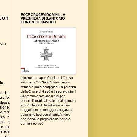
ECCE CRUCEM DOMINI. LA
 con
PREGHIERA DI S.ANTONIO
CONTRO IL DIAVOLO
sione
Libretto che approfondisce il "breve
esorcismo" di Sant'Antonio, molto
la
diffuso e poco compreso. La potenza
della Croce di Gesù è il segreto che il
artita
Santo vuole svelare a tutti per
iche,
essere liberati dal male e dal peccato
 Messa
a cui ci tenta il Diavolo con le sue
ione.
suggestioni. In omaggio, allegata al
itori,
volumetto la croce di sant'Antonio
lla o
con incisa la preghiera da portare
utto è
sempre con sé
 e dal
hiesa,
I, sta