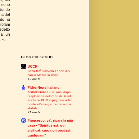
izione
edendo
ima del
ndo si
ofani
edetto
 a un
…».
BLOG CHE SEGUO
UCCR
Cosa farà davvero Leone XIV
con la Messa in latino
19 ore fa
Fides News Italiano
ASIA/LIBANO - Sei anni dopo
l’esplosione nel Porto di Beirut,
anche le POM impegnate a far
fronte all’emergenza dei nuovi
sfollati
21 ore fa
Francesco, va’, ripara la mia
casa - "Spiritus est, qui
vivificat, caro non prodest
quidquam"