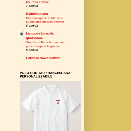
Un Papa eretico?
7 anni fa
RadioVaticana
Papa ai ragazzi di AC: siate
buoni fotografi delle periferie
8 anni fa
La nuova bussola
quotidiana
Strepiti sul Papa buono: vuoi
pace? Prepara la guerra
8 anni fa
Catholic News Service
POLO CON TAU FRANCESCANA
PERSONALIZZABILE: