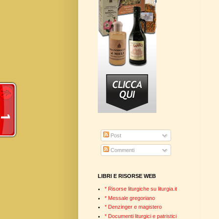
Post
Commenti
LIBRI E RISORSE WEB
* Risorse liturgiche su liturgia.it
* Messale gregoriano
* Denzinger e magistero
* Documenti liturgici e patristici