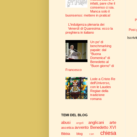
infatti, pare che il
consenso ci sia.
Manca solo il
buonsenso: mettere in pratica!
P
L'indulgenza plenaria dei
Venerdì di Quaresima: ecco la
Post 
preghiera in italiano
Iscrivi
Un po' di
benchmarking
papale: dal
"Buona
Domenica" di
Benedetto al
"Buon giorno" di
Francesco
Lode a Cristo Re
dell'Universo,
con le Laudes
Regiae della
tradizione
romana
TEMI DEL BLOG
abusi
anglicani
arte
angeli
avvento
Benedetto XVI
ascetica
chiesa
Bibbia
blog
can