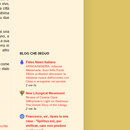
 vivo,
 città
divisa
su due
ai una
ano, e
 La sua
rra in
 altro
BLOG CHE SEGUO
Fides News Italiano
to come
AFRICA/NIGERIA: Infanzia
 stato
Missionaria, Suor Inês Paulo
Albino ai direttori diocesani: la
missione nasce dall’incontro con
Cristo e si esprime nel servizio
2 ore fa
New Liturgical Movement
Review of Cosima Clara
Gillhammer’s Light on Darkness:
The Untold Story of the Liturgy
2 ore fa
Francesco, va’, ripara la mia
casa - "Spiritus est, qui
vivificat, caro non prodest
ecchio