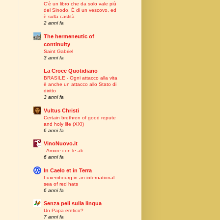
C’è un libro che da solo vale più
del Sinodo. È di un vescovo, ed
è sulla castità
2 anni fa
The hermeneutic of
continuity
Saint Gabriel
3 anni fa
La Croce Quotidiano
BRASILE - Ogni attacco alla vita
è anche un attacco allo Stato di
diritto
3 anni fa
Vultus Christi
Certain brethren of good repute
and holy life (XXI)
6 anni fa
VinoNuovo.it
- Amore con le ali
6 anni fa
In Caelo et in Terra
Luxembourg in an international
sea of red hats
6 anni fa
Senza peli sulla lingua
Un Papa eretico?
7 anni fa