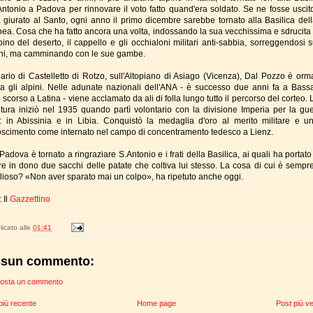
Antonio a Padova per rinnovare il voto fatto quand'era soldato. Se ne fosse uscito
 giurato al Santo, ogni anno il primo dicembre sarebbe tornato alla Basilica della
ea. Cosa che ha fatto ancora una volta, indossando la sua vecchissima e sdrucita 
pino del deserto, il cappello e gli occhialoni militari anti-sabbia, sorreggendosi 
ni, ma camminando con le sue gambe.
nario di Castelletto di Rotzo, sull'Altopiano di Asiago (Vicenza), Dal Pozzo è orm
tra gli alpini. Nelle adunate nazionali dell'ANA - è successo due anni fa a Bass
 scorso a Latina - viene acclamato da ali di folla lungo tutto il percorso del corteo.
tura iniziò nel 1935 quando partì volontario con la divisione Imperia per la gue
a: in Abissinia e in Libia. Conquistò la medaglia d'oro al merito militare e un
oscimento come internato nel campo di concentramento tedesco a Lienz.
 Padova è tornato a ringraziare S.Antonio e i frati della Basilica, ai quali ha porta
e in dono due sacchi delle patate che coltiva lui stesso. La cosa di cui è sempre
lioso? «Non aver sparato mai un colpo», ha ripetuto anche oggi.
 Il
Gazzettino
icato alle
01:41
sun commento:
osta un commento
più recente
Home page
Post più v