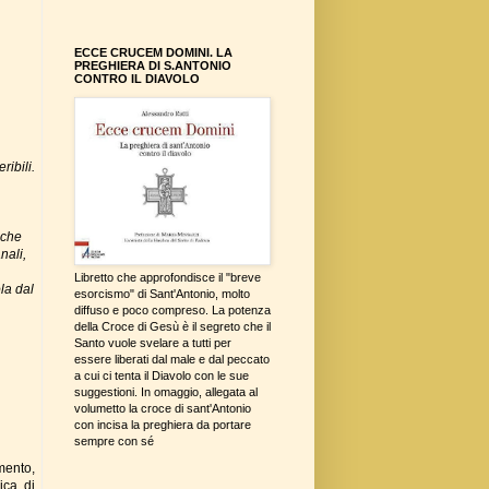
ECCE CRUCEM DOMINI. LA
PREGHIERA DI S.ANTONIO
CONTRO IL DIAVOLO
ribili.
 che
nali,
Libretto che approfondisce il "breve
la dal
esorcismo" di Sant'Antonio, molto
diffuso e poco compreso. La potenza
della Croce di Gesù è il segreto che il
Santo vuole svelare a tutti per
essere liberati dal male e dal peccato
a cui ci tenta il Diavolo con le sue
suggestioni. In omaggio, allegata al
volumetto la croce di sant'Antonio
con incisa la preghiera da portare
sempre con sé
mento,
ica di