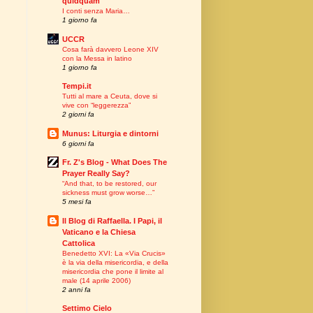
quidquam"
I conti senza Maria…
1 giorno fa
UCCR
Cosa farà davvero Leone XIV
con la Messa in latino
1 giorno fa
Tempi.it
Tutti al mare a Ceuta, dove si
vive con “leggerezza”
2 giorni fa
Munus: Liturgia e dintorni
6 giorni fa
Fr. Z's Blog - What Does The
Prayer Really Say?
“And that, to be restored, our
sickness must grow worse…”
5 mesi fa
Il Blog di Raffaella. I Papi, il
Vaticano e la Chiesa
Cattolica
Benedetto XVI: La «Via Crucis»
è la via della misericordia, e della
misericordia che pone il limite al
male (14 aprile 2006)
2 anni fa
Settimo Cielo