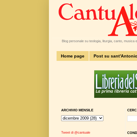
Blog personale su teologia, liturgia, canto, musica e 
Home page
Post su sant'Antoni
ARCHIVIO MENSILE
CERC
Tweet di @cantuale
CONDI