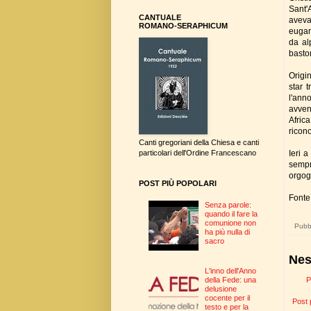
Sant'
CANTUALE
aveva
ROMANO-SERAPHICUM
eugan
da al
basto
Origi
star 
l'anno
avven
Afric
ricon
Canti gregoriani della Chiesa e canti
Ieri a
particolari dell'Ordine Francescano
sempr
orgog
POST PIÙ POPOLARI
Fonte:
Senza parole:
quando il fare la
comunione non
Pubbl
ha più nulla di
sacro
Nes
L'inno dell'Anno
P
della Fede: una
delusione
cocente per il
Post 
testo e per la