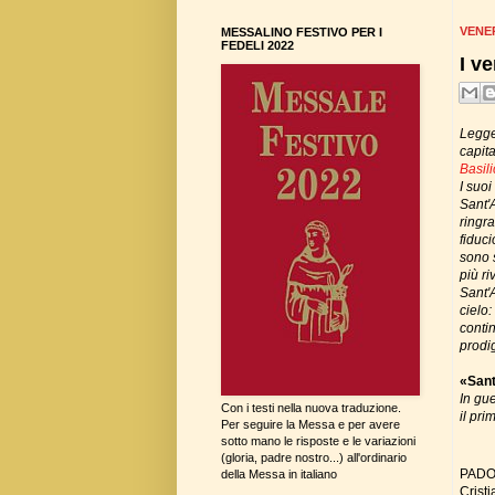
VENER
MESSALINO FESTIVO PER I
FEDELI 2022
I ve
Legge
capit
Basili
I suoi
Sant'
ringr
fiduci
sono s
più ri
Sant'A
cielo
conti
prodi
«Sant
In gue
Con i testi nella nuova traduzione.
il pr
Per seguire la Messa e per avere
sotto mano le risposte e le variazioni
(gloria, padre nostro...) all'ordinario
PADOV
della Messa in italiano
Crist