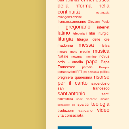
della continuità
della riforma nella
continuità
eutanasia
evangelizzazione
francescanesimo
Giovanni Paolo
gregoriano
internet
II
latino
libri liturgici
lefebvriani
liturgia
liturgia delle ore
messa
madonna
mistica
musica
morale
motu proprio
Natale
novus
newman
nomine
papa
ordo
omelia
Papa
o
Francesco
parodia
Pasqua
persecuzioni
PFT
politica
polifonia
pol
risorse
preghiera
quaresima
per il canto
sacerdozio
san francesco
sant'antonio
santi
scomunica
sede vacante
sinodo
teologia
spartiti
sondaggio
sp
video
traduzioni
vaticano
vita consacrata