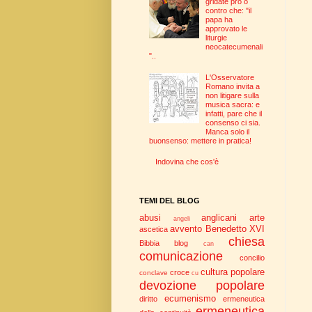
gridate pro o
contro che: "il
papa ha
approvato le
liturgie
neocatecumenali
"..
L'Osservatore
Romano invita a
non litigare sulla
musica sacra: e
infatti, pare che il
consenso ci sia.
Manca solo il
buonsenso: mettere in pratica!
Indovina che cos'è
TEMI DEL BLOG
abusi
anglicani
arte
angeli
avvento
Benedetto XVI
ascetica
chiesa
Bibbia
blog
can
comunicazione
concilio
cultura popolare
croce
conclave
cu
devozione popolare
ecumenismo
diritto
ermeneutica
ermeneutica