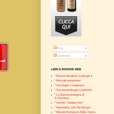
Post
Commenti
LIBRI E RISORSE WEB
* Risorse liturgiche su liturgia.it
* Messale gregoriano
* Denzinger e magistero
* Documenti liturgici e patristici
* La Summa teologica di
S.Tommaso
* Libretto "Jubilate Deo"
* Maranatha, tutti i libri liturgici
* Missale Romanum Editio Typica