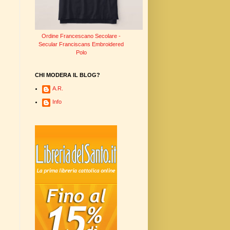
Ordine Francescano Secolare -
Secular Franciscans Embroidered
Polo
CHI MODERA IL BLOG?
A.R.
Info