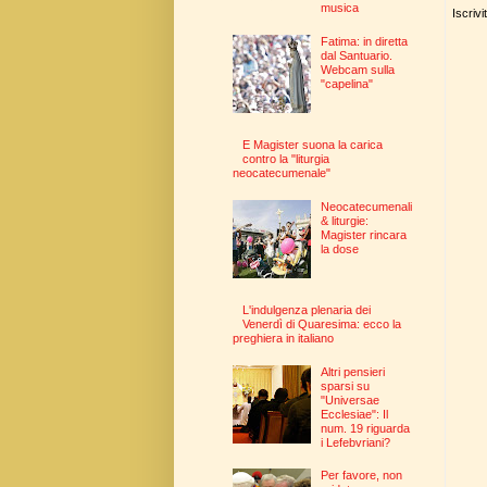
musica
Iscrivi
Fatima: in diretta
dal Santuario.
Webcam sulla
"capelina"
E Magister suona la carica
contro la "liturgia
neocatecumenale"
Neocatecumenali
& liturgie:
Magister rincara
la dose
L'indulgenza plenaria dei
Venerdì di Quaresima: ecco la
preghiera in italiano
Altri pensieri
sparsi su
"Universae
Ecclesiae": Il
num. 19 riguarda
i Lefebvriani?
Per favore, non