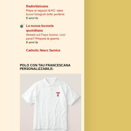
RadioVaticana
Papa ai ragazzi di AC: siate
buoni fotografi delle periferie
8 anni fa
La nuova bussola
quotidiana
Strepiti sul Papa buono: vuoi
pace? Prepara la guerra
8 anni fa
Catholic News Service
POLO CON TAU FRANCESCANA
PERSONALIZZABILE: