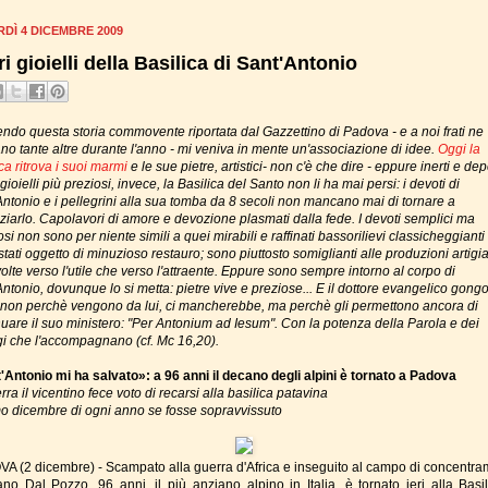
DÌ 4 DICEMBRE 2009
ri gioielli della Basilica di Sant'Antonio
ndo questa storia commovente riportata dal Gazzettino di Padova - e a noi frati ne
ano tante altre durante l'anno - mi veniva in mente un'associazione di idee.
Oggi la
ca ritrova i suoi marmi
e le sue pietre, artistici- non c'è che dire - eppure inerti e depe
 gioielli più preziosi, invece, la Basilica del Santo non li ha mai persi: i devoti di
Antonio e i pellegrini alla sua tomba da 8 secoli non mancano mai di tornare a
aziarlo. Capolavori di amore e devozione plasmati dalla fede. I devoti semplici ma
osi non sono per niente simili a quei mirabili e raffinati bassorilievi classicheggianti
tati oggetto di minuzioso restauro; sono piuttosto somiglianti alle produzioni artigia
volte verso l'utile che verso l'attraente. Eppure sono sempre intorno al corpo di
ntonio, dovunque lo si metta: pietre vive e preziose... E il dottore evangelico gongo
: non perchè vengono da lui, ci mancherebbe, ma perchè gli permettono ancora di
nuare il suo ministero: "Per Antonium ad Iesum". Con la potenza della Parola e dei
gi che l'accompagnano (cf. Mc 16,20).
'Antonio mi ha salvato»: a 96 anni
il decano degli alpini è tornato a Padova
rra il vicentino fece voto di recarsi alla basilica patavina
imo dicembre di ogni anno se fosse sopravvissuto
A (2 dicembre) - Scampato alla guerra d'Africa e inseguito al campo di concentra
iano Dal Pozzo, 96 anni, il più anziano alpino in Italia, è tornato ieri alla Basil