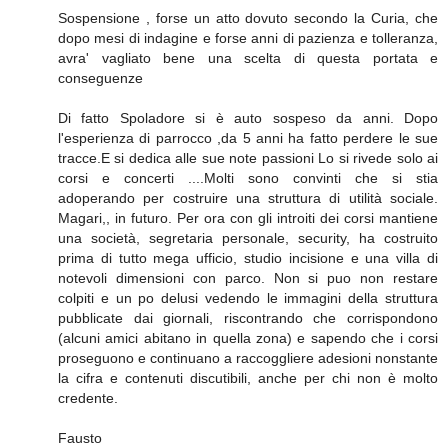
Sospensione , forse un atto dovuto secondo la Curia, che
dopo mesi di indagine e forse anni di pazienza e tolleranza,
avra' vagliato bene una scelta di questa portata e
conseguenze
Di fatto Spoladore si è auto sospeso da anni. Dopo
l'esperienza di parrocco ,da 5 anni ha fatto perdere le sue
tracce.E si dedica alle sue note passioni Lo si rivede solo ai
corsi e concerti ....Molti sono convinti che si stia
adoperando per costruire una struttura di utilità sociale.
Magari,, in futuro. Per ora con gli introiti dei corsi mantiene
una società, segretaria personale, security, ha costruito
prima di tutto mega ufficio, studio incisione e una villa di
notevoli dimensioni con parco. Non si puo non restare
colpiti e un po delusi vedendo le immagini della struttura
pubblicate dai giornali, riscontrando che corrispondono
(alcuni amici abitano in quella zona) e sapendo che i corsi
proseguono e continuano a raccoggliere adesioni nonstante
la cifra e contenuti discutibili, anche per chi non è molto
credente.
Fausto