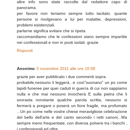
altre info sono state raccolte dal redattore capo di
panorama.
per favore non teniamo sempre tutto tacitato. quante
persone si rivolgevano a lui per malattie, depressioni,
problemi esistenziali.
parlarne significa evitare che si ripeta.
raccomandiamo che le confessioni siano sempre impartite
nei confessionali e non in posti isolati. grazie
Rispondi
Anonimo
5 novembre 2011 alle ore 10:08
grazie per aver pubblicato i due commenti sopra.
probabile,nessuno li leggerà...e così"suonano" un po come
lapidi funeree per quei caduti in guerra di cui non sappiamo
nulla e che mai nessuno invocherà E sulla pietra che li
sovrasta nonstante qualche parola scritta, nessuno si
fermerà a pregare o poserà un fiore fragile, ma profumato
...Un po come nelle vostre chiese meravigliose celebrazione
del bello dell'arte e del canto secondo i retti canoni...Ma
sempre meno frequentate, con diversa polvere tra i banchi ,
i confessionali ed oltre