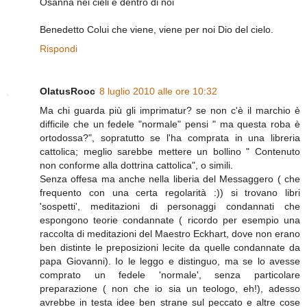
Osanna nei cieli e dentro di noi
Benedetto Colui che viene, viene per noi Dio del cielo.
Rispondi
OlatusRooc
8 luglio 2010 alle ore 10:32
Ma chi guarda più gli imprimatur? se non c'è il marchio è
difficile che un fedele "normale" pensi " ma questa roba è
ortodossa?", sopratutto se l'ha comprata in una libreria
cattolica; meglio sarebbe mettere un bollino " Contenuto
non conforme alla dottrina cattolica", o simili.
Senza offesa ma anche nella liberia del Messaggero ( che
frequento con una certa regolarità :)) si trovano libri
'sospetti', meditazioni di personaggi condannati che
espongono teorie condannate ( ricordo per esempio una
raccolta di meditazioni del Maestro Eckhart, dove non erano
ben distinte le preposizioni lecite da quelle condannate da
papa Giovanni). Io le leggo e distinguo, ma se lo avesse
comprato un fedele 'normale', senza particolare
preparazione ( non che io sia un teologo, eh!), adesso
avrebbe in testa idee ben strane sul peccato e altre cose