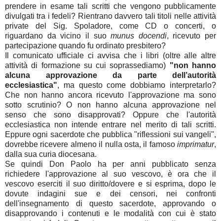
prendere in esame tali scritti che vengono pubblicamente
divulgati tra i fedeli? Rientrano davvero tali titoli nelle attività
private del Sig. Spoladore, come CD o concerti, o
riguardano da vicino il suo
munus docendi
, ricevuto per
partecipazione quando fu ordinato presbitero?
Il comunicato ufficiale ci avvisa che i libri (oltre alle altre
attività di formazione su cui soprassediamo)
"non hanno
alcuna approvazione da parte dell’autorità
ecclesiastica"
, ma questo come dobbiamo interpretarlo?
Che non hanno ancora ricevuto l'approvazione ma sono
sotto scrutinio? O non hanno alcuna approvazione nel
senso che sono disapprovati? Oppure che l'autorità
ecclesiastica non intende entrare nel merito di tali scritti.
Eppure ogni sacerdote che pubblica "riflessioni sui vangeli",
dovrebbe ricevere almeno il nulla osta, il famoso
imprimatur
,
dalla sua curia diocesana.
Se quindi Don Paolo ha per anni pubblicato senza
richiedere l'approvazione al suo vescovo, è ora che il
vescovo eserciti il suo diritto/dovere e si esprima, dopo le
dovute indagini sue e dei censori, nei confronti
dell'insegnamento di questo sacerdote, approvando o
disapprovando i contenuti e le modalità con cui è stato