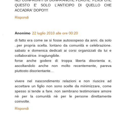
NEI CONFRONTI DI DONPA ANCHE PERCHE' PENSI CHE
QUESTO E' SOLO L'ANTICIPO DI QUELLO CHE
ACCADRA' DOPO!!!!
Rispondi
Anonimo
22 luglio 2010 alle ore 00:20
di fatto era come se si fosse autosospeso da anni. da solo
..per propria scelta. lontano da comunità e celebrazione.
sabato e domenica dedicati ai corsi organizzati da lui e
collaboratrice. irragiungibile.
forse anche godere di troppa liberta disorienta e,
ascoltandolo anche non molto recentemente, pareva
piuttosto disorientante...
vivere nel nascondimento relazioni e non riuscire ad
accettare un figlio non sono scelte da minimizzare, come
spesso si tende a fare. non sembrano testimoniare amore
nè per la comunità nè per le persone direttamente
coinvolte.
Rispondi