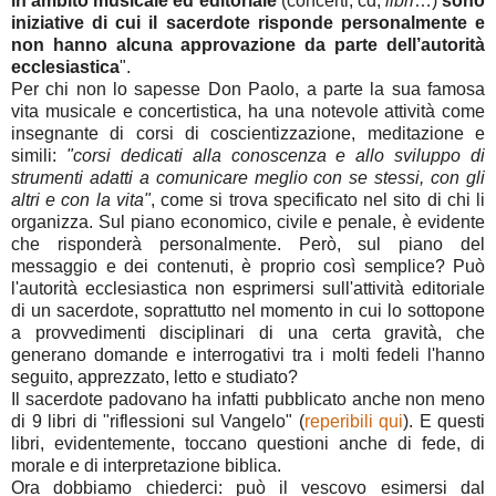
in ambito musicale ed editoriale
(concerti, cd,
libri
…)
sono
iniziative di cui il sacerdote risponde personalmente e
non hanno alcuna approvazione da parte dell’autorità
ecclesiastica
".
Per chi non lo sapesse Don Paolo, a parte la sua famosa
vita musicale e concertistica, ha una notevole attività come
insegnante di corsi di coscientizzazione, meditazione e
simili:
"corsi dedicati alla conoscenza e allo sviluppo di
strumenti adatti a comunicare meglio con se stessi, con gli
altri e con la vita"
, come si trova specificato nel sito di chi li
organizza. Sul piano economico, civile e penale, è evidente
che risponderà personalmente. Però, sul piano del
messaggio e dei contenuti, è proprio così semplice? Può
l'autorità ecclesiastica non esprimersi sull'attività editoriale
di un sacerdote, soprattutto nel momento in cui lo sottopone
a provvedimenti disciplinari di una certa gravità, che
generano domande e interrogativi tra i molti fedeli l'hanno
seguito, apprezzato, letto e studiato?
Il sacerdote padovano ha infatti pubblicato anche non meno
di 9 libri di "riflessioni sul Vangelo" (
reperibili qui
). E questi
libri, evidentemente, toccano questioni anche di fede, di
morale e di interpretazione biblica.
Ora dobbiamo chiederci: può il vescovo esimersi dal