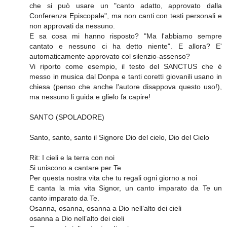
che si può usare un "canto adatto, approvato dalla
Conferenza Episcopale", ma non canti con testi personali e
non approvati da nessuno.
E sa cosa mi hanno risposto? "Ma l'abbiamo sempre
cantato e nessuno ci ha detto niente". E allora? E'
automaticamente approvato col silenzio-assenso?
Vi riporto come esempio, il testo del SANCTUS che è
messo in musica dal Donpa e tanti coretti giovanili usano in
chiesa (penso che anche l'autore disappova questo uso!),
ma nessuno li guida e glielo fa capire!
SANTO (SPOLADORE)
Santo, santo, santo il Signore Dio del cielo, Dio del Cielo
Rit: I cieli e la terra con noi
Si uniscono a cantare per Te
Per questa nostra vita che tu regali ogni giorno a noi
E canta la mia vita Signor, un canto imparato da Te un
canto imparato da Te.
Osanna, osanna, osanna a Dio nell’alto dei cieli
osanna a Dio nell’alto dei cieli