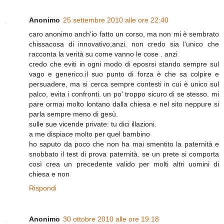
Anonimo
25 settembre 2010 alle ore 22:40
caro anonimo anch'io fatto un corso, ma non mi è sembrato
chissacosa di innovativo,anzi. non credo sia l'unico che
racconta la verità su come vanno le cose . anzi
credo che eviti in ogni modo di eposrsi stando sempre sul
vago e generico.il suo punto di forza è che sa colpire e
persuadere, ma si cerca sempre contesti in cui è unico sul
palco, evita i confronti. un po' troppo sicuro di se stesso. mi
pare ormai molto lontano dalla chiesa e nel sito neppure si
parla sempre meno di gesù.
sulle sue vicende private: tu dici illazioni.
a me dispiace molto per quel bambino
ho saputo da poco che non ha mai smentito la paternità e
snobbato il test di prova paternità. se un prete si comporta
così crea un precedente valido per molti altri uomini di
chiesa e non
Rispondi
Anonimo
30 ottobre 2010 alle ore 19:18