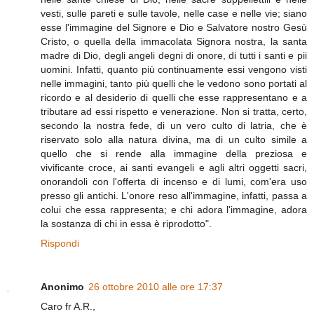
vesti, sulle pareti e sulle tavole, nelle case e nelle vie; siano
esse l'immagine del Signore e Dio e Salvatore nostro Gesù
Cristo, o quella della immacolata Signora nostra, la santa
madre di Dio, degli angeli degni di onore, di tutti i santi e pii
uomini. Infatti, quanto più continuamente essi vengono visti
nelle immagini, tanto più quelli che le vedono sono portati al
ricordo e al desiderio di quelli che esse rappresentano e a
tributare ad essi rispetto e venerazione. Non si tratta, certo,
secondo la nostra fede, di un vero culto di latria, che è
riservato solo alla natura divina, ma di un culto simile a
quello che si rende alla immagine della preziosa e
vivificante croce, ai santi evangeli e agli altri oggetti sacri,
onorandoli con l'offerta di incenso e di lumi, com'era uso
presso gli antichi. L'onore reso all'immagine, infatti, passa a
colui che essa rappresenta; e chi adora l'immagine, adora
la sostanza di chi in essa è riprodotto".
Rispondi
Anonimo
26 ottobre 2010 alle ore 17:37
Caro fr A.R.,