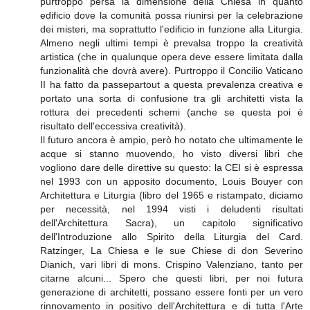
purtroppo persa la dimensione della Chiesa in quanto
edificio dove la comunità possa riunirsi per la celebrazione
dei misteri, ma soprattutto l'edificio in funzione alla Liturgia.
Almeno negli ultimi tempi è prevalsa troppo la creatività
artistica (che in qualunque opera deve essere limitata dalla
funzionalità che dovrà avere). Purtroppo il Concilio Vaticano
II ha fatto da passepartout a questa prevalenza creativa e
portato una sorta di confusione tra gli architetti vista la
rottura dei precedenti schemi (anche se questa poi è
risultato dell'eccessiva creatività).
Il futuro ancora è ampio, però ho notato che ultimamente le
acque si stanno muovendo, ho visto diversi libri che
vogliono dare delle direttive su questo: la CEI si è espressa
nel 1993 con un apposito documento, Louis Bouyer con
Architettura e Liturgia (libro del 1965 e ristampato, diciamo
per necessità, nel 1994 visti i deludenti risultati
dell'Architettura Sacra), un capitolo significativo
dell'Introduzione allo Spirito della Liturgia del Card.
Ratzinger, La Chiesa e le sue Chiese di don Severino
Dianich, vari libri di mons. Crispino Valenziano, tanto per
citarne alcuni... Spero che questi libri, per noi futura
generazione di architetti, possano essere fonti per un vero
rinnovamento in positivo dell'Architettura e di tutta l'Arte