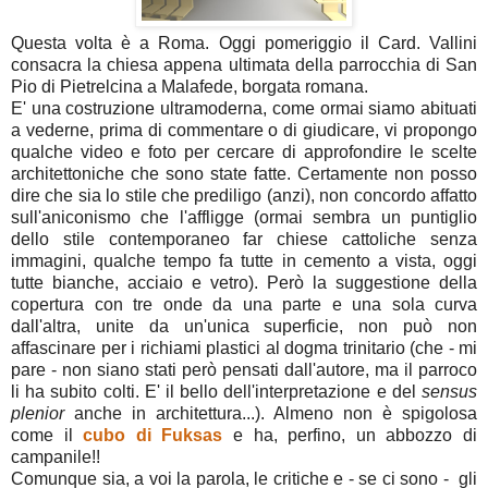
Questa volta è a Roma. Oggi pomeriggio il Card. Vallini
consacra la chiesa appena ultimata della parrocchia di San
Pio di Pietrelcina a Malafede, borgata romana.
E' una costruzione ultramoderna, come ormai siamo abituati
a vederne, prima di commentare o di giudicare, vi propongo
qualche video e foto per cercare di approfondire le scelte
architettoniche che sono state fatte. Certamente non posso
dire che sia lo stile che prediligo (anzi), non concordo affatto
sull'aniconismo che l'affligge (ormai sembra un puntiglio
dello stile contemporaneo far chiese cattoliche senza
immagini, qualche tempo fa tutte in cemento a vista, oggi
tutte bianche, acciaio e vetro). Però la suggestione della
copertura con tre onde da una parte e una sola curva
dall'altra, unite da un'unica superficie, non può non
affascinare per i richiami plastici al dogma trinitario (che - mi
pare - non siano stati però pensati dall'autore, ma il parroco
li ha subito colti. E' il bello dell'interpretazione e del
sensus
plenior
anche in architettura...). Almeno non è spigolosa
come il
cubo di Fuksas
e ha, perfino, un abbozzo di
campanile!!
Comunque sia, a voi la parola, le critiche e - se ci sono - gli