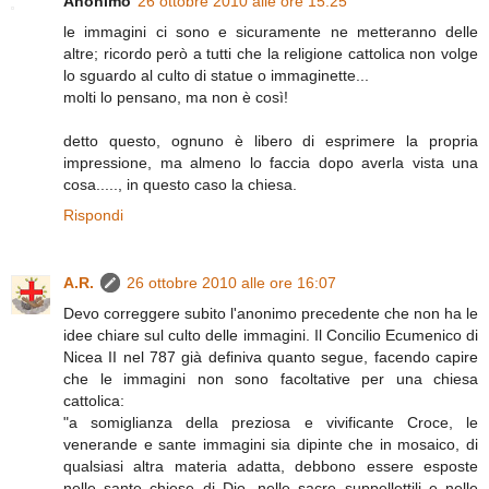
Anonimo
26 ottobre 2010 alle ore 15:25
le immagini ci sono e sicuramente ne metteranno delle
altre; ricordo però a tutti che la religione cattolica non volge
lo sguardo al culto di statue o immaginette...
molti lo pensano, ma non è così!
detto questo, ognuno è libero di esprimere la propria
impressione, ma almeno lo faccia dopo averla vista una
cosa....., in questo caso la chiesa.
Rispondi
A.R.
26 ottobre 2010 alle ore 16:07
Devo correggere subito l'anonimo precedente che non ha le
idee chiare sul culto delle immagini. Il Concilio Ecumenico di
Nicea II nel 787 già definiva quanto segue, facendo capire
che le immagini non sono facoltative per una chiesa
cattolica:
"a somiglianza della preziosa e vivificante Croce, le
venerande e sante immagini sia dipinte che in mosaico, di
qualsiasi altra materia adatta, debbono essere esposte
nelle sante chiese di Dio, nelle sacre suppellettili e nelle