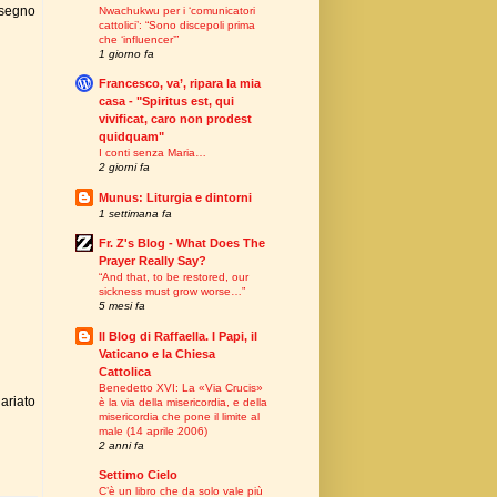
 segno
Nwachukwu per i ‘comunicatori
cattolici’: “Sono discepoli prima
che ‘influencer’”
1 giorno fa
Francesco, va’, ripara la mia
casa - "Spiritus est, qui
vivificat, caro non prodest
quidquam"
I conti senza Maria…
2 giorni fa
Munus: Liturgia e dintorni
1 settimana fa
Fr. Z's Blog - What Does The
Prayer Really Say?
“And that, to be restored, our
sickness must grow worse…”
5 mesi fa
Il Blog di Raffaella. I Papi, il
Vaticano e la Chiesa
Cattolica
Benedetto XVI: La «Via Crucis»
riato
è la via della misericordia, e della
misericordia che pone il limite al
male (14 aprile 2006)
2 anni fa
Settimo Cielo
C’è un libro che da solo vale più