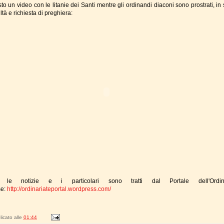
to un video con le litanie dei Santi mentre gli ordinandi diaconi sono prostrati, in
ltà e richiesta di preghiera:
e le notizie e i particolari sono tratti dal Portale dell'Ordina
se:
http://ordinariateportal.wordpress.com/
icato alle
01:44