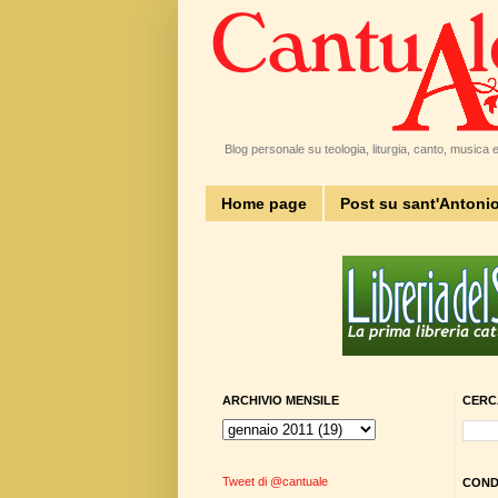
Blog personale su teologia, liturgia, canto, musica e 
Home page
Post su sant'Antoni
ARCHIVIO MENSILE
CERC
Tweet di @cantuale
CONDI