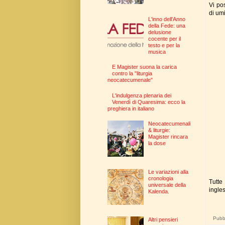
Vi pos
di umi
L'inno dell'Anno
della Fede: una
delusione
cocente per il
testo e per la
musica
E Magister suona la carica
contro la "liturgia
neocatecumenale"
L'indulgenza plenaria dei
Venerdì di Quaresima: ecco la
preghiera in italiano
Neocatecumenali
& liturgie:
Magister rincara
la dose
Le variazioni alla
cronologia
Tutt
universale della
ingle
Kalenda.
Pubbl
Altri pensieri