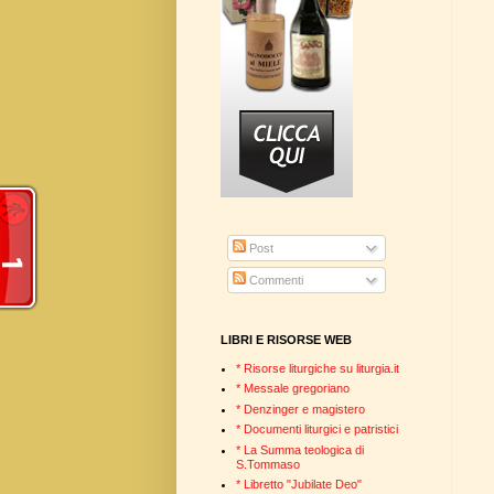
Post
Commenti
LIBRI E RISORSE WEB
* Risorse liturgiche su liturgia.it
* Messale gregoriano
* Denzinger e magistero
* Documenti liturgici e patristici
* La Summa teologica di
S.Tommaso
* Libretto "Jubilate Deo"