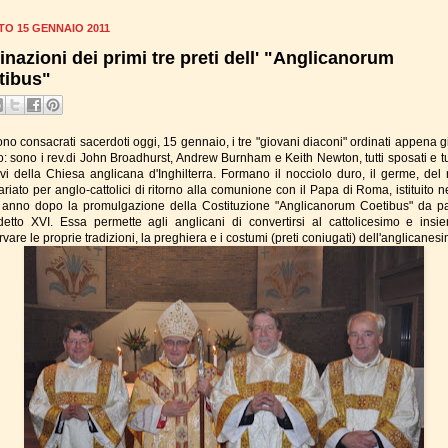
TO 15 GENNAIO 2011
inazioni dei primi tre preti dell' "Anglicanorum
tibus"
no consacrati sacerdoti oggi, 15 gennaio, i tre "giovani diaconi" ordinati appena g
o: sono i rev.di John Broadhurst, Andrew Burnham e Keith Newton, tutti sposati e tut
vi della Chiesa anglicana d'Inghilterra. Formano il nocciolo duro, il germe, del
riato per anglo-cattolici di ritorno alla comunione con il Papa di Roma, istituito n
 anno dopo la promulgazione della Costituzione "Anglicanorum Coetibus" da pa
etto XVI. Essa permette agli anglicani di convertirsi al cattolicesimo e insi
vare le proprie tradizioni, la preghiera e i costumi (preti coniugati) dell'anglicanes