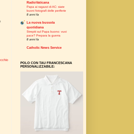
RadioVaticana
Papa ai ragazzi di AC: siate
buoni fotografi delle periferie
8 anni fa
e
La nuova bussola
quotidiana
Strepiti sul Papa buono: vuoi
pace? Prepara la guerra
8 anni fa
Catholic News Service
ecchio
POLO CON TAU FRANCESCANA
PERSONALIZZABILE: