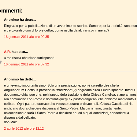
ommenti:
Anonimo ha detto...
Ringrazio per la pubblicazione di un avvenimento storico. Sempre per la storicità: sono tutt
e tre uxorati o uno di loro è celibe, come risulta da altri articoli in merito?
16 gennaio 2011 alle ore 00:35
A.R.
ha detto...
a me risulta che siano tutti sposati
16 gennaio 2011 alle ore 07:32
Anonimo ha detto...
è un evento importantissimo. Solo una precisazione: non è corretto dire che la
Anglicanorum Coetibus preservi la "tradizione"(?) anglicana circa il clero sposato. Infatti il
documento chiarisce che, nel rispetto della tradizione della Chiesa Cattolica, siano ammes
alla comunione con Roma e riordinati quegli ex pastori anglicani che abbiamo mantenuto il
celibato. Ogni pastore uxorato che volesse essere ordinato nella Chiesa Cattolica di rito
anglicano dovrà chiedere dispensa al Santo Padre. Ma ciò rimane, giustamente,
un'eccezione e sarà il Santo Padre a decidere se, ed a quali condizioni, concedere la
dispensa dal celibato.
don Max
2 aprile 2012 alle ore 12:12