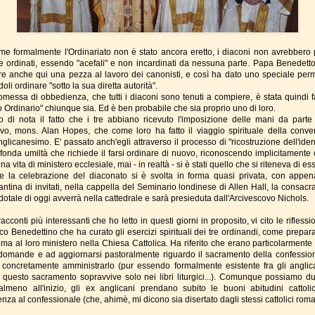
me formalmente l'Ordinariato non è stato ancora eretto, i diaconi non avrebbero 
e ordinati, essendo "acefali" e non incardinati da nessuna parte. Papa Benedett
re anche qui una pezza al lavoro dei canonisti, e così ha dato uno speciale per
oli ordinare "sotto la sua diretta autorità".
omessa di obbedienza, che tutti i diaconi sono tenuti a compiere, è stata quindi fa
o Ordinario" chiunque sia. Ed è ben probabile che sia proprio uno di loro.
 di nota il fatto che i tre abbiano ricevuto l'imposizione delle mani da parte
vo, mons. Alan Hopes, che come loro ha fatto il viaggio spirituale della conve
nglicanesimo. E' passato anch'egli attraverso il processo di "ricostruzione dell'iden
ofonda umiltà che richiede il farsi ordinare di nuovo, riconoscendo implicitamente 
una vita di ministero ecclesiale, mai - in realtà - si è stati quello che si riteneva di es
e la celebrazione del diaconato si è svolta in forma quasi privata, con appe
antina di invitati, nella cappella del Seminario londinese di Allen Hall, la consacr
dotale di oggi avverrà nella cattedrale e sarà presieduta dall'Arcivescovo Nichols.
racconti più interessanti che ho letto in questi giorni in proposito, vi cito le riflessi
o Benedettino che ha curato gli esercizi spirituali dei tre ordinandi, come prepar
ma al loro ministero nella Chiesa Cattolica. Ha riferito che erano particolarmente i
 domande e ad aggiornarsi pastoralmente riguardo il sacramento della confessio
concretamente amministrarlo (pur essendo formalmente esistente fra gli anglica
à questo sacramento sopravvive solo nei libri liturgici...). Comunque possiamo du
almeno all'inizio, gli ex anglicani prendano subito le buoni abitudini cattoli
nza al confessionale (che, ahimè, mi dicono sia disertato dagli stessi cattolici romani