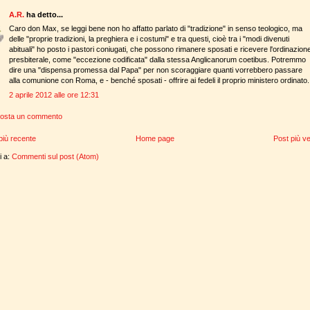
A.R.
ha detto...
Caro don Max, se leggi bene non ho affatto parlato di "tradizione" in senso teologico, ma
delle "proprie tradizioni, la preghiera e i costumi" e tra questi, cioè tra i "modi divenuti
abituali" ho posto i pastori coniugati, che possono rimanere sposati e ricevere l'ordinazion
presbiterale, come "eccezione codificata" dalla stessa Anglicanorum coetibus. Potremmo
dire una "dispensa promessa dal Papa" per non scoraggiare quanti vorrebbero passare
alla comunione con Roma, e - benché sposati - offrire ai fedeli il proprio ministero ordinato.
2 aprile 2012 alle ore 12:31
osta un commento
più recente
Home page
Post più v
ti a:
Commenti sul post (Atom)