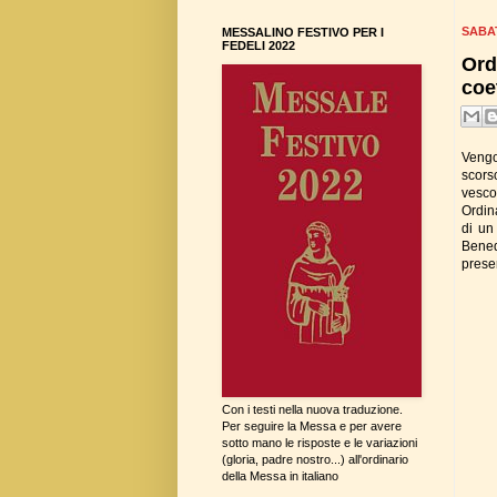
SABA
MESSALINO FESTIVO PER I
FEDELI 2022
Ord
coe
Vengo
scors
vesco
Ordina
di un
Bened
preser
Con i testi nella nuova traduzione.
Per seguire la Messa e per avere
sotto mano le risposte e le variazioni
(gloria, padre nostro...) all'ordinario
della Messa in italiano