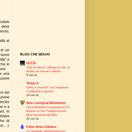
potuto
o deve
messo,
tta al
 di un
BLOG CHE SEGUO
rsione
tità" e
UCCR
che in
“Ora et labora” allunga la vita: lo
sere.
studio sui monaci cattolici
na una
5 ore fa
azione
Tempi.it
Clima e incendi? Una relazione
complicata e aperta
oni del
14 ore fa
azione
nclini
New Liturgical Movement
ne e a
Uncomfortable Comparisons? Fr.
ni, in
Barthe on the Traditional and
New Sacramental Rites
bitare
22 ore fa
che di
.....)
Fides News Italiano
La “bussola” dell’Arcivescovo