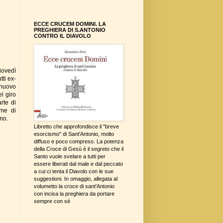
ECCE CRUCEM DOMINI. LA
PREGHIERA DI S.ANTONIO
CONTRO IL DIAVOLO
iovedì
ti ex-
 nuovo
el giro
rte di
eme di
imo.
Libretto che approfondisce il "breve
esorcismo" di Sant'Antonio, molto
diffuso e poco compreso. La potenza
della Croce di Gesù è il segreto che il
Santo vuole svelare a tutti per
essere liberati dal male e dal peccato
a cui ci tenta il Diavolo con le sue
suggestioni. In omaggio, allegata al
volumetto la croce di sant'Antonio
con incisa la preghiera da portare
sempre con sé