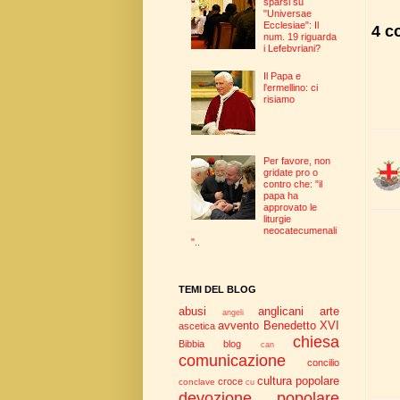
sparsi su
"Universae
Ecclesiae": Il
4 c
num. 19 riguarda
i Lefebvriani?
Il Papa e
l'ermellino: ci
risiamo
Per favore, non
gridate pro o
contro che: "il
papa ha
approvato le
liturgie
neocatecumenali
"..
TEMI DEL BLOG
abusi
anglicani
arte
angeli
avvento
Benedetto XVI
ascetica
chiesa
Bibbia
blog
can
comunicazione
concilio
cultura popolare
croce
conclave
cu
devozione popolare