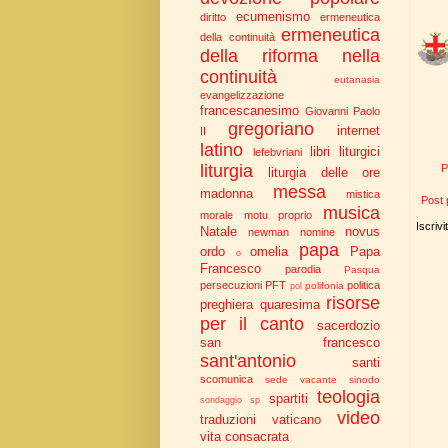
ecumenismo
diritto
ermeneutica
ermeneutica
della continuità
della riforma nella
continuità
eutanasia
evangelizzazione
francescanesimo
Giovanni Paolo
gregoriano
internet
II
latino
libri liturgici
lefebvriani
liturgia
P
liturgia delle ore
messa
madonna
mistica
Post 
musica
morale
motu proprio
Iscrivi
Natale
novus
newman
nomine
papa
ordo
omelia
Papa
o
Francesco
parodia
Pasqua
persecuzioni
PFT
politica
polifonia
pol
risorse
preghiera
quaresima
per il canto
sacerdozio
san francesco
sant'antonio
santi
scomunica
sede vacante
sinodo
teologia
spartiti
sondaggio
sp
video
traduzioni
vaticano
vita consacrata