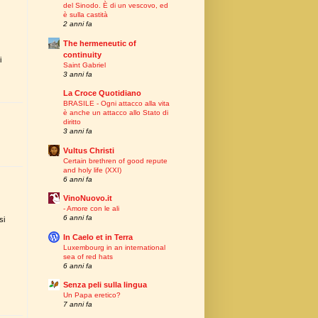
del Sinodo. È di un vescovo, ed
è sulla castità
2 anni fa
The hermeneutic of
continuity
i
Saint Gabriel
3 anni fa
La Croce Quotidiano
BRASILE - Ogni attacco alla vita
è anche un attacco allo Stato di
diritto
3 anni fa
Vultus Christi
Certain brethren of good repute
and holy life (XXI)
6 anni fa
VinoNuovo.it
- Amore con le ali
6 anni fa
si
In Caelo et in Terra
Luxembourg in an international
sea of red hats
6 anni fa
Senza peli sulla lingua
Un Papa eretico?
7 anni fa