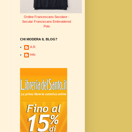
Ordine Francescano Secolare -
Secular Franciscans Embroidered
Polo
CHI MODERA IL BLOG?
A.R.
Info