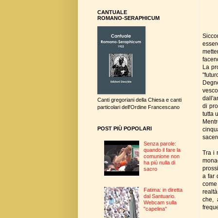
CANTUALE
ROMANO-SERAPHICUM
Sicco
esser
mette
facend
La pr
"futur
Degno
vesco
dall'a
Canti gregoriani della Chiesa e canti
di pr
particolari dell'Ordine Francescano
tutta 
Mentr
POST PIÙ POPOLARI
cinqu
sacer
Senza parole:
quando il fare la
Tra i 
comunione non
monac
ha più nulla di
prossi
sacro
a far
come 
Fatima: in diretta
realt
dal Santuario.
che, 
Webcam sulla
freque
"capelina"