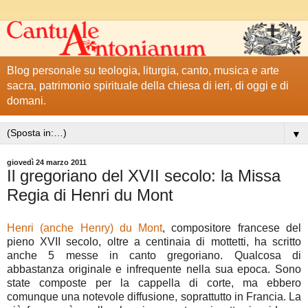
Blog personale su teologia, liturgia, canto, musica e arte
sacra, patrimonio spirituale della chiesa di ieri, di oggi e di
domani.
▼
giovedì 24 marzo 2011
Il gregoriano del XVII secolo: la Missa
Regia di Henri du Mont
Henri (anche Henry) du Mont
, compositore francese del
pieno XVII secolo, oltre a centinaia di mottetti, ha scritto
anche 5 messe in canto gregoriano. Qualcosa di
abbastanza originale e infrequente nella sua epoca. Sono
state composte per la cappella di corte, ma ebbero
comunque una notevole diffusione, soprattutto in Francia. La