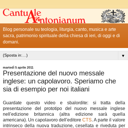
Blog personale su teologia, liturgia, canto, musica e arte
sacra, patrimonio spirituale della chiesa di ieri, di oggi e di
domani.
▼
martedì 5 aprile 2011
Presentazione del nuovo messale
inglese: un capolavoro. Speriamo che
sia di esempio per noi italiani
Guardate questo video e sbalordite: si tratta della
presentazione del prototipo del nuovo messale inglese
nell'edizione britannica (altra edizione sarà quella
americana). Un capolavoro dell'editore
CTS
. A parte il valore
intrinseco della nuova traduzione, cesellata e riveduta per