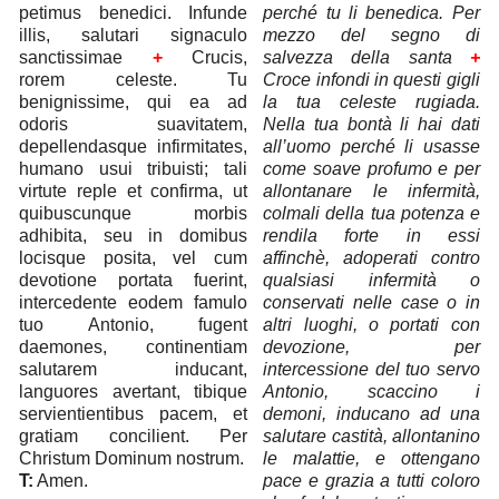
petimus benedici. Infunde
perché tu li benedica. Per
illis, salutari signaculo
mezzo del segno di
sanctissimae
+
Crucis,
salvezza della santa
+
rorem celeste. Tu
Croce infondi in questi gigli
benignissime, qui ea ad
la tua celeste rugiada.
odoris suavitatem,
Nella tua bontà li hai dati
depellendasque infirmitates,
all’uomo perché li usasse
humano usui tribuisti; tali
come soave profumo e per
virtute reple et confirma, ut
allontanare le infermità,
quibuscunque morbis
colmali della tua potenza e
adhibita, seu in domibus
rendila forte in essi
locisque posita, vel cum
affinchè, adoperati contro
devotione portata fuerint,
qualsiasi infermità o
intercedente eodem famulo
conservati nelle case o in
tuo Antonio, fugent
altri luoghi, o portati con
daemones, continentiam
devozione, per
salutarem inducant,
intercessione del tuo servo
languores avertant, tibique
Antonio, scaccino i
servientientibus pacem, et
demoni, inducano ad una
gratiam concilient. Per
salutare castità, allontanino
Christum Dominum nostrum.
le malattie, e ottengano
T:
Amen.
pace e grazia a tutti coloro