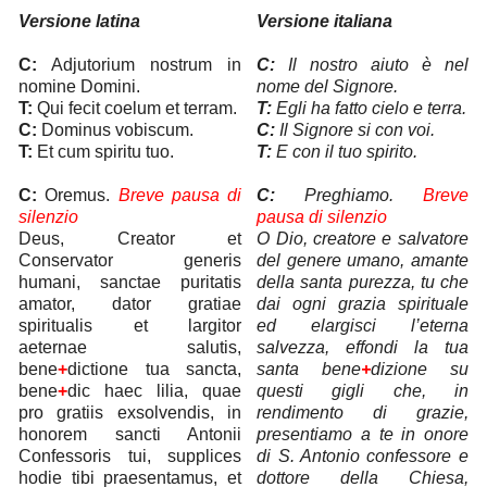
Versione latina
Versione italiana
C:
Adjutorium nostrum in
C:
Il nostro aiuto è nel
nomine Domini.
nome del Signore.
T:
Qui fecit coelum et terram.
T:
Egli ha fatto cielo e terra.
C:
Dominus vobiscum.
C:
Il Signore si con voi.
T:
Et cum spiritu tuo.
T:
E con il tuo spirito.
C:
Oremus.
Breve pausa di
C:
Preghiamo.
Breve
silenzio
pausa di silenzio
Deus, Creator et
O Dio, creatore e salvatore
Conservator generis
del genere umano, amante
humani, sanctae puritatis
della santa purezza, tu che
amator, dator gratiae
dai ogni grazia spirituale
spiritualis et largitor
ed elargisci l’eterna
aeternae salutis,
salvezza, effondi la tua
bene
+
dictione tua sancta,
santa bene
+
dizione su
bene
+
dic haec lilia, quae
questi gigli che, in
pro gratiis exsolvendis, in
rendimento di grazie,
honorem sancti Antonii
presentiamo a te in onore
Confessoris tui, supplices
di S. Antonio confessore e
hodie tibi praesentamus, et
dottore della Chiesa,