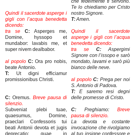
che fedelmente ti servono.
Te lo chiediamo per Cristo
Quindi il sacerdote asperge i
nostro Signore.
gigli con l’acqua benedetta
T:
Amen.
dicendo:
tra se
C:
Asperges me,
Quindi il sacerdote
Domine, hyssopo et
asperge i gigli con l’acqua
mundabor: lavabis me, et
benedetta dicendo:
super nivem dealbabor.
tra se
C:
Aspergimi
Signore con l’issopo e sarò
al popolo
C:
Ora pro nobis,
mondato, lavami e sarò più
beate Antonio.
bianco delle neve.
T:
Ut digni efficiamur
promissionibus Christi.
al popolo
C:
Prega per noi
S. Antonio di Padova.
T:
E saremo resi degni
C:
Oremus.
Breve pausa di
delle promesse di Cristo.
silenzio.
Subveniat plebi tuae,
C:
Preghiamo:
Breve
quaesumus, Domine,
pausa di silenzio.
praeclari Confessoris tui
La devota e costante
beati Antonii devota et jugis
invocazione che rivolgiamo
deprecatio: quae in
al tuo insigne confessore e