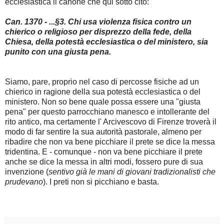
ecclesiastica il canone che qui sotto cito:
Can. 1370 - ...§3. Chi usa violenza fisica contro un
chierico o religioso per disprezzo della fede, della
Chiesa, della potestà ecclesiastica o del ministero, sia
punito con una giusta pena.
Siamo, pare, proprio nel caso di percosse fisiche ad un
chierico in ragione della sua potestà ecclesiastica o del
ministero. Non so bene quale possa essere una "giusta
pena" per questo parrocchiano manesco e intollerante del
rito antico, ma certamente l' Arcivescovo di Firenze troverà il
modo di far sentire la sua autorità pastorale, almeno per
ribadire che non va bene picchiare il prete se dice la messa
tridentina. E - comunque - non va bene picchiare il prete
anche se dice la messa in altri modi, fossero pure di sua
invenzione (
sentivo già le mani di giovani tradizionalisti che
prudevano
). I preti non si picchiano e basta.