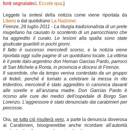
fonti segnalateci.
Eccole qua
.]
Leggete la sintesi della notizia come viene riportata da
Libero
o dal quotidiano
La Nazione
:
Firenze, 26 luglio 2011 - La liturgia tradizionalista di un prete
mugellano ha causato lo scontento di un parrocchiano che
ha aggredito il curato. Le lesioni alla spalla sono state
giudicate guaribili in pochi giorni.
Il fatto è successo mercoledì scorso, e la notizia viene
riportata oggi sulle pagine di un quotidiano locale. La vittima
è il prete italo-argentino don Hernan Garcias Pardo, parroco
di San Michele a Ronta, in provincia e diocesi di Firenze.
Il sacerdote, che da tempo veniva contestato da un gruppo
di fedeli, perché é tornato a celebrare la messa in rito
tridentino, mercoledì è stato aggreditro in canonica davanti
alle sorelle e all'anziana madre. Don Garcias Pardo è
ricorso alle cure dei medici dell'ospedale di Borgo San
Lorenzo. L'aggressore è stato denunciato dai carabinieri per
percosse.
Ora,
se tutto ciò risulterà vero
, a parte la denuncia doverosa
ai Carabinieri, bisognerebbe anche ricordare all'autorità