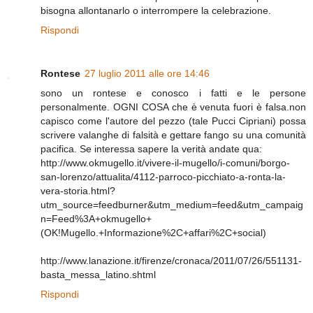
bisogna allontanarlo o interrompere la celebrazione.
Rispondi
Rontese
27 luglio 2011 alle ore 14:46
sono un rontese e conosco i fatti e le persone
personalmente. OGNI COSA che è venuta fuori è falsa.non
capisco come l'autore del pezzo (tale Pucci Cipriani) possa
scrivere valanghe di falsità e gettare fango su una comunità
pacifica. Se interessa sapere la verità andate qua:
http://www.okmugello.it/vivere-il-mugello/i-comuni/borgo-
san-lorenzo/attualita/4112-parroco-picchiato-a-ronta-la-
vera-storia.html?
utm_source=feedburner&utm_medium=feed&utm_campaig
n=Feed%3A+okmugello+
(OK!Mugello.+Informazione%2C+affari%2C+social)
http://www.lanazione.it/firenze/cronaca/2011/07/26/551131-
basta_messa_latino.shtml
Rispondi