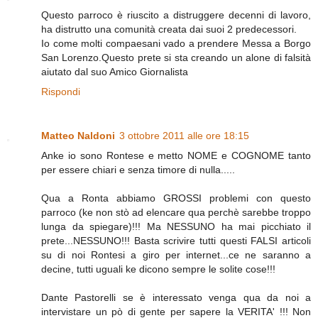
Questo parroco è riuscito a distruggere decenni di lavoro,
ha distrutto una comunità creata dai suoi 2 predecessori.
Io come molti compaesani vado a prendere Messa a Borgo
San Lorenzo.Questo prete si sta creando un alone di falsità
aiutato dal suo Amico Giornalista
Rispondi
Matteo Naldoni
3 ottobre 2011 alle ore 18:15
Anke io sono Rontese e metto NOME e COGNOME tanto
per essere chiari e senza timore di nulla.....
Qua a Ronta abbiamo GROSSI problemi con questo
parroco (ke non stò ad elencare qua perchè sarebbe troppo
lunga da spiegare)!!! Ma NESSUNO ha mai picchiato il
prete...NESSUNO!!! Basta scrivire tutti questi FALSI articoli
su di noi Rontesi a giro per internet...ce ne saranno a
decine, tutti uguali ke dicono sempre le solite cose!!!
Dante Pastorelli se è interessato venga qua da noi a
intervistare un pò di gente per sapere la VERITA' !!! Non