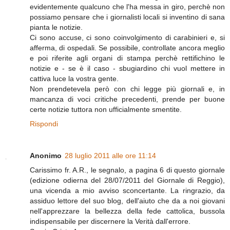
evidentemente qualcuno che l'ha messa in giro, perchè non
possiamo pensare che i giornalisti locali si inventino di sana
pianta le notizie.
Ci sono accuse, ci sono coinvolgimento di carabinieri e, si
afferma, di ospedali. Se possibile, controllate ancora meglio
e poi riferite agli organi di stampa perchè rettifichino le
notizie e - se è il caso - sbugiardino chi vuol mettere in
cattiva luce la vostra gente.
Non prendetevela però con chi legge più giornali e, in
mancanza di voci critiche precedenti, prende per buone
certe notizie tuttora non ufficialmente smentite.
Rispondi
Anonimo
28 luglio 2011 alle ore 11:14
Carissimo fr. A.R., le segnalo, a pagina 6 di questo giornale
(edizione odierna del 28/07/2011 del Giornale di Reggio),
una vicenda a mio avviso sconcertante. La ringrazio, da
assiduo lettore del suo blog, dell'aiuto che da a noi giovani
nell'apprezzare la bellezza della fede cattolica, bussola
indispensabile per discernere la Verità dall'errore.