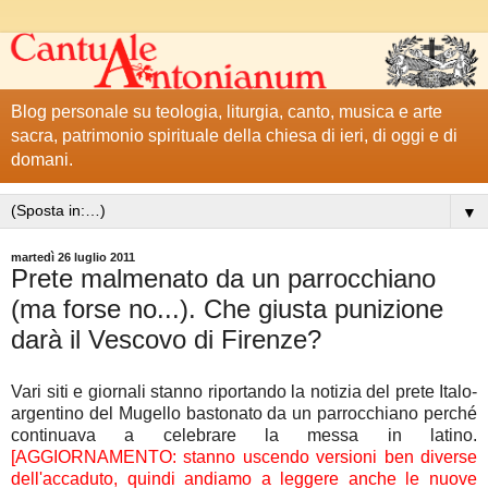
Blog personale su teologia, liturgia, canto, musica e arte
sacra, patrimonio spirituale della chiesa di ieri, di oggi e di
domani.
▼
martedì 26 luglio 2011
Prete malmenato da un parrocchiano
(ma forse no...). Che giusta punizione
darà il Vescovo di Firenze?
Vari siti e giornali stanno riportando la notizia del prete Italo-
argentino del Mugello bastonato da un parrocchiano perché
continuava a celebrare la messa in latino.
[AGGIORNAMENTO: stanno uscendo versioni ben diverse
dell'accaduto, quindi andiamo a leggere anche le nuove