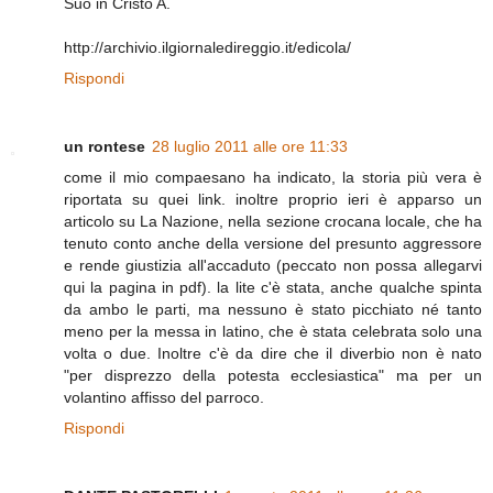
Suo in Cristo A.
http://archivio.ilgiornaledireggio.it/edicola/
Rispondi
un rontese
28 luglio 2011 alle ore 11:33
come il mio compaesano ha indicato, la storia più vera è
riportata su quei link. inoltre proprio ieri è apparso un
articolo su La Nazione, nella sezione crocana locale, che ha
tenuto conto anche della versione del presunto aggressore
e rende giustizia all'accaduto (peccato non possa allegarvi
qui la pagina in pdf). la lite c'è stata, anche qualche spinta
da ambo le parti, ma nessuno è stato picchiato né tanto
meno per la messa in latino, che è stata celebrata solo una
volta o due. Inoltre c'è da dire che il diverbio non è nato
"per disprezzo della potesta ecclesiastica" ma per un
volantino affisso del parroco.
Rispondi