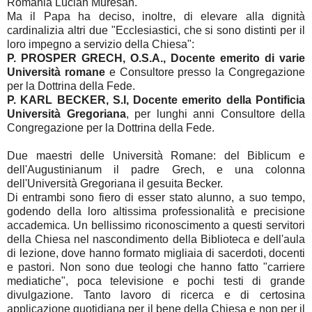
Romania
Lucian Muresan.
Ma il Papa ha deciso, inoltre, di elevare alla dignità
cardinalizia altri due "Ecclesiastici, che si sono distinti per il
loro impegno a servizio della Chiesa":
P. PROSPER GRECH, O.S.A., Docente emerito di varie
Università romane
e Consultore presso la Congregazione
per la Dottrina della Fede.
P. KARL BECKER, S.I, Docente emerito della Pontificia
Università Gregoriana
, per lunghi anni Consultore della
Congregazione per la Dottrina della Fede.
Due maestri delle Università Romane: del Biblicum e
dell'Augustinianum il padre Grech, e una colonna
dell'Università Gregoriana il gesuita Becker.
Di entrambi sono fiero di esser stato alunno, a suo tempo,
godendo della loro altissima professionalità e precisione
accademica. Un bellissimo riconoscimento a questi servitori
della Chiesa nel nascondimento della Biblioteca e dell'aula
di lezione, dove hanno formato migliaia di sacerdoti, docenti
e pastori. Non sono due teologi che hanno fatto "carriere
mediatiche", poca televisione e pochi testi di grande
divulgazione. Tanto lavoro di ricerca e di certosina
applicazione quotidiana per il bene della Chiesa e non per il