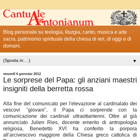
Blog personale su teologia, liturgia, canto, musica e arte
sacra, patrimonio spirituale della chiesa di ieri, di oggi e di
domani.
▼
venerdì 6 gennaio 2012
Le sorprese del Papa: gli anziani maestri
insigniti della berretta rossa
Alla fine del comunicato per l'elevazione al cardinalato dei
vescovi "giovani", il Papa ci sorprende con la
comunicazione dei cardinali ultraottantenni. Oltre al già
annunciato Julien Ries, docente emerito di antropologia
religiosa, Benedetto XVI ha conferito la porpora
all'arcivescovo maggiore della Chiesa greco cattolica di