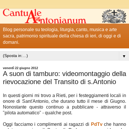
Blog personale su teologia, liturgia, canto, musica e arte
sacra, patrimonio spirituale della chiesa di ieri, di oggi e di
domani.
▼
venerdì 22 giugno 2012
A suon di tamburo: videomontaggio della
rievocazione del Transito di s.Antonio
In questi giorni mi trovo a Rieti, per i festeggiamenti locali in
onore di Sant'Antonio, che durano tutto il mese di Giugno.
Nonostante questo continuo a pubblicare - attraverso il
"pilota automatico" - qualche post.
Oggi facciamo i complimenti ai ragazzi di
PdTv
che hanno