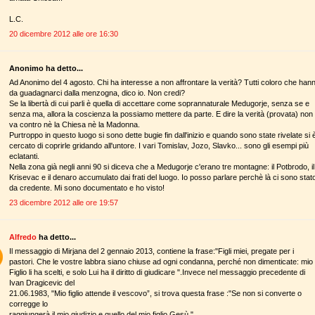
L.C.
20 dicembre 2012 alle ore 16:30
Anonimo ha detto...
Ad Anonimo del 4 agosto. Chi ha interesse a non affrontare la verità? Tutti coloro che han
da guadagnarci dalla menzogna, dico io. Non credi?
Se la libertà di cui parli è quella di accettare come soprannaturale Medugorje, senza se e
senza ma, allora la coscienza la possiamo mettere da parte. E dire la verità (provata) non
va contro nè la Chiesa nè la Madonna.
Purtroppo in questo luogo si sono dette bugie fin dall'inizio e quando sono state rivelate si 
cercato di coprirle gridando all'untore. I vari Tomislav, Jozo, Slavko... sono gli esempi più
eclatanti.
Nella zona già negli anni 90 si diceva che a Medugorje c'erano tre montagne: il Potbrodo, il
Krisevac e il denaro accumulato dai frati del luogo. Io posso parlare perchè là ci sono stat
da credente. Mi sono documentato e ho visto!
23 dicembre 2012 alle ore 19:57
Alfredo
ha detto...
Il messaggio di Mirjana del 2 gennaio 2013, contiene la frase:"Figli miei, pregate per i
pastori. Che le vostre labbra siano chiuse ad ogni condanna, perché non dimenticate: mio
Figlio li ha scelti, e solo Lui ha il diritto di giudicare ".Invece nel messaggio precedente di
Ivan Dragicevic del
21.06.1983, "Mio figlio attende il vescovo”, si trova questa frase :"Se non si converte o
corregge lo
raggiungerà il mio giudizio e quello del mio figlio Gesù."