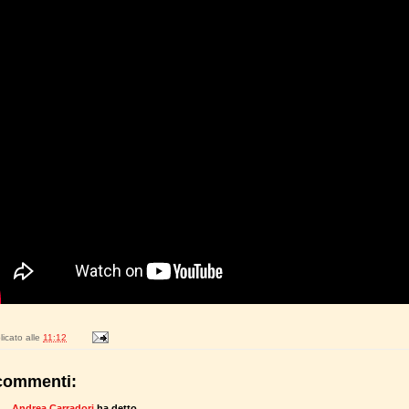
icato alle
11:12
commenti:
Andrea Carradori
ha detto...