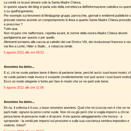
La verità ce la può donare solo la Santa Madre Chiesa.
In questo spazio del blog si parla solo della correttezza dell'informazione cattolica su ques
o su quell'argomento.
Per esempio sui fenomeni di Medjugorje gruppi, parrocchie, giornali e emittemti pubbliche 
priovate stanno avendo un comportamento in linea a quanto Santa Madre Chiesa prevede
e prescrive ?
Tutto qua.
Non mi pare che riaffermare, repetita iuvant, le norme della nostra Madre Chiesa diventi
partigianeria per questo o per quello.
Altrimenti torniamo alla caccia ai cattolici dei vari Enrico VIII, dei rivoluzionari francesi e via 
via fino a Lenin, Hitler e Stalin... e robaccia simile.
5 agosto 2012 alle ore 09:52
Anonimo ha detto...
E sì, chi ne vuole parlare bene è libero di parlarne bene, perché avrà i suoi buoni motivi; ch
ne vuole parlare male invece è sospetto (evidentemente non può avere i suoi buoni motivi)
Ecco un modo elegante e furbo per fare in modo che se ne parli solo bene.
5 agosto 2012 alle ore 11:08
Anonimo ha detto...
Eh no, il sofisma è il suo, o buon omonimo anonimo. Quel che mi scoccia non è che se ne
parli male: ognuno la pensi come vuole. Non mi va giù però che si voglia imporre a chi ne
pensa bene di pensarne male o di tacere. A me questo atteggiamento che invoca - a
sproposito - la verità per imporsi sul prossimo e sulla sua coscienza sembra impositivo e
violento. Intesi?