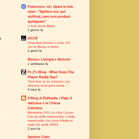
Francesco, va’, ripara la mia
casa - "Spiritus est, qui
vivificat, caro non prodest
quidquam"
I conti senza Maria…
1 giorno fa
UCCR
e
Cosa farà davvero Leone XIV
con la Messa in latino
2 giorni fa
Munus: Liturgia e dintorni
1 settimana fa
Fr. Z's Blog - What Does The
Prayer Really Say?
“And that, to be restored, our
sickness must grow worse…”
5 mesi fa
Il Blog di Raffaella. I Papi, il
Vaticano e la Chiesa
Cattolica
Benedetto XVI: La «Via Crucis»
è la via della misericordia, e della
misericordia che pone il limite al
male (14 aprile 2006)
2 anni fa
Settimo Cielo