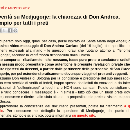
DÌ 2 AGOSTO 2012
verità su Medjugorje: la chiarezza di Don Andrea,
pio per tutti i preti
cuperato solo oggi, quasi per caso, (forse ispirato da Santa Maria degli Angeli) 
issimo
video-messaggio di Don Andrea Caniato
(del 19 luglio), che specifica - 
enti ecclesiali alla mano - le questioni gravi che ruotano attorno al "fenom
gorje", secondo la verità
finora
riconosciuta dalla Chiesa.
o comporta - ribadiamolo - che nessuno, fosse pure prete o conduttore radiof
n nessun modo presentare come autentiche le presunte rivelazioni private ch
ite ripetersi da decenni, a partire dalle pertinenze della parrocchia di San Giac
gorje, per poi estendersi praticamente dovunque viaggino i presunti veggenti.
aziamo Don Andrea di Bologna per la concisione e precisione del suo messaggi
un vero servizio di verità ai fedeli, troppo spesso sballottati da emozioni o da inte
izzatori di "pellegrinaggi" a luoghi che NON sono santuari. Potete consigliare 
 e farlo conoscere. Il messaggio è - in sintesi - tutto ciò che un buon prete do
, conoscere e riferire - allo stato attuale - a proposito delle pretese visioni e appa
 Gospa.
pprofondire la conoscenza dei documenti presentati, potete far riferimento
a q
olo
.
Per conoscere nel dettaglio la questione di Medjugorje, dal punto di
ntale, storico e scientifico, potete informarvi
su questo sito
.