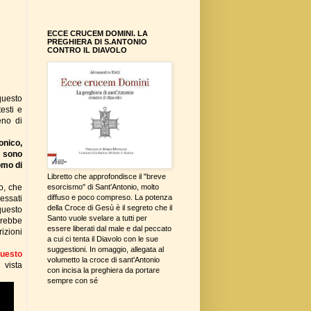
ECCE CRUCEM DOMINI. LA
PREGHIERA DI S.ANTONIO
CONTRO IL DIAVOLO
questo
testi e
eno di
onico,
e sono
omo di
Libretto che approfondisce il "breve
o, che
esorcismo" di Sant'Antonio, molto
diffuso e poco compreso. La potenza
ressati
della Croce di Gesù è il segreto che il
questo
Santo vuole svelare a tutti per
vrebbe
essere liberati dal male e dal peccato
rizioni
a cui ci tenta il Diavolo con le sue
suggestioni. In omaggio, allegata al
uesto
volumetto la croce di sant'Antonio
 vista
con incisa la preghiera da portare
sempre con sé