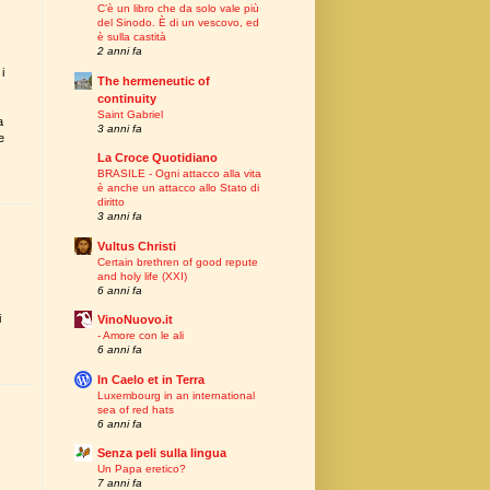
C’è un libro che da solo vale più
del Sinodo. È di un vescovo, ed
è sulla castità
2 anni fa
i
The hermeneutic of
continuity
Saint Gabriel
a
3 anni fa
e
La Croce Quotidiano
BRASILE - Ogni attacco alla vita
è anche un attacco allo Stato di
diritto
3 anni fa
Vultus Christi
Certain brethren of good repute
and holy life (XXI)
6 anni fa
i
VinoNuovo.it
- Amore con le ali
6 anni fa
In Caelo et in Terra
Luxembourg in an international
sea of red hats
6 anni fa
Senza peli sulla lingua
Un Papa eretico?
7 anni fa