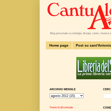
Blog personale su teologia, liturgia, canto, musica e 
Home page
Post su sant'Antoni
ARCHIVIO MENSILE
CERC
Tweet di @cantuale
CONDI