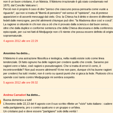
non è un buon cristiano, è un fideista. Il fideismo irrazionale è già stato condannato nel
1870, dal Concilio Vaticano I.
Perciò non è proprio il caso di dire "penso che ciascuno possa pensarla come vuole a
riguardo", qui non si tratta di "libertà di pensiero" nel senso di "opinione", ma di pretese
apparizioni e di asseriti messaggi dal cielo. Ora: la Chiesa ha il diritto e dovere di difendere 
fedeli dalle menzogne, perché altrimenti chiunque può dire: "la Madonna dice così e cosà".
La ragione si ottunde in chi non sta a ciò che è provato dalla scienza e dal buon senso,
oltre che dalla duplice e conforme sentenza che della Chiesa diocesana e della conferenz
episcopale, per cui nei fatti di Medjugorje non c'è niente che possa essere definito di origin
soprannaturale.
4 agosto 2012 alle ore 22:29
Anonimo ha detto...
Il fideismo è una astrazione filosofica e teologica, nella realtà esiste solo come linea
tendenziale. Di fatto ognuno ha delle ragioni per credere quello che crede. Saranno poi
ragioni vere o false, cioè ragioni o pseudoragioni. Che si tratta di errori è certo, è
incontrovertibile? Non può essere altrimenti? A me non pare, dunque chi ha buone ragioni
per crederci ha tutti i motivi, non è certo su questi punti che si gioca la fede. Piuttosto chi s
spende così tanto contro Medjugogrje mi sembra sospetto.
5 agosto 2012 alle ore 09:32
Andrea Carradori
ha detto...
Buona domenica a tutti!
L'Anonimo delle 22,13 del 4 agosto con il suo scritto riflette un "vizio" tutto italiano : cadere
nella partigianeria, pro o contro qualcuno o un gruppo o un'idea.
Un cristiano può e deve essere "partigiano" solo della verità !