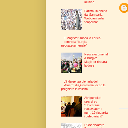
musica
Fatima: in diretta
dal Santuario.
Webcam sulla
"capelina"
E Magister suona la carica
contro la "liturgia
neocatecumenale"
Neocatecumenali
& liturgie:
Magister rincara
la dose
L'indulgenza plenaria dei
Venerdì di Quaresima: ecco la
preghiera in italiano
Altri pensieri
sparsi su
"Universae
Ecclesiae": Il
num. 19 riguarda
i Lefebvriani?
L'Osservatore