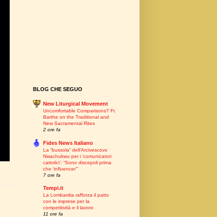
BLOG CHE SEGUO
New Liturgical Movement
Uncomfortable Comparisons? Fr.
Barthe on the Traditional and
New Sacramental Rites
2 ore fa
Fides News Italiano
La “bussola” dell’Arcivescovo
Nwachukwu per i ‘comunicatori
cattolici’: “Sono discepoli prima
che ‘influencer’”
7 ore fa
Tempi.it
La Lombardia rafforza il patto
con le imprese per la
competitività e il lavoro
11 ore fa