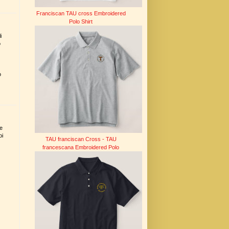
Franciscan TAU cross Embroidered
Polo Shirt
i
ò
o
le
oi
TAU franciscan Cross - TAU
francescana Embroidered Polo