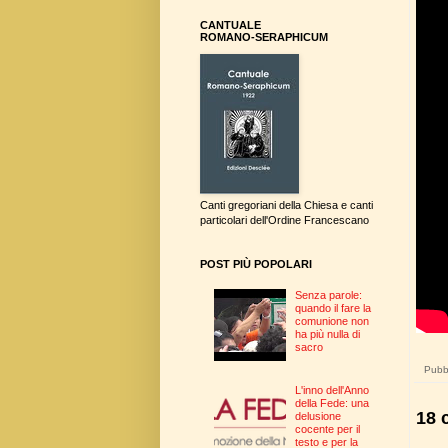
CANTUALE
ROMANO-SERAPHICUM
Canti gregoriani della Chiesa e canti
particolari dell'Ordine Francescano
POST PIÙ POPOLARI
Senza parole:
quando il fare la
comunione non
ha più nulla di
sacro
Pubbl
L'inno dell'Anno
della Fede: una
18 
delusione
cocente per il
testo e per la