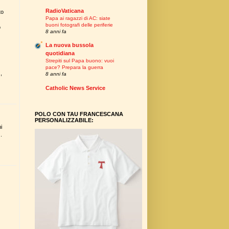
RadioVaticana
to
Papa ai ragazzi di AC: siate
buoni fotografi delle periferie
o
8 anni fa
La nuova bussola
quotidiana
Strepiti sul Papa buono: vuoi
pace? Prepara la guerra
,
8 anni fa
Catholic News Service
POLO CON TAU FRANCESCANA
PERSONALIZZABILE:
i
.