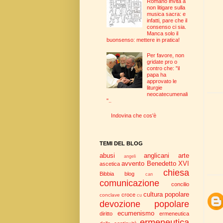
Romano invita a
non litigare sulla
musica sacra: e
infatti, pare che il
consenso ci sia.
Manca solo il
buonsenso: mettere in pratica!
Per favore, non
gridate pro o
contro che: "il
papa ha
approvato le
liturgie
neocatecumenali
"..
Indovina che cos'è
TEMI DEL BLOG
abusi
anglicani
arte
angeli
avvento
Benedetto XVI
ascetica
chiesa
Bibbia
blog
can
comunicazione
concilio
cultura popolare
croce
conclave
cu
devozione popolare
ecumenismo
diritto
ermeneutica
ermeneutica