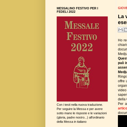
GIOVE
MESSALINO FESTIVO PER I
FEDELI 2022
La 
esem
Ho re
chiar
docum
Medju
Quest
può i
asser
Medju
Ringr
offre 
organ
video
sapere
della
Per a
Con i testi nella nuova traduzione.
artic
Per seguire la Messa e per avere
docume
sotto mano le risposte e le variazioni
(gloria, padre nostro...) all'ordinario
della Messa in italiano