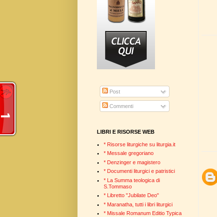
Post
Commenti
LIBRI E RISORSE WEB
* Risorse liturgiche su liturgia.it
* Messale gregoriano
* Denzinger e magistero
* Documenti liturgici e patristici
* La Summa teologica di
S.Tommaso
* Libretto "Jubilate Deo"
* Maranatha, tutti i libri liturgici
* Missale Romanum Editio Typica