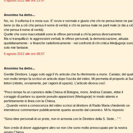
5 agosto 2012 alle ore 23:57
Anonimo ha detto...
No, no. Il sofisma è e resta suo. E' ovvio e normale e giusto che chi ne pensa bene ne parl
bene (e dia a ciò che pensa il nome di verità) e chi ne pensa male ne parli male (e dia a ci
che pensa il nome di verità).
Quelle che sono inaccettabili sono le offese personali a chi la pensa diversamente.
Ma si tranquillizzi: le aggressioni verbali, le offese personali, la demonizzazione, attuata
quotidianamente - e finanche radiofonicamente - nei confronti di chi critica Medjugorje son
solo mie fantasie.
6 agosto 2012 alle ore 08:57
Anonimo ha detto...
Gentile Direttore. Leggo solo oggi il Vs articolo che fa riferimento a mons. Caniato; del qua
non molto tempo fa scrissi un articolo dopo l'uscita del video. Mi permetta di proporlo ai Su
lettori (ridotto, ovviamente, per ragioni di spazio). L'articolo diceva così:
"Poco tempo fa un canonico della Chiesa di Bologna, mons. Andrea Caniato, ebbe il
coraggio di parlare su queste pseudo-apparizioni (Medugorje) in modo attento e
perfettamente in linea con la Chiesa.
...Quando venni a conoscenza del video scrissi al direttore di Radio Maria chiedendo se
intendesse commentare pubblicamente quanto asserito dal canonico. Mi fu risposto:
“Sono idee personali di un prete, non in armonia con le Direttive della S. Sede…” ".
Non credo di dover aggiungere altro se non che sono molto preoccupato per la nostra
amata Chiesa...