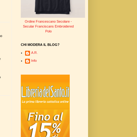
Ordine Francescano Secolare -
Secular Franciscans Embroidered
Polo
no
CHI MODERA IL BLOG?
A.R.
è
Info
o