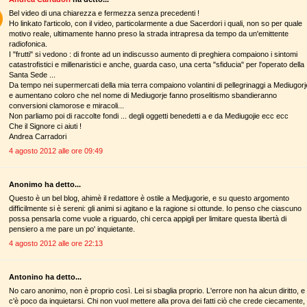
Bel video di una chiarezza e fermezza senza precedenti !
Ho linkato l'articolo, con il video, particolarmente a due Sacerdori i quali, non so per quale
motivo reale, ultimamente hanno preso la strada intrapresa da tempo da un'emittente
radiofonica.
I "frutti" si vedono : di fronte ad un indiscusso aumento di preghiera compaiono i sintomi
catastrofistici e millenaristici e anche, guarda caso, una certa "sfiducia" per l'operato della
Santa Sede ...
Da tempo nei supermercati della mia terra compaiono volantini di pellegrinaggi a Mediugorj
e aumentano coloro che nel nome di Mediugorje fanno proselitismo sbandieranno
conversioni clamorose e miracoli...
Non parliamo poi di raccolte fondi ... degli oggetti benedetti a e da Mediugojie ecc ecc
Che il Signore ci aiuti !
Andrea Carradori
4 agosto 2012 alle ore 09:49
Anonimo ha detto...
Questo è un bel blog, ahimè il redattore è ostile a Medjugorie, e su questo argomento
difficilmente si è sereni: gli animi si agitano e la ragione si ottunde. Io penso che ciascuno
possa pensarla come vuole a riguardo, chi cerca appigli per limitare questa libertà di
pensiero a me pare un po' inquietante.
4 agosto 2012 alle ore 22:13
Antonino ha detto...
No caro anonimo, non è proprio così. Lei si sbaglia proprio. L'errore non ha alcun diritto, e
c'è poco da inquietarsi. Chi non vuol mettere alla prova dei fatti ciò che crede ciecamente,