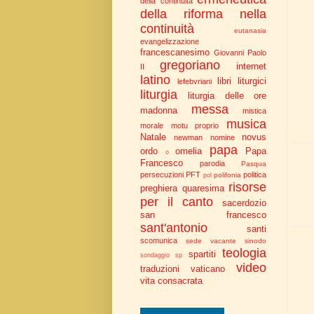
della continuità
della riforma nella
continuità
eutanasia
evangelizzazione
francescanesimo
Giovanni Paolo
gregoriano
internet
II
latino
libri liturgici
lefebvriani
liturgia
liturgia delle ore
messa
madonna
mistica
musica
morale
motu proprio
Natale
novus
newman
nomine
papa
ordo
omelia
Papa
o
Francesco
parodia
Pasqua
persecuzioni
PFT
politica
polifonia
pol
risorse
preghiera
quaresima
per il canto
sacerdozio
san francesco
sant'antonio
santi
scomunica
sede vacante
sinodo
teologia
spartiti
sondaggio
sp
video
traduzioni
vaticano
vita consacrata