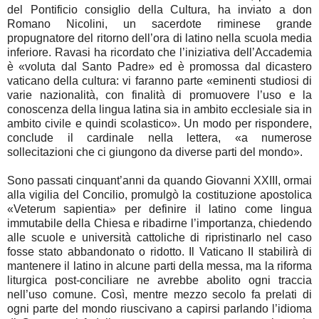
del Pontificio consiglio della Cultura, ha inviato a don
Romano Nicolini, un sacerdote riminese grande
propugnatore del ritorno dell’ora di latino nella scuola media
inferiore. Ravasi ha ricordato che l’iniziativa dell’Accademia
è «voluta dal Santo Padre» ed è promossa dal dicastero
vaticano della cultura: vi faranno parte «eminenti studiosi di
varie nazionalità, con finalità di promuovere l’uso e la
conoscenza della lingua latina sia in ambito ecclesiale sia in
ambito civile e quindi scolastico». Un modo per rispondere,
conclude il cardinale nella lettera, «a numerose
sollecitazioni che ci giungono da diverse parti del mondo».
Sono passati cinquant’anni da quando Giovanni XXIII, ormai
alla vigilia del Concilio, promulgò la costituzione apostolica
«Veterum sapientia» per definire il latino come lingua
immutabile della Chiesa e ribadirne l’importanza, chiedendo
alle scuole e università cattoliche di ripristinarlo nel caso
fosse stato abbandonato o ridotto. Il Vaticano II stabilirà di
mantenere il latino in alcune parti della messa, ma la riforma
liturgica post-conciliare ne avrebbe abolito ogni traccia
nell’uso comune. Così, mentre mezzo secolo fa prelati di
ogni parte del mondo riuscivano a capirsi parlando l’idioma