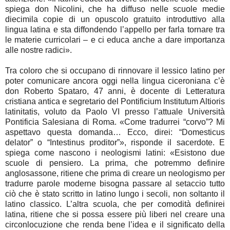
spiega don Nicolini, che ha diffuso nelle scuole medie
diecimila copie di un opuscolo gratuito introduttivo alla
lingua latina e sta diffondendo l’appello per farla tornare tra
le materie curricolari – e ci educa anche a dare importanza
alle nostre radici».
Tra coloro che si occupano di rinnovare il lessico latino per
poter comunicare ancora oggi nella lingua ciceroniana c’è
don Roberto Spataro, 47 anni, è docente di Letteratura
cristiana antica e segretario del Pontificium Institutum Altioris
latinitatis, voluto da Paolo VI presso l’attuale Università
Pontificia Salesiana di Roma. «Come tradurrei “corvo”? Mi
aspettavo questa domanda… Ecco, direi: “Domesticus
delator” o “Intestinus proditor”», risponde il sacerdote. E
spiega come nascono i neologismi latini: «Esistono due
scuole di pensiero. La prima, che potremmo definire
anglosassone, ritiene che prima di creare un neologismo per
tradurre parole moderne bisogna passare al setaccio tutto
ciò che è stato scritto in latino lungo i secoli, non soltanto il
latino classico. L’altra scuola, che per comodità definirei
latina, ritiene che si possa essere più liberi nel creare una
circonlocuzione che renda bene l’idea e il significato della