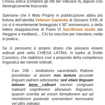
Chiesa antica (compresi gli Atti del Vaticano II), eppure così
ideologicamente trascurato.
Speriamo che il Motu Proprio in pubblicazione abbia più
fortuna dell'abortita
Veterum Sapientia
di Giovanni XXIII, di
cui si è recentemente festeggiato il 50° anniversario, o della
lettera strappalacrime di Paolo VI
Sacrificium laudis
(da
rileggere e meditare).... Chi ha orecchie per intendere, metta
in pratica...
Se ci pensiamo è proprio strano che possano essere
ordinati preti nella CHIESA LATINA, in barba al Diritto
Canonico, che stabilisce così a proposito della competenza
linguistica dei ministri ordinati:
Can. 249 -
Institutionis sacerdotalis Ratione
provideatur ut alumni
non tantum
accurate
linguam patriam edoceantur,
sed etiam linguam
latinam
bene
calleant
necnon congruam
habeant cognitionem alienarum linguarum,
quarum scientia ad eorum formationem aut ad
ministerium pastorale exercendum necessaria
vel utilis videatur.