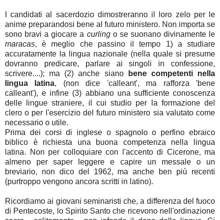
I candidati al sacerdozio dimostreranno il loro zelo per le
anime preparandosi bene al futuro ministero. Non importa se
sono bravi a giocare a
curling
o se suonano divinamente le
maracas
, è meglio che passino il tempo 1) a studiare
accuratamente la lingua nazionale (nella quale si presume
dovranno predicare, parlare ai singoli in confessione,
scrivere....); ma (2) anche siano
bene competenti nella
lingua latina
, (non dice 'calleant', ma rafforza 'bene
calleant'), e infine (3) abbiano una sufficiente conoscenza
delle lingue straniere, il cui studio per la formazione del
clero o per l'esercizio del futuro ministero sia valutato come
necessario o utile.
Prima dei corsi di inglese o spagnolo o perfino ebraico
biblico è richiesta una buona competenza nella lingua
latina. Non per colloquiare con l'accento di Cicerone, ma
almeno per saper leggere e capire un messale o un
breviario, non dico del 1962, ma anche ben più recenti
(purtroppo vengono ancora scritti in latino).
Ricordiamo ai giovani seminaristi che, a differenza del fuoco
di Pentecoste, lo Spirito Santo che ricevono nell'ordinazione