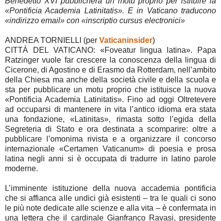
Benedetto XVI pubblicherà un motu proprio per istituire la
«Pontificia Academia Latinitatis». E in Vaticano traducono
«indirizzo email» con «inscriptio cursus electronici»
ANDREA TORNIELLI (per
Vaticaninsider
)
CITTÀ DEL VATICANO: «Foveatur lingua latina». Papa
Ratzinger vuole far crescere la conoscenza della lingua di
Cicerone, di Agostino e di Erasmo da Rotterdam, nell’ambito
della Chiesa ma anche della società civile e della scuola e
sta per pubblicare un motu proprio che istituisce la nuova
«Pontificia Academia Latinitatis». Fino ad oggi Oltretevere
ad occuparsi di mantenere in vita l’antico idioma era stata
una fondazione, «Latinitas», rimasta sotto l’egida della
Segreteria di Stato e ora destinata a scomparire: oltre a
pubblicare l’omonima rivista e a organizzare il concorso
internazionale «Certamen Vaticanum» di poesia e prosa
latina negli anni si è occupata di tradurre in latino parole
moderne.
L’imminente istituzione della nuova accademia pontificia
che si affianca alle undici già esistenti – tra le quali ci sono
le più note dedicate alle scienze e alla vita – è confermata in
una lettera che il cardinale Gianfranco Ravasi, presidente