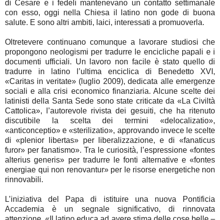
di Cesare e i fedeli mantenevano un contatto settimanale
con esso, oggi nella Chiesa il latino non gode di buona
salute. E sono altri ambiti, laici, interessati a promuoverla.
Oltretevere continuano comunque a lavorare studiosi che
propongono neologismi per tradurre le encicliche papali e i
documenti ufficiali. Un lavoro non facile è stato quello di
tradurre in latino l’ultima enciclica di Benedetto XVI,
«Caritas in veritate» (luglio 2009), dedicata alle emergenze
sociali e alla crisi economico finanziaria. Alcune scelte dei
latinisti della Santa Sede sono state criticate da «La Civiltà
Cattolica», l’autorevole rivista dei gesuiti, che ha ritenuto
discutibile la scelta dei termini «delocalizatio»,
«anticonceptio» e «sterilizatio», approvando invece le scelte
di «plenior libertas» per liberalizzazione, e di «fanaticus
furor» per fanatismo». Tra le curiosità, l’espressione «fontes
alterius generis» per tradurre le fonti alternative e «fontes
energiae qui non renovantur» per le risorse energetiche non
rinnovabili.
L’iniziativa del Papa di istituire una nuova Pontificia
Accademia è un segnale significativo, di rinnovata
attenzione. «Il latino educa ad avere stima delle cose belle –