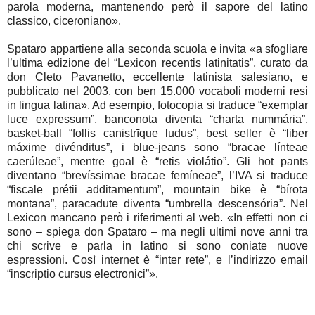
parola moderna, mantenendo però il sapore del latino
classico, ciceroniano».
Spataro appartiene alla seconda scuola e invita «a sfogliare
l’ultima edizione del “Lexicon recentis latinitatis”, curato da
don Cleto Pavanetto, eccellente latinista salesiano, e
pubblicato nel 2003, con ben 15.000 vocaboli moderni resi
in lingua latina». Ad esempio, fotocopia si traduce “exemplar
luce expressum”, banconota diventa “charta nummária”,
basket-ball “follis canistrīque ludus”, best seller è “liber
máxime divénditus”, i blue-jeans sono “bracae línteae
caerúleae”, mentre goal è “retis violátio”. Gli hot pants
diventano “brevíssimae bracae femíneae”, l’IVA si traduce
“fiscāle prétii additamentum”, mountain bike è “bírota
montāna”, paracadute diventa “umbrella descensória”. Nel
Lexicon mancano però i riferimenti al web. «In effetti non ci
sono – spiega don Spataro – ma negli ultimi nove anni tra
chi scrive e parla in latino si sono coniate nuove
espressioni. Così internet è “inter rete”, e l’indirizzo email
“inscriptio cursus electronici”».