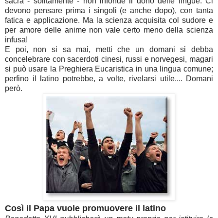
sacra - solitamente - non infonde il dono delle lingue. Ci
devono pensare prima i singoli (e anche dopo), con tanta
fatica e applicazione. Ma la scienza acquisita col sudore e
per amore delle anime non vale certo meno della scienza
infusa!
E poi, non si sa mai, metti che un domani si debba
concelebrare con sacerdoti cinesi, russi e norvegesi, magari
si può usare la Preghiera Eucaristica in una lingua comune;
perfino il latino potrebbe, a volte, rivelarsi utile.... Domani
però.
Così il Papa vuole promuovere il latino